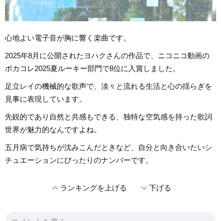
心地よい電子音が胸に響く楽曲です。
2025年8月に公開されたヨハクさんの作品で、ニコニコ動画の
ボカコレ2025夏ルーキー部門で8位に入賞しました。
足立レイの機械的な歌声で、淡々と流れる生活と心の揺らぎを
見事に表現しています。
先鋭的であり自然と共感もできる、独特な空気感を持った歌詞
世界が魅力的なんですよね。
五月病で気持ちが沈みこんだときなど、自分と向き合いたいシ
チュエーションにぴったりのナンバーです。
expand_less
expand_more
ランキングを上げる
下げる