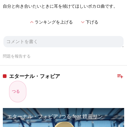
自分と向き合いたいときに耳を傾けてほしいボカロ曲です。
expand_less
expand_more
ランキングを上げる
下げる
問題を報告する
playlist_add
エターナル・フォビア
つる
エターナル・フォビア /つる feat.鏡音リン