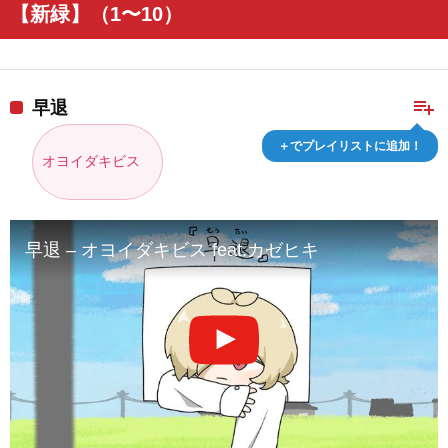
【新緑】（1〜10）
playlist_add
早退
＋でプレイリストに追加！
オヨイダキビス
早退 – オヨイダキビス feat.カゼヒキ