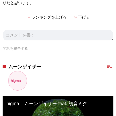
りだと思います。
expand_less
expand_more
ランキングを上げる
下げる
問題を報告する
playlist_add
ムーンゲイザー
higma
higma – ムーンゲイザー feat. 初音ミク