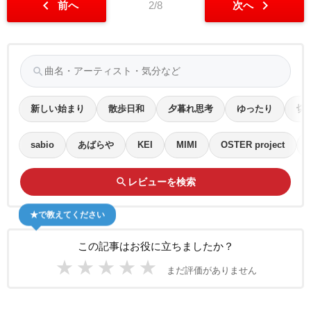
chevron_left
chevron_right
前へ
2/8
次へ
search
新しい始まり
散歩日和
夕暮れ思考
ゆったり
切
sabio
あばらや
KEI
MIMI
OSTER project
search
レビューを検索
★で教えてください
この記事はお役に立ちましたか？
★
★
★
★
★
まだ評価がありません