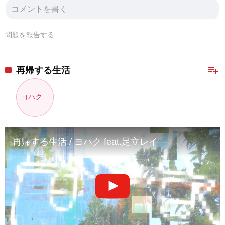
問題を報告する
playlist_add
再帰する生活
ヨハク
再帰する生活 / ヨハク feat.足立レイ