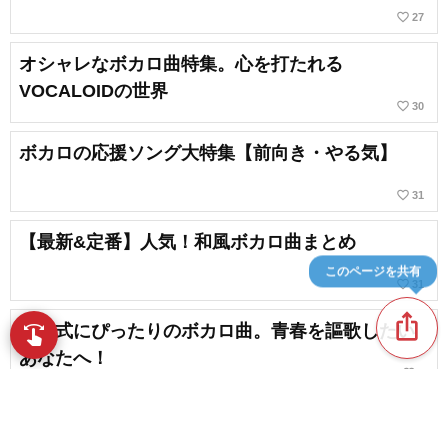
favorite_border
27
オシャレなボカロ曲特集。心を打たれる
VOCALOIDの世界
favorite_border
30
ボカロの応援ソング大特集【前向き・やる気】
favorite_border
31
【最新&定番】人気！和風ボカロ曲まとめ
このページを共有
favorite_border
31
ios_share
入学式にぴったりのボカロ曲。青春を謳歌したい
swipe
指先で音楽をブラウズ
あなたへ！
favorite_border
1
ボカロ最新リリース【2025年5月】