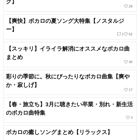
グ】
favorite_border
29
【爽快】ボカロの夏ソング大特集【ノスタルジ
ー】
chat_bubble_outline
favorite_border
1
62
【スッキリ】イライラ解消にオススメなボカロ曲
まとめ
favorite_border
40
彩りの季節に。秋にぴったりなボカロ曲集【爽や
か・寂しげ】
favorite_border
17
【春・旅立ち】3月に聴きたい卒業・別れ・新生活
のボカロ曲特集
favorite_border
3
ボカロの癒しソングまとめ【リラックス】