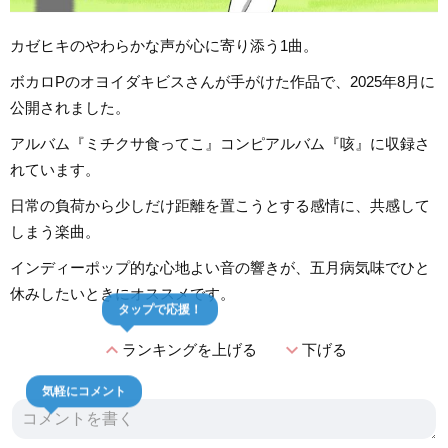
カゼヒキのやわらかな声が心に寄り添う1曲。
ボカロPのオヨイダキビスさんが手がけた作品で、2025年8月に
公開されました。
アルバム『ミチクサ食ってこ』コンピアルバム『咳』に収録さ
れています。
日常の負荷から少しだけ距離を置こうとする感情に、共感して
しまう楽曲。
インディーポップ的な心地よい音の響きが、五月病気味でひと
休みしたいときにオススメです。
タップで応援！
expand_less
expand_more
ランキングを上げる
下げる
気軽にコメント