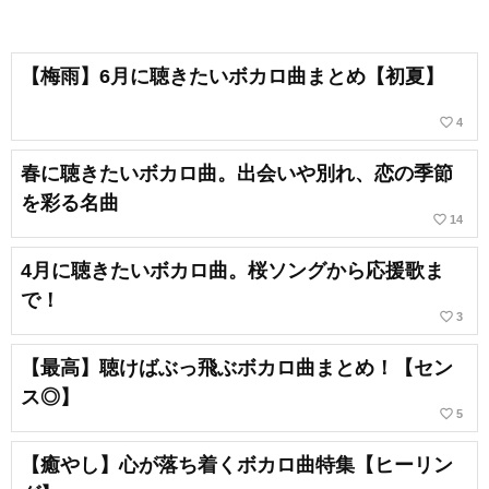
【梅雨】6月に聴きたいボカロ曲まとめ【初夏】
favorite_border
4
春に聴きたいボカロ曲。出会いや別れ、恋の季節
を彩る名曲
favorite_border
14
4月に聴きたいボカロ曲。桜ソングから応援歌ま
で！
favorite_border
3
【最高】聴けばぶっ飛ぶボカロ曲まとめ！【セン
ス◎】
favorite_border
5
【癒やし】心が落ち着くボカロ曲特集【ヒーリン