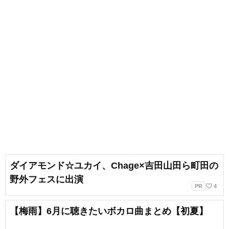
ダイアモンド☆ユカイ、Chage×吉田山田ら町田の
野外フェスに出演
favorite_border
PR
4
【梅雨】6月に聴きたいボカロ曲まとめ【初夏】