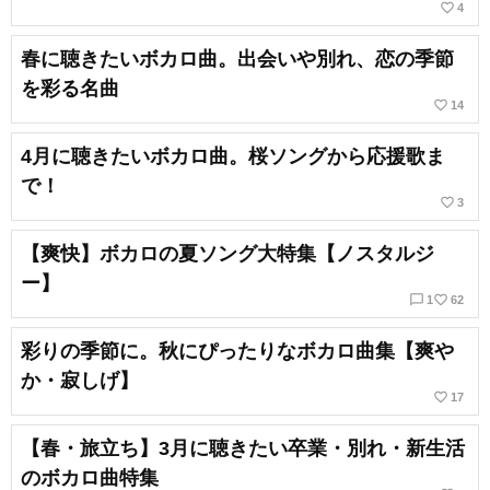
favorite_border
4
春に聴きたいボカロ曲。出会いや別れ、恋の季節
を彩る名曲
favorite_border
14
4月に聴きたいボカロ曲。桜ソングから応援歌ま
で！
favorite_border
3
【爽快】ボカロの夏ソング大特集【ノスタルジ
ー】
chat_bubble_outline
favorite_border
1
62
彩りの季節に。秋にぴったりなボカロ曲集【爽や
か・寂しげ】
favorite_border
17
【春・旅立ち】3月に聴きたい卒業・別れ・新生活
のボカロ曲特集