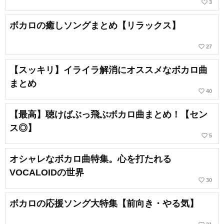
favorite_border
3
ボカロの癒しソングまとめ【リラックス】
favorite_border
27
【スッキリ】イライラ解消にオススメなボカロ曲
まとめ
favorite_border
40
【最高】聴けばぶっ飛ぶボカロ曲まとめ！【セン
ス◎】
favorite_border
5
オシャレなボカロ曲特集。心を打たれる
VOCALOIDの世界
favorite_border
30
ボカロの応援ソング大特集【前向き・やる気】