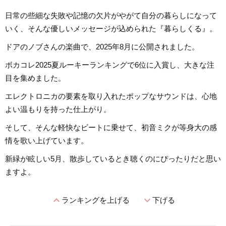
日常の些細な失敗や記憶の欠片がやがて自分の暮らしになって
いく、そんな優しいメッセージが込められた『暮らしくる』。
ドアのノブさんの楽曲で、2025年8月に公開されました。
ボカコレ2025夏ルーキーランキングで6位に入賞し、大きな注
目を集めました。
エレクトロニカの要素を取り入れたポップなサウンドは、心地
よい温もりを持った仕上がり。
そして、そんな軽快なビートに乗せて、初音ミクが等身大の感
情を歌い上げています。
新緑が眩しい5月、散歩しているとき聴くのにぴったりだと思い
ますよ。
expand_less
expand_more
ランキングを上げる
下げる