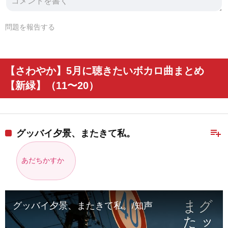
問題を報告する
【さわやか】5月に聴きたいボカロ曲まとめ
【新緑】（11〜20）
playlist_add
グッバイ夕景、またきて私。
あだちかすか
グッバイ夕景、またきて私。/知声