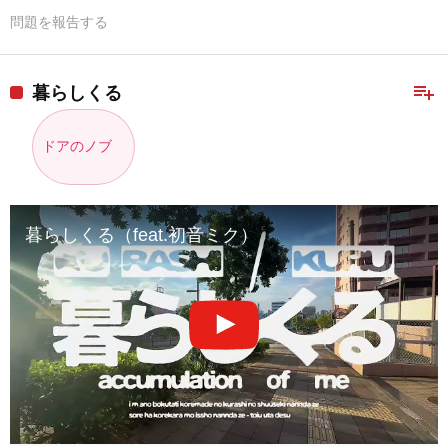
問題を報告する
playlist_add
暮らしくる
ドアのノブ
暮らしくる（feat.初音ミク）