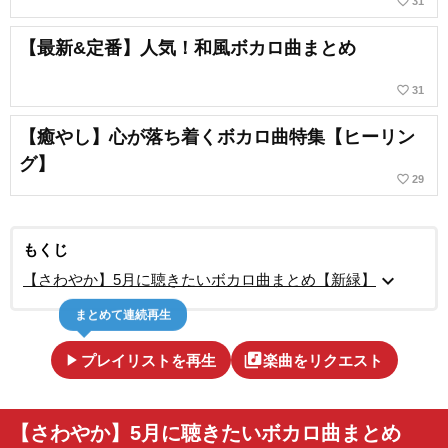
favorite_border
31
【最新&定番】人気！和風ボカロ曲まとめ
favorite_border
31
【癒やし】心が落ち着くボカロ曲特集【ヒーリン
グ】
favorite_border
29
もくじ
expand_more
【さわやか】5月に聴きたいボカロ曲まとめ【新緑】
まとめて連続再生
play_arrow
library_music
プレイリストを再生
楽曲をリクエスト
【さわやか】5月に聴きたいボカロ曲まとめ