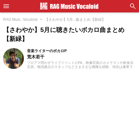
RAG Musi...Vocaloid
【さわやか】5月...曲まとめ【新緑】
【さわやか】5月に聴きたいボカロ曲まとめ
【新緑】
音楽ライターのボカロP
荒木若干
プロアマ問わずライブイベントのPA、映像写真のカメラマンや飲食店
店員、物流拠点のスタッフなどさまざまな職種を経験、現在は兼業ラ
イターとして日々を過ごしています。これまでに音楽、漫画系サイト
での作品紹介記事や、1st PLACE株式会社様の「IA SUPER BEST」特
典ライナーノーツの執筆等に携わらせていただきました。音楽経験と
しては、中学からギターを始め、学生時代はバンド活動に注力。その
後15年以上、現在に至るまで、いちボカロPとしてオリジナル楽曲を発
表し続けています。邦楽ロック、ボカロ、漫画が得意ジャンルです。