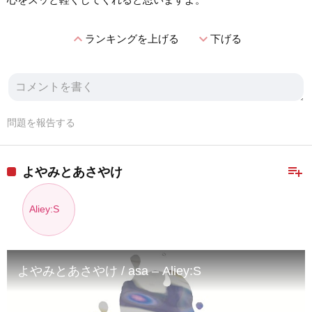
expand_less
expand_more
ランキングを上げる
下げる
問題を報告する
playlist_add
よやみとあさやけ
Aliey:S
よやみとあさやけ / asa – Aliey:S