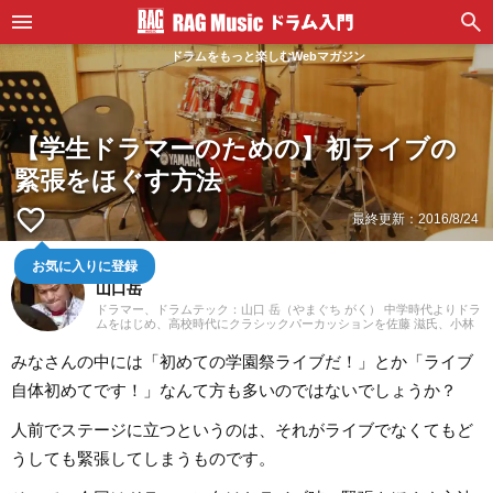
ドラムをもっと楽しむWebマガジン
【学生ドラマーのための】初ライブの
緊張をほぐす方法
favorite_border
最終更新：
2016/8/24
お気に入りに登録
ドラマー
山口岳
ドラマー、ドラムテック：山口 岳（やまぐち がく） 中学時代よりドラ
ムをはじめ、高校時代にクラシックパーカッションを佐藤 滋氏、小林
美隆氏に、ドラムセットを橋本 慎氏に師事。大学在学中より都内ジャ
ズクラブなどでプロ活動を始める。 大学卒業後、システムエンジニ
みなさんの中には「初めての学園祭ライブだ！」とか「ライブ
ア、プログラマー、ITコンサルタントとして働きながら、インディーズ
のロックバンドなどで演奏活動を行う。また、並行して富川 政嗣氏に
自体初めてです！」なんて方も多いのではないでしょうか？
ドラムを師事。ジャズ、ブラジリアン、ラテン、ファンクなど幅広く
教えを受ける。 2007年プログレッシブメタルバンド五人一首に加入。
Slavior、Anekdoten など海外バンド来日時のオープニングアクトをつ
人前でステージに立つというのは、それがライブでなくてもど
とめる。 2013年、ニューヨークの Drummers Collective に留学。Ian
Froman氏に師事する。また、Peter Retzlaff、Tobias Ralph、Frank
うしても緊張してしまうものです。
Katz、Kim Plainfield の各氏に教えを受ける。 現在は五人一首および、
自己のバンドBeyond to Cinema をメインとしながら、演奏活動を行っ