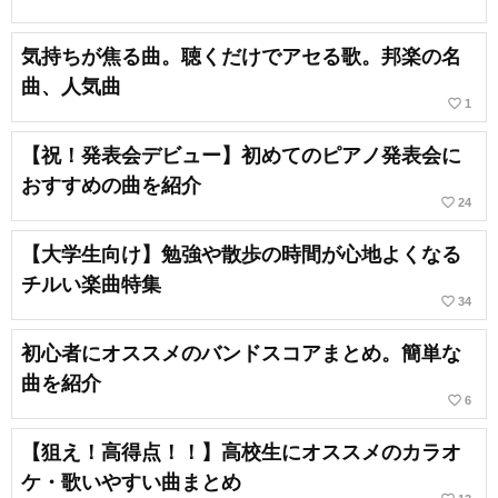
気持ちが焦る曲。聴くだけでアセる歌。邦楽の名
曲、人気曲
favorite_border
1
【祝！発表会デビュー】初めてのピアノ発表会に
おすすめの曲を紹介
favorite_border
24
【大学生向け】勉強や散歩の時間が心地よくなる
チルい楽曲特集
favorite_border
34
初心者にオススメのバンドスコアまとめ。簡単な
曲を紹介
favorite_border
6
【狙え！高得点！！】高校生にオススメのカラオ
ケ・歌いやすい曲まとめ