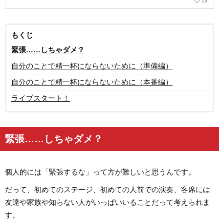
favorite_border
13
もくじ
緊張……しちゃダメ？
自分のことで精一杯にならないために（準備編）
自分のことで精一杯にならないために（本番編）
ライブスタート！
緊張……しちゃダメ？
個人的には「緊張するな」って方が難しいと思うんです。
だって、初めてのステージ、初めての人前での演奏、客席には
友達や家族や知らない人がいっぱいいることだって考えられま
す。