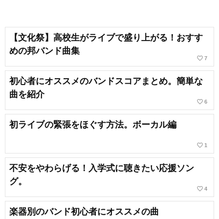
【文化祭】高校生がライブで盛り上がる！おすす
めの邦バンド曲集
favorite_border
7
初心者にオススメのバンドスコアまとめ。簡単な
曲を紹介
favorite_border
6
初ライブの緊張をほぐす方法。ボーカル編
favorite_border
1
不安をやわらげる！入学式に聴きたい応援ソン
グ。
favorite_border
4
楽器別のバンド初心者にオススメの曲