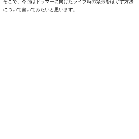
そこで、今回はドラマーに向けたライブ時の緊張をほぐす方法
ている。CANOPUS エンドーサー。 自己サイト
http://gaku5214.wix.com/gaku-drums Beyond to Cinema
について書いてみたいと思います。
http://www.beyondtocinema.com/ 五人一首 http://www.gonin-
ish.com/Main.aspx?lang=1