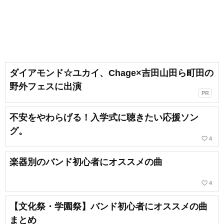
ダイアモンド☆ユカイ、Chage×吉田山田ら町田の
野外フェスに出演
PR
不安をやわらげる！入学式に聴きたい応援ソン
グ。
favorite_border
4
楽器別のバンド初心者にオススメの曲
favorite_border
4
【文化祭・学園祭】バンド初心者にオススメの曲
まとめ