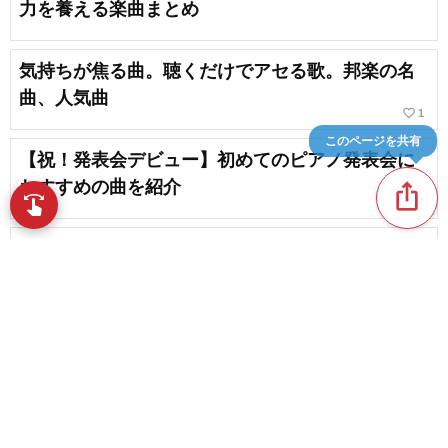
力を養える楽曲まとめ
気持ちが焦る曲。聴くだけでアセる歌。邦楽の名
曲、人気曲
favorite_border
1
このページを共有
【祝！発表会デビュー】初めてのピアノ発表会に
おすすめの曲を紹介
ios_share
swipe
favorite_border
24
指先で音楽をブラウズ
【大学生向け】勉強や散歩の時間が心地よくなる
チルい楽曲特集
favorite_border
34
【狙え！高得点！！】高校生にオススメのカラオ
ケ・歌いやすい曲まとめ
content_copy
favorite_border
13
favorite_border
高校生におすすめのカラオケで歌いやすくて楽し