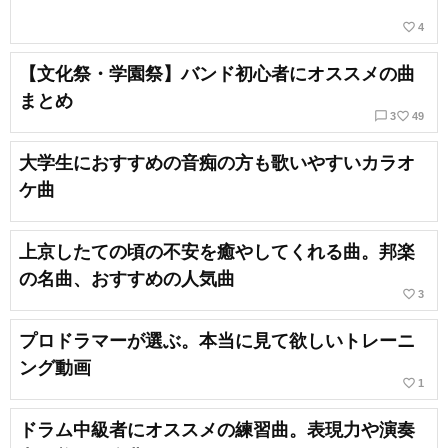
favorite_border
4
【文化祭・学園祭】バンド初心者にオススメの曲
まとめ
chat_bubble_outline
favorite_border
3
49
大学生におすすめの音痴の方も歌いやすいカラオ
ケ曲
上京したての頃の不安を癒やしてくれる曲。邦楽
の名曲、おすすめの人気曲
favorite_border
3
プロドラマーが選ぶ。本当に見て欲しいトレーニ
ング動画
favorite_border
1
ドラム中級者にオススメの練習曲。表現力や演奏