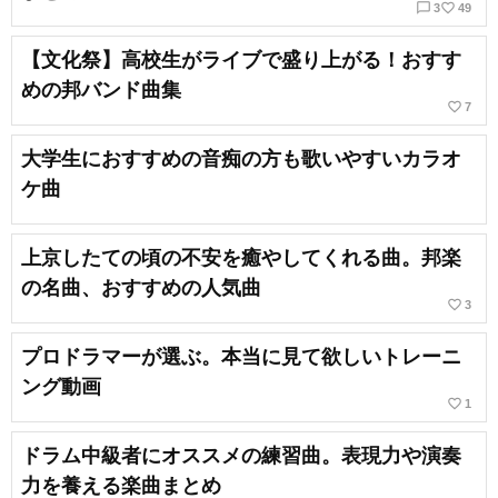
chat_bubble_outline
favorite_border
3
49
【文化祭】高校生がライブで盛り上がる！おすす
めの邦バンド曲集
favorite_border
7
大学生におすすめの音痴の方も歌いやすいカラオ
ケ曲
上京したての頃の不安を癒やしてくれる曲。邦楽
の名曲、おすすめの人気曲
favorite_border
3
プロドラマーが選ぶ。本当に見て欲しいトレーニ
ング動画
favorite_border
1
ドラム中級者にオススメの練習曲。表現力や演奏
力を養える楽曲まとめ