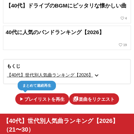
【40代】ドライブのBGMにピッタリな懐かしい曲
favorite_border
4
40代に人気のバンドランキング【2026】
favorite_border
19
もくじ
expand_more
【40代】世代別人気曲ランキング【2026】
まとめて連続再生
play_arrow
library_music
プレイリストを再生
楽曲をリクエスト
【40代】世代別人気曲ランキング【2026】
（21〜30）