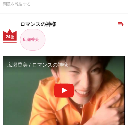
問題を報告する
playlist_add
ロマンスの神様
24
位
広瀬香美
広瀬香美 / ロマンスの神様