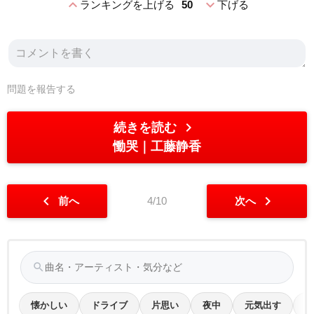
expand_less
expand_more
ランキングを上げる
50
下げる
問題を報告する
chevron_right
続きを読む
慟哭
工藤静香
chevron_left
chevron_right
前へ
4/10
次へ
search
懐かしい
ドライブ
片思い
夜中
元気出す
告