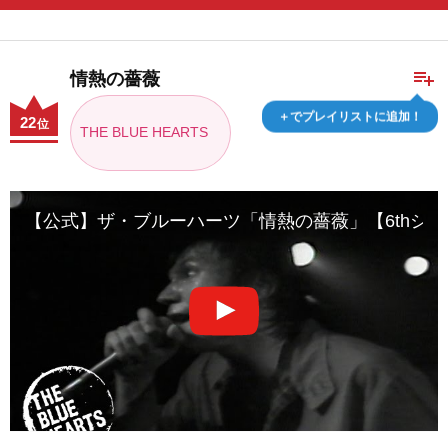
playlist_add
情熱の薔薇
＋でプレイリストに追加！
22
位
THE BLUE HEARTS
【公式】ザ・ブルーハーツ「情熱の薔薇」【6thシングル(1990/7