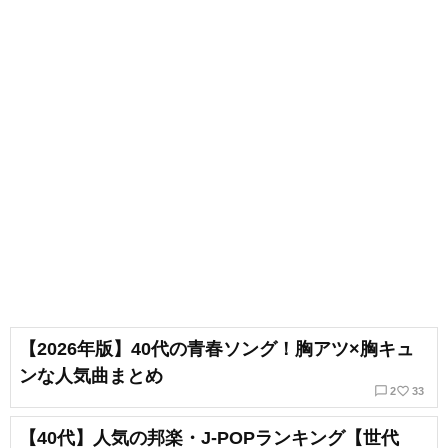
【2026年版】40代の青春ソング！胸アツ×胸キュ
ンな人気曲まとめ
chat_bubble_outline
favorite_border
2
33
【40代】人気の邦楽・J-POPランキング【世代