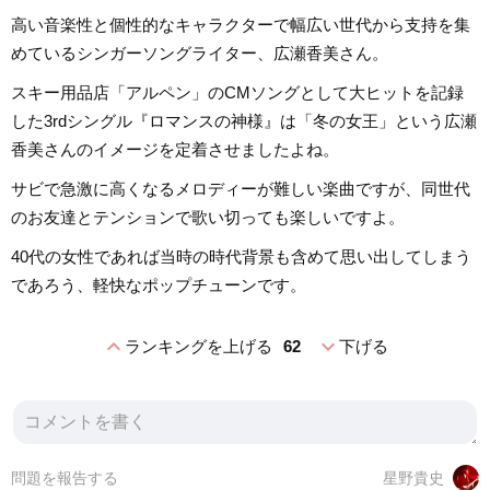
高い音楽性と個性的なキャラクターで幅広い世代から支持を集
めているシンガーソングライター、広瀬香美さん。
スキー用品店「アルペン」のCMソングとして大ヒットを記録
した3rdシングル『ロマンスの神様』は「冬の女王」という広瀬
香美さんのイメージを定着させましたよね。
サビで急激に高くなるメロディーが難しい楽曲ですが、同世代
のお友達とテンションで歌い切っても楽しいですよ。
40代の女性であれば当時の時代背景も含めて思い出してしまう
であろう、軽快なポップチューンです。
expand_less
expand_more
ランキングを上げる
62
下げる
問題を報告する
星野貴史