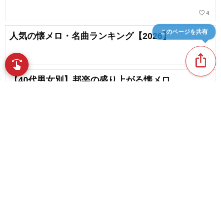
favorite_border
4
このページを共有
人気の懐メロ・名曲ランキング【2026】
ios_share
favorite_border
10
swipe
指先で音楽をブラウズ
【40代男女別】邦楽の盛り上がる懐メロ
favorite_border
35
40代に人気のバンド曲ランキング【2026】
favorite_border
content_copy
2
【40代男性向け】カラオケで高い点数が出やすい
play_arrow
曲まとめ【2026】
favorite_border
4
favorite_border
30代に人気の邦楽・J-POPアーティストランキン