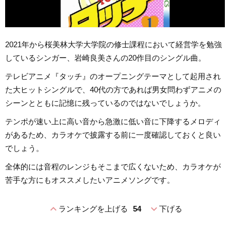
2021年から桜美林大学大学院の修士課程において経営学を勉強
しているシンガー、岩崎良美さんの20作目のシングル曲。
テレビアニメ『タッチ』のオープニングテーマとして起用され
た大ヒットシングルで、40代の方であれば男女問わずアニメの
シーンとともに記憶に残っているのではないでしょうか。
テンポが速い上に高い音から急激に低い音に下降するメロディ
があるため、カラオケで披露する前に一度確認しておくと良い
でしょう。
全体的には音程のレンジもそこまで広くないため、カラオケが
苦手な方にもオススメしたいアニメソングです。
expand_less
expand_more
ランキングを上げる
54
下げる