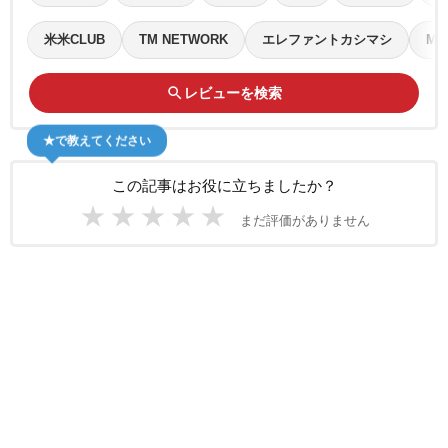
米米CLUB
TM NETWORK
エレファントカシマシ
Mr.
search
レビューを検索
★で教えてください
この記事はお役に立ちましたか？
★
★
★
★
★
まだ評価がありません