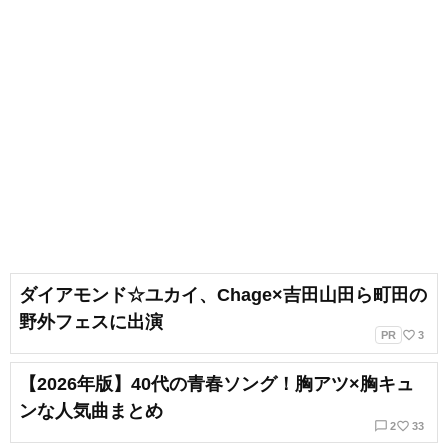
ダイアモンド☆ユカイ、Chage×吉田山田ら町田の
野外フェスに出演
favorite_border
PR
3
【2026年版】40代の青春ソング！胸アツ×胸キュ
ンな人気曲まとめ
chat_bubble_outline
favorite_border
2
33