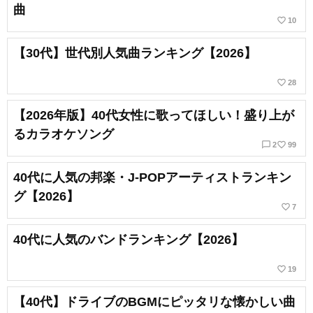
曲
favorite_border
10
【30代】世代別人気曲ランキング【2026】
favorite_border
28
【2026年版】40代女性に歌ってほしい！盛り上が
るカラオケソング
chat_bubble_outline
favorite_border
2
99
40代に人気の邦楽・J-POPアーティストランキン
グ【2026】
favorite_border
7
40代に人気のバンドランキング【2026】
favorite_border
19
【40代】ドライブのBGMにピッタリな懐かしい曲