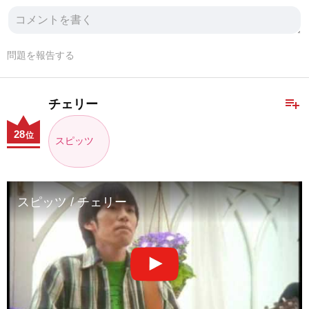
問題を報告する
playlist_add
チェリー
28
位
スピッツ
スピッツ / チェリー