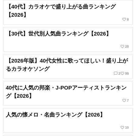
【40代】カラオケで盛り上がる曲ランキング
【2026】
favorite_border
8
【30代】世代別人気曲ランキング【2026】
favorite_border
28
【2026年版】40代女性に歌ってほしい！盛り上が
るカラオケソング
chat_bubble_outline
favorite_border
2
99
40代に人気の邦楽・J-POPアーティストランキン
グ【2026】
favorite_border
7
人気の懐メロ・名曲ランキング【2026】
favorite_border
10