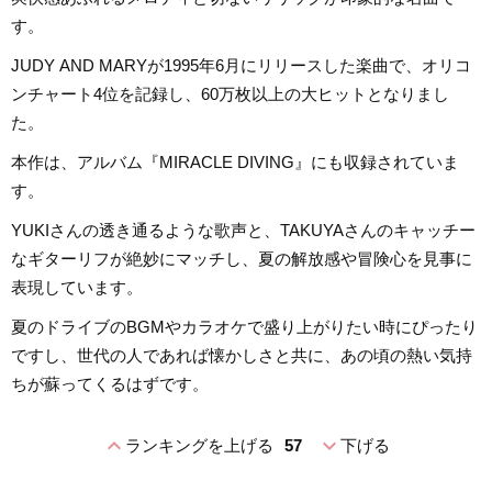
す。
JUDY AND MARYが1995年6月にリリースした楽曲で、オリコ
ンチャート4位を記録し、60万枚以上の大ヒットとなりまし
た。
本作は、アルバム『MIRACLE DIVING』にも収録されていま
す。
YUKIさんの透き通るような歌声と、TAKUYAさんのキャッチー
なギターリフが絶妙にマッチし、夏の解放感や冒険心を見事に
表現しています。
夏のドライブのBGMやカラオケで盛り上がりたい時にぴったり
ですし、世代の人であれば懐かしさと共に、あの頃の熱い気持
ちが蘇ってくるはずです。
expand_less
expand_more
ランキングを上げる
57
下げる