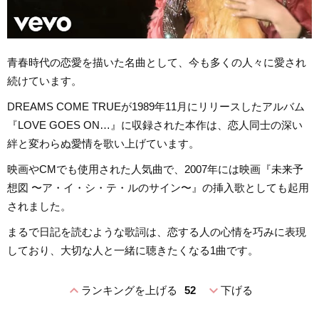
青春時代の恋愛を描いた名曲として、今も多くの人々に愛され
続けています。
DREAMS COME TRUEが1989年11月にリリースしたアルバム
『LOVE GOES ON…』に収録された本作は、恋人同士の深い
絆と変わらぬ愛情を歌い上げています。
映画やCMでも使用された人気曲で、2007年には映画『未来予
想図 〜ア・イ・シ・テ・ルのサイン〜』の挿入歌としても起用
されました。
まるで日記を読むような歌詞は、恋する人の心情を巧みに表現
しており、大切な人と一緒に聴きたくなる1曲です。
expand_less
expand_more
ランキングを上げる
52
下げる