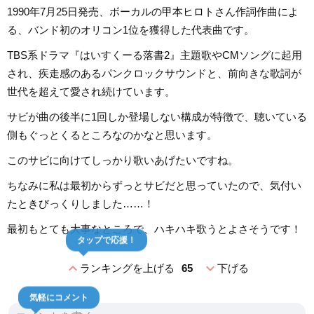
1990年7月25日発売、ボーカルの甲本ヒロトさん作詞作曲によ
る、バンド初のオリコン1位を獲得した代表曲です。
TBS系ドラマ『はいすくーる落書2』主題歌やCMソングに起用
され、疾走感のあるパンクロックサウンドと、前向きな歌詞が
世代を超えて愛され続けています。
サビが曲の後半に1回しか登場しない構成が特徴で、聴いている
側もぐっとくるところなのかなと思います。
このサビに向けてしっかり歌いあげたいですね。
ちなみに私は最初からずっとサビだと思っていたので、気付い
たときびっくりしました……！
最初もとても大事なところで、ハキハキ歌うとよさそうです！
タップで応援！
expand_less
expand_more
ランキングを上げる
65
下げる
気軽にコメント