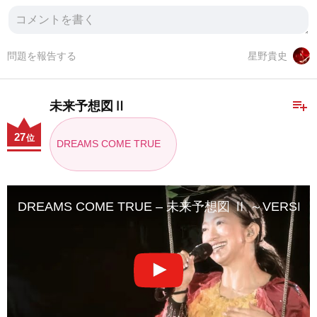
問題を報告する
星野貴史
playlist_add
未来予想図Ⅱ
27
位
DREAMS COME TRUE
DREAMS COME TRUE – 未来予想図 Ⅱ ～VERSION‘07～ (