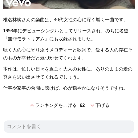
椎名林檎さんの楽曲は、40代女性の心に深く響く一曲です。
1998年にデビューシングルとしてリリースされ、のちに名盤
『無罪モラトリアム』にも収録されました。
聴く人の心に寄り添うメロディーと歌詞で、愛する人の存在そ
のものが幸せだと気づかせてくれます。
本作は、忙しい日々を過ごす大人の女性に、ありのままの愛の
尊さを思い出させてくれるでしょう。
仕事や家事の合間に聴けば、心が穏やかになりそうですね。
expand_less
expand_more
ランキングを上げる
62
下げる