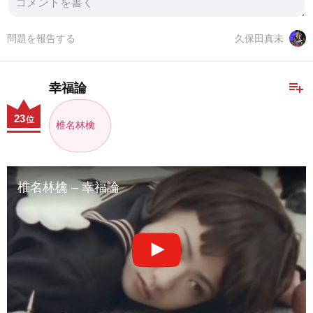
問題を報告する
久保田真未
playlist_add
幸福論
23
位
椎名林檎
椎名林檎 – 幸福論