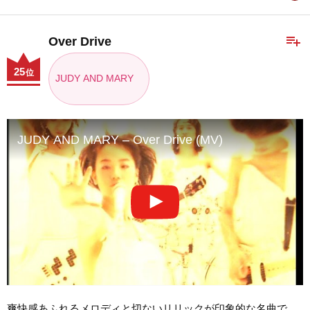
playlist_add
Over Drive
25
位
JUDY AND MARY
JUDY AND MARY – Over Drive (MV)
爽快感あふれるメロディと切ないリリックが印象的な名曲で