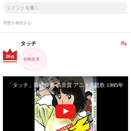
問題を報告する
playlist_add
タッチ
26
位
岩崎良美
「タッチ」岩崎良美 高音質 アニメ主題歌 1985年