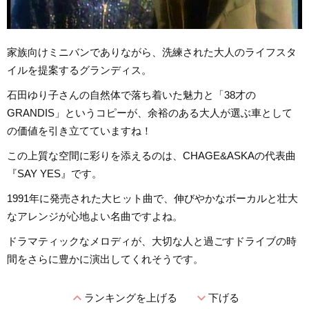
家族向けミニバンでありながら、洗練された大人のライフスタ
イルを提案するグランディス。
石田ゆり子さんの自然体で落ち着いた魅力と「38才の
GRANDIS」というコピーが、余裕のある大人が選ぶ車として
の価値を引き立てていますね！
この上質な空間に彩りを添えるのは、CHAGE&ASKAの代表曲
『SAY YES』です。
1991年に発売された大ヒット曲で、伸びやかなボーカルと壮大
なアレンジが心地よい名曲ですよね。
ドラマティックなメロディが、大切な人と過ごすドライブの時
間をさらに豊かに演出してくれそうです。
expand_less
expand_more
ランキングを上げる
下げる