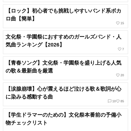
【ロック】初心者でも挑戦しやすいバンド系ボカ
ロ曲【簡単】
favorite_border
15
文化祭・学園祭におすすめのガールズバンド・人
気曲ランキング【2026】
favorite_border
7
【青春ソング】文化祭・学園祭を盛り上げる人気
の歌＆最新曲を厳選
favorite_border
20
【涙腺崩壊】心が震えるほど泣ける歌＆歌詞が心
に染みる感動する曲
chat_bubble_outline
favorite_border
10
85
【学生ドラマーのための】文化祭本番前の予備小
物チェックリスト