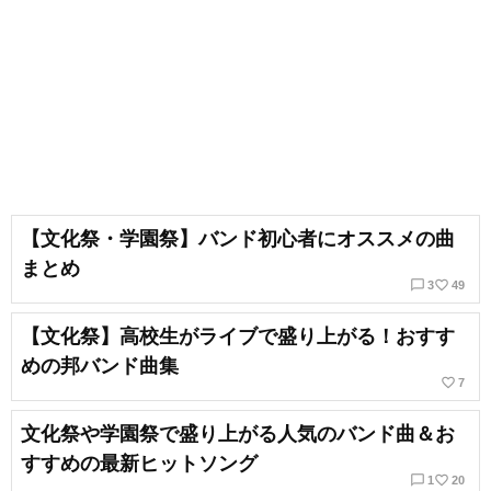
【文化祭・学園祭】バンド初心者にオススメの曲
まとめ
chat_bubble_outline
favorite_border
3
49
【文化祭】高校生がライブで盛り上がる！おすす
めの邦バンド曲集
favorite_border
7
文化祭や学園祭で盛り上がる人気のバンド曲＆お
すすめの最新ヒットソング
chat_bubble_outline
favorite_border
1
20