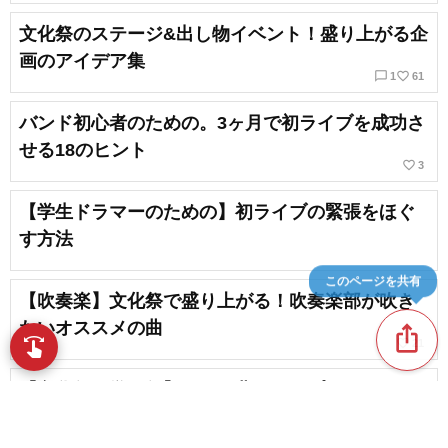
文化祭のステージ&出し物イベント！盛り上がる企
画のアイデア集
chat_bubble_outline
favorite_border
1
61
バンド初心者のための。3ヶ月で初ライブを成功さ
せる18のヒント
favorite_border
3
【学生ドラマーのための】初ライブの緊張をほぐ
す方法
このページを共有
【吹奏楽】文化祭で盛り上がる！吹奏楽部が吹き
たいオススメの曲
ios_share
swipe
favorite_border
21
指先で音楽をブラウズ
【文化祭・学園祭】テーマ曲＆オープニングにも
おすすめの青春ソング
chat_bubble_outline
favorite_border
1
42