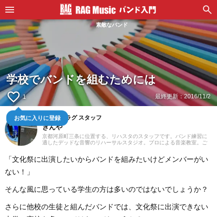
素敵なバンド
学校でバンドを組むためには
favorite_border
最終更新：
2016/11/2
1
お気に入りに登録
スタジオラグ スタッフ
きんや
京都河原町三条に位置する、リハスタのスタッフです。バンド練習に
適したデッドな音響のリハーサルスタジオ。プロによる音楽教室。ご
予約はウェブにて24時間受付中！あなたの一番店になるために「スタ
ジオラグらしさ」を追求してまいります。
「文化祭に出演したいからバンドを組みたいけどメンバーがい
ない！」
そんな風に思っている学生の方は多いのではないでしょうか？
さらに他校の生徒と組んだバンドでは、文化祭に出演できない