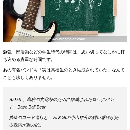
http://www.photo-ac.com/
勉強・部活動などの学生時代の時間は、思い切ってなにかに打
ち込める貴重な時間です。
あの有名バンドも「実は高校生のとき結成されていた」なんて
ことも珍しくありません。
2002年、高校の文化祭のために結成されたロックバン
ド、Base Ball Bear。
独特のコード進行と、Vo＆Gtの小出祐介の鋭い感性が光
る歌詞が魅力的。