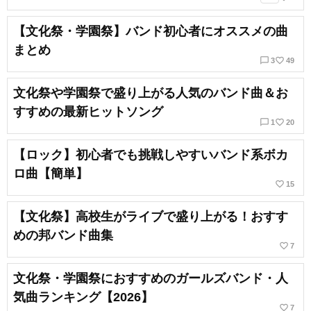
【文化祭・学園祭】バンド初心者にオススメの曲
まとめ
chat_bubble_outline
favorite_border
3
49
文化祭や学園祭で盛り上がる人気のバンド曲＆お
すすめの最新ヒットソング
chat_bubble_outline
favorite_border
1
20
【ロック】初心者でも挑戦しやすいバンド系ボカ
ロ曲【簡単】
favorite_border
15
【文化祭】高校生がライブで盛り上がる！おすす
めの邦バンド曲集
favorite_border
7
文化祭・学園祭におすすめのガールズバンド・人
気曲ランキング【2026】
favorite_border
7