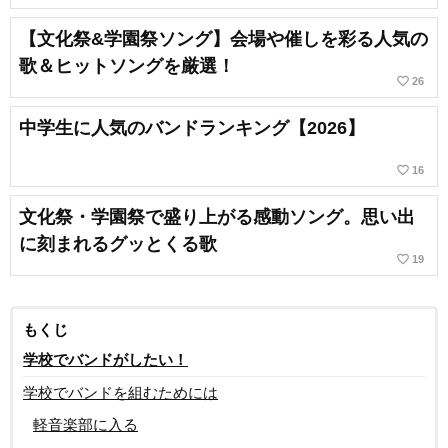
【文化祭&学園祭ソング】会場や催しを彩る人気の
歌＆ヒットソングを厳選！
favorite_border
26
中学生に人気のバンドランキング【2026】
favorite_border
16
文化祭・学園祭で盛り上がる感動ソング。思い出
に刻まれるグッとくる歌
favorite_border
19
もくじ
学校でバンドがしたい！
学校でバンドを組むためには
軽音楽部に入る