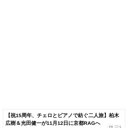
【祝15周年、チェロとピアノで紡ぐ二人旅】柏木
広樹＆光田健一が11月12日に京都RAGへ
favorite_border
PR
5