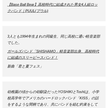
【Base Ball Bear】高校時代に結成された男女4人組ロッ
クバンド｜PUUL(プウル)
3人とも1994年生まれの同級生、同じ高校に通い軽音楽部
でした。
ガールズバンド「SHISHAMO」軽音楽部出身、高校時代
に結成のスリーピースバンド！
新曲「君と夏フェス」
幼稚園の頃からの幼馴染だったYOSHIKIとToshlは、小学
校高学年でアメリカのハードロックバンド「KISS」の話
をするような間柄であり、共にバンドを組む約束をして