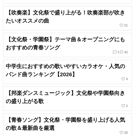
【吹奏楽】文化祭で盛り上がる！吹奏楽部が吹き
たいオススメの曲
favorite_border
21
【文化祭・学園祭】テーマ曲＆オープニングにも
おすすめの青春ソング
chat_bubble_outline
favorite_border
1
42
中学生におすすめの歌いやすいカラオケ・人気の
バンド曲ランキング【2026】
favorite_border
4
【邦楽ダンスミュージック】文化祭や学園祭向き
の盛り上がる歌
favorite_border
2
【青春ソング】文化祭・学園祭を盛り上げる人気
の歌＆最新曲を厳選
favorite_border
20