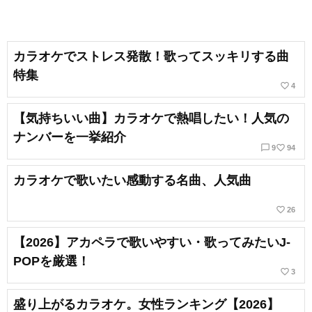
カラオケでストレス発散！歌ってスッキリする曲
特集
favorite_border
4
【気持ちいい曲】カラオケで熱唱したい！人気の
ナンバーを一挙紹介
chat_bubble_outline
favorite_border
9
94
カラオケで歌いたい感動する名曲、人気曲
favorite_border
26
【2026】アカペラで歌いやすい・歌ってみたいJ-
POPを厳選！
favorite_border
3
盛り上がるカラオケ。女性ランキング【2026】