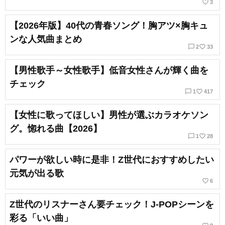
favorite_border
3
【2026年版】40代の青春ソング！胸アツ×胸キュ
ンな人気曲まとめ
chat_bubble_outline
favorite_border
2
33
【男性歌手～女性歌手】低音女性さんが輝く曲を
チェック
chat_bubble_outline
favorite_border
1
417
【女性に歌ってほしい】男性が選ぶカラオケソン
グ。惚れる曲【2026】
chat_bubble_outline
favorite_border
1
28
パワーが欲しい時に是非！Z世代におすすめしたい
元気が出る歌
favorite_border
6
Z世代のリスナーさん要チェック！J-POPシーンを
彩る「いい曲」