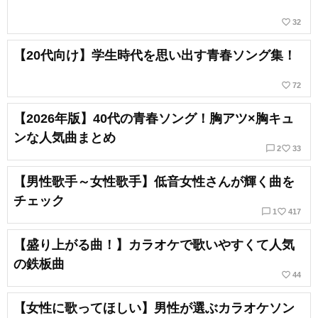
favorite_border
32
【20代向け】学生時代を思い出す青春ソング集！
favorite_border
72
【2026年版】40代の青春ソング！胸アツ×胸キュ
ンな人気曲まとめ
chat_bubble_outline
favorite_border
2
33
【男性歌手～女性歌手】低音女性さんが輝く曲を
チェック
chat_bubble_outline
favorite_border
1
417
【盛り上がる曲！】カラオケで歌いやすくて人気
の鉄板曲
favorite_border
44
【女性に歌ってほしい】男性が選ぶカラオケソン