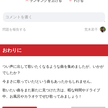
expand_less
expand_more
ランキングを上げる
下げる
問題を報告する
荒木若干
おわりに
つい声に出して歌いたくなるような曲を集めましたが、いかが
でしたか？
今まさに歌っていた!という曲もあったかもしれません。
歌いたい曲をまた新たに見つけた方は、暇な時間やドライブ
中、お風呂やカラオケでぜひ歌ってみましょう！