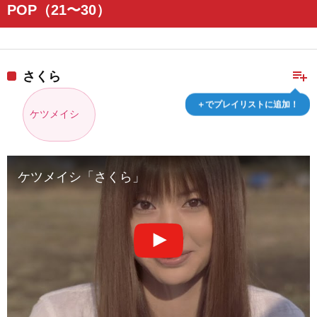
POP（21〜30）
playlist_add
さくら
＋でプレイリストに追加！
ケツメイシ
ケツメイシ「さくら」