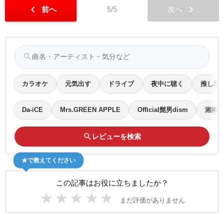
chevron_left
chevron_right
前へ
5/5
次へ
search
カラオケ
元気出す
ドライブ
夜中に聴く
推し活
Da-iCE
Mrs.GREEN APPLE
Official髭男dism
湘南
search
レビューを検索
★で教えてください
この記事はお役に立ちましたか？
★
★
★
★
★
まだ評価がありません