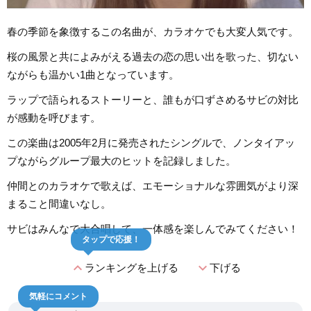
春の季節を象徴するこの名曲が、カラオケでも大変人気です。
桜の風景と共によみがえる過去の恋の思い出を歌った、切ない
ながらも温かい1曲となっています。
ラップで語られるストーリーと、誰もが口ずさめるサビの対比
が感動を呼びます。
この楽曲は2005年2月に発売されたシングルで、ノンタイアッ
プながらグループ最大のヒットを記録しました。
仲間とのカラオケで歌えば、エモーショナルな雰囲気がより深
まること間違いなし。
サビはみんなで大合唱して、一体感を楽しんでみてください！
タップで応援！
expand_less
expand_more
ランキングを上げる
下げる
気軽にコメント