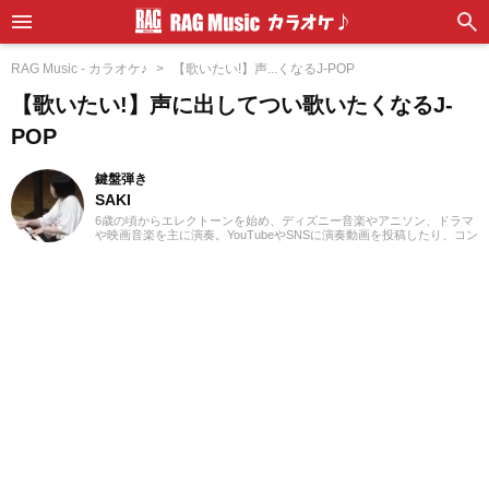
RAG Music - カラオケ♪
【歌いたい!】声...くなるJ-POP
【歌いたい!】声に出してつい歌いたくなるJ-
POP
鍵盤弾き
SAKI
6歳の頃からエレクトーンを始め、ディズニー音楽やアニソン、ドラマ
や映画音楽を主に演奏。YouTubeやSNSに演奏動画を投稿したり、コン
サート活動をしたりしています。エレクトーンの経験を活かし、学生
時代にはシンセサイザーやピアノもはじめ、学校主催のイベントにも
出演。ライターとしては、音楽関連記事だけでなくさまざまなジャン
ルの記事に触れてきたので、これまでの経験を活かしながら「やって
みたい！」「聴いてみたい！」思えるような記事を届けられたらと思
っています！