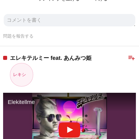
問題を報告する
playlist_add
エレキテルミー feat. あんみつ姫
レキシ
Elekitellme