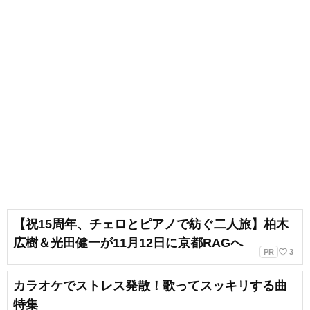
【祝15周年、チェロとピアノで紡ぐ二人旅】柏木
広樹＆光田健一が11月12日に京都RAGへ
favorite_border
PR
3
カラオケでストレス発散！歌ってスッキリする曲
特集