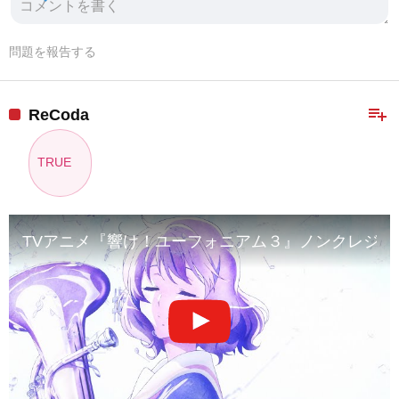
問題を報告する
playlist_add
ReCoda
TRUE
TVアニメ『響け！ユーフォニアム３』ノンクレジッ