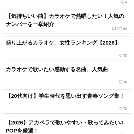
favorite_border
4
【気持ちいい曲】カラオケで熱唱したい！人気の
ナンバーを一挙紹介
chat_bubble_outline
favorite_border
9
94
盛り上がるカラオケ。女性ランキング【2026】
favorite_border
32
カラオケで歌いたい感動する名曲、人気曲
favorite_border
26
【20代向け】学生時代を思い出す青春ソング集！
favorite_border
72
【2026】アカペラで歌いやすい・歌ってみたいJ-
POPを厳選！