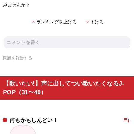
みませんか？
expand_less
expand_more
ランキングを上げる
下げる
問題を報告する
【歌いたい!】声に出してつい歌いたくなるJ-
POP（31〜40）
playlist_add
何もかもしんどい！