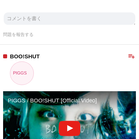
問題を報告する
playlist_add
BOO!SHUT
PIGGS
PIGGS / BOO!SHUT [Official Video]