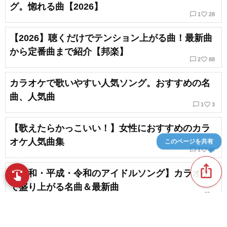
グ。惚れる曲【2026】
chat_bubble_outline
favorite_border
1
28
【2026】聴くだけでテンション上がる曲！最新曲
から定番曲まで紹介【邦楽】
chat_bubble_outline
favorite_border
2
88
カラオケで歌いやすい人気ソング。おすすめの名
曲、人気曲
chat_bubble_outline
favorite_border
1
3
【歌えたらかっこいい！】女性におすすめのカラ
オケ人気曲集
このページを共有
chat_bubble_outline
favorite_border
1
40
ios_share
【昭和・平成・令和のアイドルソング】カラオケ
swipe
指先で音楽をブラウズ
で盛り上がる名曲＆最新曲
favorite_border
4
気持ちが高ぶる曲