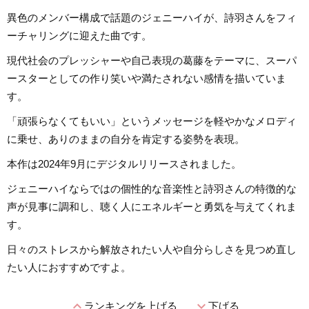
異色のメンバー構成で話題のジェニーハイが、詩羽さんをフィ
ーチャリングに迎えた曲です。
現代社会のプレッシャーや自己表現の葛藤をテーマに、スーパ
ースターとしての作り笑いや満たされない感情を描いていま
す。
「頑張らなくてもいい」というメッセージを軽やかなメロディ
に乗せ、ありのままの自分を肯定する姿勢を表現。
本作は2024年9月にデジタルリリースされました。
ジェニーハイならではの個性的な音楽性と詩羽さんの特徴的な
声が見事に調和し、聴く人にエネルギーと勇気を与えてくれま
す。
日々のストレスから解放されたい人や自分らしさを見つめ直し
たい人におすすめですよ。
expand_less
expand_more
ランキングを上げる
下げる