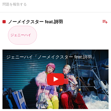
問題を報告する
playlist_add
ノーメイクスター feat.詩羽
ジェニーハイ
ジェニーハイ「ノーメイクスター feat.詩羽」