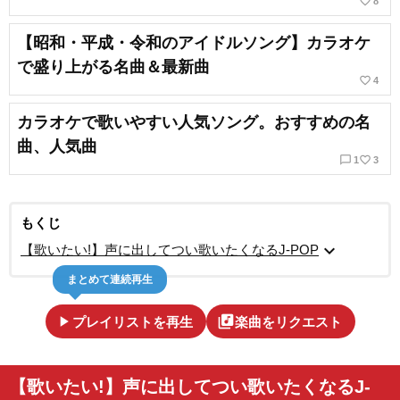
favorite_border
8
【昭和・平成・令和のアイドルソング】カラオケ
で盛り上がる名曲＆最新曲
favorite_border
4
カラオケで歌いやすい人気ソング。おすすめの名
曲、人気曲
chat_bubble_outline
favorite_border
1
3
もくじ
expand_more
【歌いたい!】声に出してつい歌いたくなるJ-POP
まとめて連続再生
play_arrow
library_music
プレイリストを再生
楽曲をリクエスト
【歌いたい!】声に出してつい歌いたくなるJ-