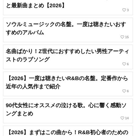
と最新曲まとめ【2026】
favorite_border
3
ソウルミュージックの名盤。一度は聴きたいおす
すめのアルバム
favorite_border
15
名曲ばかり！Z世代におすすめしたい男性アーティ
ストのラブソング
favorite_border
6
【2026】一度は聴きたいR&Bの名盤。定番作から
近年の人気作まで紹介
favorite_border
6
90代女性にオススメの泣ける歌。心に響く感動ソ
ングまとめ
favorite_border
14
【2026】まずはこの曲から！R&B初心者のための