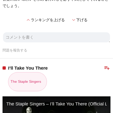
でしょう。
expand_less
expand_more
ランキングを上げる
下げる
問題を報告する
playlist_add
I’ll Take You There
The Staple Singers
The Staple Singers – I’ll Take You There (Official Lyr