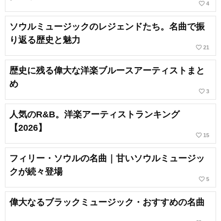
favorite_border
4
ソウルミュージックのレジェンドたち。名曲で振
り返る歴史と魅力
favorite_border
21
歴史に残る偉大な洋楽ブルースアーティストまと
め
favorite_border
3
人気のR&B。洋楽アーティストランキング
【2026】
favorite_border
15
フィリー・ソウルの名曲｜甘いソウルミュージッ
クが続々登場
favorite_border
5
偉大なるブラックミュージック・おすすめの名曲