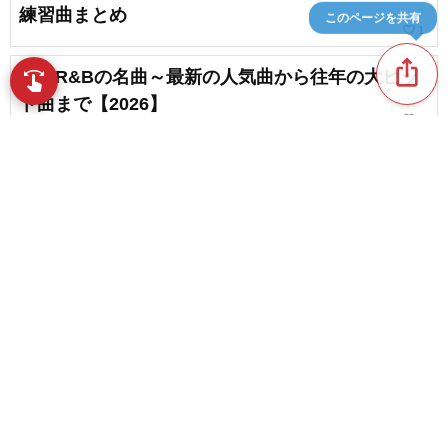
練習曲まとめ
このページを共有
favorite_border
1
ios_share
洋楽R&Bの名曲～最新の人気曲から往年の大ヒッ
swipe
指先で音楽をブラウズ
ト曲まで【2026】
favorite_border
7
ボサノヴァの代表的なアーティスト・シンガーま
とめ
favorite_border
13
content_copy
【日本のR&B】注目の名曲＆新しい曲、Japanese
R&Bの代表曲
play_arrow
favorite_border
30
定番曲がずらり！ゆとり世代の方におすすめした
favorite_border
いカラオケソング
favorite_border
4
【2026】高音が魅力的な男性歌手のオススメ演歌