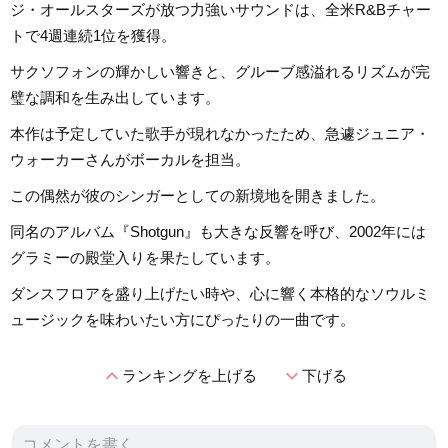
ジ・オールスターズが放つ力強いサウンドは、全米R&Bチャー
トで4週連続1位を獲得。
サクソフォンの輝かしい響きと、グルーブ感溢れるリズムが完
璧な調和を生み出しています。
本作は予定していた歌手が現れなかったため、急遽ジュニア・
ウォーカーさんがボーカルを担当。
この偶然が彼のシンガーとしての新境地を開きました。
同名のアルバム『Shotgun』も大きな反響を呼び、2002年には
グラミーの殿堂入りを果たしています。
ダンスフロアを盛り上げたい時や、心に響く本格的なソウルミ
ュージックを味わいたい方にぴったりの一曲です。
expand_less
expand_more
ランキングを上げる
下げる