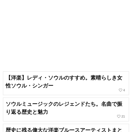
【洋楽】レディ・ソウルのすすめ。素晴らしき女
性ソウル・シンガー
favorite_border
4
ソウルミュージックのレジェンドたち。名曲で振
り返る歴史と魅力
favorite_border
21
歴史に残る偉大な洋楽ブルースアーティストまと