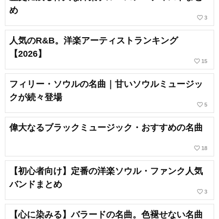
め
favorite_border
3
人気のR&B。洋楽アーティストランキング
【2026】
favorite_border
15
フィリー・ソウルの名曲｜甘いソウルミュージッ
クが続々登場
favorite_border
5
偉大なるブラックミュージック・おすすめの名曲
favorite_border
18
【初心者向け】定番の洋楽ソウル・ファンク人気
バンドまとめ
favorite_border
3
【心に染みる】バラードの名曲。色褪せない名曲