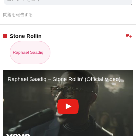
問題を報告する
playlist_add
Stone Rollin
Raphael Saadiq
Raphael Saadiq – Stone Rollin’ (Official Video)