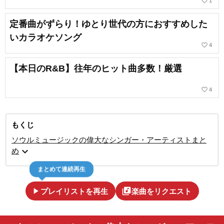
favorite_border
1
定番曲がずらり！ゆとり世代の方におすすめした
いカラオケソング
favorite_border
4
【本日のR&B】往年のヒット曲多数！厳選
favorite_border
4
もくじ
ソウルミュージックの偉大なシンガー・アーティストまと
expand_more
め
まとめて連続再生
play_arrow
library_music
プレイリストを再生
楽曲をリクエスト