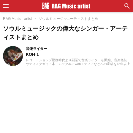
RAG Music - artist
ソウルミュージッ...ーティストまとめ
ソウルミュージックの偉大なシンガー・アーテ
ィストまとめ
音楽ライター
KOH-1
レコードショップ勤務時代より副業で音楽ライターを開始、音楽雑誌
やディスクガイド本、ムック本にwebメディアなどへの寄稿を18年以上
担当。ライターとしては洋楽が主戦場ですが、音楽リスナーとしては
35年以上「好きなものが好き」をモットーに好奇心を忘れないことを
常に心がけています。バンド活動歴あり、作詞作曲を担当するベーシ
ストという立ち位置でした。演奏経験のある楽器はベース、ギター、
ピアノ。40代半ばから英語の勉強を開始、現在も継続中です。