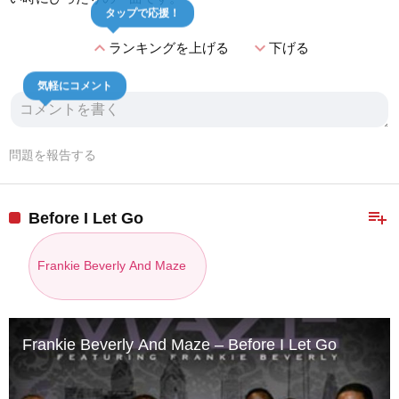
タップで応援！
expand_less
expand_more
ランキングを上げる
下げる
気軽にコメント
問題を報告する
playlist_add
Before I Let Go
Frankie Beverly And Maze
Frankie Beverly And Maze – Before I Let Go