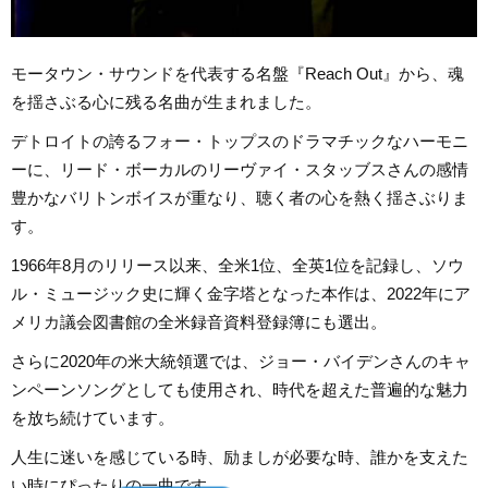
モータウン・サウンドを代表する名盤『Reach Out』から、魂
を揺さぶる心に残る名曲が生まれました。
デトロイトの誇るフォー・トップスのドラマチックなハーモニ
ーに、リード・ボーカルのリーヴァイ・スタッブスさんの感情
豊かなバリトンボイスが重なり、聴く者の心を熱く揺さぶりま
す。
1966年8月のリリース以来、全米1位、全英1位を記録し、ソウ
ル・ミュージック史に輝く金字塔となった本作は、2022年にア
メリカ議会図書館の全米録音資料登録簿にも選出。
さらに2020年の米大統領選では、ジョー・バイデンさんのキャ
ンペーンソングとしても使用され、時代を超えた普遍的な魅力
を放ち続けています。
人生に迷いを感じている時、励ましが必要な時、誰かを支えた
い時にぴったりの一曲です。