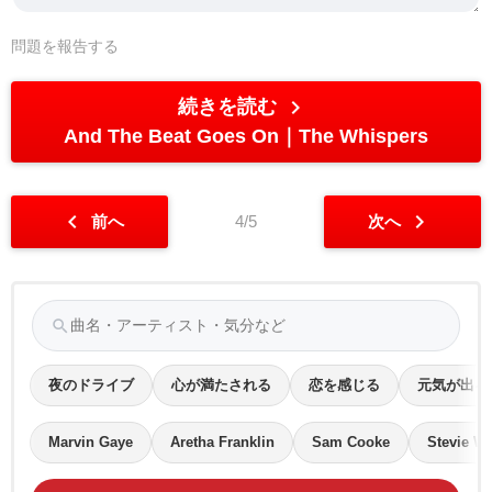
問題を報告する
chevron_right
続きを読む
And The Beat Goes On
The Whispers
chevron_left
chevron_right
前へ
4/5
次へ
search
夜のドライブ
心が満たされる
恋を感じる
元気が出る
Marvin Gaye
Aretha Franklin
Sam Cooke
Stevie W