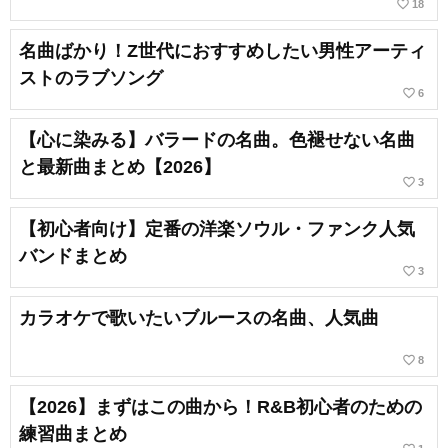
favorite_border
18
名曲ばかり！Z世代におすすめしたい男性アーティ
ストのラブソング
favorite_border
6
【心に染みる】バラードの名曲。色褪せない名曲
と最新曲まとめ【2026】
favorite_border
3
【初心者向け】定番の洋楽ソウル・ファンク人気
バンドまとめ
favorite_border
3
カラオケで歌いたいブルースの名曲、人気曲
favorite_border
8
【2026】まずはこの曲から！R&B初心者のための
練習曲まとめ