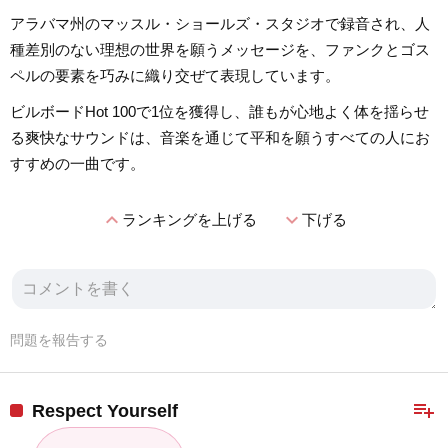
アラバマ州のマッスル・ショールズ・スタジオで録音され、人
種差別のない理想の世界を願うメッセージを、ファンクとゴス
ペルの要素を巧みに織り交ぜて表現しています。
ビルボードHot 100で1位を獲得し、誰もが心地よく体を揺らせ
る爽快なサウンドは、音楽を通じて平和を願うすべての人にお
すすめの一曲です。
expand_less
expand_more
ランキングを上げる
下げる
問題を報告する
playlist_add
Respect Yourself