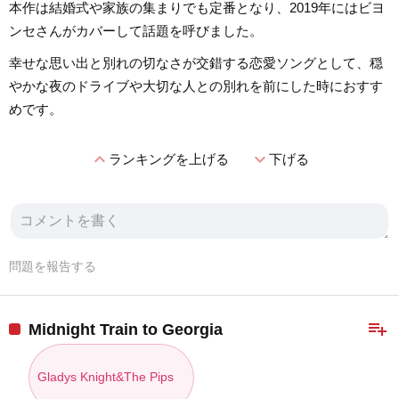
本作は結婚式や家族の集まりでも定番となり、2019年にはビヨ
ンセさんがカバーして話題を呼びました。
幸せな思い出と別れの切なさが交錯する恋愛ソングとして、穏
やかな夜のドライブや大切な人との別れを前にした時におすす
めです。
expand_less
expand_more
ランキングを上げる
下げる
問題を報告する
playlist_add
Midnight Train to Georgia
Gladys Knight&The Pips