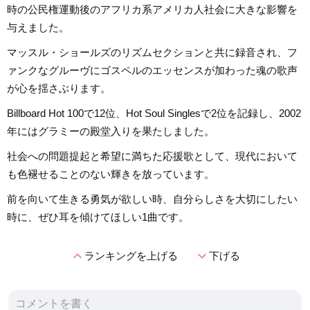
時の公民権運動後のアフリカ系アメリカ人社会に大きな影響を
与えました。
マッスル・ショールズのリズムセクションと共に録音され、フ
ァンクなグルーヴにゴスペルのエッセンスが加わった魂の歌声
が心を揺さぶります。
Billboard Hot 100で12位、Hot Soul Singlesで2位を記録し、2002
年にはグラミーの殿堂入りを果たしました。
社会への問題提起と希望に満ちた応援歌として、現代において
も色褪せることのない輝きを放っています。
前を向いて生きる勇気が欲しい時、自分らしさを大切にしたい
時に、ぜひ耳を傾けてほしい1曲です。
expand_less
expand_more
ランキングを上げる
下げる