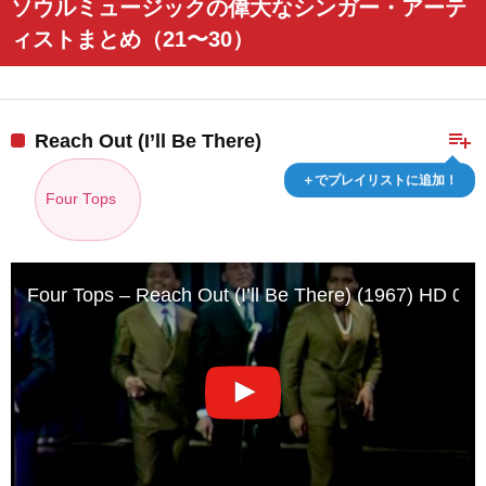
ソウルミュージックの偉大なシンガー・アーテ
ィストまとめ（21〜30）
playlist_add
Reach Out (I’ll Be There)
＋でプレイリストに追加！
Four Tops
Four Tops – Reach Out (I’ll Be There) (1967) HD 08