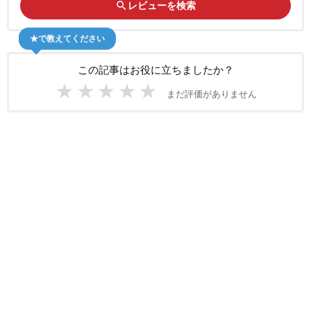
search
レビューを検索
★で教えてください
この記事はお役に立ちましたか？
★
★
★
★
★
まだ評価がありません