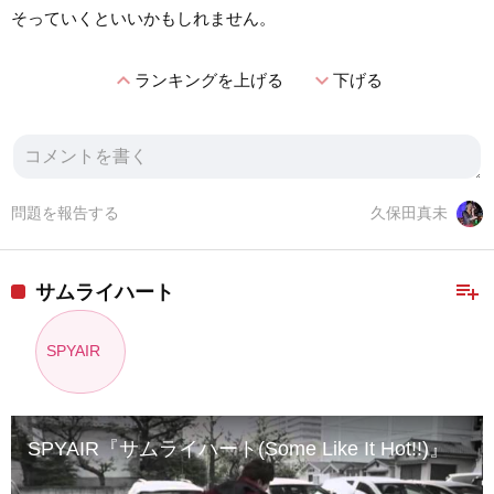
そっていくといいかもしれません。
expand_less
expand_more
ランキングを上げる
下げる
問題を報告する
久保田真未
playlist_add
サムライハート
SPYAIR
SPYAIR『サムライハート(Some Like It Hot!!)』