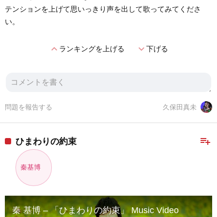
テンションを上げて思いっきり声を出して歌ってみてくださ
い。
expand_less
expand_more
ランキングを上げる
下げる
問題を報告する
久保田真未
playlist_add
ひまわりの約束
秦基博
秦 基博 – 「ひまわりの約束」 Music Video