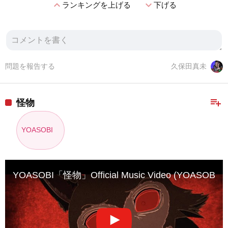
expand_less
expand_more
ランキングを上げる
下げる
問題を報告する
久保田真未
playlist_add
怪物
YOASOBI
YOASOBI「怪物」Official Music Video (YOASOBI – 