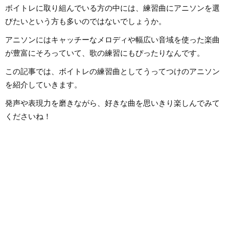
緒に成長できている瞬間がたまらなく好きです。音楽活動としては、
ボイトレに取り組んでいる方の中には、練習曲にアニソンを選
高校から今でも吹奏楽でベースを弾いています。ベースボーカルでバ
ンドをしていたり、ボーカルのみで声をかけていただいたりと、ライ
びたいという方も多いのではないでしょうか。
ブ活動もしています！ボイトレをしていく上で、声を出していつまで
も健康で美しくありたいです！
アニソンにはキャッチーなメロディや幅広い音域を使った楽曲
が豊富にそろっていて、歌の練習にもぴったりなんです。
この記事では、ボイトレの練習曲としてうってつけのアニソン
を紹介していきます。
発声や表現力を磨きながら、好きな曲を思いきり楽しんでみて
くださいね！