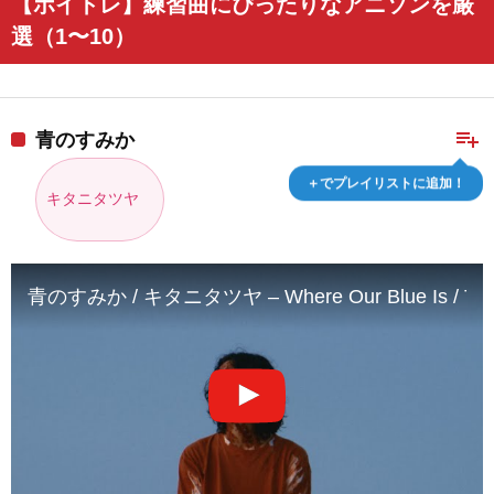
【ボイトレ】練習曲にぴったりなアニソンを厳
選（1〜10）
playlist_add
青のすみか
＋でプレイリストに追加！
キタニタツヤ
青のすみか / キタニタツヤ – Where Our Blue Is / Tatsu