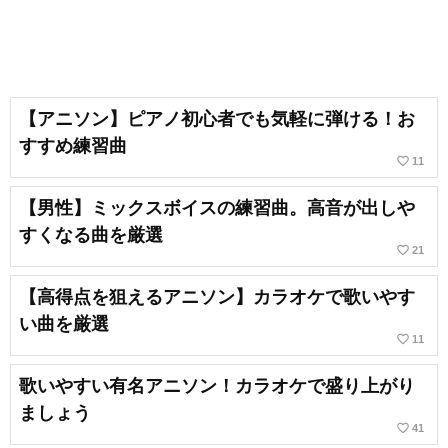
【アニソン】ピアノ初心者でも気軽に弾ける！お
すすめ練習曲
favorite_border
11
【男性】ミックスボイスの練習曲。高音が出しや
すくなる曲を厳選
favorite_border
21
【高得点を狙えるアニソン】カラオケで歌いやす
い曲を厳選
favorite_border
11
歌いやすい有名アニソン！カラオケで盛り上がり
ましょう
favorite_border
41