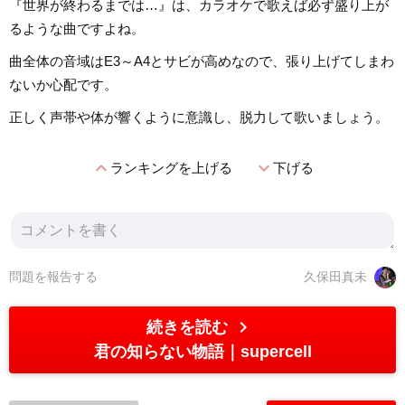
『世界が終わるまでは…』は、カラオケで歌えば必ず盛り上が
るような曲ですよね。
曲全体の音域はE3～A4とサビが高めなので、張り上げてしまわ
ないか心配です。
正しく声帯や体が響くように意識し、脱力して歌いましょう。
expand_less
expand_more
ランキングを上げる
下げる
問題を報告する
久保田真未
chevron_right
続きを読む
君の知らない物語
supercell