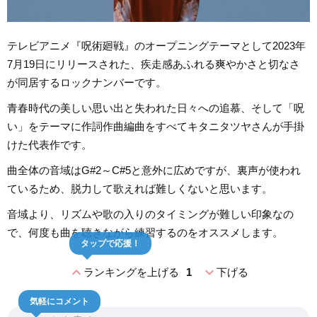
テレビアニメ『呪術廻戦』のオープニングテーマとして2023年
7月19日にリリースされた、疾走感あふれる爽やかさと切なさ
が同居するロックナンバーです。
青春時代の美しい思い出と失われた日々への追慕、そして「呪
い」をテーマに作詞作曲編曲をすべてキタニタツヤさんが手掛
けた代表作です。
曲全体の音域はG#2～C#5と意外に広めですが、裏声が使われ
ているため、脱力して歌えれば難しくないと思います。
音域より、リズムや歌の入りのタイミングが難しい印象なの
で、何度も曲を聴きながら練習するのをオススメします。
タップで応援！
expand_less
expand_more
ランキングを上げる
1
下げる
気軽にコメント