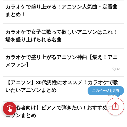
カラオケで盛り上がる！アニソン人気曲・定番曲
まとめ！
カラオケで女子に歌って欲しいアニソンはこれ！
場を盛り上げられる名曲
カラオケで盛り上がるアニソン神曲【集え！アニ
メファン】
favorite_border
46
【アニソン】30代男性にオススメ！カラオケで歌
いたいアニソンまとめ
このページを共有
chat_bubble_outline
favorite_border
1
1
ios_share
【初心者向け】ピアノで弾きたい！おすすめのア
swipe
指先で音楽をブラウズ
ニソンまとめ
favorite_border
4