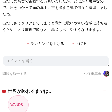
出だしの高音で苦戦する方もいましたが、とにかく裏声なの
で、息をつかって頭の真上に声を出す意識で何度も練習しまし
たね。
出だしさえクリアしてしまうと意外に歌いやすい音域に落ち着
くため、ノリ重視で歌うと、高音も出しやすくなりますよ。
expand_less
expand_more
ランキングを上げる
下げる
問題を報告する
久保田真未
playlist_add
世界が終わるまでは…
WANDS