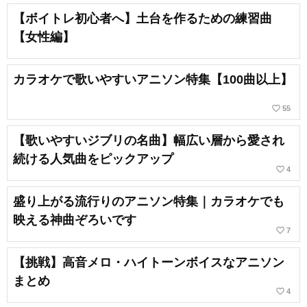
【ボイトレ初心者へ】土台を作るための練習曲
【女性編】
カラオケで歌いやすいアニソン特集【100曲以上】
favorite_border
55
【歌いやすいジブリの名曲】幅広い層から愛され
続ける人気曲をピックアップ
favorite_border
4
盛り上がる流行りのアニソン特集｜カラオケでも
映える神曲ぞろいです
favorite_border
7
【挑戦】高音メロ・ハイトーンボイスなアニソン
まとめ
favorite_border
4