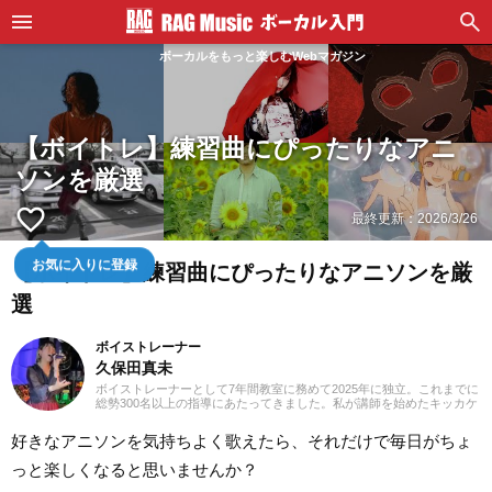
ボーカルをもっと楽しむWebマガジン
【ボイトレ】練習曲にぴったりなアニ
ソンを厳選
favorite_border
最終更新：
2026/3/26
お気に入りに登録
【ボイトレ】練習曲にぴったりなアニソンを厳
選
ボイストレーナー
久保田真未
ボイストレーナーとして7年間教室に務めて2025年に独立。これまでに
総勢300名以上の指導にあたってきました。私が講師を始めたキッカケ
は興味本位でした(笑)。仕事を探していた時に「ボーカルのインストラ
クター」という求人を発見し、「なんだこれは！」と思って勢いで応
好きなアニソンを気持ちよく歌えたら、それだけで毎日がちょ
募したんです。こうして私は知識0の状態で講師になったので、誰より
も研修を受け、自分でもたくさん勉強しました。自分が学んだことを
っと楽しくなると思いませんか？
実際に生徒さんに教えていくと生徒さんの反応がかなり良く、その時
にやりがいを感じます！私は講師として指導する中で、生徒さんと一