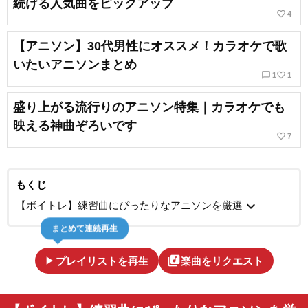
続ける人気曲をピックアップ
favorite_border
4
【アニソン】30代男性にオススメ！カラオケで歌
いたいアニソンまとめ
chat_bubble_outline
favorite_border
1
1
盛り上がる流行りのアニソン特集｜カラオケでも
映える神曲ぞろいです
favorite_border
7
もくじ
expand_more
【ボイトレ】練習曲にぴったりなアニソンを厳選
まとめて連続再生
play_arrow
library_music
プレイリストを再生
楽曲をリクエスト