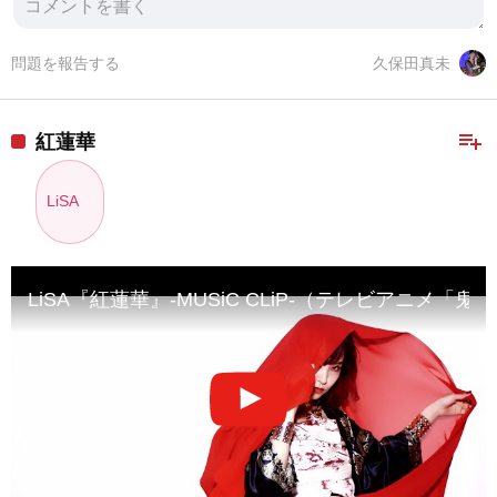
問題を報告する
久保田真未
playlist_add
紅蓮華
LiSA
LiSA『紅蓮華』-MUSiC CLiP-（テレビアニメ