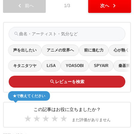
chevron_left
chevron_right
前へ
1/3
次へ
search
声を出したい
アニメの世界へ
前に進む力
心が熱くな
キタニタツヤ
LiSA
YOASOBI
SPYAIR
秦基博
search
レビューを検索
★で教えてください
この記事はお役に立ちましたか？
★
★
★
★
★
まだ評価がありません