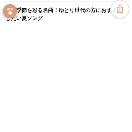
ios_share
熱い季節を彩る名曲！ゆとり世代の方におすすめ
swipe
指先で音楽をブラウズ
したい夏ソング
favorite_border
4
子供におすすめの夏ソング。J-POP・邦楽の人気
ソング【2026】
favorite_border
5
content_copy
【J-POP】令和の夏ソング。暑い夏を彩る新定番
曲まとめ【2026】
play_arrow
chat_bubble_outline
favorite_border
1
24
ウェディングにピッタリ！インスタのリールで使
favorite_border
える曲
favorite_border
4
【夏っぽい曲】夏と言えばこれ！心が躍る夏うた
＆夏を感じる曲
favorite_border
10