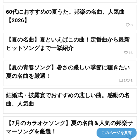
60代におすすめの夏うた。邦楽の名曲、人気曲
【2026】
favorite_border
8
【夏の名曲】夏といえばこの曲！定番曲から最新
ヒットソングまで一挙紹介
favorite_border
16
【夏の青春ソング】暑さの厳しい季節に聴きたい
夏の名曲を厳選！
chat_bubble_outline
favorite_border
1
6
結婚式・披露宴でおすすめの悲しい曲。感動の名
曲、人気曲
【7月のカラオケソング】夏の名曲＆人気の邦楽サ
マーソングを厳選！
このページを共有
favorite_border
2