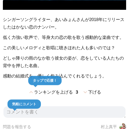
シンガーソングライター、あいみょんさんが2018年にリリース
したはかない恋のナンバー。
低く力強い歌声で、等身大の恋の歌を歌う感動的な楽曲です。
この美しいメロディと歌唱に聴きほれた人も多いのでは？
どしゃ降りの雨のなか歌う彼女の姿が、恋をしている人たちの
背中を押した名曲。
感動の結婚式を、優しく包み込んでくれるでしょう。
タップで応援！
expand_less
expand_more
ランキングを上げる
3
下げる
気軽にコメント
問題を報告する
村上真平