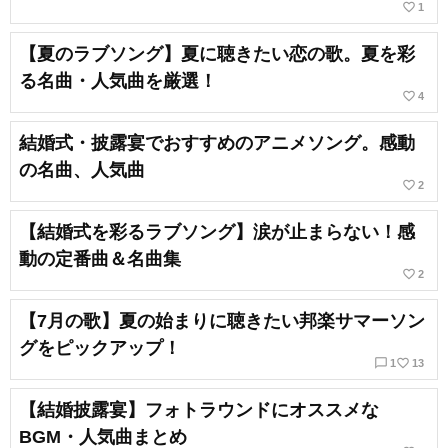
favorite_border
1
【夏のラブソング】夏に聴きたい恋の歌。夏を彩
る名曲・人気曲を厳選！
favorite_border
4
結婚式・披露宴でおすすめのアニメソング。感動
の名曲、人気曲
favorite_border
2
【結婚式を彩るラブソング】涙が止まらない！感
動の定番曲＆名曲集
favorite_border
2
【7月の歌】夏の始まりに聴きたい邦楽サマーソン
グをピックアップ！
chat_bubble_outline
favorite_border
1
13
【結婚披露宴】フォトラウンドにオススメな
BGM・人気曲まとめ