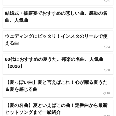
favorite_border
1
結婚式・披露宴でおすすめの悲しい曲。感動の名
曲、人気曲
ウェディングにピッタリ！インスタのリールで使
える曲
favorite_border
4
60代におすすめの夏うた。邦楽の名曲、人気曲
【2026】
favorite_border
8
【夏っぽい曲】夏と言えばこれ！心が躍る夏うた
＆夏を感じる曲
favorite_border
10
【夏の名曲】夏といえばこの曲！定番曲から最新
ヒットソングまで一挙紹介