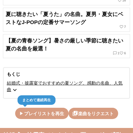
favorite_border
16
夏に聴きたい「夏うた」の名曲。夏男・夏女にベ
ストなJ-POPの定番サマーソング
favorite_border
7
【夏の青春ソング】暑さの厳しい季節に聴きたい
夏の名曲を厳選！
chat_bubble_outline
favorite_border
1
6
もくじ
結婚式・披露宴でおすすめの夏ソング。感動の名曲、人気
expand_more
曲
まとめて連続再生
play_arrow
library_music
プレイリストを再生
楽曲をリクエスト