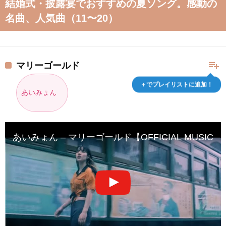
結婚式・披露宴でおすすめの夏ソング。感動の
名曲、人気曲（11〜20）
playlist_add
マリーゴールド
＋でプレイリストに追加！
あいみょん
あいみょん – マリーゴールド【OFFICIAL MUSIC V