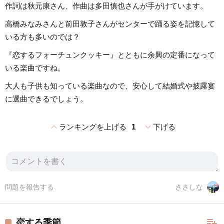
作詞は秋元康さん、作曲は多田慎也さんが手がけています。
高橋みなみさんと前田敦子さんがセンターで踊る姿を記憶して
いる方も多いのでは？
『恋するフォーチュンクッキー』とともに余興の定番になって
いる楽曲ですね。
大人も子供も知っている楽曲なので、安心して結婚式や披露宴
に選曲できるでしょう。
expand_less
expand_more
ランキングを上げる
1
下げる
問題を報告する
ささしな
playlist_add
恋する季節