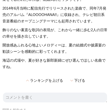
2014年6月当時に配信先行でリリースされた楽曲で、同年7月発
売のアルバム『ALOOOOHANA!!』に収録され、テレビ朝日系
音楽番組のオープニングテーマにも起用されています。
飾りのない素直な歌詞の表現が、これから一緒に歩む2人の日常
の幸せを描き出しています。
開放感あふれる心地よいメロディーは、夏の結婚式や披露宴の
歓談シーンを感動的に彩ってくれます。
海辺の式場や、夏が好きな新郎新婦にぜひ選んでほしい名曲で
すね。
expand_less
expand_more
ランキングを上げる
下げる