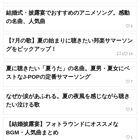
結婚式・披露宴でおすすめのアニメソング。感動
の名曲、人気曲
favorite_border
2
【7月の歌】夏の始まりに聴きたい邦楽サマーソン
グをピックアップ！
chat_bubble_outline
favorite_border
1
13
夏に聴きたい「夏うた」の名曲。夏男・夏女にベ
ストなJ-POPの定番サマーソング
favorite_border
7
なぜか涙があふれる。夏の夜風を感じながら聴き
たい泣ける歌
favorite_border
3
【結婚披露宴】フォトラウンドにオススメな
BGM・人気曲まとめ
favorite_border
1