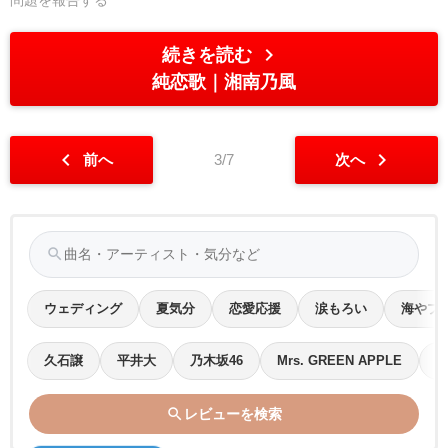
問題を報告する
chevron_right
続きを読む
純恋歌
湘南乃風
chevron_left
chevron_right
前へ
3/7
次へ
search
ウェディング
夏気分
恋愛応援
涙もろい
海やプ
久石譲
平井大
乃木坂46
Mrs. GREEN APPLE
Y
search
レビューを検索