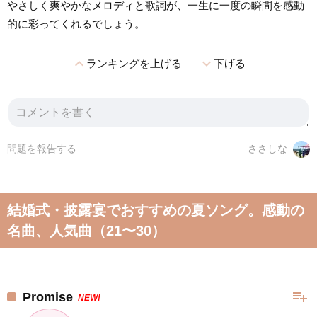
やさしく爽やかなメロディと歌詞が、一生に一度の瞬間を感動
的に彩ってくれるでしょう。
expand_less
expand_more
ランキングを上げる
下げる
問題を報告する
ささしな
結婚式・披露宴でおすすめの夏ソング。感動の
名曲、人気曲（21〜30）
playlist_add
Promise
NEW!