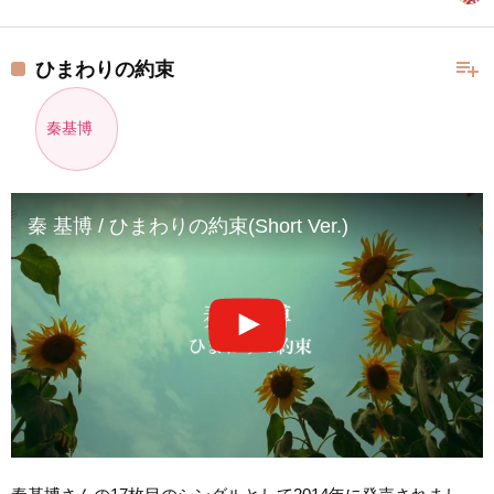
playlist_add
ひまわりの約束
秦基博
秦 基博 / ひまわりの約束(Short Ver.)