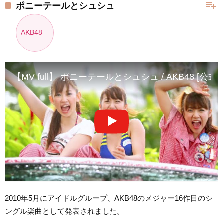
playlist_add
ポニーテールとシュシュ
AKB48
【MV full】 ポニーテールとシュシュ / AKB48 [公式]
2010年5月にアイドルグループ、AKB48のメジャー16作目のシ
ングル楽曲として発表されました。