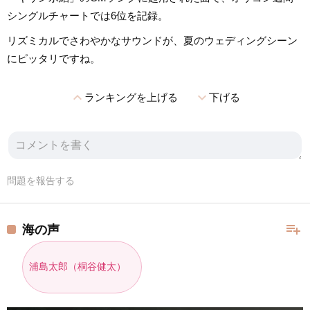
シングルチャートでは6位を記録。
リズミカルでさわやかなサウンドが、夏のウェディングシーン
にピッタリですね。
expand_less
expand_more
ランキングを上げる
下げる
問題を報告する
playlist_add
海の声
浦島太郎（桐谷健太）