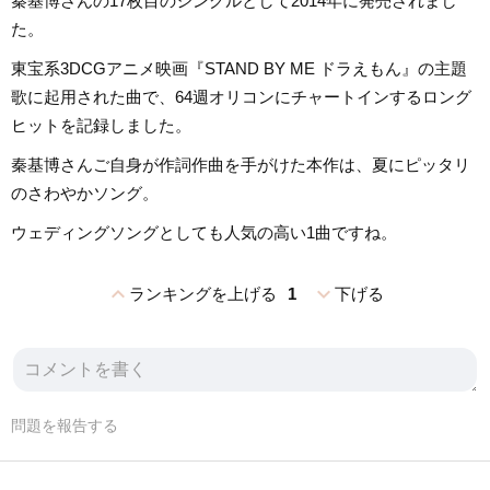
秦基博さんの17枚目のシングルとして2014年に発売されまし
た。
東宝系3DCGアニメ映画『STAND BY ME ドラえもん』の主題
歌に起用された曲で、64週オリコンにチャートインするロング
ヒットを記録しました。
秦基博さんご自身が作詞作曲を手がけた本作は、夏にピッタリ
のさわやかソング。
ウェディングソングとしても人気の高い1曲ですね。
expand_less
expand_more
ランキングを上げる
1
下げる
問題を報告する