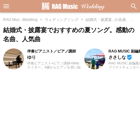
RAG Mus...Wedding
ウェディングソング
結婚式・披露宴...の名曲、人
気曲
結婚式・披露宴でおすすめの夏ソング。感動の
名曲、人気曲
伴奏ピアニスト／ピアノ講師
RAG MUSIC 副
ゆり
ささしな
beenhere
伴奏ピアニスト×ピアノ講師×Web
RAG MUSIC 副編
ライター。4歳からピアノを習い始
ファクトチェッカー
め、ピアノ教室の先生に憧れて音
を子育て中のママ、
楽の道を志す。高校・大学と音楽
します。学生時代は
の専門課程に進み、器楽や歌の伴
専門学校で音響・照
奏のおもしろさに目覚める。現
など幅広く学び、総
在、ピアノを教える傍ら、地元愛
出からクリエイティ
知を中心にフルート・声楽・合唱
基礎まで身につけま
等の伴奏者として活動している。
は現職である音楽制
レッスンを通して生徒たちから流
し、現在に至るまで
行の曲を教わることも多く、邦
畑にて経験を積み、
楽・洋楽・CM曲など、ジャンルを
様な業務に取り組ん
問わずなんでもピアノで弾いてみ
在は自分なりに子育
るのが趣味。2021年より、Webラ
んだこと、日々子供
イターとしての活動もスタート。
で感じたことや知っ
音楽をはじめさまざまなジャンル
しながら、子供向け
の執筆にあたっている。
に担当しています。
さんのお役に立てれ