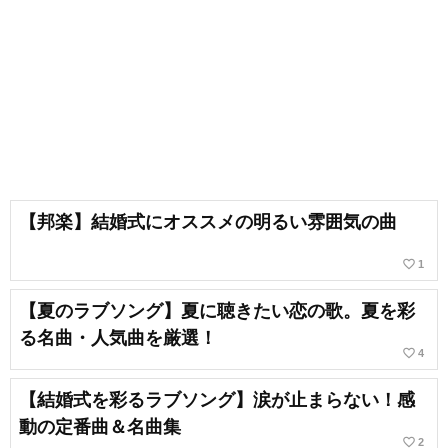
【邦楽】結婚式にオススメの明るい雰囲気の曲
favorite_border
1
【夏のラブソング】夏に聴きたい恋の歌。夏を彩
る名曲・人気曲を厳選！
favorite_border
4
【結婚式を彩るラブソング】涙が止まらない！感
動の定番曲＆名曲集
favorite_border
2