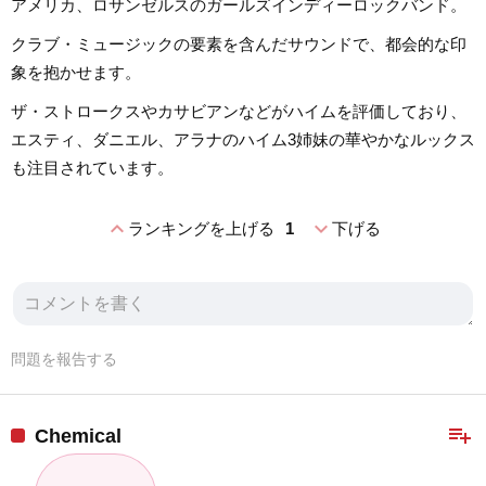
アメリカ、ロサンゼルスのガールズインディーロックバンド。
クラブ・ミュージックの要素を含んだサウンドで、都会的な印
象を抱かせます。
ザ・ストロークスやカサビアンなどがハイムを評価しており、
エスティ、ダニエル、アラナのハイム3姉妹の華やかなルックス
も注目されています。
expand_less
expand_more
ランキングを上げる
1
下げる
問題を報告する
playlist_add
Chemical