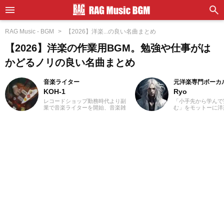
RAG Music - BGM
【2026】洋楽...の良い名曲まとめ
【2026】洋楽の作業用BGM。勉強や仕事がは
かどるノリの良い名曲まとめ
音楽ライター
元洋楽専門ボーカ
KOH-1
Ryo
レコードショップ勤務時代より副
「小手先から学んで
業で音楽ライターを開始、音楽雑
む」をモットーに洋
誌やディスクガイド本、ムック本
カル講師を経験。1
にwebメディアなどへの寄稿を18
楽＝英語」という概
年以上担当。ライターとしては洋
じ、世界中の楽曲を
楽が主戦場ですが、音楽リスナー
た。現在では80ヵ
としては35年以上「好きなものが
聴き漁り、個人で楽
好き」をモットーに好奇心を忘れ
グを運営。普段はヌ
ないことを常に心がけています。
コ、ボレロ、カンツ
バンド活動歴あり、作詞作曲を担
などのジャンルをよ
当するベーシストという立ち位置
あなたが求める1曲
でした。演奏経験のある楽器はベ
記事を更新してまい
ース、ギター、ピアノ。40代半ば
から英語の勉強を開始、現在も継
続中です。