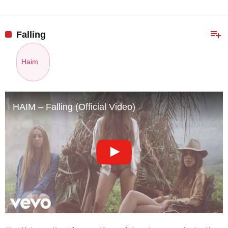
playlist_add
Falling
Haim
HAIM – Falling (Official Video)