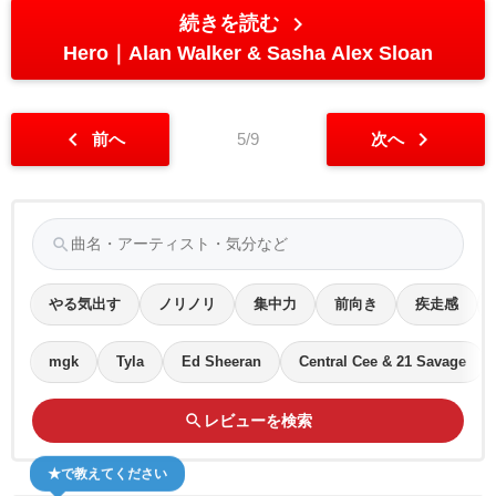
chevron_right
続きを読む
Hero
Alan Walker & Sasha Alex Sloan
chevron_left
chevron_right
前へ
5/9
次へ
search
やる気出す
ノリノリ
集中力
前向き
疾走感
mgk
Tyla
Ed Sheeran
Central Cee & 21 Savage
search
レビューを検索
★で教えてください