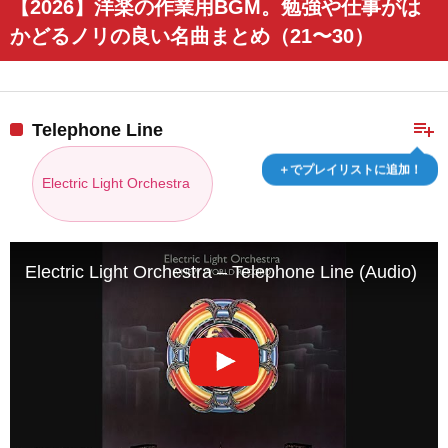
【2026】洋楽の作業用BGM。勉強や仕事がは
かどるノリの良い名曲まとめ（21〜30）
playlist_add
Telephone Line
＋でプレイリストに追加！
Electric Light Orchestra
Electric Light Orchestra – Telephone Line (Audio)