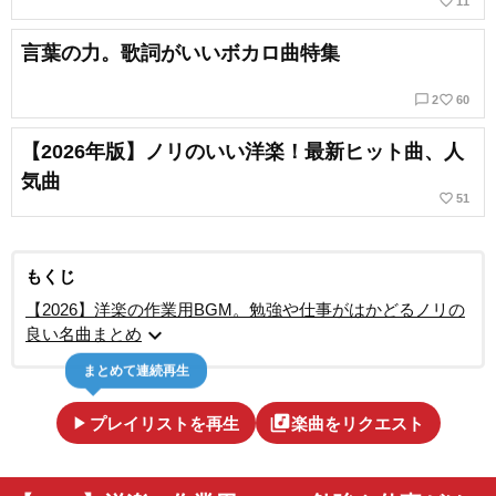
favorite_border
11
言葉の力。歌詞がいいボカロ曲特集
chat_bubble_outline
favorite_border
2
60
【2026年版】ノリのいい洋楽！最新ヒット曲、人
気曲
favorite_border
51
もくじ
【2026】洋楽の作業用BGM。勉強や仕事がはかどるノリの
expand_more
良い名曲まとめ
まとめて連続再生
play_arrow
library_music
プレイリストを再生
楽曲をリクエスト