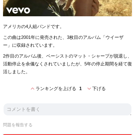
アメリカの4人組バンドです。
この曲は2001年に発売された、3枚目のアルバム「ウイーザ
ー」に収録されています。
2作目のアルバム後、ベーシストのマット・シャープが脱退し、
活動停止を余儀なくされていましたが、5年の停止期間を経て復
活しました。
expand_less
expand_more
ランキングを上げる
1
下げる
問題を報告する