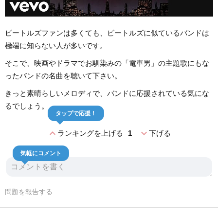
ビートルズファンは多くても、ビートルズに似ているバンドは
極端に知らない人が多いです。
そこで、映画やドラマでお馴染みの「電車男」の主題歌にもな
ったバンドの名曲を聴いて下さい。
きっと素晴らしいメロディで、バンドに応援されている気にな
るでしょう。
タップで応援！
expand_less
expand_more
ランキングを上げる
1
下げる
気軽にコメント
問題を報告する