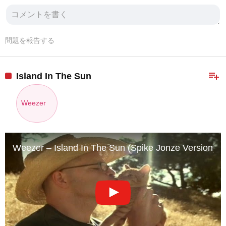
問題を報告する
playlist_add
Island In The Sun
Weezer
Weezer – Island In The Sun (Spike Jonze Version)