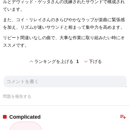
ルとデヴィッド・ゲッタさんの洗練されたサウンドで構成され
ています。
また、コイ・リレイさんのきらびやかなラップが楽曲に緊張感
を加え、リズムが速いサウンドと相まって集中力を高めます。
リピート間違いなしの曲で、大事な作業に取り組みたい時にオ
ススメです。
expand_less
expand_more
ランキングを上げる
1
下げる
問題を報告する
playlist_add
Complicated