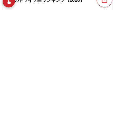
洋楽のドライブ曲ランキング【2026】
swipe
指先で音楽をブラウズ
favorite_border
6
おすすめのBGM。リモートワークや作業用に聴き
たい曲まとめ
favorite_border
11
content_copy
【作業用】テンションが上がるBGM。作業が捗る
楽曲まとめ
play_arrow
favorite_border
7
【2026年版】ノリのいい洋楽！最新ヒット曲、人
favorite_border
気曲
favorite_border
51
【2026年版】元気が出る洋楽～最新の人気曲・オ
ススメ曲
favorite_border
24
【2026】のれる洋楽。おもわず踊りたくなる聴く