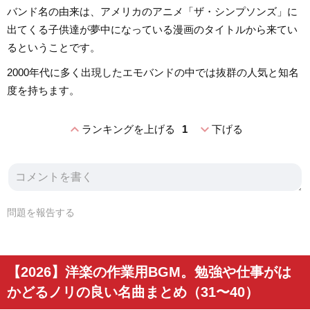
バンド名の由来は、アメリカのアニメ「ザ・シンプソンズ」に
出てくる子供達が夢中になっている漫画のタイトルから来てい
るということです。
2000年代に多く出現したエモバンドの中では抜群の人気と知名
度を持ちます。
expand_less
expand_more
ランキングを上げる
1
下げる
問題を報告する
【2026】洋楽の作業用BGM。勉強や仕事がは
かどるノリの良い名曲まとめ（31〜40）