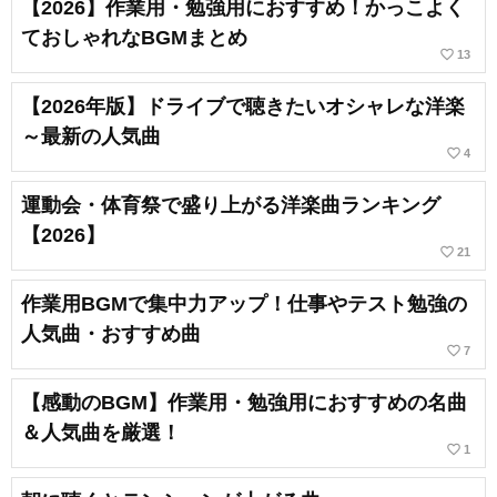
【2026】作業用・勉強用におすすめ！かっこよく
ておしゃれなBGMまとめ
favorite_border
13
【2026年版】ドライブで聴きたいオシャレな洋楽
～最新の人気曲
favorite_border
4
運動会・体育祭で盛り上がる洋楽曲ランキング
【2026】
favorite_border
21
作業用BGMで集中力アップ！仕事やテスト勉強の
人気曲・おすすめ曲
favorite_border
7
【感動のBGM】作業用・勉強用におすすめの名曲
＆人気曲を厳選！
favorite_border
1