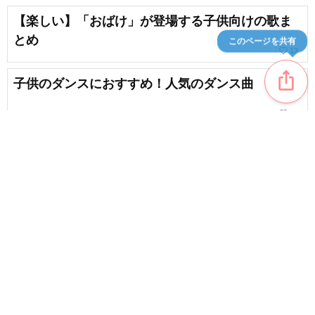
【楽しい】「おばけ」が登場する子供向けの歌ま
とめ
このページを共有
favorite_border
13
ios_share
子供のダンスにおすすめ！人気のダンス曲
favorite_border
39
幼児向けの人気曲ランキング
favorite_border
20
content_copy
【お風呂の歌】お風呂が大好きになる子供の歌
favorite_border
favorite_border
9
【保育】2歳児さんが歌って楽しい！オススメの歌
特集
favorite_border
14