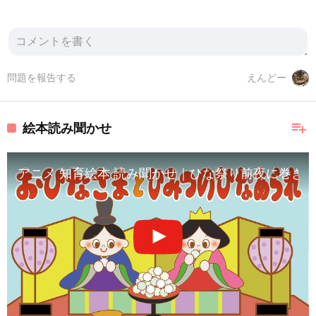
問題を報告する
えんどー
playlist_add
絵本読み聞かせ
アニメ 知育絵本 読み聞かせ｜ひな祭り前夜に巻