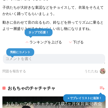
子供たちが大好きな童謡などをチョイスして、衣装をそろえて
かわいく踊ってもらいましょう。
動きに合わせて音の出るもの、鈴などを持ってリズムに乗ると
より一層盛り上がるかわいらしい出し物になりますね。
タップで応援！
expand_less
expand_more
ランキングを上げる
下げる
気軽にコメント
問題を報告する
うたたね
playlist_add
おもちゃのチャチャチャ
＋でプレイリストに追加！
おもちゃのチャチャチャ／1歳7ヶ月保育園発表会