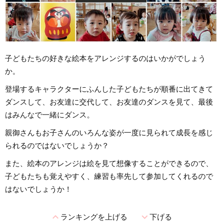
子どもたちの好きな絵本をアレンジするのはいかがでしょう
か。
登場するキャラクターにふんした子どもたちが順番に出てきて
ダンスして、お友達に交代して、お友達のダンスを見て、最後
はみんなで一緒にダンス。
親御さんもお子さんのいろんな姿が一度に見られて成長を感じ
られるのではないでしょうか？
また、絵本のアレンジは絵を見て想像することができるので、
子どもたちも覚えやすく、練習も率先して参加してくれるので
はないでしょうか！
expand_less
expand_more
ランキングを上げる
下げる