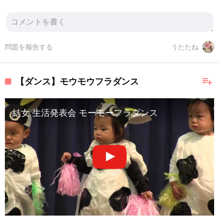
問題を報告する
うたたね
playlist_add
【ダンス】モウモウフラダンス
結女 生活発表会 モーモーフラダンス