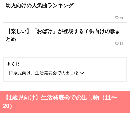
幼児向けの人気曲ランキング
favorite_border
20
【楽しい】「おばけ」が登場する子供向けの歌ま
とめ
favorite_border
13
もくじ
expand_more
【1歳児向け】生活発表会での出し物
【1歳児向け】生活発表会での出し物（11〜
20）