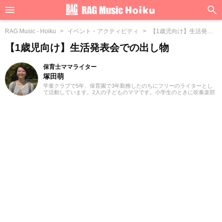
RAG Music - Hoiku
イベント・アクティビティ
【1歳児向け】生活発表
会での出し物
【1歳児向け】生活発表会での出し物
保育士ママライター
塚田萌
学童クラブで5年、保育園で3年勤務したのちにフリーのライターとし
て活動しています。2人の子どものママです。小学生のときに吹奏楽部
でフルートを担当したのをきっかけに、大学ではジャズサークルに所
属。ウクレレ、ピアノの演奏も保育に活かしてきました。遊んだり笑
ったり、悲しくなったり悔しく感じたり。子どもたちにはさまざまな
経験を積んで成長してほしいと考えています。