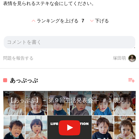
表情を見られるステキな会にしてください。
expand_less
expand_more
ランキングを上げる
7
下げる
問題を報告する
塚田萌
playlist_add
あっぷっぷ
【あっぷぷ】－ 第９回生活発表会 － ＃１歳児