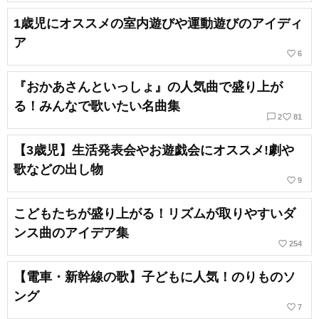
1歳児にオススメの室内遊びや運動遊びのアイディ
ア
favorite_border
6
『おかあさんといっしょ』の人気曲で盛り上が
る！みんなで歌いたい名曲集
chat_bubble_outline
favorite_border
2
81
【3歳児】生活発表会やお遊戯会にオススメ!劇や
歌などの出し物
favorite_border
9
こどもたちが盛り上がる！リズムが取りやすいダ
ンス曲のアイデア集
favorite_border
254
【電車・新幹線の歌】子どもに人気！のりものソ
ング
favorite_border
7