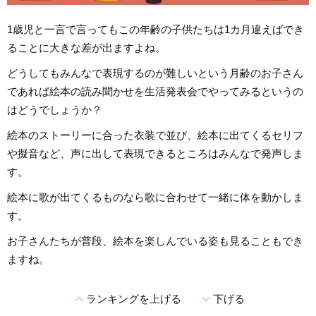
1歳児と一言で言ってもこの年齢の子供たちは1カ月違えばでき
ることに大きな差が出ますよね。
どうしてもみんなで表現するのが難しいという月齢のお子さん
であれば絵本の読み聞かせを生活発表会でやってみるというの
はどうでしょうか？
絵本のストーリーに合った衣装で並び、絵本に出てくるセリフ
や擬音など、声に出して表現できるところはみんなで発声しま
す。
絵本に歌が出てくるものなら歌に合わせて一緒に体を動かしま
す。
お子さんたちが普段、絵本を楽しんでいる姿も見ることもでき
ますね。
expand_less
expand_more
ランキングを上げる
下げる