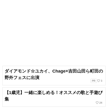
ダイアモンド☆ユカイ、Chage×吉田山田ら町田の
野外フェスに出演
favorite_border
PR
3
【1歳児】一緒に楽しめる！オススメの歌と手遊び
集
favorite_border
24