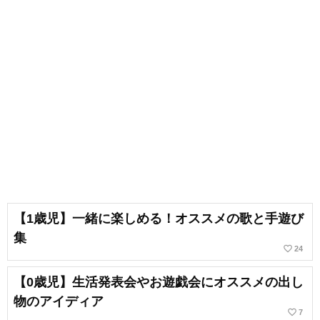
【1歳児】一緒に楽しめる！オススメの歌と手遊び
集
favorite_border
24
【0歳児】生活発表会やお遊戯会にオススメの出し
物のアイディア
favorite_border
7