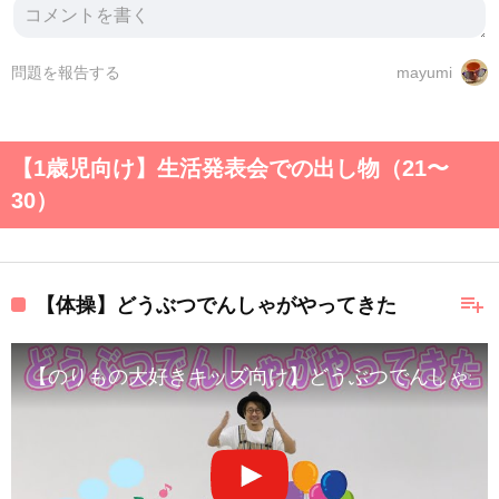
問題を報告する
mayumi
【1歳児向け】生活発表会での出し物（21〜
30）
playlist_add
【体操】どうぶつでんしゃがやってきた
【のりもの大好きキッズ向け】どうぶつでんしゃが