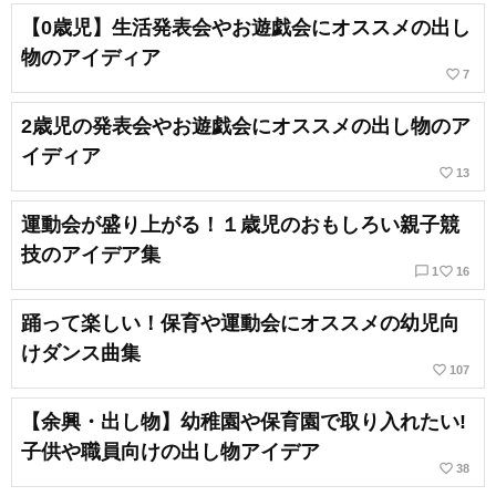
【0歳児】生活発表会やお遊戯会にオススメの出し
物のアイディア
favorite_border
7
2歳児の発表会やお遊戯会にオススメの出し物のア
イディア
favorite_border
13
運動会が盛り上がる！１歳児のおもしろい親子競
技のアイデア集
chat_bubble_outline
favorite_border
1
16
踊って楽しい！保育や運動会にオススメの幼児向
けダンス曲集
favorite_border
107
【余興・出し物】幼稚園や保育園で取り入れたい!
子供や職員向けの出し物アイデア
favorite_border
38