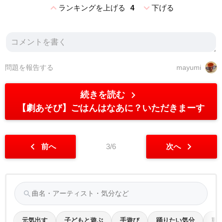
expand_less
expand_more
ランキングを上げる
4
下げる
問題を報告する
mayumi
chevron_right
続きを読む
【劇あそび】ごはんはなあに？いただきまーす
chevron_left
chevron_right
前へ
3/6
次へ
search
元気出す
子どもと遊ぶ
手遊び
踊りたい気分
動