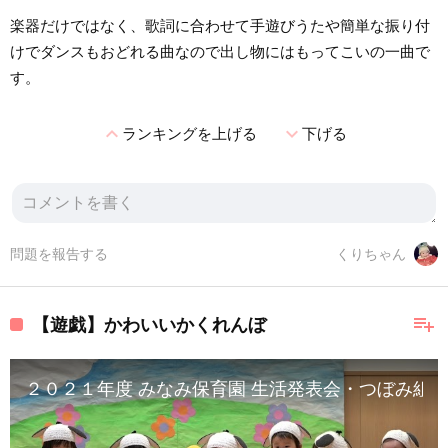
楽器だけではなく、歌詞に合わせて手遊びうたや簡単な振り付
けでダンスもおどれる曲なので出し物にはもってこいの一曲で
す。
expand_less
expand_more
ランキングを上げる
下げる
問題を報告する
くりちゃん
playlist_add
【遊戯】かわいいかくれんぼ
２０２１年度 みなみ保育園 生活発表会・つぼみ組