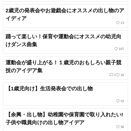
2歳児の発表会やお遊戯会にオススメの出し物のア
イディア
favorite_border
13
踊って楽しい！保育や運動会にオススメの幼児向
けダンス曲集
favorite_border
107
運動会が盛り上がる！１歳児のおもしろい親子競
技のアイデア集
chat_bubble_outline
favorite_border
1
16
【1歳児向け】生活発表会での出し物
favorite_border
10
【余興・出し物】幼稚園や保育園で取り入れたい!
子供や職員向けの出し物アイデア
favorite_border
38