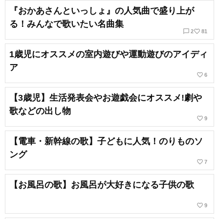
『おかあさんといっしょ』の人気曲で盛り上が
る！みんなで歌いたい名曲集
chat_bubble_outline
favorite_border
2
81
1歳児にオススメの室内遊びや運動遊びのアイディ
ア
favorite_border
6
【3歳児】生活発表会やお遊戯会にオススメ!劇や
歌などの出し物
favorite_border
9
【電車・新幹線の歌】子どもに人気！のりものソ
ング
favorite_border
7
【お風呂の歌】お風呂が大好きになる子供の歌
favorite_border
9