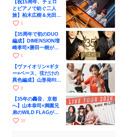
【祝15周年、チェロ
とピアノで紡ぐ二人
旅】柏木広樹＆光田健
一が11月12日に京都
favorite_border
5
RAGへ
【35周年で初のDUO
編成】DIMENSION増
崎孝司×勝田一樹が10
月11日に京都RAGへ
favorite_border
5
【ヴァイオリン×ギタ
ー×ベース、弦だけの
異色編成】山形発RIM
が初全国ツアーで8月
favorite_border
8
17日にRAGへ
【35年の轟音、京都
へ】山本恭司×満園兄
弟のWILD FLAGが8
月6日にRAGでライブ
favorite_border
10