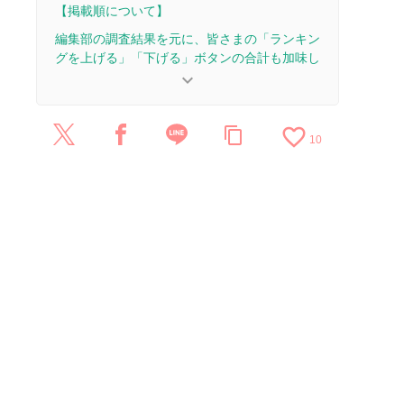
【掲載順について】
編集部の調査結果を元に、皆さまの「ランキン
グを上げる」「下げる」ボタンの合計も加味し
て決まります。
keyboard_arrow_down
【更新履歴】
favorite_border
content_copy
2025/2/11：15本のレビューを追加・更新して、記
10
事全体をアップデートしました。
）
2025/2/7：記事全体をアップデートしました。
2023/9/5：3本のレビューを追加・更新。
2023/1/4：記事全体をアップデートしました。
2022/3/30：5本のレビューを追加・更新。
2022/3/28：5本のレビューを追加・更新。
2022/3/26：8本のレビューを追加・更新。
2022/3/1：記事を公開しました。