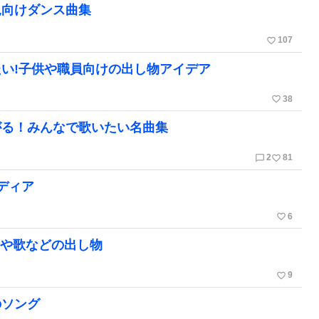
児向けダンス曲集
favorite_border
107
い!子供や職員向けの出し物アイデア
favorite_border
38
がる！みんなで歌いたい名曲集
chat_bubble_outline
favorite_border
2
81
ディア
favorite_border
6
劇や歌などの出し物
favorite_border
9
のソング