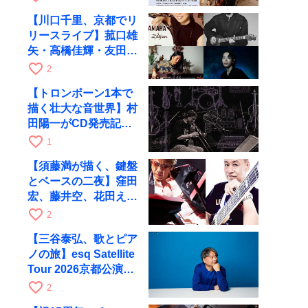
で公演
【川口千里、京都でリ
リースライブ】菰口雄
矢・高橋佳輝・友田ジ
ュンと9月28日にRAG
favorite_border
2
へ
【トロンボーン1本で
描く壮大な音世界】村
田陽一がCD発売記念
ツアーで9月4日に京
favorite_border
1
都へ
【須藤満が描く、鍵盤
とベースの二夜】窪田
宏、藤井空、花田えみ
と京都RAGで共演
favorite_border
2
【三谷泰弘、歌とピア
ノの旅】esq Satellite
Tour 2026京都公演を
10月に開催
favorite_border
2