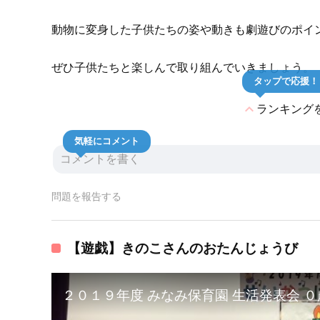
動物に変身した子供たちの姿や動きも劇遊びのポイ
ぜひ子供たちと楽しんで取り組んでいきましょう。
タップで応援！
expand_less
ランキング
気軽にコメント
問題を報告する
【遊戯】きのこさんのおたんじょうび
２０１９年度 みなみ保育園 生活発表会 