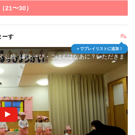
21〜30）
playlist_add
まーす
＋でプレイリストに追加！
 つくし組（劇あそび・ごはんはなあに？いただきます