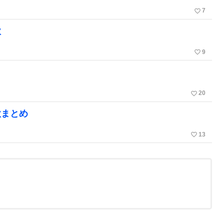
favorite_border
7
歌
favorite_border
9
favorite_border
20
歌まとめ
favorite_border
13