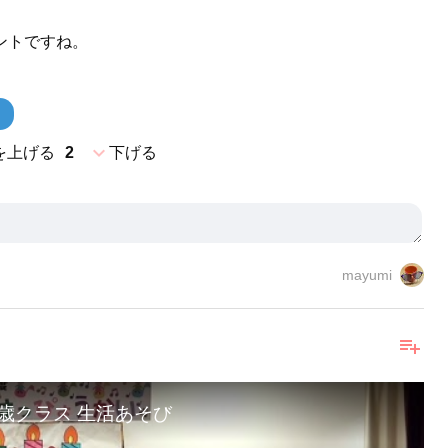
ントですね。
expand_more
を上げる
2
下げる
mayumi
playlist_add
０歳クラス 生活あそび