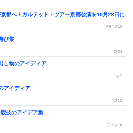
京都へ！カルテット・ツアー京都公演を10月28日に
favorite_border
PR
15
遊び集
favorite_border
24
出し物のアイディア
favorite_border
7
のアイディア
favorite_border
13
子競技のアイデア集
chat_bubble_outline
favorite_border
1
16