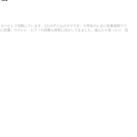
イターとして活動しています。2人の子どものママです。小学生のときに吹奏楽部でフ
ルに所属。ウクレレ、ピアノの演奏も保育に活かしてきました。遊んだり笑ったり、悲
経験を積んで成長してほしいと考えています。