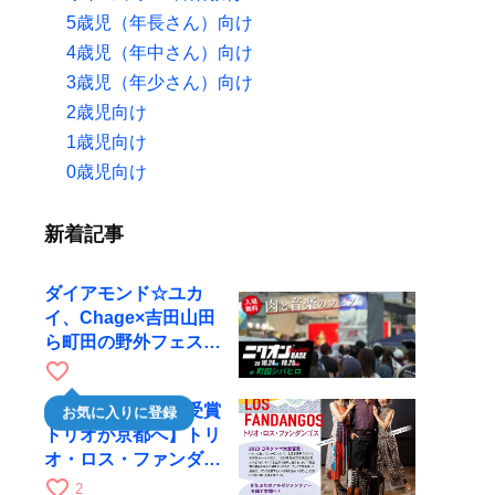
5歳児（年長さん）向け
4歳児（年中さん）向け
3歳児（年少さん）向け
2歳児向け
1歳児向け
0歳児向け
新着記事
ダイアモンド☆ユカ
イ、Chage×吉田山田
ら町田の野外フェスに
出演
favorite_border
【日本タンゴ大賞受賞
お気に入りに登録
トリオが京都へ】トリ
オ・ロス・ファンダン
ゴスが10月9日にRAG
favorite_border
2