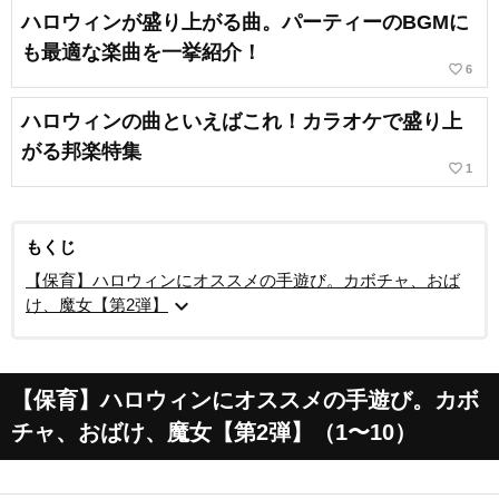
ハロウィンが盛り上がる曲。パーティーのBGMに
も最適な楽曲を一挙紹介！
favorite_border
6
ハロウィンの曲といえばこれ！カラオケで盛り上
がる邦楽特集
favorite_border
1
もくじ
【保育】ハロウィンにオススメの手遊び。カボチャ、おば
expand_more
け、魔女【第2弾】
【保育】ハロウィンにオススメの手遊び。カボ
チャ、おばけ、魔女【第2弾】（1〜10）