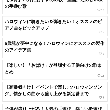
の手遊び歌
favorite_border
13
ハロウィンに聴きたい＆弾きたい！オススメのピ
アノ曲をピックアップ
favorite_border
6
5歳児が夢中になる！ハロウィンにオススメの製作
のアイデア集
favorite_border
2
【楽しい】「おばけ」が登場する子供向けの歌ま
とめ
favorite_border
13
【高齢者向け】イベントで楽しむハロウィンソン
グ。懐かしの曲から盛り上がる新定番まで
favorite_border
1
子供が盛り上がる！人気の手遊び、楽しい歌遊び