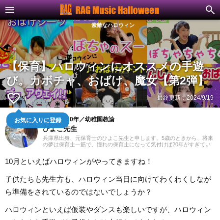
素敵なハロウィン
【保育】ハロウィンにオススメの手遊
び。カボチャ、おばけ、魔女【第2弾】
favorite_border
最終更新：
2024/9/19
3
保育士歴20年／幼稚園教諭
お気に入りに登録
ひよこ先生
兵庫県出身、元保育士のひよこ先生と申します。5歳のときから、将来
の夢は保育士一筋で、憧れの保育士になって気付けば20年がすぎてい
ました。子供たちと一緒に歌や遊びを通し、年々体力の限界を感じな
がらも（笑）気持ちは20代のまま働いてきました。これからは現場の
10月といえばハロウィンがやってきますね！
経験をいかしながら、役立つ情報をていねいにお届けしていきたいと
思っています。
子供たちも先生方も、ハロウィン当日に向けてわくわくしなが
ら準備をされているのではないでしょうか？
ハロウィンといえば仮装やダンスも楽しいですが、ハロウィン