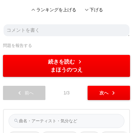
expand_less
expand_more
ランキングを上げる
下げる
問題を報告する
chevron_right
続きを読む
まほうのつえ
chevron_left
chevron_right
前へ
1/3
次へ
search