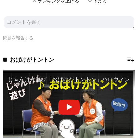
expand_less
expand_more
ランキングを上げる
下げる
問題を報告する
playlist_add
おばけがトントン
じゃんけん遊び「おばけがトントン」ハロウィン 歌