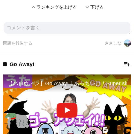
expand_less
expand_more
ランキングを上げる
下げる
問題を報告する
ささしな
playlist_add
Go Away!
【ハロウィン】Go Away!｜あっちいけ！Super si