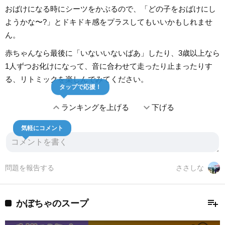
おばけになる時にシーツをかぶるので、「どの子をおばけにし
ようかな〜?」とドキドキ感をプラスしてもいいかもしれませ
ん。
赤ちゃんなら最後に「いないいないばあ」したり、3歳以上なら
1人ずつお化けになって、音に合わせて走ったり止まったりす
る、リトミックを楽しんでみてください。
タップで応援！
expand_less
expand_more
ランキングを上げる
下げる
気軽にコメント
問題を報告する
ささしな
playlist_add
かぼちゃのスープ