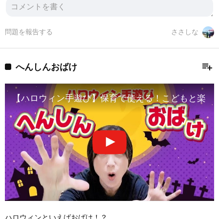
問題を報告する
ささしな
playlist_add
へんしんおばけ
【ハロウィン手遊び】保育で使える！こどもと楽し
ハロウィンといえばおばけ！？