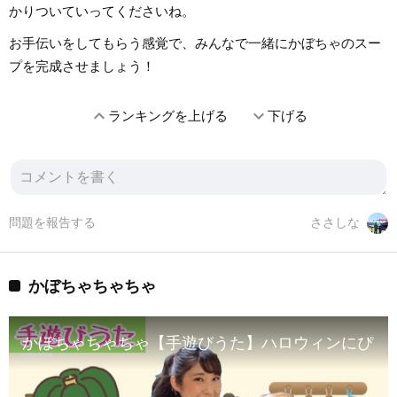
かりついていってくださいね。
お手伝いをしてもらう感覚で、みんなで一緒にかぼちゃのスー
プを完成させましょう！
expand_less
expand_more
ランキングを上げる
下げる
問題を報告する
ささしな
かぼちゃちゃちゃ
かぼちゃちゃちゃ【手遊びうた】ハロウィンにぴっ