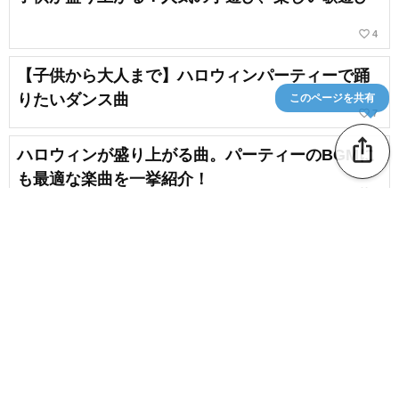
favorite_border
4
【子供から大人まで】ハロウィンパーティーで踊
りたいダンス曲
このページを共有
favorite_border
7
ios_share
ハロウィンが盛り上がる曲。パーティーのBGMに
も最適な楽曲を一挙紹介！
favorite_border
6
ハロウィンの曲といえばこれ！カラオケで盛り上
がる邦楽特集
favorite_border
1
content_copy
令和にリリースされたハロウィンソング｜パーテ
ィーのBGMにも最適！
favorite_border
favorite_border
27
【童謡】クリスマスにぴったりな手遊び歌まとめ