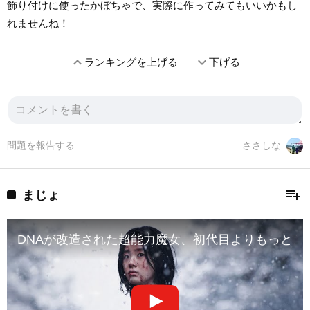
飾り付けに使ったかぼちゃで、実際に作ってみてもいいかもし
れませんね！
expand_less
expand_more
ランキングを上げる
下げる
問題を報告する
ささしな
playlist_add
まじょ
DNAが改造された超能力魔女、初代目よりもっと強い！「