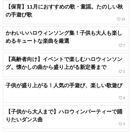
【保育】11月におすすめの歌・童謡。たのしい秋
の手遊び歌
favorite_border
13
かわいいハロウィンソング集！子供も大人も楽し
めるキュートな楽曲を厳選
favorite_border
7
【高齢者向け】イベントで楽しむハロウィンソン
グ。懐かしの曲から盛り上がる新定番まで
favorite_border
1
子供が盛り上がる！人気の手遊び、楽しい歌遊び
favorite_border
4
【子供から大人まで】ハロウィンパーティーで踊
りたいダンス曲
favorite_border
7