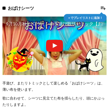
playlist_add
おばけシーツ
＋でプレイリストに追加！
9月10月秋 ハロウィンの手遊び歌リトミック【おばけシー
手遊び、またリトミックとして楽しめる「おばけシーツ」は、
薄い布を使います。
歌に合わせて、シーツに見立てた布を揺らしたり、頭にかぶっ
たりしますよ。