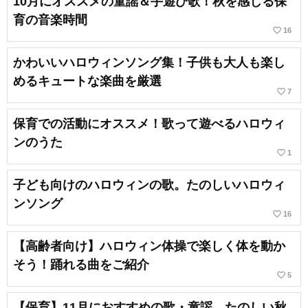
10月にオススメの童謡＆手遊び歌！秋を感じる保
育の音楽時間
favorite_border
16
かわいいハロウィンソング集！子供も大人も楽し
めるキュートな楽曲を厳選
favorite_border
7
保育での活動にオススメ！歌って遊べるハロウィ
ンのうた
favorite_border
1
子ども向けのハロウィンの歌。たのしいハロウィ
ンソング
favorite_border
16
【高齢者向け】ハロウィン体操で楽しく体を動か
そう！踊れる曲をご紹介
favorite_border
5
【保育】11月におすすめの歌・童謡。たのしい秋