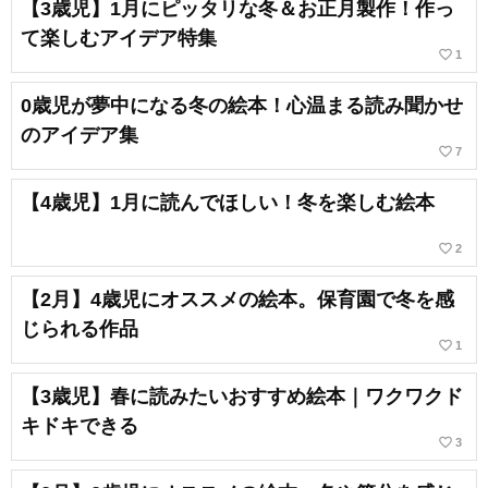
【3歳児】1月にピッタリな冬＆お正月製作！作っ
て楽しむアイデア特集
favorite_border
1
0歳児が夢中になる冬の絵本！心温まる読み聞かせ
のアイデア集
favorite_border
7
【4歳児】1月に読んでほしい！冬を楽しむ絵本
favorite_border
2
【2月】4歳児にオススメの絵本。保育園で冬を感
じられる作品
favorite_border
1
【3歳児】春に読みたいおすすめ絵本｜ワクワクド
キドキできる
favorite_border
3