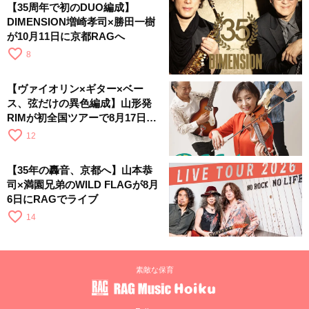
【35周年で初のDUO編成】
DIMENSION増崎孝司×勝田一樹
が10月11日に京都RAGへ
favorite_border
8
【ヴァイオリン×ギター×ベー
ス、弦だけの異色編成】山形発
RIMが初全国ツアーで8月17日に
RAGへ
favorite_border
12
【35年の轟音、京都へ】山本恭
司×満園兄弟のWILD FLAGが8月
6日にRAGでライブ
favorite_border
14
素敵な保育