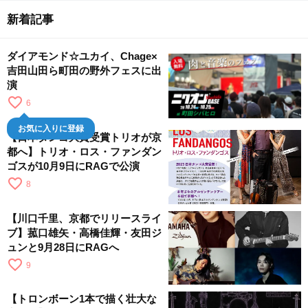
新着記事
ダイアモンド☆ユカイ、Chage×
吉田山田ら町田の野外フェスに出
演
favorite_border
6
お気に入りに登録
【日本タンゴ大賞受賞トリオが京
都へ】トリオ・ロス・ファンダン
ゴスが10月9日にRAGで公演
favorite_border
8
【川口千里、京都でリリースライ
ブ】菰口雄矢・高橋佳輝・友田ジ
ュンと9月28日にRAGへ
favorite_border
9
【トロンボーン1本で描く壮大な