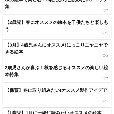
集
favorite_border
7
【2歳児】春にオススメの絵本を子供たちと楽しも
う
favorite_border
1
【3月】4歳児さんにオススメ!にっこりニヤニヤで
きる絵本
favorite_border
2
2歳児さんが喜ぶ！秋を感じるオススメの楽しい絵
本特集
favorite_border
7
【保育】冬に取り組みたい!オススメ製作アイデア
favorite_border
1
【1歳児】1月に一緒に読みたいオススメの絵本