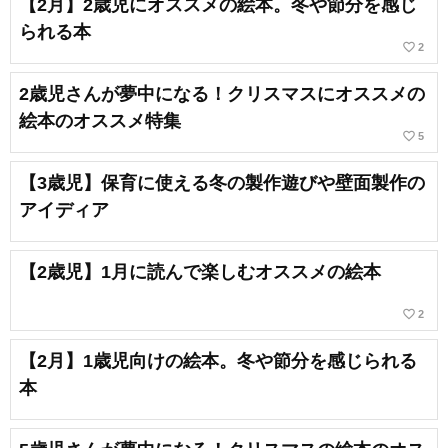
【2月】2歳児にオススメの絵本。冬や節分を感じ
られる本
favorite_border
2
2歳児さんが夢中になる！クリスマスにオススメの
絵本のオススメ特集
favorite_border
5
【3歳児】保育に使える冬の製作遊びや壁面製作の
アイディア
【2歳児】1月に読んで楽しむオススメの絵本
favorite_border
2
【2月】1歳児向けの絵本。冬や節分を感じられる
本