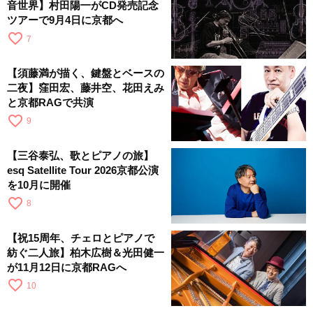
音世界】村田陽一がCD発売記念
ツアーで9月4日に京都へ
favorite_border
7
【須藤満が描く、鍵盤とベースの
二夜】窪田宏、藤井空、花田えみ
と京都RAGで共演
favorite_border
9
【三谷泰弘、歌とピアノの旅】
esq Satellite Tour 2026京都公演
を10月に開催
favorite_border
8
【祝15周年、チェロとピアノで
紡ぐ二人旅】柏木広樹＆光田健一
が11月12日に京都RAGへ
favorite_border
10