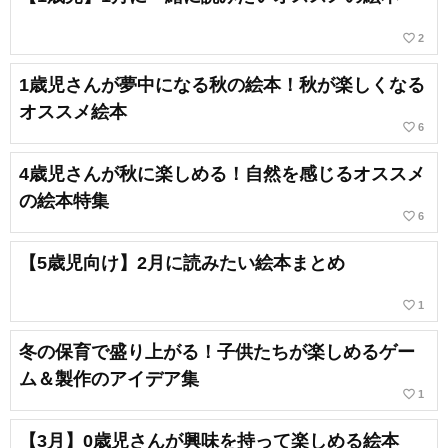
favorite_border
2
1歳児さんが夢中になる秋の絵本！秋が楽しくなる
オススメ絵本
favorite_border
6
4歳児さんが秋に楽しめる！自然を感じるオススメ
の絵本特集
favorite_border
6
【5歳児向け】2月に読みたい絵本まとめ
favorite_border
1
冬の保育で盛り上がる！子供たちが楽しめるゲー
ム＆製作のアイデア集
favorite_border
1
【3月】0歳児さんが興味を持って楽しめる絵本