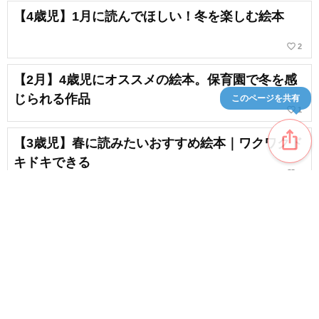
【4歳児】1月に読んでほしい！冬を楽しむ絵本
favorite_border
2
【2月】4歳児にオススメの絵本。保育園で冬を感
じられる作品
このページを共有
favorite_border
1
ios_share
【3歳児】春に読みたいおすすめ絵本｜ワクワクド
キドキできる
favorite_border
3
【2月】2歳児にオススメの絵本。冬や節分を感じ
られる本
favorite_border
2
content_copy
2歳児さんが夢中になる！クリスマスにオススメの
絵本のオススメ特集
favorite_border
favorite_border
5