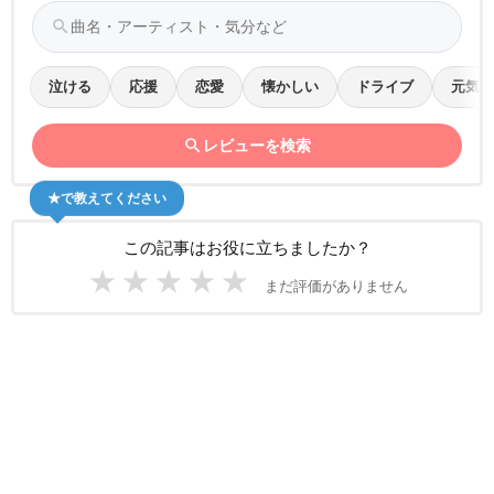
search
泣ける
応援
恋愛
懐かしい
ドライブ
元気
search
レビューを検索
★で教えてください
この記事はお役に立ちましたか？
★
★
★
★
★
まだ評価がありません