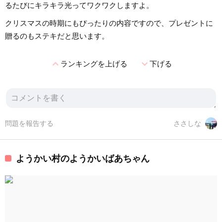
るたびにキラキラ光ってワクワクしますよ。
クリスマスの時期にもぴったりの内容ですので、プレゼントに
贈るのもステキだと思います。
expand_less
expand_more
ランキングを上げる
下げる
問題を報告する
ささしな
ようかい村のようかいばあちゃん