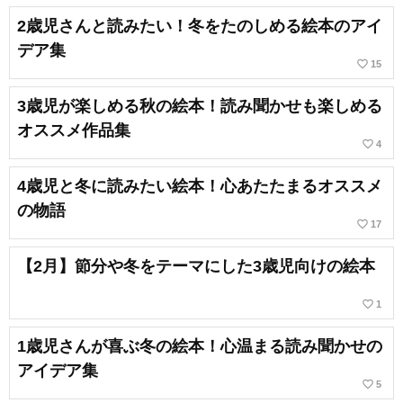
2歳児さんと読みたい！冬をたのしめる絵本のアイ
デア集
favorite_border
15
3歳児が楽しめる秋の絵本！読み聞かせも楽しめる
オススメ作品集
favorite_border
4
4歳児と冬に読みたい絵本！心あたたまるオススメ
の物語
favorite_border
17
【2月】節分や冬をテーマにした3歳児向けの絵本
favorite_border
1
1歳児さんが喜ぶ冬の絵本！心温まる読み聞かせの
アイデア集
favorite_border
5