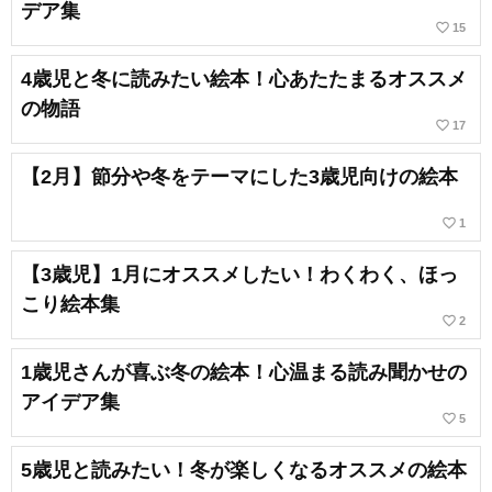
デア集
favorite_border
15
4歳児と冬に読みたい絵本！心あたたまるオススメ
の物語
favorite_border
17
【2月】節分や冬をテーマにした3歳児向けの絵本
favorite_border
1
【3歳児】1月にオススメしたい！わくわく、ほっ
こり絵本集
favorite_border
2
1歳児さんが喜ぶ冬の絵本！心温まる読み聞かせの
アイデア集
favorite_border
5
5歳児と読みたい！冬が楽しくなるオススメの絵本