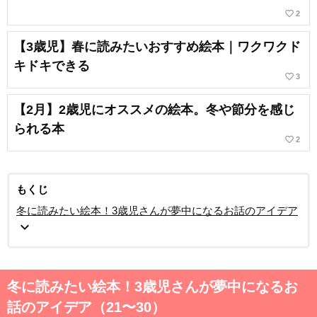
favorite_border
2
【3歳児】春に読みたいおすすめ絵本｜ワクワクド
キドキできる
favorite_border
3
【2月】2歳児にオススメの絵本。冬や節分を感じ
られる本
favorite_border
2
もくじ
冬に読みたい絵本！3歳児さんが夢中になるお話のアイデア
expand_more
冬に読みたい絵本！3歳児さんが夢中になるお
話のアイデア（21〜30）