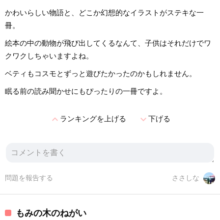
かわいらしい物語と、どこか幻想的なイラストがステキな一
冊。
絵本の中の動物が飛び出してくるなんて、子供はそれだけでワ
クワクしちゃいますよね。
ベティもコスモとずっと遊びたかったのかもしれません。
眠る前の読み聞かせにもぴったりの一冊ですよ。
expand_less
expand_more
ランキングを上げる
下げる
問題を報告する
ささしな
もみの木のねがい