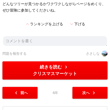
どんなツリーが見つかるかワクワクしながらページをめくり、
ぜひ冒険に参加してくださいね。
expand_less
expand_more
ランキングを上げる
下げる
問題を報告する
ささしな
chevron_right
続きを読む
クリスマスマーケット
chevron_left
chevron_right
前へ
4/8
次へ