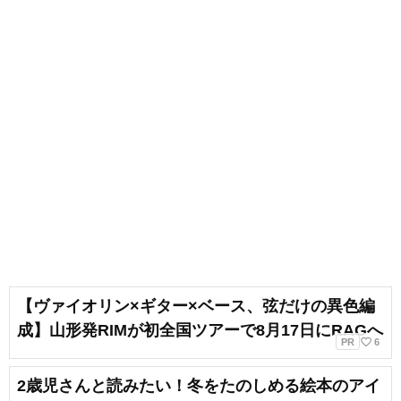
【ヴァイオリン×ギター×ベース、弦だけの異色編
成】山形発RIMが初全国ツアーで8月17日にRAGへ
favorite_border
PR
6
2歳児さんと読みたい！冬をたのしめる絵本のアイ