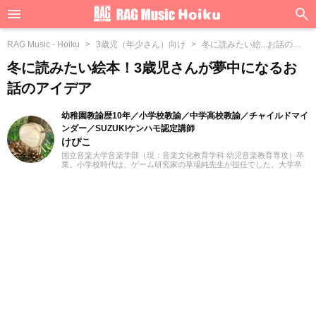
RAG Music - Hoiku
3歳児（年少さん）向け
冬に読みたい絵...お話のア
イデア
冬に読みたい絵本！3歳児さんが夢中になるお
話のアイデア
幼稚園教諭歴10年／小学校教諭／中学高校教諭／チャイルドマイ
ンダー／SUZUKIケンハモ認定講師
けぴこ
国立音楽大学音楽学部（現：音楽文化教育学科 幼児音楽教育専攻）卒
業。小学校時代は、ゲーム研究家の草場純先生が担任でした。大学卒
業後は幼稚園教諭として10年間、学童保育指導員として7年間勤務した
後、シンガポールのインターナショナルスクールで音楽教諭として赴
任。音楽教育だけでなく、日本文化や伝承遊び、レクリエーションな
ども伝える活動をおこない、多くの子供たちと関わってきました。そ
の後、小学館にてフリーランスライター、企画、編集の仕事を通して
楽しい大人との出会いもへて、伝えることの楽しさを経験。教育現場
で培った視点と編集者としての経験を活かし、インプットとアウトプ
ットを大切に音楽や子供に関わる分野を中心に実践に役立つ情報をお
届けします。趣味は楽器、歌、手作り、おもちゃ、お絵描き、伝承あ
そび、アウトドア、本、工作、クラフト。特技はコマ技。