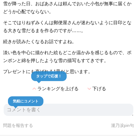
雪が降った日、おばあさんは頼んでおいた小包が無事に届くか
どうか心配でならない。
そこではりねずみくんは郵便屋さんが迷わないように目印とな
る大きな雪だるまを作るのですが……。
続きが読みたくなるお話ですよね。
淡い色を中心に描かれた絵もどこか温かみを感じるもので、ポ
ンポンと綿を押したような雪の描写もすてきです。
プレゼントにも喜ばれる1冊だと思います。
タップで応援！
expand_less
expand_more
ランキングを上げる
下げる
気軽にコメント
問題を報告する
瀧乃涙pin句