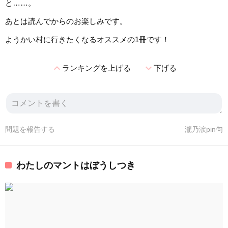
と……。
あとは読んでからのお楽しみです。
ようかい村に行きたくなるオススメの1冊です！
expand_less
expand_more
ランキングを上げる
下げる
問題を報告する
瀧乃涙pin句
わたしのマントはぼうしつき