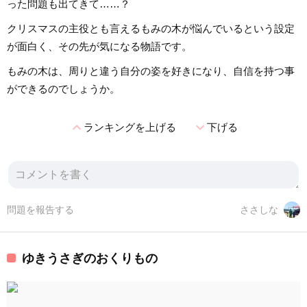
った問題も出てきて……？
クリスマスの主役とも言えるもみの木が悩んでいるという設定
が面白く、その先が気になる物語です。
もみの木は、周りと違う自分の姿を好きになり、自信を持つ事
ができるのでしょうか。
expand_less
expand_more
ランキングを上げる
下げる
問題を報告する
ささしな
ゆきうさぎのおくりもの