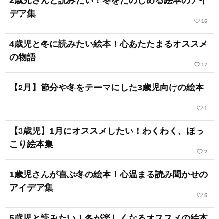
2歳児さんと読みたい！冬をたのしめる絵本のアイ
デア集
favorite_border
15
4歳児と冬に読みたい絵本！心あたたまるオススメ
の物語
favorite_border
17
【2月】節分や冬をテーマにした3歳児向けの絵本
favorite_border
1
【3歳児】1月にオススメしたい！わくわく、ほっ
こり絵本集
favorite_border
2
1歳児さんが喜ぶ冬の絵本！心温まる読み聞かせの
アイデア集
favorite_border
5
5歳児と読みたい！冬が楽しくなるオススメの絵本