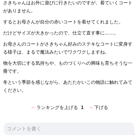
さきちゃんはお外に遊びに行きたいのですが、着ていくコート
がありません。
するとお母さんが自分の赤いコートを着せてくれました。
だけどサイズが大きかったので、仕立て直す事に……。
お母さんのコートがさきちゃん好みのステキなコートに変身す
る様子は、まるで魔法みたいでワクワクしますね。
物を大切にする気持ちや、ものづくりへの興味も育ちそうな一
冊です。
冬という季節を感じながら、あたたかいこの物語に触れてみて
ください。
expand_less
expand_more
ランキングを上げる
1
下げる