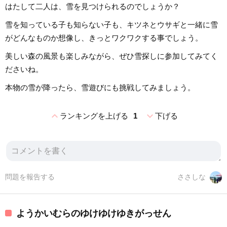
はたして二人は、雪を見つけられるのでしょうか？
雪を知っている子も知らない子も、キツネとウサギと一緒に雪
がどんなものか想像し、きっとワクワクする事でしょう。
美しい森の風景も楽しみながら、ぜひ雪探しに参加してみてく
ださいね。
本物の雪が降ったら、雪遊びにも挑戦してみましょう。
expand_less
expand_more
ランキングを上げる
1
下げる
問題を報告する
ささしな
ようかいむらのゆけゆけゆきがっせん