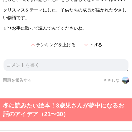
クリスマスをテーマにした、子供たちの成長が描かれたやさし
い物語です。
ぜひお手に取って読んでみてくださいね。
expand_less
expand_more
ランキングを上げる
下げる
問題を報告する
ささしな
冬に読みたい絵本！3歳児さんが夢中になるお
話のアイデア（21〜30）