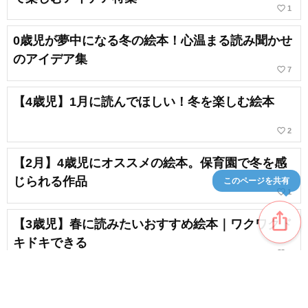
favorite_border
1
0歳児が夢中になる冬の絵本！心温まる読み聞かせ
のアイデア集
favorite_border
7
【4歳児】1月に読んでほしい！冬を楽しむ絵本
favorite_border
2
【2月】4歳児にオススメの絵本。保育園で冬を感
じられる作品
このページを共有
favorite_border
1
ios_share
【3歳児】春に読みたいおすすめ絵本｜ワクワクド
キドキできる
favorite_border
3
【2月】2歳児にオススメの絵本。冬や節分を感じ
られる本