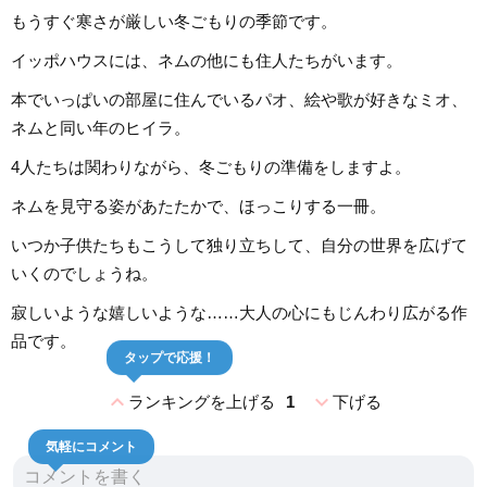
もうすぐ寒さが厳しい冬ごもりの季節です。
イッポハウスには、ネムの他にも住人たちがいます。
本でいっぱいの部屋に住んでいるパオ、絵や歌が好きなミオ、
ネムと同い年のヒイラ。
4人たちは関わりながら、冬ごもりの準備をしますよ。
ネムを見守る姿があたたかで、ほっこりする一冊。
いつか子供たちもこうして独り立ちして、自分の世界を広げて
いくのでしょうね。
寂しいような嬉しいような……大人の心にもじんわり広がる作
品です。
タップで応援！
expand_less
expand_more
ランキングを上げる
1
下げる
気軽にコメント