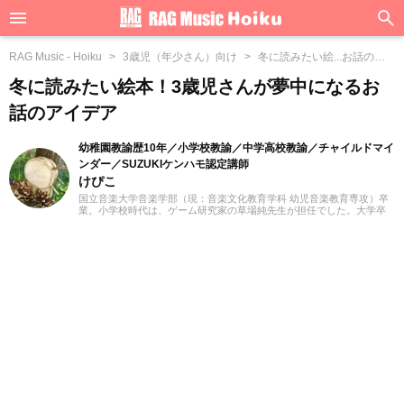
RAG Music - Hoiku
3歳児（年少さん）向け
冬に読みたい絵...お話のア
イデア
冬に読みたい絵本！3歳児さんが夢中になるお
話のアイデア
幼稚園教諭歴10年／小学校教諭／中学高校教諭／チャイルドマイ
ンダー／SUZUKIケンハモ認定講師
けぴこ
国立音楽大学音楽学部（現：音楽文化教育学科 幼児音楽教育専攻）卒
業。小学校時代は、ゲーム研究家の草場純先生が担任でした。大学卒
業後は幼稚園教諭として10年間、学童保育指導員として7年間勤務した
後、シンガポールのインターナショナルスクールで音楽教諭として赴
任。音楽教育だけでなく、日本文化や伝承遊び、レクリエーションな
ども伝える活動をおこない、多くの子供たちと関わってきました。そ
の後、小学館にてフリーランスライター、企画、編集の仕事を通して
楽しい大人との出会いもへて、伝えることの楽しさを経験。教育現場
で培った視点と編集者としての経験を活かし、インプットとアウトプ
ットを大切に音楽や子供に関わる分野を中心に実践に役立つ情報をお
届けします。趣味は楽器、歌、手作り、おもちゃ、お絵描き、伝承あ
そび、アウトドア、本、工作、クラフト。特技はコマ技。