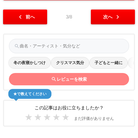
chevron_left
chevron_right
前へ
3/8
次へ
search
冬の夜寝かしつけ
クリスマス気分
子どもと一緒に
ほ
search
レビューを検索
★で教えてください
この記事はお役に立ちましたか？
★
★
★
★
★
まだ評価がありません