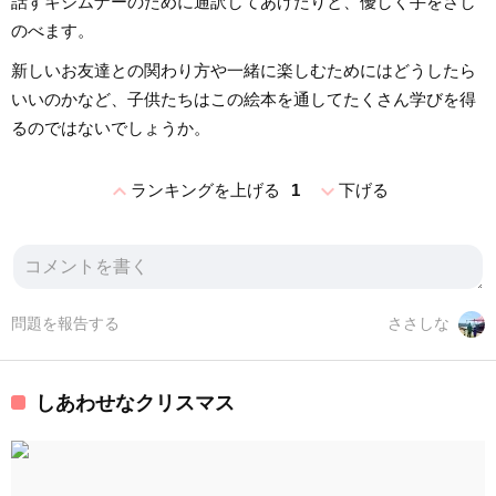
話すキジムナーのために通訳してあげたりと、優しく手をさし
のべます。
新しいお友達との関わり方や一緒に楽しむためにはどうしたら
いいのかなど、子供たちはこの絵本を通してたくさん学びを得
るのではないでしょうか。
expand_less
expand_more
ランキングを上げる
1
下げる
問題を報告する
ささしな
しあわせなクリスマス