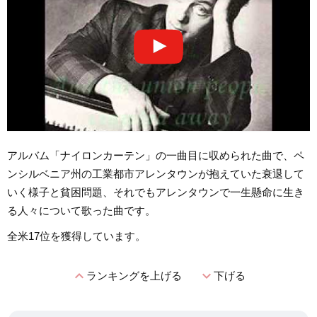
アルバム「ナイロンカーテン」の一曲目に収められた曲で、ペ
ンシルベニア州の工業都市アレンタウンが抱えていた衰退して
いく様子と貧困問題、それでもアレンタウンで一生懸命に生き
る人々について歌った曲です。
全米17位を獲得しています。
expand_less
expand_more
ランキングを上げる
下げる