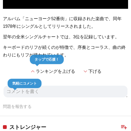
アルバム「ニューヨーク52番街」に収録された楽曲で、同年
1978年にシングルとしてリリースされました。
翌年の全米シングルチャートでは、3位を記録しています。
キーボードのリフが続くのが特徴で、序奏とコーラス、曲の終
わりにもリフが使われています。
タップで応援！
expand_less
expand_more
ランキングを上げる
下げる
気軽にコメント
問題を報告する
playlist_add
ストレンジャー