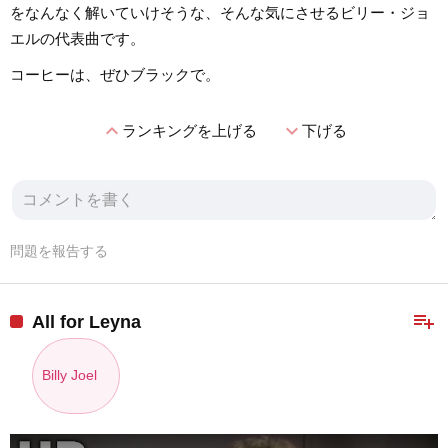
をなんなく解いていけそうな、そんな気にさせるビリー・ジョ
エルの代表曲です。
コーヒーは、ぜひブラックで。
expand_less
expand_more
ランキングを上げる
下げる
問題を報告する
playlist_add
All for Leyna
Billy Joel