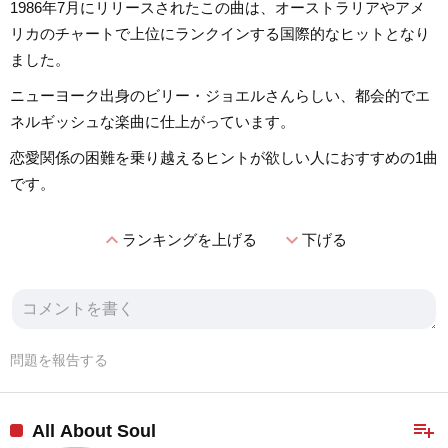
1986年7月にリリースされたこの曲は、オーストラリアやアメ
リカのチャートで上位にランクインする国際的なヒットとなり
ました。
ニューヨーク出身のビリー・ジョエルさんらしい、都会的でエ
ネルギッシュな楽曲に仕上がっています。
恋愛関係の困難を乗り越えるヒントが欲しい人におすすめの1曲
です。
expand_less
expand_more
ランキングを上げる
下げる
問題を報告する
playlist_add
All About Soul