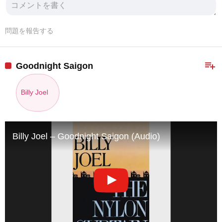
問題を報告する
playlist_add
Goodnight Saigon
Billy Joel
Billy Joel – Goodnight Saigon (Audio)