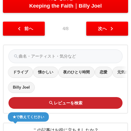
Keeping the Faith
Billy Joel
chevron_left
chevron_right
前へ
4/8
次へ
search
ドライブ
懐かしい
夜のひとり時間
恋愛
元気出
Billy Joel
search
レビューを検索
★で教えてください
この記事はお役に立ちましたか？