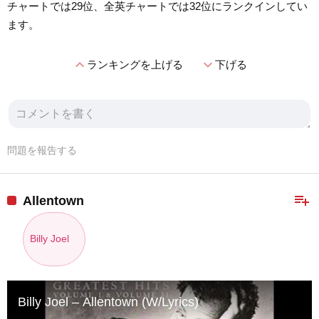
チャートでは29位、全英チャートでは32位にランクインしてい
ます。
expand_less
expand_more
ランキングを上げる
下げる
問題を報告する
playlist_add
Allentown
Billy Joel
Billy Joel – Allentown (W/Lyrics)