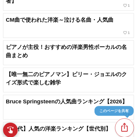
者】
favorite_border
1
CM曲で使われた洋楽～泣ける名曲・人気曲
favorite_border
1
ピアノが主役！おすすめの洋楽男性ボーカルの名
曲まとめ
【唯一無二のピアノマン】ビリー・ジョエルのク
イズ形式で楽しむ雑学
Bruce Springsteenの人気曲ランキング【2026】
このページを共有
favorite_border
4
ios_share
【60代】人気の洋楽ランキング【世代別】
swipe
指先で音楽をブラウズ