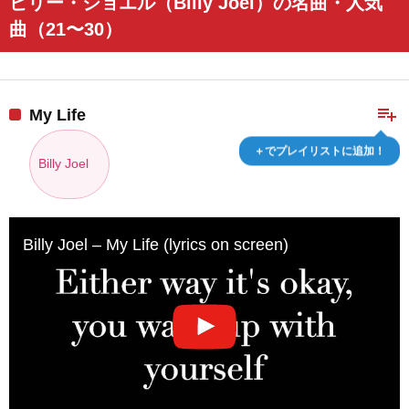
ビリー・ジョエル（Billy Joel）の名曲・人気
曲（21〜30）
playlist_add
My Life
＋でプレイリストに追加！
Billy Joel
Billy Joel – My Life (lyrics on screen)