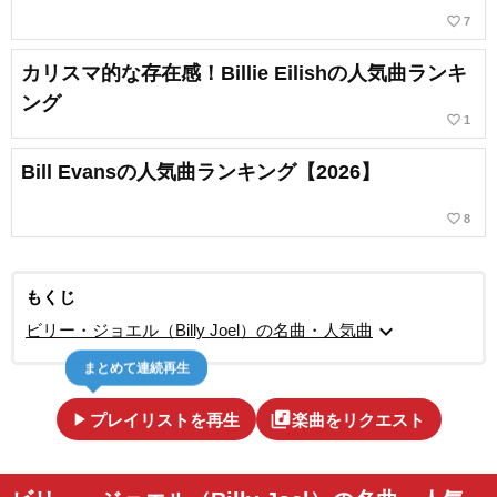
favorite_border
7
カリスマ的な存在感！Billie Eilishの人気曲ランキ
ング
favorite_border
1
Bill Evansの人気曲ランキング【2026】
favorite_border
8
もくじ
expand_more
ビリー・ジョエル（Billy Joel）の名曲・人気曲
まとめて連続再生
play_arrow
library_music
プレイリストを再生
楽曲をリクエスト