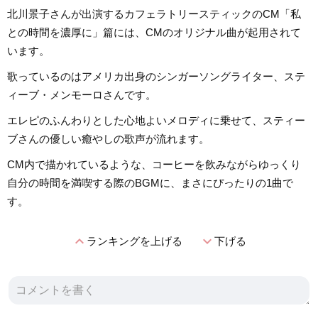
北川景子さんが出演するカフェラトリースティックのCM「私
との時間を濃厚に」篇には、CMのオリジナル曲が起用されて
います。
歌っているのはアメリカ出身のシンガーソングライター、ステ
ィーブ・メンモーロさんです。
エレピのふんわりとした心地よいメロディに乗せて、スティー
ブさんの優しい癒やしの歌声が流れます。
CM内で描かれているような、コーヒーを飲みながらゆっくり
自分の時間を満喫する際のBGMに、まさにぴったりの1曲で
す。
expand_less
expand_more
ランキングを上げる
下げる