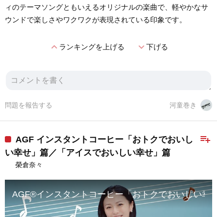
ィのテーマソングともいえるオリジナルの楽曲で、軽やかなサ
ウンドで楽しさやワクワクが表現されている印象です。
expand_less
expand_more
ランキングを上げる
下げる
問題を報告する
河童巻き
playlist_add
AGF インスタントコーヒー「おトクでおいし
い幸せ」篇／「アイスでおいしい幸せ」篇
榮倉奈々
AGF®インスタントコーヒー「おトクでおいしい幸せ