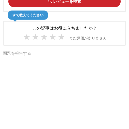
search
レビューを検索
★で教えてください
この記事はお役に立ちましたか？
★
★
★
★
★
まだ評価がありません
問題を報告する