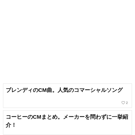
ブレンディのCM曲。人気のコマーシャルソング
favorite_border
2
コーヒーのCMまとめ。メーカーを問わずに一挙紹
介！