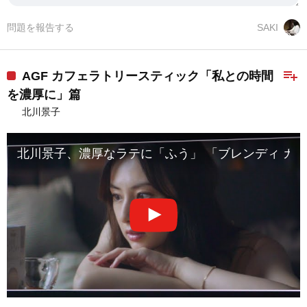
問題を報告する
SAKI
playlist_add
AGF カフェラトリースティック「私との時間
を濃厚に」篇
北川景子
北川景子、濃厚なラテに「ふう」 「ブレンディ カフェ