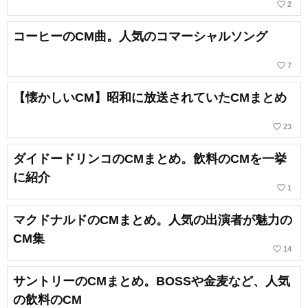
favorite_border
2
コーヒーのCM曲。人気のコマーシャルソング
favorite_border
7
【懐かしいCM】昭和に放送されていたCMまとめ
favorite_border
23
ダイドードリンコのCMまとめ。飲料のCMを一挙
に紹介
favorite_border
1
マクドナルドのCMまとめ。人気の出演者が魅力の
CM集
favorite_border
14
サントリーのCMまとめ。BOSSや金麦など、人気
の飲料のCM