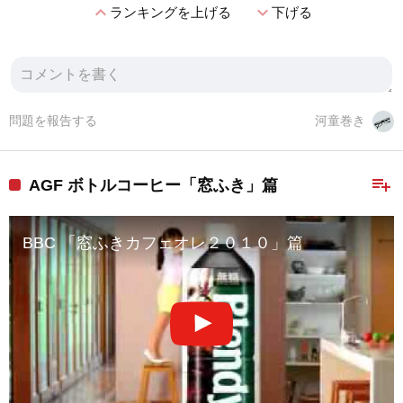
expand_less
expand_more
ランキングを上げる
下げる
問題を報告する
河童巻き
playlist_add
AGF ボトルコーヒー「窓ふき」篇
BBC 「窓ふきカフェオレ２０１０」篇