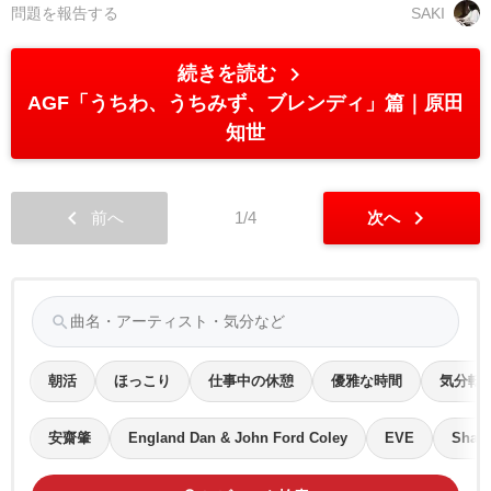
問題を報告する
SAKI
chevron_right
続きを読む
AGF「うちわ、うちみず、ブレンディ」篇
原田
知世
chevron_left
chevron_right
前へ
1/4
次へ
search
朝活
ほっこり
仕事中の休憩
優雅な時間
気分転
安齋肇
England Dan & John Ford Coley
EVE
Shayn