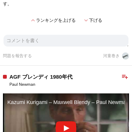
す。
expand_less
expand_more
ランキングを上げる
下げる
問題を報告する
河童巻き
playlist_add
AGF ブレンディ 1980年代
Paul Newman
Kazumi Kurigami – Maxwell Blendy – Paul Newman