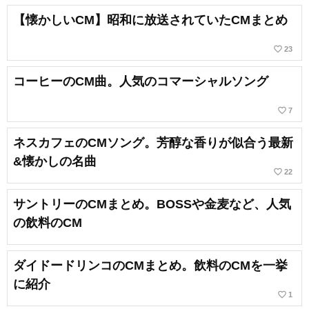
【懐かしいCM】昭和に放送されていたCMまとめ
favorite_border
23
コーヒーのCM曲。人気のコマーシャルソング
favorite_border
7
ネスカフェのCMソング。芳醇な香りが似合う最新
&懐かしの名曲
favorite_border
22
サントリーのCMまとめ。BOSSや金麦など、人気
の飲料のCM
ダイドードリンコのCMまとめ。飲料のCMを一挙
に紹介
favorite_border
1