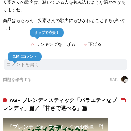
安齋さんの歌声は、聴いている人を包み込むような温かさがあ
りますね。
商品はもちろん、安齋さんの歌声にもひかれることまちがいな
し！
タップで応援！
expand_less
expand_more
ランキングを上げる
下げる
気軽にコメント
問題を報告する
SAKI
playlist_add
AGF ブレンディスティック「バラエティなブ
レンディ」篇／「甘さで選べる」篇
「ブレンディ®」スティックweb動画 『甘さで選べる