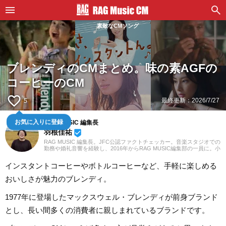
素敵なCMソング
ブレンディのCMまとめ。味の素AGFの
コーヒーのCM
favorite_border
最終更新：
2026/7/27
5
RAG MUSIC 編集長
お気に入りに登録
羽根佳祐
beenhere
RAG MUSIC 編集長。JFC公認ファクトチェッカー。音楽スタジオでの
勤務や婚礼音響を経験し、2016年からRAG MUSIC編集部の一員に。小
学校ではマーチング、中学校では吹奏楽でクラリネット、高校以降は
バンドでドラムと、さまざまな楽器を経験。各種楽曲紹介記事をはじ
インスタントコーヒーやボトルコーヒーなど、手軽に楽しめる
め、各地の音楽フェスの紹介記事やライブレポートなど、自身の音楽
活動やこれまでの業務で培った経験を元に日々記事を制作していま
おいしさが魅力のブレンディ。
す。音楽は国内外のロックはもちろん、最近ではJ-POPも広く好んで
聴いています。
1977年に登場したマックスウェル・ブレンディが前身ブランド
とし、長い間多くの消費者に親しまれているブランドです。