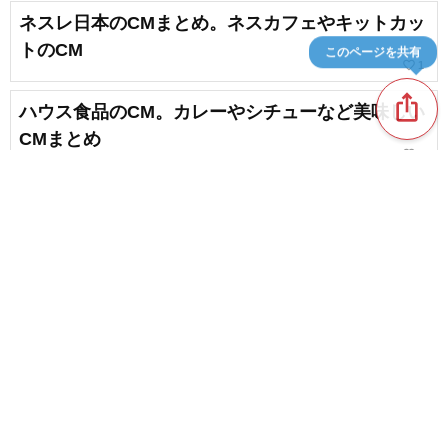
ネスレ日本のCMまとめ。ネスカフェやキットカッ
トのCM
このページを共有
favorite_border
1
ios_share
ハウス食品のCM。カレーやシチューなど美味しい
CMまとめ
favorite_border
4
お菓子のCMまとめ。最新から懐かしいCMも
favorite_border
5
content_copy
缶コーヒーとペットボトルコーヒーのCM。見覚え
のあるCMまとめ
favorite_border
favorite_border
1
ジョージアのCM。缶コーヒーやボトルコーヒーの
CMまとめ
favorite_border
3