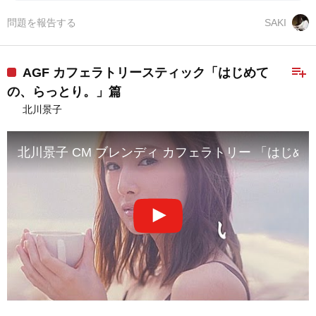
問題を報告する
SAKI
playlist_add
AGF カフェラトリースティック「はじめて
の、らっとり。」篇
北川景子
北川景子 CM ブレンディ カフェラトリー 「はじ