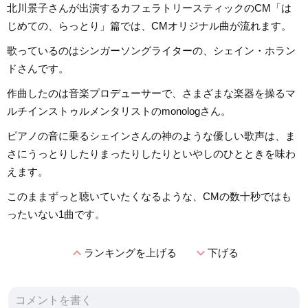
北川景子さんが出演するカフェラトリースティックのCM「は
じめての、らっとり」篇では、CMオリジナル曲が流れます。
歌っているのはシンガーソングライターの、シェイン・ホラン
ドさんです。
作曲したのは音楽プロデューサーで、さまざまな楽器を操るマ
ルチインストゥルメンタリストのmonologさん。
ピアノの音に乗るシェインさんの神のような優しい歌声は、ま
さにうっとりしたりまったりしたりといやしのひとときを味わ
えます。
このままずっと聴いていたくなるような、CMの数十秒ではも
ったいない1曲です。
expand_less
expand_more
ランキングを上げる
下げる