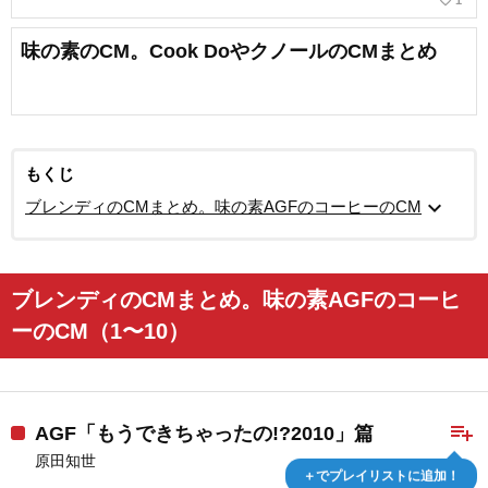
favorite_border
1
味の素のCM。Cook DoやクノールのCMまとめ
もくじ
expand_more
ブレンディのCMまとめ。味の素AGFのコーヒーのCM
ブレンディのCMまとめ。味の素AGFのコーヒ
ーのCM（1〜10）
playlist_add
AGF「もうできちゃったの!?2010」篇
原田知世
＋でプレイリストに追加！