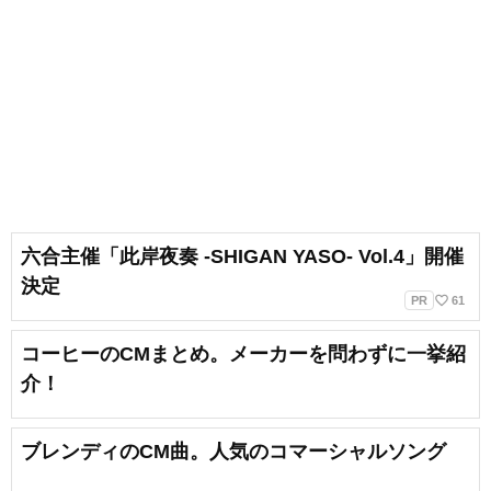
六合主催「此岸夜奏 -SHIGAN YASO- Vol.4」開催
決定
favorite_border
PR
61
コーヒーのCMまとめ。メーカーを問わずに一挙紹
介！
ブレンディのCM曲。人気のコマーシャルソング