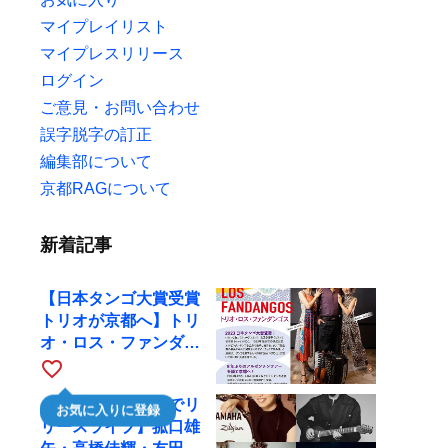
マイプレイリスト
マイプレスリリース
ログイン
ご意見・お問い合わせ
誤字脱字の訂正
編集部について
京都RAGについて
新着記事
【日本タンゴ大賞受賞
トリオが京都へ】トリ
オ・ロス・ファンダン
ゴスが10月9日にRAG
favorite_border
で公演
【川口千里、京都でリ
お気に入りに登録
リースライブ】菰口雄