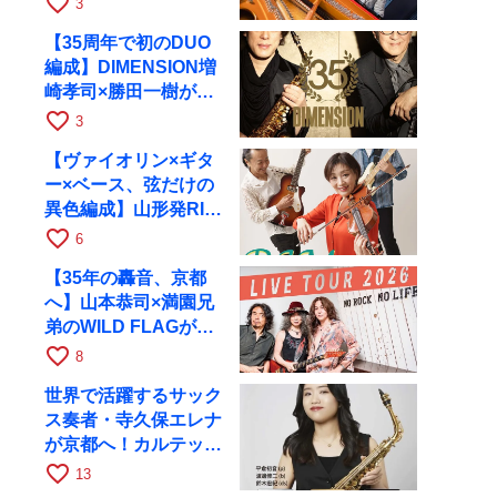
favorite_border
3
RAGへ
【35周年で初のDUO
編成】DIMENSION増
崎孝司×勝田一樹が10
月11日に京都RAGへ
favorite_border
3
【ヴァイオリン×ギタ
ー×ベース、弦だけの
異色編成】山形発RIM
が初全国ツアーで8月
favorite_border
6
17日にRAGへ
【35年の轟音、京都
へ】山本恭司×満園兄
弟のWILD FLAGが8
月6日にRAGでライブ
favorite_border
8
世界で活躍するサック
ス奏者・寺久保エレナ
が京都へ！カルテッ
ト・ツアー京都公演を
favorite_border
13
10月28日に開催