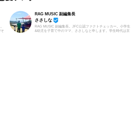
RAG MUSIC 副編集長
beenhere
ささしな
人。
RAG MUSIC 副編集長。JFC公認ファクトチェッカー。小学生
がそ
&幼児を子育て中のママ、ささしなと申します。学生時代は京
影
都科学技術専門学校で音響・照明・映像技術など幅広く学び、
くる
総合的な舞台演出からクリエイティブな表現力の基礎まで身に
わず
つけました。卒業後は現職である音楽制作会社に入社し、現在
のが
に至るまで一貫して制作畑にて経験を積み、音楽を軸に多様な
業務に取り組んでいます。現在は自分なりに子育てについて学
んだこと、日々子供と向き合う中で感じたことや知ったことを
活かしながら、子供向けの記事を中心に担当しています。少し
でもみなさんのお役に立てれば幸いです！