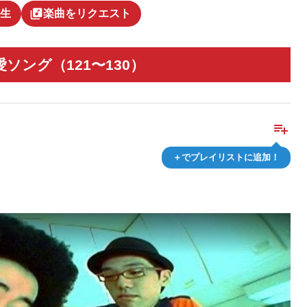
library_music
生
楽曲をリクエスト
ング（121〜130）
playlist_add
＋でプレイリストに追加！