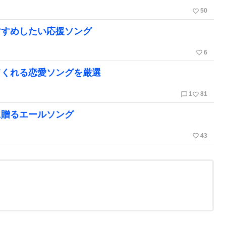
favorite_border
50
すすめしたい応援ソング
favorite_border
6
てくれる恋愛ソングを厳選
chat_bubble_outline
favorite_border
1
81
に贈るエールソング
favorite_border
43