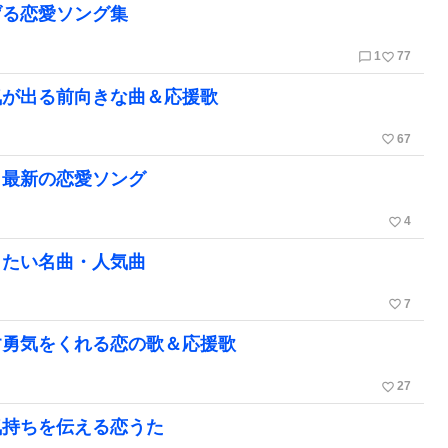
げる恋愛ソング集
chat_bubble_outline
favorite_border
1
77
気が出る前向きな曲＆応援歌
favorite_border
67
＆最新の恋愛ソング
favorite_border
4
きたい名曲・人気曲
favorite_border
7
す勇気をくれる恋の歌＆応援歌
favorite_border
27
気持ちを伝える恋うた