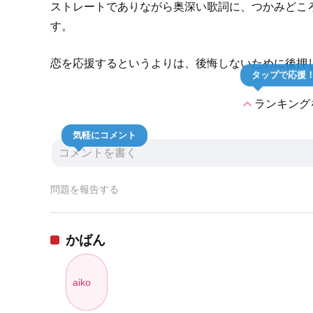
ストレートでありながら奥深い歌詞に、つかみどこ
す。
恋を応援するというよりは、後悔しないために後押
タップで応援
expand_less
ランキング
気軽にコメント
問題を報告する
かばん
aiko