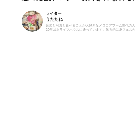
ライター
うたたね
音楽と写真と食べることが大好きなメロコアブーム世代の
20年以上ライブハウスに通っています。体力的に夏フェス
ろそろつらいお年頃。たまにライブ撮影＆MV用の動画を撮
してみたり。英語が得意ではないのでストレートに入って
邦ロックをよく聴きますが、オススメされると洋楽邦楽問
浅く広くなんでも聴きます。音楽を聴きながら料理を作る
好きでいい感じのストレス発散でもあります。