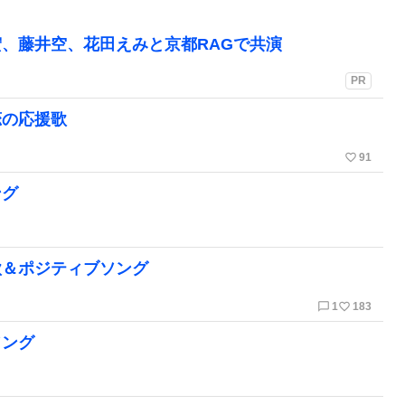
、藤井空、花田えみと京都RAGで共演
PR
恋の応援歌
favorite_border
91
ング
歌＆ポジティブソング
chat_bubble_outline
favorite_border
1
183
ソング