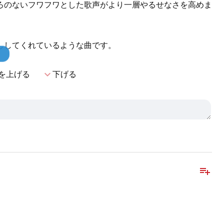
ろのないフワフワとした歌声がより一層やるせなさを高めま
ししてくれているような曲です。
！
expand_more
を上げる
下げる
playlist_add