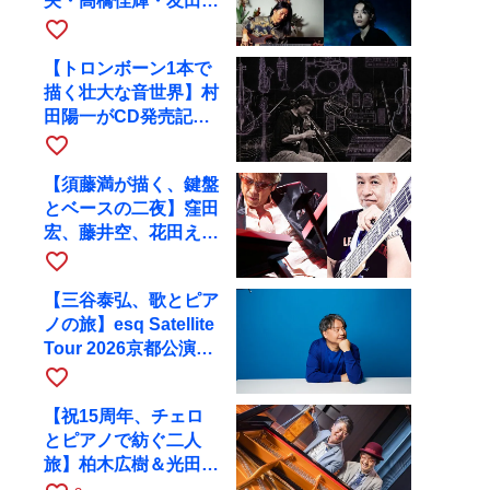
矢・高橋佳輝・友田ジ
ュンと9月28日にRAG
favorite_border
へ
【トロンボーン1本で
描く壮大な音世界】村
田陽一がCD発売記念
ツアーで9月4日に京
favorite_border
都へ
【須藤満が描く、鍵盤
とベースの二夜】窪田
宏、藤井空、花田えみ
と京都RAGで共演
favorite_border
【三谷泰弘、歌とピア
ノの旅】esq Satellite
Tour 2026京都公演を
10月に開催
favorite_border
【祝15周年、チェロ
とピアノで紡ぐ二人
旅】柏木広樹＆光田健
一が11月12日に京都