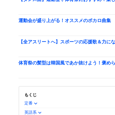
運動会が盛り上がる！オススメのボカロ曲集
【全アスリートへ】スポーツの応援歌＆力に
体育祭の髪型は韓国風であか抜けよう！褒め
もくじ
expand_more
定番
expand_more
英語系