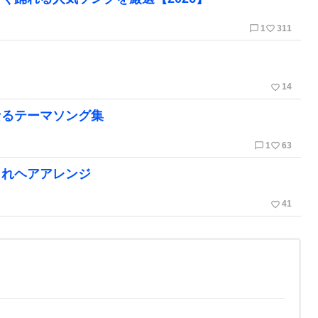
chat_bubble_outline
favorite_border
1
311
favorite_border
14
なるテーマソング集
chat_bubble_outline
favorite_border
1
63
られヘアアレンジ
favorite_border
41