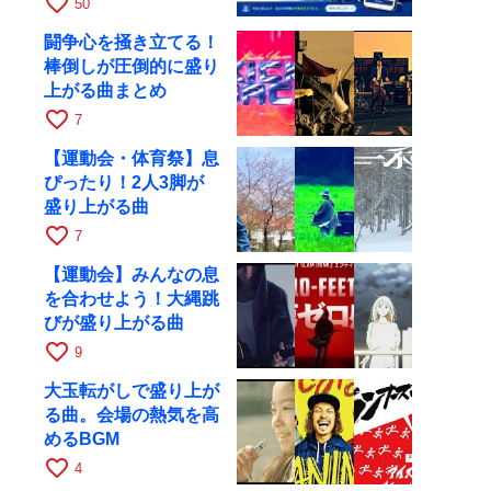
favorite_border
50
闘争心を掻き立てる！
棒倒しが圧倒的に盛り
上がる曲まとめ
favorite_border
7
【運動会・体育祭】息
ぴったり！2人3脚が
盛り上がる曲
favorite_border
7
【運動会】みんなの息
を合わせよう！大縄跳
びが盛り上がる曲
favorite_border
9
大玉転がしで盛り上が
る曲。会場の熱気を高
めるBGM
favorite_border
4