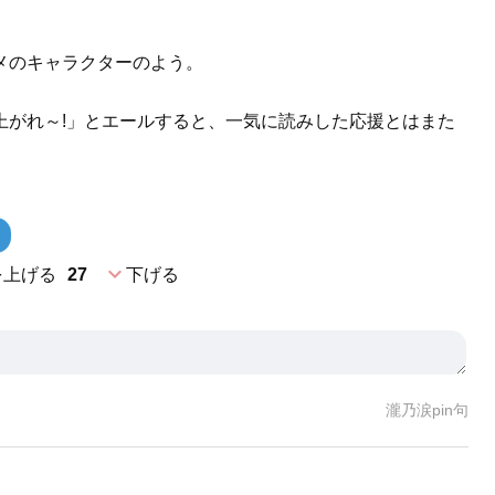
メのキャラクターのよう。
上がれ～!」とエールすると、一気に読みした応援とはまた
expand_more
を上げる
27
下げる
瀧乃涙pin句