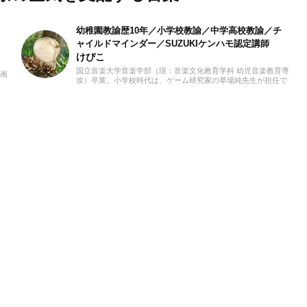
幼稚園教諭歴10年／小学校教諭／中学高校教諭／チ
ャイルドマインダー／SUZUKIケンハモ認定講師
けぴこ
国立音楽大学音楽学部（現：音楽文化教育学科 幼児音楽教育専
動画
攻）卒業。小学校時代は、ゲーム研究家の草場純先生が担任で
クト
した。大学卒業後は幼稚園教諭として10年間、学童保育指導員
ノも
として7年間勤務した後、シンガポールのインターナショナル
、音
スクールで音楽教諭として赴任。音楽教育だけでなく、日本文
きた
化や伝承遊び、レクリエーションなども伝える活動をおこな
「聴
い、多くの子供たちと関わってきました。その後、小学館にて
いま
フリーランスライター、企画、編集の仕事を通して楽しい大人
との出会いもへて、伝えることの楽しさを経験。教育現場で培
った視点と編集者としての経験を活かし、インプットとアウト
プットを大切に音楽や子供に関わる分野を中心に実践に役立つ
情報をお届けします。趣味は楽器、歌、手作り、おもちゃ、お
絵描き、伝承あそび、アウトドア、本、工作、クラフト。特技
はコマ技。