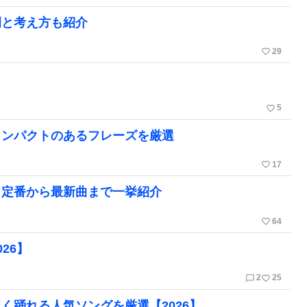
例と考え方も紹介
favorite_border
29
favorite_border
5
インパクトのあるフレーズを厳選
favorite_border
17
！定番から最新曲まで一挙紹介
favorite_border
64
26】
chat_bubble_outline
favorite_border
2
25
く踊れる人気ソングを厳選【2026】