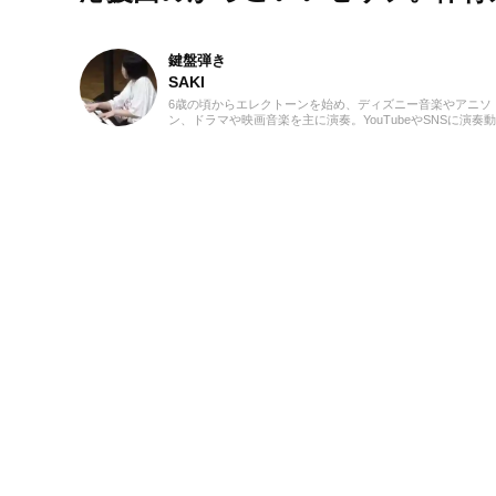
鍵盤弾き
SAKI
6歳の頃からエレクトーンを始め、ディズニー音楽やアニソ
ン、ドラマや映画音楽を主に演奏。YouTubeやSNSに演奏
を投稿したり、コンサート活動をしたりしています。エレ
ーンの経験を活かし、学生時代にはシンセサイザーやピア
はじめ、学校主催のイベントにも出演。ライターとしては
楽関連記事だけでなくさまざまなジャンルの記事に触れて
ので、これまでの経験を活かしながら「やってみたい！」
いてみたい！」思えるような記事を届けられたらと思って
す！