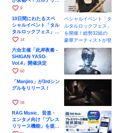
が京都へ！カルテッ
ト・ツアー京都公演を
favorite_border
9
10月28日に開催
10日間にわたるスペ
シャルイベント「タル
タルロックフェス」を
開催！総勢32組の豪
favorite_border
14
華アーティストが登場
六合主催「此岸夜奏 -
SHIGAN YASO-
Vol.4」開催決定
favorite_border
60
「Manjiro」が3rdシン
グルをリリース！
favorite_border
58
RAG Music、音楽・
エンタメ向け「プレス
リリース機能」を提供
開始