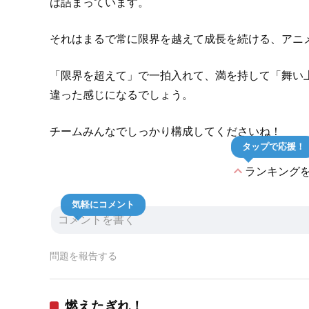
は詰まっています。
それはまるで常に限界を越えて成長を続ける、アニ
「限界を超えて」で一拍入れて、満を持して「舞い
違った感じになるでしょう。
チームみんなでしっかり構成してくださいね！
タップで応援！
expand_less
ランキング
気軽にコメント
問題を報告する
燃えたぎれ！