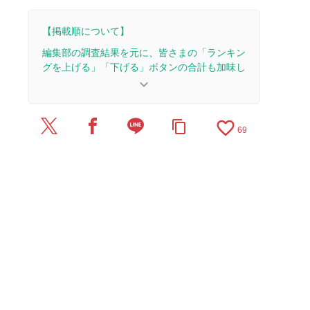
【掲載順について】
編集部の調査結果を元に、皆さまの「ランキン
グを上げる」「下げる」ボタンの合計も加味し
て決まります。
keyboard_arrow_down
【更新履歴】
favorite_border
content_copy
2026/5/31：記事全体をアップデートしました。
69
2025/5/29：4本のレビューを追加・更新。
2025/5/23：記事全体をアップデートしました。
2025/5/9：15本のレビューを追加・更新して、記
事全体をアップデートしました。
2023/4/14：記事を公開しました。