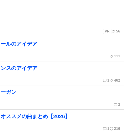
favorite_border
PR
56
コールのアイデア
favorite_border
111
マンスのアイデア
chat_bubble_outline
favorite_border
1
462
ローガン
favorite_border
3
オススメの曲まとめ【2026】
chat_bubble_outline
favorite_border
1
216