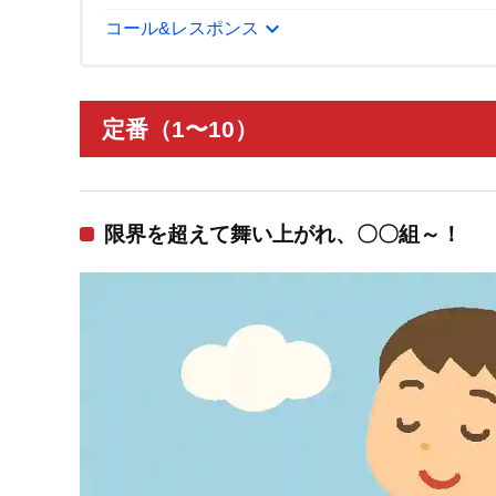
expand_more
コール&レスポンス
定番（1〜10）
限界を超えて舞い上がれ、〇〇組～！