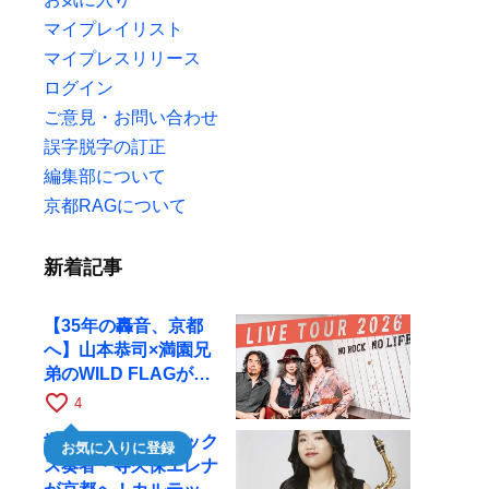
マイプレイリスト
マイプレスリリース
ログイン
ご意見・お問い合わせ
誤字脱字の訂正
編集部について
京都RAGについて
新着記事
【35年の轟音、京都
へ】山本恭司×満園兄
弟のWILD FLAGが8
月6日にRAGでライブ
favorite_border
4
世界で活躍するサック
お気に入りに登録
ス奏者・寺久保エレナ