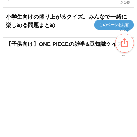
favorite_border
145
小学生向けの盛り上がるクイズ。みんなで一緒に
楽しめる問題まとめ
このページを共有
favorite_border
230
ios_share
【子供向け】ONE PIECEの雑学&豆知識クイズ
favorite_border
13
【子供向け】親子で一緒に楽しもう！鬼滅の刃の
雑学クイズ＆豆知識問題
chat_bubble_outline
favorite_border
2
44
content_copy
会話が弾む！子供向けの夏に関する雑学クイズ＆
豆知識問題
favorite_border
favorite_border
20
【子供向け】1月の雑学クイズ&豆知識問題。お正
月を楽しく学ぼう