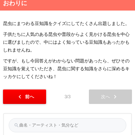
おわりに
昆虫にまつわる豆知識をクイズにしてたくさん出題しました。
子供たちに人気のある昆虫や普段からよく見かける昆虫を中心
に選びましたので、中にはよく知っている豆知識もあったかも
しれませんね。
ですが、もし今回答えがわからない問題があったら、ぜひその
豆知識を覚えていただき、昆虫に関する知識をさらに深めるキ
ッカケにしてくださいね！
chevron_left
chevron_right
前へ
3/3
次へ
search