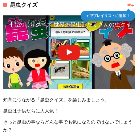
playlist_add
昆虫クイズ
＋でプレイリストに追加！
【ものしりクイズ 世界の昆虫】たくさんの虫クイズで
知育につながる「昆虫クイズ」を楽しみましょう。
昆虫は子供たちに大人気！
きっと昆虫の事ならどんな事でも気になるのではないでしょう
か？