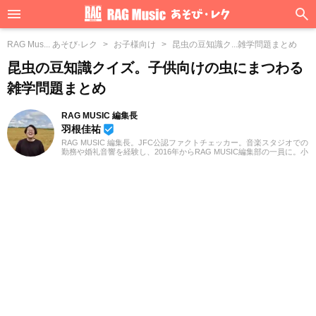
RAG Mus... あそび·レク
お子様向け
昆虫の豆知識ク...雑学問題まとめ
昆虫の豆知識クイズ。子供向けの虫にまつわる
雑学問題まとめ
RAG MUSIC 編集長
羽根佳祐
beenhere
RAG MUSIC 編集長。JFC公認ファクトチェッカー。音楽スタジオでの
勤務や婚礼音響を経験し、2016年からRAG MUSIC編集部の一員に。小
学校ではマーチング、中学校では吹奏楽でクラリネット、高校以降は
バンドでドラムと、さまざまな楽器を経験。各種楽曲紹介記事をはじ
め、各地の音楽フェスの紹介記事やライブレポートなど、自身の音楽
活動やこれまでの業務で培った経験を元に日々記事を制作していま
す。音楽は国内外のロックはもちろん、最近ではJ-POPも広く好んで
聴いています。