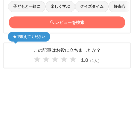
子どもと一緒に
楽しく学ぶ
クイズタイム
好奇心
search
レビューを検索
★で教えてください
この記事はお役に立ちましたか？
★
★
★
★
★
1.0
（1人）