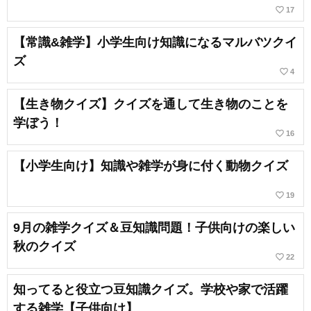
favorite_border
17
【常識&雑学】小学生向け知識になるマルバツクイ
ズ
favorite_border
4
【生き物クイズ】クイズを通して生き物のことを
学ぼう！
favorite_border
16
【小学生向け】知識や雑学が身に付く動物クイズ
favorite_border
19
9月の雑学クイズ＆豆知識問題！子供向けの楽しい
秋のクイズ
favorite_border
22
知ってると役立つ豆知識クイズ。学校や家で活躍
する雑学【子供向け】