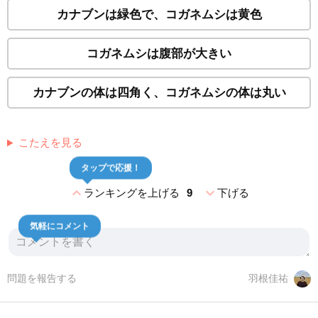
カナブンは緑色で、コガネムシは黄色
コガネムシは腹部が大きい
カナブンの体は四角く、コガネムシの体は丸い
こたえを見る
タップで応援！
expand_less
expand_more
ランキングを上げる
9
下げる
気軽にコメント
問題を報告する
羽根佳祐