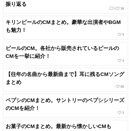
振り返る
chat_bubble_outline
favorite_border
1
38
キリンビールのCMまとめ。豪華な出演者やBGM
も魅力！
favorite_border
4
ビールのCM。各社から販売されているビールの
CMを一挙に紹介！
favorite_border
4
【往年の名曲から最新曲まで】耳に残るCMソング
まとめ
favorite_border
58
ペプシのCMまとめ。サントリーのペプシシリーズ
のCMを紹介！
favorite_border
3
お菓子のCMまとめ。最新から懐かしいCMも