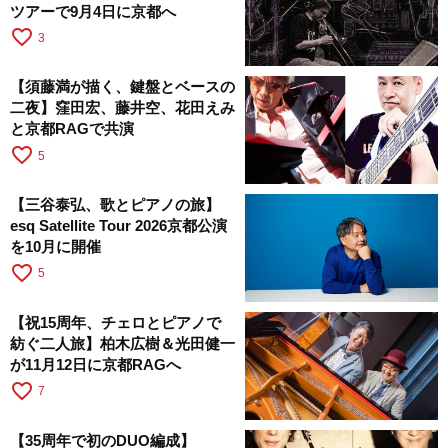
ツアーで9月4日に京都へ
favorite_border
3
【須藤満が描く、鍵盤とベースの
二夜】窪田宏、藤井空、花田えみ
と京都RAGで共演
favorite_border
5
【三谷泰弘、歌とピアノの旅】
esq Satellite Tour 2026京都公演
を10月に開催
favorite_border
5
【祝15周年、チェロとピアノで
紡ぐ二人旅】柏木広樹＆光田健一
が11月12日に京都RAGへ
favorite_border
7
【35周年で初のDUO編成】