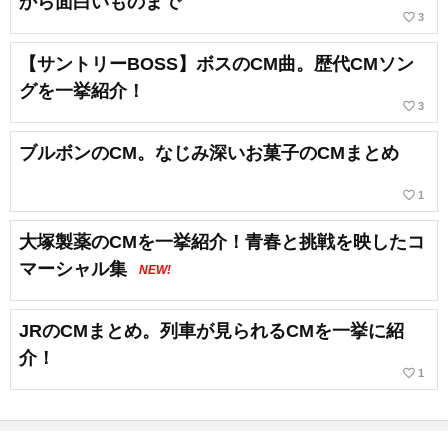
から面白いものまで
favorite_border
3
【サントリーBOSS】ボスのCM曲。歴代CMソン
グを一挙紹介！
favorite_border
3
ブルボンのCM。なじみ深いお菓子のCMまとめ
favorite_border
1
大塚製薬のCMを一挙紹介！青春と挑戦を映したコ
マーシャル集
NEW!
JRのCMまとめ。列車が見られるCMを一挙に紹
介！
favorite_border
1