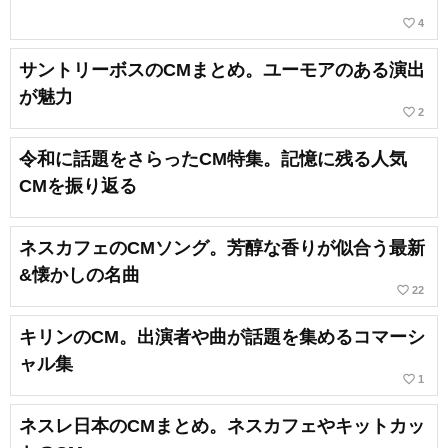
favorite_border
4
サントリーボスのCMまとめ。ユーモアのある演出
が魅力
favorite_border
2
令和に話題をさらったCM特集。記憶に残る人気
CMを振り返る
ネスカフェのCMソング。芳醇な香りが似合う最新
&懐かしの名曲
favorite_border
22
キリンのCM。出演者や曲が話題を集めるコマーシ
ャル集
favorite_border
1
ネスレ日本のCMまとめ。ネスカフェやキットカッ