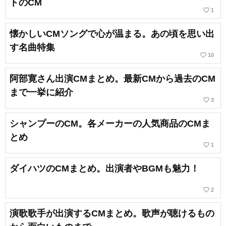
トのCM
favorite_border
1
懐かしいCMソングで心が温まる。あの頃を思い出
す名曲特集
favorite_border
10
阿部寛さん出演CMまとめ。最新CMから過去のCM
まで一挙に紹介
favorite_border
3
シャンプーのCM。各メーカーの人気商品のCMま
とめ
favorite_border
1
ダイハツのCMまとめ。出演者やBGMも魅力！
favorite_border
2
演歌歌手が出演するCMまとめ。歌声が聴けるもの