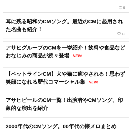
favorite_border
5
耳に残る昭和のCMソング。最近のCMに起用され
た名曲も紹介！
favorite_border
11
アサヒグループのCMを一挙紹介！飲料や食品など
おなじみの商品が続々登場
NEW!
【ペットラインCM】犬や猫に癒やされる！思わず
笑顔になれる歴代コマーシャル集
NEW!
アサヒビールのCM一覧！出演者やCMソング、印
象的な演出を紹介
2000年代のCMソング。00年代の懐メロまとめ