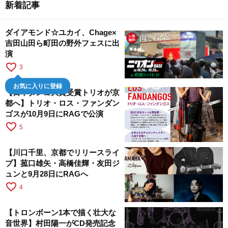
新着記事
ダイアモンド☆ユカイ、Chage×
吉田山田ら町田の野外フェスに出
演
favorite_border
3
お気に入りに登録
【日本タンゴ大賞受賞トリオが京
都へ】トリオ・ロス・ファンダン
ゴスが10月9日にRAGで公演
favorite_border
5
【川口千里、京都でリリースライ
ブ】菰口雄矢・高橋佳輝・友田ジ
ュンと9月28日にRAGへ
favorite_border
4
【トロンボーン1本で描く壮大な
音世界】村田陽一がCD発売記念