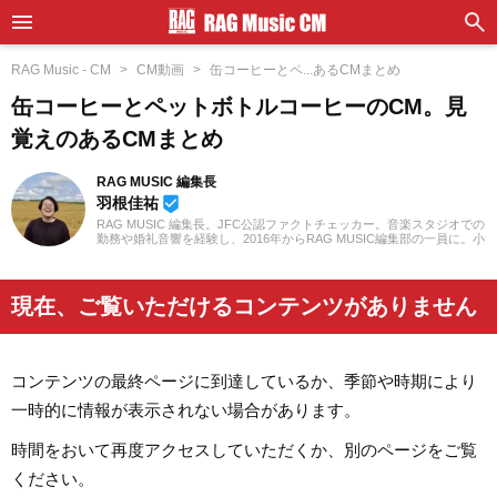
RAG Music - CM
CM動画
缶コーヒーとペ...あるCMまとめ
缶コーヒーとペットボトルコーヒーのCM。見
覚えのあるCMまとめ
RAG MUSIC 編集長
羽根佳祐
beenhere
RAG MUSIC 編集長。JFC公認ファクトチェッカー。音楽スタジオでの
勤務や婚礼音響を経験し、2016年からRAG MUSIC編集部の一員に。小
学校ではマーチング、中学校では吹奏楽でクラリネット、高校以降は
バンドでドラムと、さまざまな楽器を経験。各種楽曲紹介記事をはじ
め、各地の音楽フェスの紹介記事やライブレポートなど、自身の音楽
活動やこれまでの業務で培った経験を元に日々記事を制作していま
現在、ご覧いただけるコンテンツがありません
す。音楽は国内外のロックはもちろん、最近ではJ-POPも広く好んで
聴いています。
コンテンツの最終ページに到達しているか、季節や時期により
一時的に情報が表示されない場合があります。
時間をおいて再度アクセスしていただくか、別のページをご覧
ください。