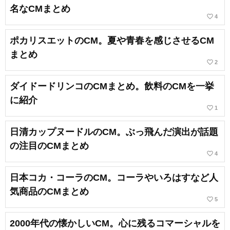
名なCMまとめ
favorite_border
4
ポカリスエットのCM。夏や青春を感じさせるCM
まとめ
favorite_border
2
ダイドードリンコのCMまとめ。飲料のCMを一挙
に紹介
favorite_border
1
日清カップヌードルのCM。ぶっ飛んだ演出が話題
の注目のCMまとめ
favorite_border
4
日本コカ・コーラのCM。コーラやいろはすなど人
気商品のCMまとめ
favorite_border
5
2000年代の懐かしいCM。心に残るコマーシャルを