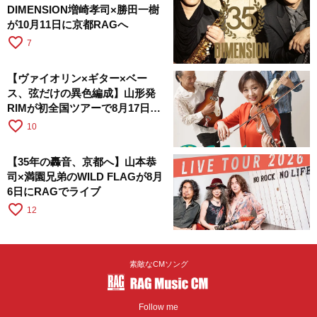
DIMENSION増崎孝司×勝田一樹
が10月11日に京都RAGへ
favorite_border
7
【ヴァイオリン×ギター×ベー
ス、弦だけの異色編成】山形発
RIMが初全国ツアーで8月17日に
RAGへ
favorite_border
10
【35年の轟音、京都へ】山本恭
司×満園兄弟のWILD FLAGが8月
6日にRAGでライブ
favorite_border
12
素敵なCMソング
Follow me