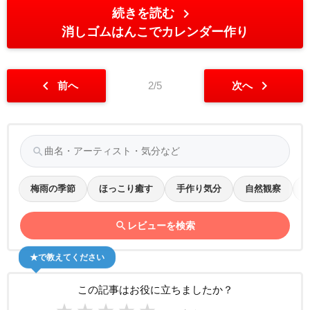
chevron_right
続きを読む
消しゴムはんこでカレンダー作り
chevron_left
chevron_right
前へ
2/5
次へ
search
梅雨の季節
ほっこり癒す
手作り気分
自然観察
search
レビューを検索
★で教えてください
この記事はお役に立ちましたか？