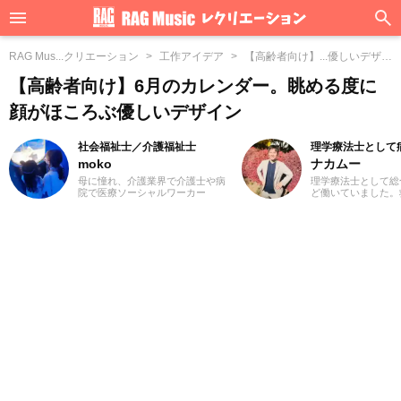
RAG Mus...クリエーション
工作アイデア
【高齢者向け】...優しいデザイ
ン
【高齢者向け】6月のカレンダー。眺める度に
顔がほころぶ優しいデザイン
社会福祉士／介護福祉士
理学療法士として
moko
ナカムー
母に憧れ、介護業界で介護士や病
理学療法士として総
院で医療ソーシャルワーカー
ど働いていました。
（MSW）をしておりました3児の
リや自宅でゆっくり
ママ、mokoと申します。前職での
る方まで様々な方と
経験を活かして、主に介護に関す
した。ライターとし
る記事を執筆してまいります。ど
わる情報を多くの方
うぞよろしくお願いいたします。
ら嬉しいです！よろ
ます。