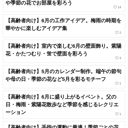
や季節の花でお部屋を彩ろう
favorite_border
14
【高齢者向け】6月の工作アイデア。梅雨の時期を
華やかに楽しむアイデア集
favorite_border
2
【高齢者向け】室内で楽しむ6月の壁面飾り。紫陽
花・かたつむり・蛍で壁面を彩ろう
favorite_border
4
【高齢者向け】5月のカレンダー制作。端午の節句
や母の日・季節の花など5月を彩るモチーフ
favorite_border
1
【高齢者向け】6月に盛り上がるイベント。父の
日・梅雨・紫陽花散歩など季節を感じるレクリエ
ーション
favorite_border
1
【高齢者向け】手指の運動に最適！季節ごとの花