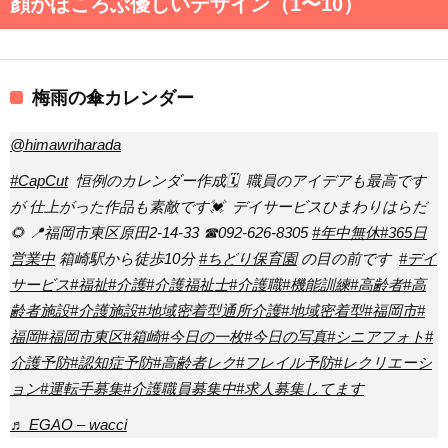
顔がほころぶ優しいデザイン（1〜10）
梅雨の傘カレンダー
@himawriharada
#CapCut
⁡ 恒例のカレンダー作成🗓️ ⁡ 職員のアイデアも最高です
が 仕上がった作品も素敵です💓 ⁡ デイサービスひまわりはらだ
🌻 📍福岡市東区原田2-14-33 ☎092-626-8305
#年中無休
#365日
営業中
箱崎駅から徒歩10分
#ちどり保育園
の目の前です ⁡
#デイ
サービス
#福祉
#介護
#介護福祉士
#介護職
#機能訓練
#高齢者
#高
齢者施設
#介護施設
#地域密着型通所介護
#地域密着型
#福岡市
#
福岡
#福岡市東区
#箱崎
#今日の一枚
#今日の写真
#シニアフォト
#
介護予防
#認知症予防
#高齢者レク
#フレイル予防
#レクリエーシ
ョン
#運転手募集
#介護職員募集中
#求人募集してます
♬ EGAO – wacci