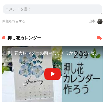
問題を報告する
山本
playlist_add
押し花カレンダー
押し花カレンダーの簡単なつくりかた！プレゼント