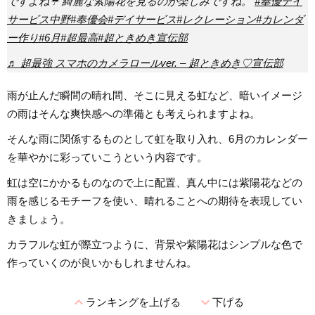
ですよね☔️ 綺麗な紫陽花を見るのが楽しみですね。
#奉優デイ
サービス中野
#奉優会
#デイサービス
#レクレーション
#カレンダ
ー作り
#6月
#超最高
#超ときめき宣伝部
♬ 超最強 スマホのカメラロールver. – 超ときめき♡宣伝部
雨が止んだ瞬間の晴れ間、そこに見える虹など、暗いイメージ
の雨はそんな爽快感への準備とも考えられますよね。
そんな雨に関係するものとして虹を取り入れ、6月のカレンダー
を華やかに彩っていこうという内容です。
虹は空にかかるものなので上に配置、真ん中には紫陽花などの
雨を感じるモチーフを使い、晴れることへの期待を表現してい
きましょう。
カラフルな虹が際立つように、背景や紫陽花はシンプルな色で
作っていくのが良いかもしれませんね。
expand_less
expand_more
ランキングを上げる
下げる