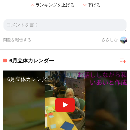
expand_less
expand_more
ランキングを上げる
下げる
問題を報告する
ささしな
playlist_add
6月立体カレンダー
6月立体カレンダー