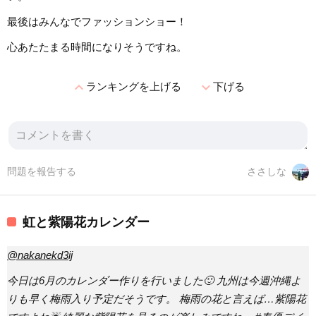
最後はみんなでファッションショー！
心あたたまる時間になりそうですね。
expand_less
expand_more
ランキングを上げる
下げる
問題を報告する
ささしな
虹と紫陽花カレンダー
@nakanekd3ij
今日は6月のカレンダー作りを行いました🙂 九州は今週沖縄よ
りも早く梅雨入り予定だそうです。 梅雨の花と言えば…紫陽花