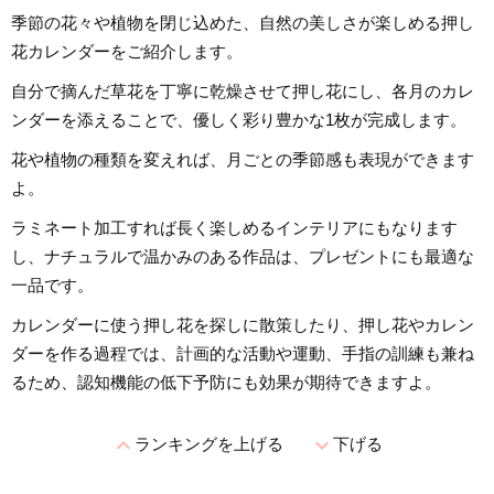
季節の花々や植物を閉じ込めた、自然の美しさが楽しめる押し
花カレンダーをご紹介します。
自分で摘んだ草花を丁寧に乾燥させて押し花にし、各月のカレ
ンダーを添えることで、優しく彩り豊かな1枚が完成します。
花や植物の種類を変えれば、月ごとの季節感も表現ができます
よ。
ラミネート加工すれば長く楽しめるインテリアにもなります
し、ナチュラルで温かみのある作品は、プレゼントにも最適な
一品です。
カレンダーに使う押し花を探しに散策したり、押し花やカレン
ダーを作る過程では、計画的な活動や運動、手指の訓練も兼ね
るため、認知機能の低下予防にも効果が期待できますよ。
expand_less
expand_more
ランキングを上げる
下げる