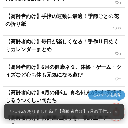
favorite_border
1
【高齢者向け】手指の運動に最適！季節ごとの花
の折り紙
favorite_border
27
【高齢者向け】毎日が楽しくなる！手作り日めく
りカレンダーまとめ
favorite_border
1
【高齢者向け】6月の健康ネタ。体操・ゲーム・ク
イズなど心も体も元気になる遊び
favorite_border
3
【高齢者向け】6月の俳句。有名俳人が詠む風情感
このページを共有
じるうつくしい句たち
ios_share
いいねがありました👍「【高齢者向け】7月の工作。眺める
×
【高齢者向け】お部屋に彩りを。花の工作アイデ
ア集