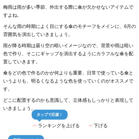
梅雨は雨が多い季節、外出する際に傘が欠かせないアイテムで
すよね。
そんな雨の時期によく目にする傘のモチーフをメインに、6月の
雰囲気を演出していきましょう。
雨が降る時期は曇り空の暗いイメージなので、背景や雨は暗い
色で作り、そこにギャップを演出するようにカラフルな傘を配
置していきます。
傘をどの色で作るのかが何よりも重要、日常で使っている傘と
いうよりも、明るくなるような色を使っていくのがオススメで
す。
どこに配置するのかも意識して、立体感もしっかりと表現して
いきましょう。
タップで応援！
expand_less
expand_more
ランキングを上げる
下げる
気軽にコメント