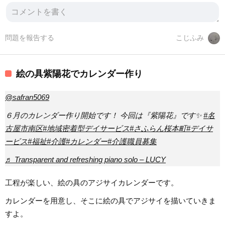
問題を報告する
こじふみ
絵の具紫陽花でカレンダー作り
@safran5069
６月のカレンダー作り開始です！ 今回は『紫陽花』です✨
#名
古屋市南区
#地域密着型デイサービス
#さふらん桜本町
#デイサ
ービス
#福祉
#介護
#カレンダー
#介護職員募集
♬ Transparent and refreshing piano solo – LUCY
工程が楽しい、絵の具のアジサイカレンダーです。
カレンダーを用意し、そこに絵の具でアジサイを描いていきま
すよ。