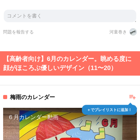
問題を報告する
河童巻き
【高齢者向け】6月のカレンダー。眺める度に
顔がほころぶ優しいデザイン（11〜20）
playlist_add
梅雨のカレンダー
＋でプレイリストに追加！
６月カレンダー動画