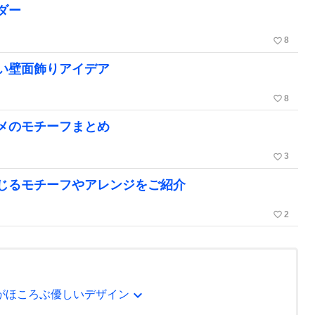
ダー
favorite_border
8
い壁面飾りアイデア
favorite_border
8
メのモチーフまとめ
favorite_border
3
じるモチーフやアレンジをご紹介
favorite_border
2
expand_more
がほころぶ優しいデザイン