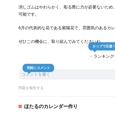
消しゴムはやわらかく、彫る際に力が必要ないため
可能です。
6月の代表的な花である紫陽花で、雰囲気のあるカ
ぜひこの機会に、取り組んでみてくださいね。
タップで応援
expand_less
ランキング
気軽にコメント
問題を報告する
ほたるのカレンダー作り