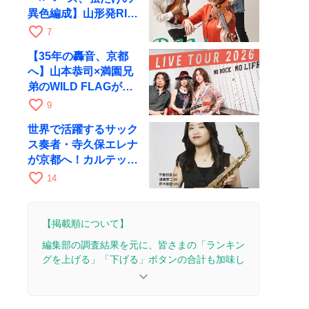
異色編成】山形発RIM
が初全国ツアーで8月
favorite_border
7
17日にRAGへ
【35年の轟音、京都
へ】山本恭司×満園兄
弟のWILD FLAGが8
月6日にRAGでライブ
favorite_border
9
世界で活躍するサック
ス奏者・寺久保エレナ
が京都へ！カルテッ
ト・ツアー京都公演を
favorite_border
14
10月28日に開催
【掲載順について】
編集部の調査結果を元に、皆さまの「ランキン
グを上げる」「下げる」ボタンの合計も加味し
て決まります。
keyboard_arrow_down
【更新履歴】