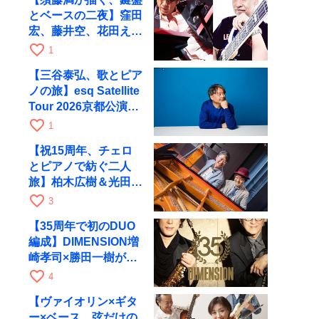
とベースの二夜】窪田
宏、藤井空、花田えみ
と京都RAGで共演
favorite_border
1
【三谷泰弘、歌とピア
ノの旅】esq Satellite
Tour 2026京都公演を
10月に開催
favorite_border
1
【祝15周年、チェロ
とピアノで紡ぐ二人
旅】柏木広樹＆光田健
一が11月12日に京都
favorite_border
3
RAGへ
【35周年で初のDUO
編成】DIMENSION増
崎孝司×勝田一樹が10
月11日に京都RAGへ
favorite_border
4
【ヴァイオリン×ギタ
ー×ベース、弦だけの