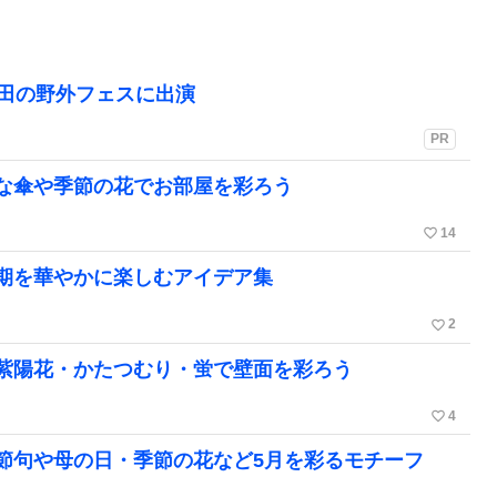
町田の野外フェスに出演
PR
な傘や季節の花でお部屋を彩ろう
favorite_border
14
期を華やかに楽しむアイデア集
favorite_border
2
紫陽花・かたつむり・蛍で壁面を彩ろう
favorite_border
4
節句や母の日・季節の花など5月を彩るモチーフ