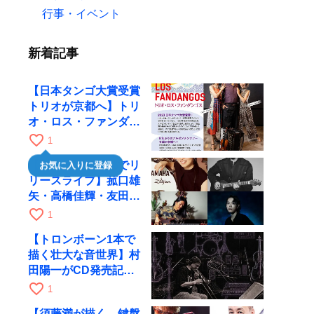
行事・イベント
新着記事
【日本タンゴ大賞受賞
トリオが京都へ】トリ
オ・ロス・ファンダン
ゴスが10月9日にRAG
favorite_border
1
で公演
【川口千里、京都でリ
お気に入りに登録
リースライブ】菰口雄
矢・高橋佳輝・友田ジ
ュンと9月28日にRAG
favorite_border
1
へ
【トロンボーン1本で
描く壮大な音世界】村
田陽一がCD発売記念
ツアーで9月4日に京
favorite_border
1
都へ
【須藤満が描く、鍵盤