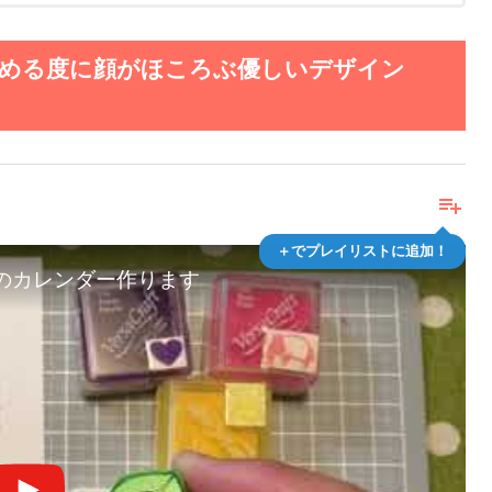
眺める度に顔がほころぶ優しいデザイン
playlist_add
＋でプレイリストに追加！
のカレンダー作ります