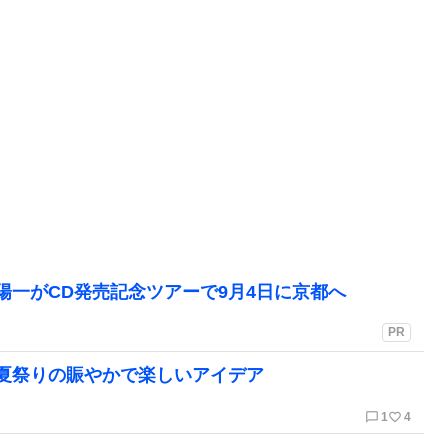
陽一がCD発売記念ツアーで9月4日に京都へ
PR
夏祭りの賑やかで楽しいアイデア
chat_bubble_outline
favorite_border
1
4