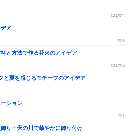
chat_bubble_outline
favorite_border
1
4
イデア
favorite_border
5
材料と方法で作る花火のアイデア
chat_bubble_outline
favorite_border
1
5
クと夏を感じるモチーフのアイデア
エーション
favorite_border
1
貝飾り・天の川で華やかに飾り付け