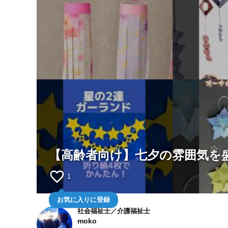
【高齢者向け】七夕の雰囲気を
favorite_border
1
お気に入りに登録
社会福祉士／介護福祉士
moko