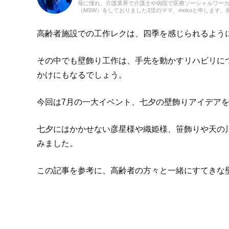
母に憧れ、介護業界で介護士や病院で医療ソーシャルワー
（MSW）をしておりました3児のママ、mokoと申します。
での経験を活かして、主に介護に関する記事を執筆してま
ます。どうぞよろしくお願いいたします。
高齢者施設での工作レクは、四季を感じられるよう
その中でも壁飾り工作は、手先を動かすリハビリに
かけにもなるでしょう。
今回は7月の一大イベント、七夕の壁飾りアイデア
七夕にはかかせない彦星様や織姫様、笹飾りや天の
みました。
この記事を参考に、高齢者の方々と一緒にすてきな