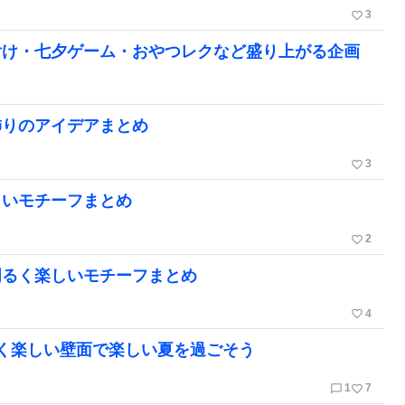
favorite_border
3
付け・七夕ゲーム・おやつレクなど盛り上がる企画
飾りのアイデアまとめ
favorite_border
3
しいモチーフまとめ
favorite_border
2
明るく楽しいモチーフまとめ
favorite_border
4
く楽しい壁面で楽しい夏を過ごそう
chat_bubble_outline
favorite_border
1
7