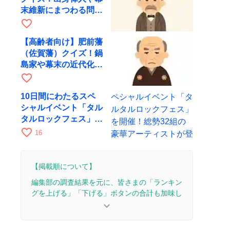
末維新にまつわる問題
を出題
favorite_border
【高齢者向け】肥前藩
（佐賀藩）クイズ！鍋
島家や幕末の近代化に
まつわる問題
favorite_border
10日間にわたるスペ
シャルイベント「タル
タルロックフェス」を
開催！総勢32組の豪
favorite_border
16
華アーティストが登場
【掲載順について】
編集部の調査結果を元に、皆さまの「ランキン
グを上げる」「下げる」ボタンの合計も加味し
て決まります。
keyboard_arrow_down
【更新履歴】