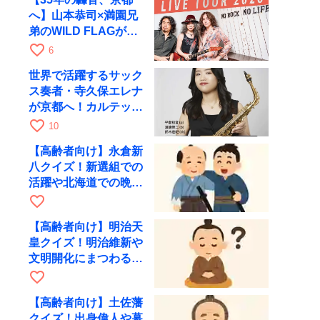
へ】山本恭司×満園兄
弟のWILD FLAGが8
月6日にRAGでライブ
favorite_border
6
世界で活躍するサック
ス奏者・寺久保エレナ
が京都へ！カルテッ
ト・ツアー京都公演を
favorite_border
10
10月28日に開催
【高齢者向け】永倉新
八クイズ！新選組での
活躍や北海道での晩年
を出題
favorite_border
【高齢者向け】明治天
皇クイズ！明治維新や
文明開化にまつわる問
題を出題
favorite_border
【高齢者向け】土佐藩
クイズ！出身偉人や幕