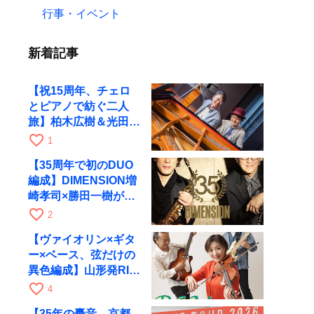
行事・イベント
新着記事
【祝15周年、チェロ
とピアノで紡ぐ二人
旅】柏木広樹＆光田健
一が11月12日に京都
favorite_border
1
RAGへ
【35周年で初のDUO
編成】DIMENSION増
崎孝司×勝田一樹が10
月11日に京都RAGへ
favorite_border
2
【ヴァイオリン×ギタ
ー×ベース、弦だけの
異色編成】山形発RIM
が初全国ツアーで8月
favorite_border
4
17日にRAGへ
【35年の轟音、京都