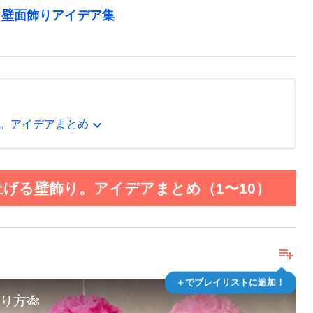
。壁面飾りアイデア集
expand_more
。アイデアまとめ
げる壁飾り。アイデアまとめ（1〜10）
playlist_add
＋でプレイリストに追加！
り方🎋