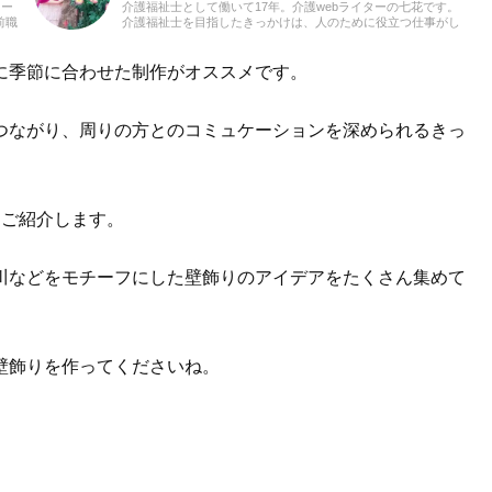
カー
介護福祉士として働いて17年。介護webライターの七花です。
前職
介護福祉士を目指したきっかけは、人のために役立つ仕事がし
いり
たかったから。デイケアで長年勤めてきたので、さまざまなレ
クリエーションを体験してきました。とくに音楽に合わせた体
操は、笑顔あふれる雰囲気になりとても好評でした。これから
に季節に合わせた制作がオススメです。
も、たくさんの方に介護関連の記事を通して、心に響く文章を
届けられたらうれしいです。よろしくお願いします。
つながり、周りの方とのコミュケーションを深められるきっ
をご紹介します。
川などをモチーフにした壁飾りのアイデアをたくさん集めて
壁飾りを作ってくださいね。