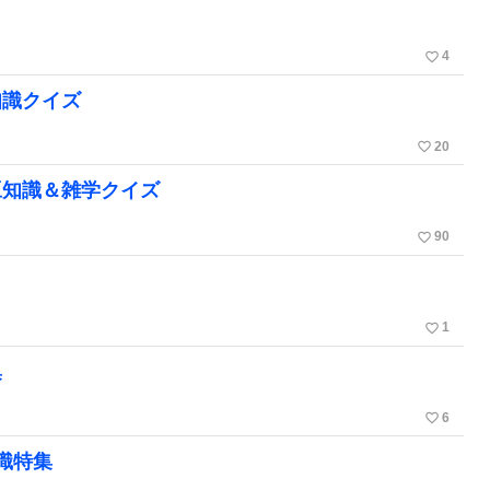
favorite_border
4
知識クイズ
favorite_border
20
豆知識＆雑学クイズ
favorite_border
90
favorite_border
1
集
favorite_border
6
識特集