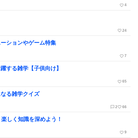
favorite_border
4
favorite_border
24
エーションやゲーム特集
favorite_border
7
活躍する雑学【子供向け】
favorite_border
65
になる雑学クイズ
chat_bubble_outline
favorite_border
2
66
。楽しく知識を深めよう！
favorite_border
9