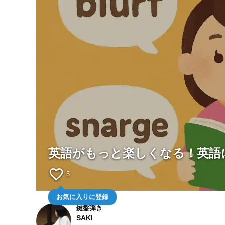
英語がもっと楽しくなる！英語
favorite_border
5
お気に入りに登録
鍵盤弾き
SAKI