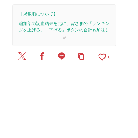
【掲載順について】
編集部の調査結果を元に、皆さまの「ランキン
グを上げる」「下げる」ボタンの合計も加味し
て決まります。
keyboard_arrow_down
【更新履歴】
favorite_border
content_copy
2024/5/2：記事を公開しました。
5