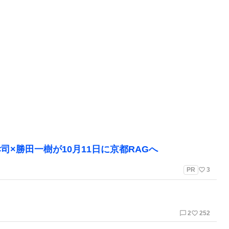
孝司×勝田一樹が10月11日に京都RAGへ
favorite_border
PR
3
chat_bubble_outline
favorite_border
2
252