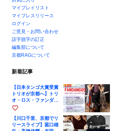
マイプレイリスト
マイプレスリリース
ログイン
ご意見・お問い合わせ
誤字脱字の訂正
編集部について
京都RAGについて
新着記事
【日本タンゴ大賞受賞
トリオが京都へ】トリ
オ・ロス・ファンダン
ゴスが10月9日にRAG
favorite_border
で公演
【川口千里、京都でリ
リースライブ】菰口雄