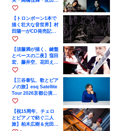
矢・高橋佳輝・友田ジ
ュンと9月28日にRAG
favorite_border
へ
【トロンボーン1本で
描く壮大な音世界】村
田陽一がCD発売記念
ツアーで9月4日に京
favorite_border
都へ
【須藤満が描く、鍵盤
とベースの二夜】窪田
宏、藤井空、花田えみ
と京都RAGで共演
favorite_border
【三谷泰弘、歌とピア
ノの旅】esq Satellite
Tour 2026京都公演を
10月に開催
favorite_border
【祝15周年、チェロ
とピアノで紡ぐ二人
旅】柏木広樹＆光田健
一が11月12日に京都