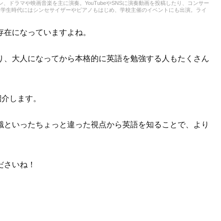
、ドラマや映画音楽を主に演奏。YouTubeやSNSに演奏動画を投稿したり、コンサー
、学生時代にはシンセサイザーやピアノもはじめ、学校主催のイベントにも出演。ライ
ルの記事に触れてきたので、これまでの経験を活かしながら「やってみたい！」「聴い
ます！
存在になっていますよね。
り、大人になってから本格的に英語を勉強する人もたくさん
紹介します。
識といったちょっと違った視点から英語を知ることで、より
ださいね！