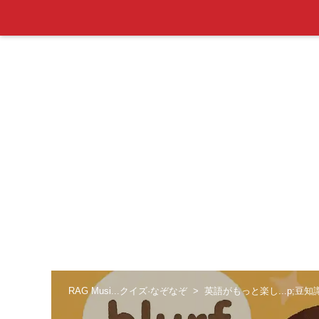
RAG Musi...クイズ·なぞなぞ
英語がもっと楽し...p;豆