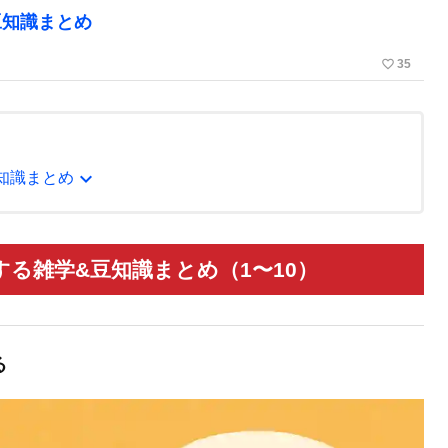
豆知識まとめ
favorite_border
35
expand_more
知識まとめ
る雑学&豆知識まとめ（1〜10）
る