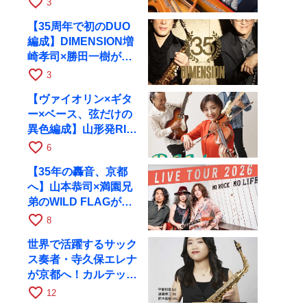
favorite_border
3
RAGへ
【35周年で初のDUO
編成】DIMENSION増
崎孝司×勝田一樹が10
月11日に京都RAGへ
favorite_border
3
【ヴァイオリン×ギタ
ー×ベース、弦だけの
異色編成】山形発RIM
が初全国ツアーで8月
favorite_border
6
17日にRAGへ
【35年の轟音、京都
へ】山本恭司×満園兄
弟のWILD FLAGが8
月6日にRAGでライブ
favorite_border
8
世界で活躍するサック
ス奏者・寺久保エレナ
が京都へ！カルテッ
ト・ツアー京都公演を
favorite_border
12
10月28日に開催