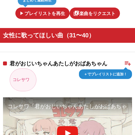
まとめて連続再生
play_arrow
library_music
プレイリストを再生
楽曲をリクエスト
女性に歌ってほしい曲（31〜40）
playlist_add
君がおじいちゃんあたしがおばあちゃん
＋でプレイリストに追加！
コレサワ
コレサワ「君がおじいちゃんあたしがおばあちゃん」【M