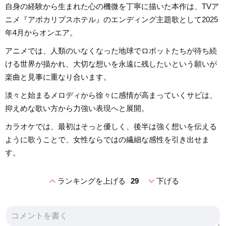
自身の経験から生まれた心の機微を丁寧に描いた本作は、TVア
ニメ『アポカリプスホテル』のエンディング主題歌として2025
年4月からオンエア。
アニメでは、人類のいなくなった地球でロボットたちが待ち続
ける世界が描かれ、大切な想いを永遠に残したいという願いが
楽曲と見事に重なり合います。
淡々と始まるメロディから徐々に感情が高まっていくサビは、
抑えめな歌い方から力強い表現へと展開。
カラオケでは、最初はそっと優しく、後半は強く想いを伝える
ように歌うことで、女性ならではの繊細な感性を引き出せま
す。
expand_less
expand_more
ランキングを上げる
29
下げる