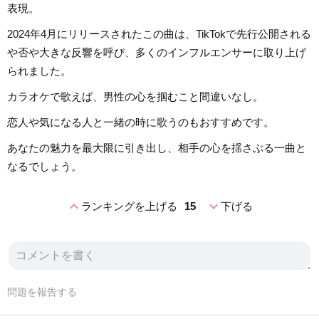
表現。
2024年4月にリリースされたこの曲は、TikTokで先行公開される
や否や大きな反響を呼び、多くのインフルエンサーに取り上げ
られました。
カラオケで歌えば、男性の心を掴むこと間違いなし。
恋人や気になる人と一緒の時に歌うのもおすすめです。
あなたの魅力を最大限に引き出し、相手の心を揺さぶる一曲と
なるでしょう。
expand_less
expand_more
ランキングを上げる
15
下げる
問題を報告する