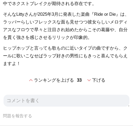
中でネクストブレイクが期待される存在です。
そんなLittyさんが2025年3月に発表した楽曲『Ride or Die』は、
ラッパーらしいフレックスな面も見せつつ彼女らしいメロディ
アスなフロウで早々と注目され始めたからこその葛藤や、自分
を貫く強さを感じさせるリリックが印象的。
ヒップホップと言っても歌ものに近いタイプの曲ですから、ク
ールに歌いこなせばラップ好きの男性にもきっと喜んでもらえ
ますよ！
expand_less
expand_more
ランキングを上げる
33
下げる
問題を報告する