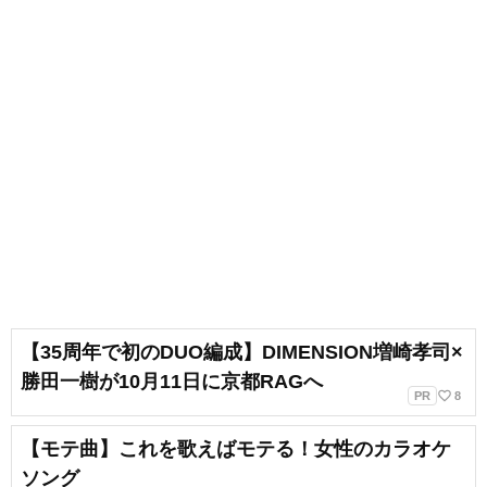
【35周年で初のDUO編成】DIMENSION増崎孝司×
勝田一樹が10月11日に京都RAGへ
favorite_border
PR
8
【モテ曲】これを歌えばモテる！女性のカラオケ
ソング