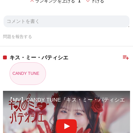
expand_less
expand_more
ランキングを上げる
1
下げる
問題を報告する
playlist_add
キス・ミー・パティシエ
CANDY TUNE
【MV】CANDY TUNE『キス・ミー・パティシエ』