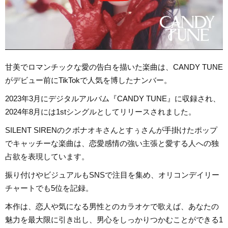
甘美でロマンチックな愛の告白を描いた楽曲は、CANDY TUNE
がデビュー前にTikTokで人気を博したナンバー。
2023年3月にデジタルアルバム『CANDY TUNE』に収録され、
2024年8月には1stシングルとしてリリースされました。
SILENT SIRENのクボナオキさんとすぅさんが手掛けたポップ
でキャッチーな楽曲は、恋愛感情の強い主張と愛する人への独
占欲を表現しています。
振り付けやビジュアルもSNSで注目を集め、オリコンデイリー
チャートでも5位を記録。
本作は、恋人や気になる男性とのカラオケで歌えば、あなたの
魅力を最大限に引き出し、男心をしっかりつかむことができる1