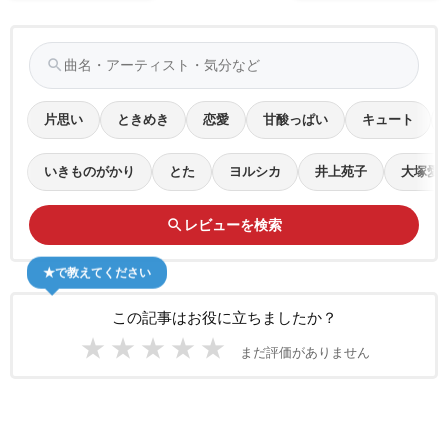
search
片思い
ときめき
恋愛
甘酸っぱい
キュート
いきものがかり
とた
ヨルシカ
井上苑子
大塚愛
search
レビューを検索
★で教えてください
この記事はお役に立ちましたか？
★
★
★
★
★
まだ評価がありません