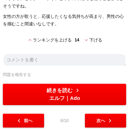
そうですね。
女性の方が歌うと、応援したくなる気持ちが高まり、男性の心
を掴むこと間違いなしです。
expand_less
expand_more
ランキングを上げる
14
下げる
問題を報告する
chevron_right
続きを読む
エルフ
Ado
chevron_left
chevron_right
前へ
6/10
次へ