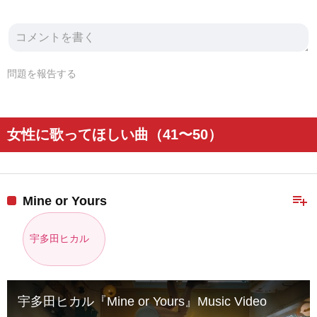
問題を報告する
女性に歌ってほしい曲（41〜50）
playlist_add
Mine or Yours
宇多田ヒカル
宇多田ヒカル『Mine or Yours』Music Video