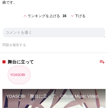
曲です。
expand_less
expand_more
ランキングを上げる
16
下げる
問題を報告する
playlist_add
舞台に立って
YOASOBI
YOASOBI「舞台に立って」Official Music Video