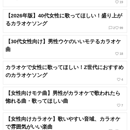
favorite_border
19
【2026年版】40代女性に歌ってほしい！盛り上が
るカラオケソング
chat_bubble_outline
favorite_border
2
99
【30代女性向け】男性ウケのいいモテるカラオケ
曲
favorite_border
18
カラオケで女性に歌ってほしい！Z世代におすすめ
のカラオケソング
favorite_border
4
【女性向けモテ曲】男性がカラオケで歌われたら
惚れる曲・歌ってほしい曲
favorite_border
7
【女性向けカラオケ】歌いやすい音域、カラオケ
で雰囲気がいい楽曲