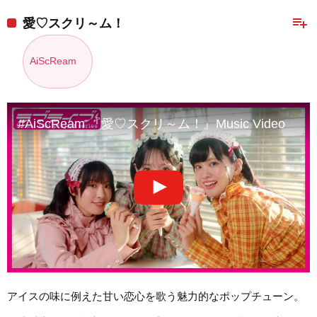
playlist_add
愛♡スクリ～ム！
AiScReam
#AiScReam 『愛♡スクリ～ム！』Music Video
アイスの味に例えた甘い恋心を歌う魅力的なポップチューン。