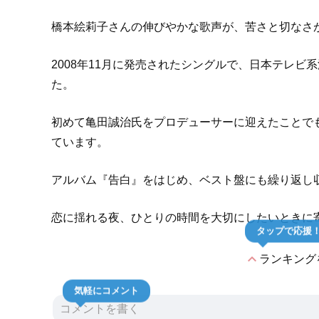
橋本絵莉子さんの伸びやかな歌声が、苦さと切なさ
2008年11月に発売されたシングルで、日本テレ
た。
初めて亀田誠治氏をプロデューサーに迎えたことで
ています。
アルバム『告白』をはじめ、ベスト盤にも繰り返し
恋に揺れる夜、ひとりの時間を大切にしたいときに
タップで応援
expand_less
ランキング
気軽にコメント