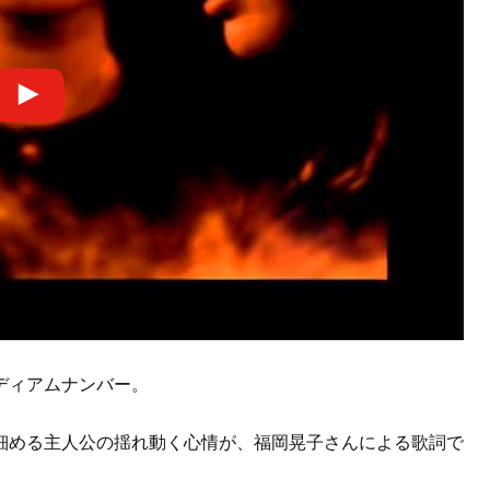
ディアムナンバー。
細める主人公の揺れ動く心情が、福岡晃子さんによる歌詞で