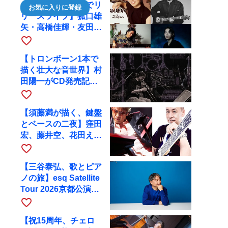
【川口千里、京都でリ
お気に入りに登録
リースライブ】菰口雄
矢・高橋佳輝・友田ジ
ュンと9月28日にRAG
favorite_border
へ
【トロンボーン1本で
描く壮大な音世界】村
田陽一がCD発売記念
ツアーで9月4日に京
favorite_border
都へ
【須藤満が描く、鍵盤
とベースの二夜】窪田
宏、藤井空、花田えみ
と京都RAGで共演
favorite_border
【三谷泰弘、歌とピア
ノの旅】esq Satellite
Tour 2026京都公演を
10月に開催
favorite_border
【祝15周年、チェロ