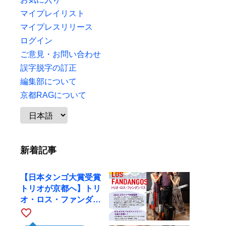
マイプレイリスト
マイプレスリリース
ログイン
ご意見・お問い合わせ
誤字脱字の訂正
編集部について
京都RAGについて
新着記事
【日本タンゴ大賞受賞
トリオが京都へ】トリ
オ・ロス・ファンダン
ゴスが10月9日にRAG
favorite_border
で公演