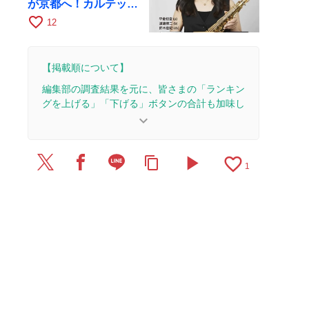
が京都へ！カルテッ
ト・ツアー京都公演を
favorite_border
12
10月28日に開催
【掲載順について】
編集部の調査結果を元に、皆さまの「ランキン
グを上げる」「下げる」ボタンの合計も加味し
て決まります。
keyboard_arrow_down
【更新履歴】
play_arrow
favorite_border
content_copy
2025/10/23：14本のレビューを追加・更新して、
1
記事全体をアップデートしました。
2025/6/15：2本のレビューを追加・更新。
2025/4/8：1本のレビューを追加・更新。
2023/10/2：2本のレビューを追加・更新。
2018/4/6：1本のレビューを追加・更新。
2018/3/9：21本のレビューを追加・更新。
2018/3/1：記事を公開しました。