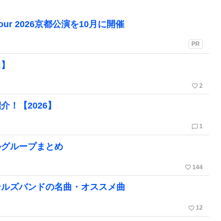
Tour 2026京都公演を10月に開催
PR
曲】
favorite_border
2
！【2026】
chat_bubble_outline
1
ルグループまとめ
favorite_border
144
ールズバンドの名曲・オススメ曲
favorite_border
12