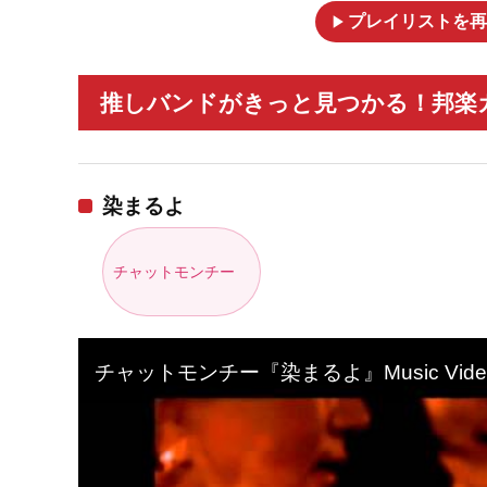
play_arrow
プレイリストを再
推しバンドがきっと見つかる！邦楽ガ
染まるよ
チャットモンチー
チャットモンチー『染まるよ』Music Vide