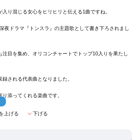
が入り混じる女心をヒリヒリと伝える1曲ですね。
ビ系深夜ドラマ『トンスラ』の主題歌として書き下ろされまし
も注目を集め、オリコンチャートでトップ10入りを果たし
収録される代表曲となりました。
寄り添ってくれる楽曲です。
！
expand_more
を上げる
下げる