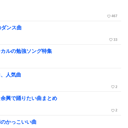
favorite_border
467
のダンス曲
favorite_border
33
ーカルの勉強ソング特集
曲、人気曲
favorite_border
2
。余興で踊りたい曲まとめ
favorite_border
2
和のかっこいい曲