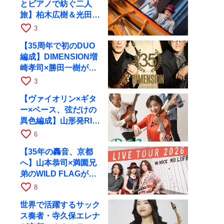
とピアノで紡ぐ二人
旅】柏木広樹＆光田健
一が11月12日に京都
favorite_border
3
RAGへ
【35周年で初のDUO
編成】DIMENSION増
崎孝司×勝田一樹が10
月11日に京都RAGへ
favorite_border
3
【ヴァイオリン×ギタ
ー×ベース、弦だけの
異色編成】山形発RIM
が初全国ツアーで8月
favorite_border
6
17日にRAGへ
【35年の轟音、京都
へ】山本恭司×満園兄
弟のWILD FLAGが8
月6日にRAGでライブ
favorite_border
8
世界で活躍するサック
ス奏者・寺久保エレナ