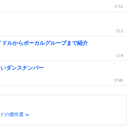
favorite_border
11
favorite_border
2
アイドルからボーカルグループまで紹介
favorite_border
8
たいダンスナンバー
favorite_border
45
expand_more
ドの傑作選