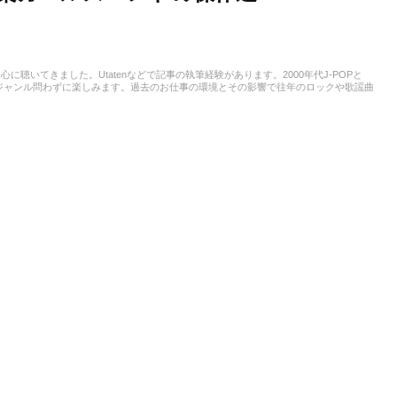
聴いてきました。Utatenなどで記事の執筆経験があります。2000年代J-POPと
神でジャンル問わずに楽しみます。過去のお仕事の環境とその影響で往年のロックや歌謡曲
ん。『RAG MUSIC』ではK-POPとJ-POPを中心に担当中。ポップスシーンを見