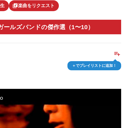
library_music
生
楽曲をリクエスト
ールズバンドの傑作選（1〜10）
playlist_add
＋でプレイリストに追加！
o