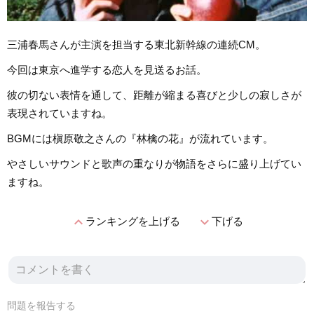
三浦春馬さんが主演を担当する東北新幹線の連続CM。
今回は東京へ進学する恋人を見送るお話。
彼の切ない表情を通して、距離が縮まる喜びと少しの寂しさが
表現されていますね。
BGMには槇原敬之さんの『林檎の花』が流れています。
やさしいサウンドと歌声の重なりが物語をさらに盛り上げてい
ますね。
expand_less
expand_more
ランキングを上げる
下げる
問題を報告する