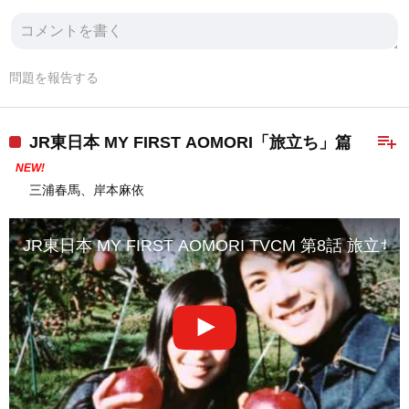
問題を報告する
playlist_add
JR東日本 MY FIRST AOMORI「旅立ち」篇
NEW!
三浦春馬、岸本麻依
JR東日本 MY FIRST AOMORI TVCM 第8話 旅立ち