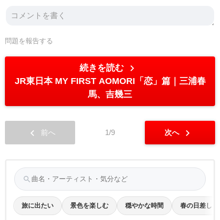
問題を報告する
chevron_right
続きを読む
JR東日本 MY FIRST AOMORI「恋」篇
三浦春
馬、吉幾三
chevron_left
chevron_right
前へ
1/9
次へ
search
旅に出たい
景色を楽しむ
穏やかな時間
春の日差し