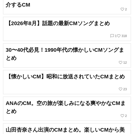
介するCM
favorite_border
2
【2026年8月】話題の最新CMソングまとめ
chat_bubble_outline
favorite_border
1
318
30〜40代必見！1990年代の懐かしいCMソングま
とめ
favorite_border
12
【懐かしいCM】昭和に放送されていたCMまとめ
favorite_border
23
ANAのCM。空の旅が楽しみになる爽やかなCMま
とめ
favorite_border
2
山田杏奈さん出演のCMまとめ。楽しいCMから美