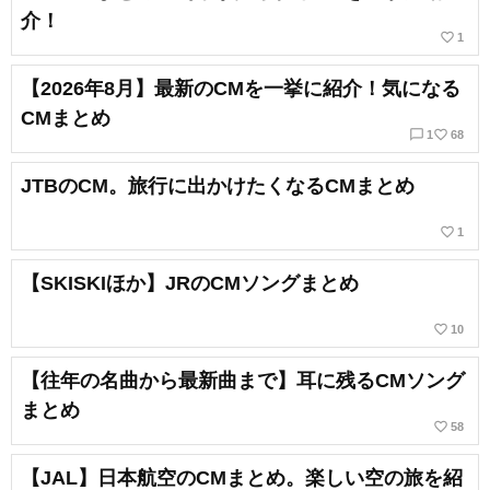
介！
favorite_border
1
【2026年8月】最新のCMを一挙に紹介！気になる
CMまとめ
chat_bubble_outline
favorite_border
1
68
JTBのCM。旅行に出かけたくなるCMまとめ
favorite_border
1
【SKISKIほか】JRのCMソングまとめ
favorite_border
10
【往年の名曲から最新曲まで】耳に残るCMソング
まとめ
favorite_border
58
【JAL】日本航空のCMまとめ。楽しい空の旅を紹