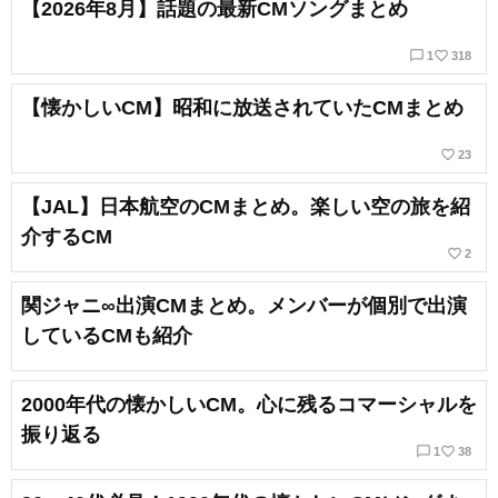
【2026年8月】話題の最新CMソングまとめ
chat_bubble_outline
favorite_border
1
318
【懐かしいCM】昭和に放送されていたCMまとめ
favorite_border
23
【JAL】日本航空のCMまとめ。楽しい空の旅を紹
介するCM
favorite_border
2
関ジャニ∞出演CMまとめ。メンバーが個別で出演
しているCMも紹介
2000年代の懐かしいCM。心に残るコマーシャルを
振り返る
chat_bubble_outline
favorite_border
1
38