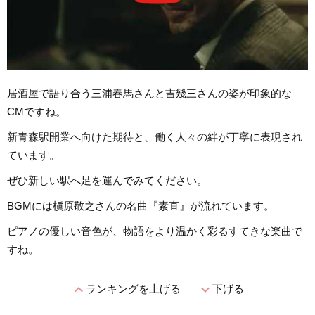
居酒屋で語り合う三浦春馬さんと吉幾三さんの姿が印象的な
CMですね。
新青森駅開業へ向けた期待と、働く人々の絆が丁寧に表現され
ています。
ぜひ新しい駅へ足を運んでみてください。
BGMには槇原敬之さんの名曲『素直』が流れています。
ピアノの優しい音色が、物語をより温かく彩るすてきな楽曲で
すね。
expand_less
expand_more
ランキングを上げる
下げる