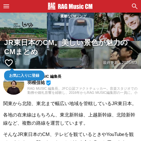
素敵なCMソング
JR東日本のCM。美しい景色が魅力の
CMまとめ
favorite_border
最終更新：
2026/8/3
1
RAG MUSIC 編集長
お気に入りに登録
羽根佳祐
beenhere
RAG MUSIC 編集長。JFC公認ファクトチェッカー。音楽スタジオでの
勤務や婚礼音響を経験し、2016年からRAG MUSIC編集部の一員に。小
学校ではマーチング、中学校では吹奏楽でクラリネット、高校以降は
バンドでドラムと、さまざまな楽器を経験。各種楽曲紹介記事をはじ
関東から北陸、東北まで幅広い地域を管轄しているJR東日本。
め、各地の音楽フェスの紹介記事やライブレポートなど、自身の音楽
活動やこれまでの業務で培った経験を元に日々記事を制作していま
す。音楽は国内外のロックはもちろん、最近ではJ-POPも広く好んで
各地の在来線はもちろん、東北新幹線、上越新幹線、北陸新幹
聴いています。
線など、複数の路線を運営しています。
そんなJR東日本のCM、テレビを観ているときやYouTubeを観