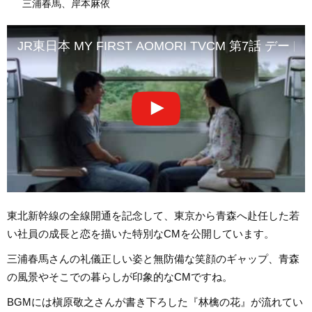
三浦春馬、岸本麻依
JR東日本 MY FIRST AOMORI TVCM 第7話 デート
東北新幹線の全線開通を記念して、東京から青森へ赴任した若
い社員の成長と恋を描いた特別なCMを公開しています。
三浦春馬さんの礼儀正しい姿と無防備な笑顔のギャップ、青森
の風景やそこでの暮らしが印象的なCMですね。
BGMには槇原敬之さんが書き下ろした『林檎の花』が流れてい