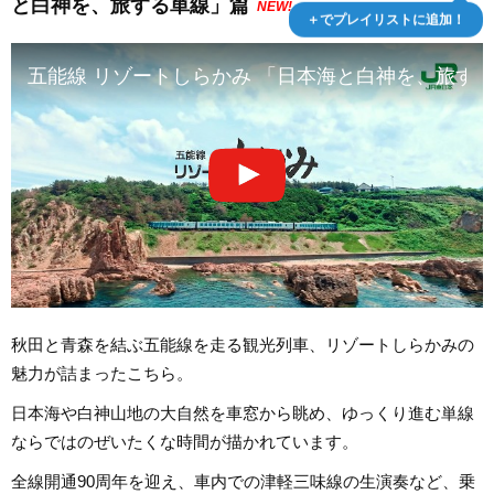
と白神を、旅する単線」篇
NEW!
＋でプレイリストに追加！
五能線 リゾートしらかみ 「日本海と白神を、旅す
秋田と青森を結ぶ五能線を走る観光列車、リゾートしらかみの
魅力が詰まったこちら。
日本海や白神山地の大自然を車窓から眺め、ゆっくり進む単線
ならではのぜいたくな時間が描かれています。
全線開通90周年を迎え、車内での津軽三味線の生演奏など、乗