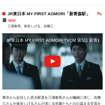
playlist_add
JR東日本 MY FIRST AOMORI「新青森駅」
篇
NEW!
三浦春馬、泉谷しげる、吉幾三
JR東日本 MY FIRST AOMORI TVCM 第5話 新青森
東京から赴任した若き駅員を三浦春馬さんが繊細に演じ、吉幾
三さんや泉谷しげるさんが演じる先輩たちとの心温まる交流を