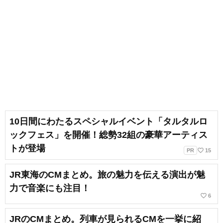
10日間にわたるスペシャルイベント「タルタルロ
ックフェス」を開催！総勢32組の豪華アーティス
トが登場
favorite_border
PR
15
JR東海のCMまとめ。旅の魅力を伝える演出が魅
力で音楽にも注目！
favorite_border
6
JRのCMまとめ。列車が見られるCMを一挙に紹