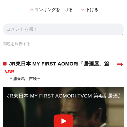
expand_less
expand_more
ランキングを上げる
下げる
問題を報告する
playlist_add
JR東日本 MY FIRST AOMORI「居酒屋」篇
NEW!
三浦春馬、吉幾三
JR東日本 MY FIRST AOMORI TVCM 第4話 居酒屋