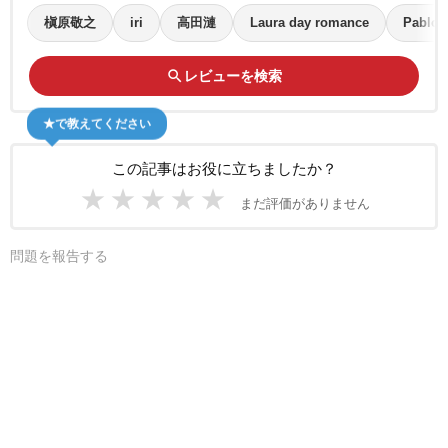
槇原敬之
iri
高田漣
Laura day romance
Pablo 
search
レビューを検索
★で教えてください
この記事はお役に立ちましたか？
★
★
★
★
★
まだ評価がありません
問題を報告する