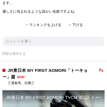
ます。
優しさに包まれるような温かい名曲ですよね。
expand_less
expand_more
ランキングを上げる
下げる
問題を報告する
playlist_add
JR東日本 MY FIRST AOMORI「トーキョ
ー」篇
NEW!
三浦春馬、吉幾三
JR東日本 MY FIRST AOMORI TVCM 第1話 トー