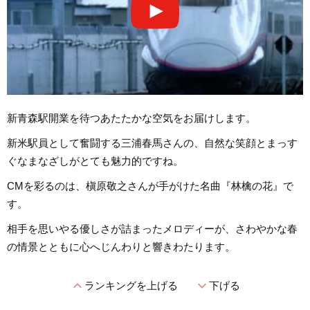
新青森駅開業を待つあたたかな空気をお届けします。
新米駅員として奮闘する三浦春馬さんの、自然な笑顔とまっす
ぐなまなざしがとても魅力的ですね。
CMを彩るのは、槇原敬之さんが手がけた名曲『林檎の花』で
す。
相手を思いやる優しさが詰まったメロディーが、さわやかな春
の情景とともに心へじんわりと響きわたります。
expand_less
expand_more
ランキングを上げる
下げる