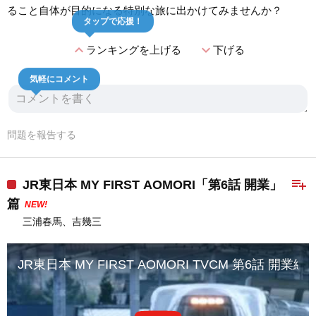
ること自体が目的になる特別な旅に出かけてみませんか？
タップで応援！
expand_less
expand_more
ランキングを上げる
下げる
気軽にコメント
問題を報告する
playlist_add
JR東日本 MY FIRST AOMORI「第6話 開業」
篇
NEW!
三浦春馬、吉幾三
JR東日本 MY FIRST AOMORI TVCM 第6話 開業編