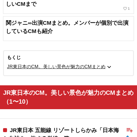
しいCMまで
favorite_border
1
関ジャニ∞出演CMまとめ。メンバーが個別で出演
しているCMも紹介
もくじ
expand_more
JR東日本のCM。美しい景色が魅力のCMまとめ
JR東日本のCM。美しい景色が魅力のCMまとめ
（1〜10）
playlist_add
JR東日本 五能線 リゾートしらかみ「日本海