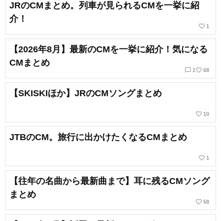
JRのCMまとめ。列車が見られるCMを一挙に紹
介！
favorite_border
1
【2026年8月】最新のCMを一挙に紹介！気になる
CMまとめ
chat_bubble_outline
favorite_border
1
68
【SKISKIほか】JRのCMソングまとめ
favorite_border
10
JTBのCM。旅行に出かけたくなるCMまとめ
favorite_border
1
【往年の名曲から最新曲まで】耳に残るCMソング
まとめ
favorite_border
58