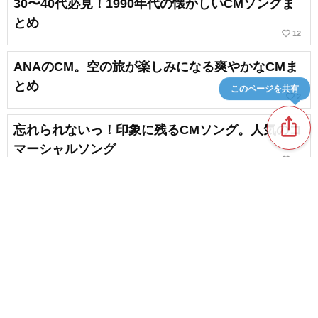
30〜40代必見！1990年代の懐かしいCMソングま
とめ
favorite_border
12
ANAのCM。空の旅が楽しみになる爽やかなCMま
とめ
このページを共有
favorite_border
2
ios_share
忘れられないっ！印象に残るCMソング。人気のコ
マーシャルソング
favorite_border
16
山田杏奈さん出演のCMまとめ。楽しいCMから美
しいCMまで
favorite_border
1
content_copy
JR東海のCM曲。旅したくなる歴代CMソングが心
に響く
favorite_border