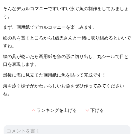
そんなデカルコマニーですいすい泳ぐ魚の制作をしてみましょ
う。
まず、画用紙でデカルコマニーを楽しみます。
絵の具を置くところから1歳児さんと一緒に取り組めるといいで
すね。
絵の具が乾いたら画用紙を魚の形に切り出し、丸シールで目と
口を表現します。
最後に海に見立てた画用紙に魚を貼って完成です！
海を泳ぐ様子がかわいらしいお魚をぜひ作ってみてください
ね。
expand_less
expand_more
ランキングを上げる
下げる