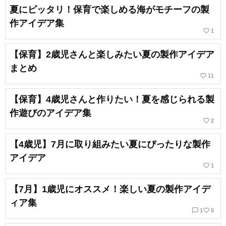
夏にピッタリ！保育で楽しめる海がモチーフの製
作アイデア集
favorite_border
1
【保育】2歳児さんと楽しみたい夏の製作アイデア
まとめ
favorite_border
11
【保育】4歳児さんと作りたい！夏を感じられる製
作遊びのアイデア集
favorite_border
2
【4歳児】7月に取り組みたい夏にぴったりな製作
アイデア
favorite_border
1
【7月】1歳児にオススメ！楽しい夏の製作アイデ
ィア集
chat_bubble_outline
favorite_border
1
5