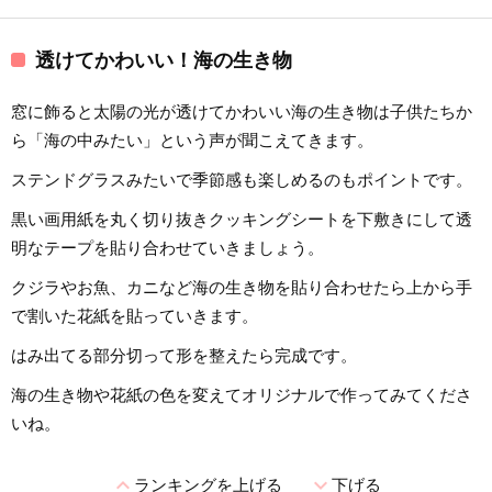
透けてかわいい！海の生き物
窓に飾ると太陽の光が透けてかわいい海の生き物は子供たちか
ら「海の中みたい」という声が聞こえてきます。
ステンドグラスみたいで季節感も楽しめるのもポイントです。
黒い画用紙を丸く切り抜きクッキングシートを下敷きにして透
明なテープを貼り合わせていきましょう。
クジラやお魚、カニなど海の生き物を貼り合わせたら上から手
で割いた花紙を貼っていきます。
はみ出てる部分切って形を整えたら完成です。
海の生き物や花紙の色を変えてオリジナルで作ってみてくださ
いね。
expand_less
expand_more
ランキングを上げる
下げる