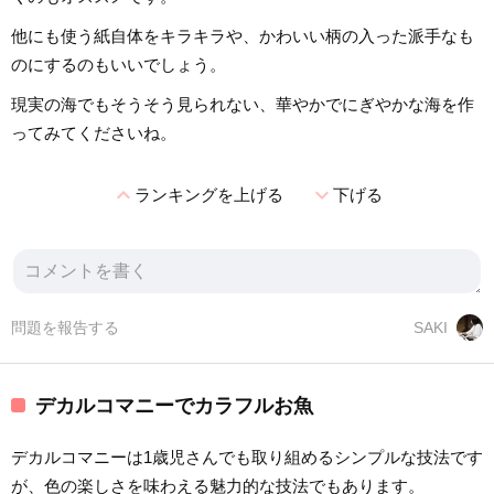
他にも使う紙自体をキラキラや、かわいい柄の入った派手なも
のにするのもいいでしょう。
現実の海でもそうそう見られない、華やかでにぎやかな海を作
ってみてくださいね。
expand_less
expand_more
ランキングを上げる
下げる
問題を報告する
SAKI
デカルコマニーでカラフルお魚
デカルコマニーは1歳児さんでも取り組めるシンプルな技法です
が、色の楽しさを味わえる魅力的な技法でもあります。