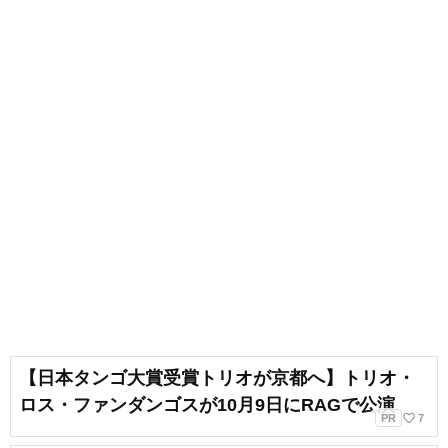
出会いもへて、伝えることの楽し
さを経験。教育現場で培った視点
と編集者としての経験を活かし、
インプットとアウトプットを大切
に音楽や子供に関わる分野を中心
に実践に役立つ情報をお届けしま
す。趣味は楽器、歌、手作り、お
もちゃ、お絵描き、伝承あそび、
アウトドア、本、工作、クラフ
ト。特技はコマ技。
【日本タンゴ大賞受賞トリオが京都へ】トリオ・
ロス・ファンダンゴスが10月9日にRAGで公演
favorite_border
PR
7