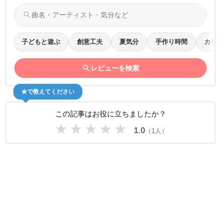
search
子どもと遊ぶ
創意工夫
夏気分
手作り時間
カラ
search
レビューを検索
★で教えてください
この記事はお役に立ちましたか？
★
★
★
★
★
1.0
（1人）