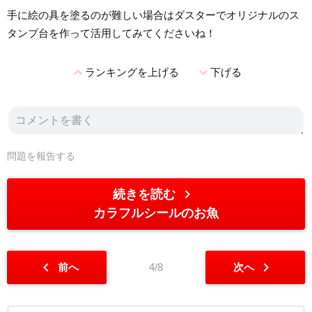
手に絵の具を塗るのが難しい場合はダスターでオリジナルのス
タンプ台を作って活用してみてくださいね！
expand_less
expand_more
ランキングを上げる
下げる
問題を報告する
chevron_right
続きを読む
カラフルシールのお魚
chevron_left
chevron_right
前へ
4/8
次へ