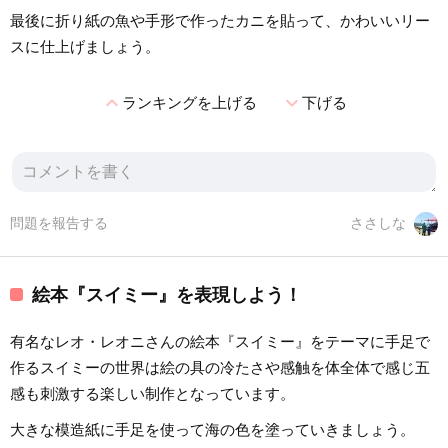
最後に折り紙の魚や手形で作ったカニを貼って、かわいいリー
スに仕上げましょう。
expand_less
expand_more
ランキングを上げる
下げる
問題を報告する
ささしな
絵本『スイミー』を表現しよう！
有名なレオ・レオニさんの絵本『スイミー』をテーマに手足で
作るスイミーの世界は絵の具の冷たさや感触を体全体で感じ五
感も刺激する楽しい制作となっています。
大きな模造紙に手足を使って海の色を塗っていきましょう。