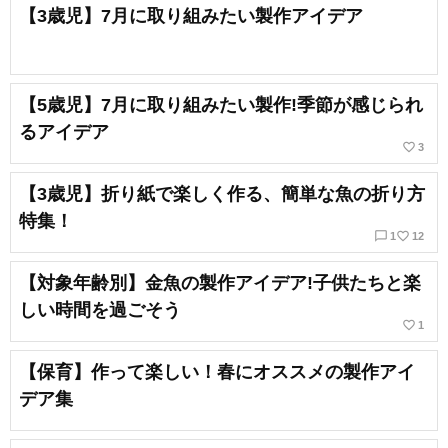
【3歳児】7月に取り組みたい製作アイデア
【5歳児】7月に取り組みたい製作!季節が感じられ
るアイデア
favorite_border
3
【3歳児】折り紙で楽しく作る、簡単な魚の折り方
特集！
chat_bubble_outline
favorite_border
1
12
【対象年齢別】金魚の製作アイデア!子供たちと楽
しい時間を過ごそう
favorite_border
1
【保育】作って楽しい！春にオススメの製作アイ
デア集