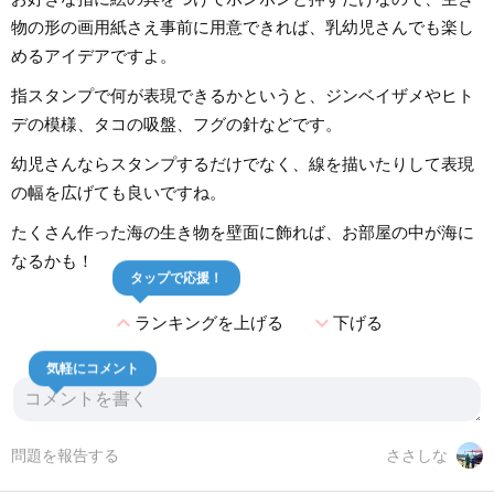
物の形の画用紙さえ事前に用意できれば、乳幼児さんでも楽し
めるアイデアですよ。
指スタンプで何が表現できるかというと、ジンベイザメやヒト
デの模様、タコの吸盤、フグの針などです。
幼児さんならスタンプするだけでなく、線を描いたりして表現
の幅を広げても良いですね。
たくさん作った海の生き物を壁面に飾れば、お部屋の中が海に
なるかも！
タップで応援！
expand_less
expand_more
ランキングを上げる
下げる
気軽にコメント
問題を報告する
ささしな