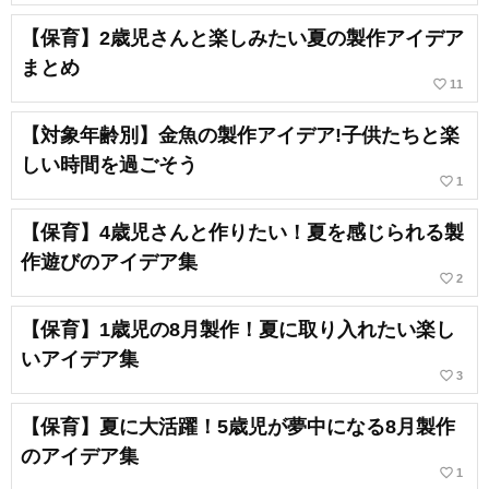
【保育】2歳児さんと楽しみたい夏の製作アイデア
まとめ
favorite_border
11
【対象年齢別】金魚の製作アイデア!子供たちと楽
しい時間を過ごそう
favorite_border
1
【保育】4歳児さんと作りたい！夏を感じられる製
作遊びのアイデア集
favorite_border
2
【保育】1歳児の8月製作！夏に取り入れたい楽し
いアイデア集
favorite_border
3
【保育】夏に大活躍！5歳児が夢中になる8月製作
のアイデア集
favorite_border
1