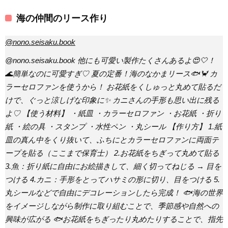
海の仲間のリース作り
@nono.seisaku.book
@nono.seisaku.book 他にも可愛い製作たくさんあるよ😍🤍！
🌊簡単なのに可愛すぎ♡ 夏の定番！海のなかまリース🐟🦀 カ
ラーセロファンを使うから！ お花紙をくしゅっと丸めて貼るだ
けで、ぐっと涼しげな印象に✨ カニさんの手形も思い出に残る
よ♡ 【使う材料】 ・紙皿 ・カラーセロファン ・お花紙 ・折り
紙 ・絵の具 ・スタンプ ・水性ペン ・丸シール 【作り方】 1.紙
皿の真ん中をくり抜いて、ふちにとカラーセロファンに両面テ
ープを貼る（ここまで保育士） 2.お花紙をちぎって丸めて貼る
3.魚：折り紙に自由にお絵描きして、細く切ってねじる → 目を
つける 4.カニ：手形をとってハサミの形に切り、目をつける 5.
丸シールなどで自由にデコレーションしたら完成！ 🐟海の世界
をイメージしながら制作に取り組むことで、季節感や自然への
興味が広がる 🐟お花紙をちぎったり丸めたりすることで、指先