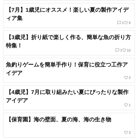
【7月】1歳児にオススメ！楽しい夏の製作アイデ
ィア集
chat_bubble_outline
favorite_border
1
5
【3歳児】折り紙で楽しく作る、簡単な魚の折り方
特集！
chat_bubble_outline
favorite_border
1
12
魚釣りゲームを簡単手作り！保育に役立つ工作ア
イデア
favorite_border
2
【4歳児】7月に取り組みたい夏にぴったりな製作
アイデア
favorite_border
1
【保育園】海の壁面、夏の海、海の生き物
favorite_border
2