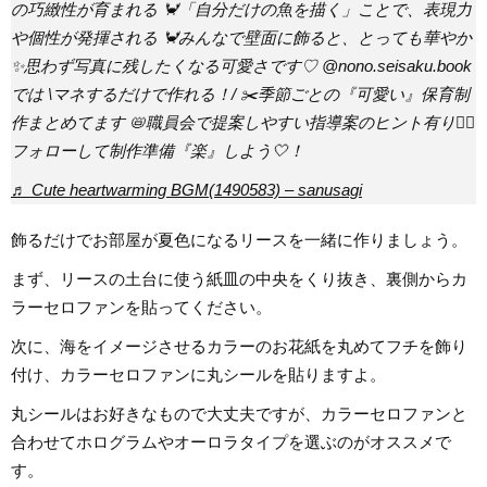
の巧緻性が育まれる 🦀「自分だけの魚を描く」ことで、表現力
や個性が発揮される 🦀みんなで壁面に飾ると、とっても華やか
✨思わず写真に残したくなる可愛さです♡ @nono.seisaku.book
では \マネするだけで作れる！/ ︎︎︎︎✂️季節ごとの『可愛い』保育制
作まとめてます ︎︎︎︎📛職員会で提案しやすい指導案のヒント有り👍🏻
フォローして制作準備『楽』しよう🤍！
♬ Cute heartwarming BGM(1490583) – sanusagi
飾るだけでお部屋が夏色になるリースを一緒に作りましょう。
まず、リースの土台に使う紙皿の中央をくり抜き、裏側からカ
ラーセロファンを貼ってください。
次に、海をイメージさせるカラーのお花紙を丸めてフチを飾り
付け、カラーセロファンに丸シールを貼りますよ。
丸シールはお好きなもので大丈夫ですが、カラーセロファンと
合わせてホログラムやオーロラタイプを選ぶのがオススメで
す。