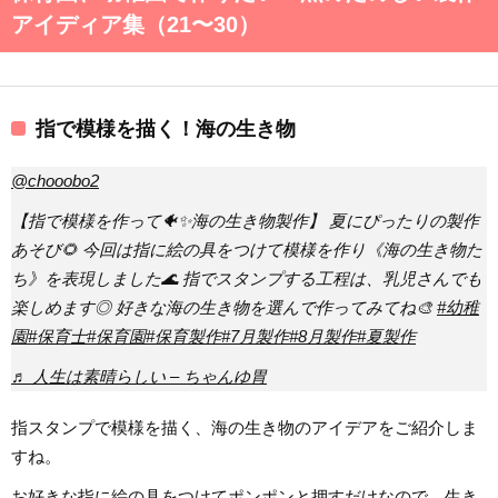
アイディア集（21〜30）
指で模様を描く！海の生き物
@chooobo2
【指で模様を作って🐠✨海の生き物製作】 夏にぴったりの製作
あそび🌻 今回は指に絵の具をつけて模様を作り《海の生き物た
ち》を表現しました🌊 指でスタンプする工程は、乳児さんでも
楽しめます◎ 好きな海の生き物を選んで作ってみてね🎨
#幼稚
園
#保育士
#保育園
#保育製作
#7月製作
#8月製作
#夏製作
♬ 人生は素晴らしい – ちゃんゆ胃
指スタンプで模様を描く、海の生き物のアイデアをご紹介しま
すね。
お好きな指に絵の具をつけてポンポンと押すだけなので、生き