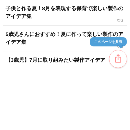
子供と作る夏！8月を表現する保育で楽しい製作の
アイデア集
favorite_border
2
5歳児さんにおすすめ！夏に作って楽しい製作のア
イデア集
このページを共有
favorite_border
2
ios_share
【3歳児】7月に取り組みたい製作アイデア
【保育】夏にぴったりの1歳児向け製作アイデアま
とめ
favorite_border
8
content_copy
【2歳児】7月の楽しい製作＆夏の壁面製作のアイ
デア集
favorite_border
favorite_border
3