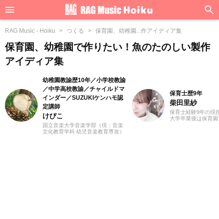
RAG Music - Hoiku
つくる
保育園、幼稚園...作アイディア集
保育園、幼稚園で作りたい！魚のたのしい製作
アイディア集
幼稚園教諭歴10年／小学校教諭
／中学高校教諭／チャイルドマ
保育士歴9年
インダー／SUZUKIケンハモ認
柴田里紗
定講師
保育士経験9年の現
けぴこ
大学卒業後は保育園
た。ピアノを弾きな
国立音楽大学音楽学部（現：音楽
遊びなどを通して子
文化教育学科 幼児音楽教育専攻）
く過ごした経験は宝
卒業。小学校時代は、ゲーム研究
は3人の子どもを育
家の草場純先生が担任でした。大
後デイサービスにて
学卒業後は幼稚園教諭として10年
関わり、一人ひとり
間、学童保育指導員として7年間勤
達支援を行っていま
務した後、シンガポールのインタ
して、母として、さ
ーナショナルスクールで音楽教諭
を活かしながら、文
として赴任。音楽教育だけでな
いを表現し伝えてい
く、日本文化や伝承遊び、レクリ
ます。
エーションなども伝える活動をお
こない、多くの子供たちと関わっ
てきました。その後、小学館にて
フリーランスライター、企画、編
集の仕事を通して楽しい大人との