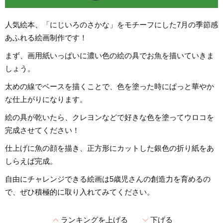
人気絵本、「にじいろのさかな」をモチーフにした7月の季節感
あふれる絵画制作です！
まず、画用紙いっぱいに濃い色の絵の具でお魚を描いていきま
しょう。
太めの線でベースを描くことで、色を塗った時にぱっと華やか
な仕上がりになります。
絵の具が乾いたら、クレヨンなどで好きな色を塗ってウロコを
完成させてください！
仕上げに魚の顔を描き、正方形にカットした銀色の折り紙をあ
しらえば完成。
自由にチャレンジできる絵画は5歳児さんの創造力を育めるの
で、ぜひ積極的に取り入れてみてください。
expand_less
expand_more
ランキングを上げる
下げる