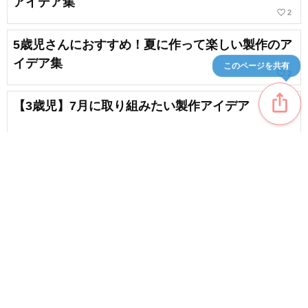
アイデア集
favorite_border
2
5歳児さんにおすすめ！夏に作って楽しい製作のア
イデア集
このページを共有
favorite_border
2
ios_share
【3歳児】7月に取り組みたい製作アイデア
【保育】夏にぴったりの1歳児向け製作アイデアま
とめ
favorite_border
8
content_copy
【2歳児】7月の楽しい製作＆夏の壁面製作のアイ
デア集
favorite_border
favorite_border
3
【5歳児】7月に取り組みたい製作!季節が感じられ