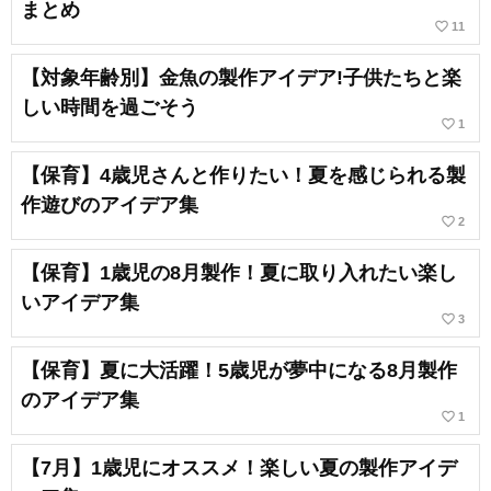
まとめ
favorite_border
11
【対象年齢別】金魚の製作アイデア!子供たちと楽
しい時間を過ごそう
favorite_border
1
【保育】4歳児さんと作りたい！夏を感じられる製
作遊びのアイデア集
favorite_border
2
【保育】1歳児の8月製作！夏に取り入れたい楽し
いアイデア集
favorite_border
3
【保育】夏に大活躍！5歳児が夢中になる8月製作
のアイデア集
favorite_border
1
【7月】1歳児にオススメ！楽しい夏の製作アイデ