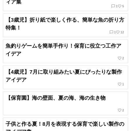
ィア集
chat_bubble_outline
favorite_border
1
5
【3歳児】折り紙で楽しく作る、簡単な魚の折り方
特集！
chat_bubble_outline
favorite_border
1
12
魚釣りゲームを簡単手作り！保育に役立つ工作ア
イデア
favorite_border
2
【4歳児】7月に取り組みたい夏にぴったりな製作
アイデア
favorite_border
1
【保育園】海の壁面、夏の海、海の生き物
favorite_border
2
子供と作る夏！8月を表現する保育で楽しい製作の