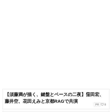
出会いもへて、伝えることの楽し
さを経験。教育現場で培った視点
と編集者としての経験を活かし、
インプットとアウトプットを大切
に音楽や子供に関わる分野を中心
に実践に役立つ情報をお届けしま
す。趣味は楽器、歌、手作り、お
もちゃ、お絵描き、伝承あそび、
アウトドア、本、工作、クラフ
ト。特技はコマ技。
【須藤満が描く、鍵盤とベースの二夜】窪田宏、
藤井空、花田えみと京都RAGで共演
favorite_border
PR
8