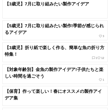
【3歳児】7月に取り組みたい製作アイデア
【5歳児】7月に取り組みたい製作!季節が感じられ
るアイデア
favorite_border
3
【3歳児】折り紙で楽しく作る、簡単な魚の折り方
特集！
chat_bubble_outline
favorite_border
1
12
【対象年齢別】金魚の製作アイデア!子供たちと楽
しい時間を過ごそう
favorite_border
1
【保育】作って楽しい！春にオススメの製作アイ
デア集