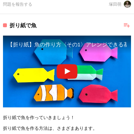
問題を報告する
塚田萌
playlist_add
折り紙で魚
【折り紙】魚の作り方〈その1〉アレンジできる基
折り紙で魚を作っていきましょう！
折り紙で魚を作る方法は、さまざまあります。