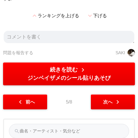
expand_less
expand_more
ランキングを上げる
下げる
問題を報告する
SAKI
chevron_right
続きを読む
ジンベイザメのシール貼りあそび
chevron_left
chevron_right
前へ
5/8
次へ
search