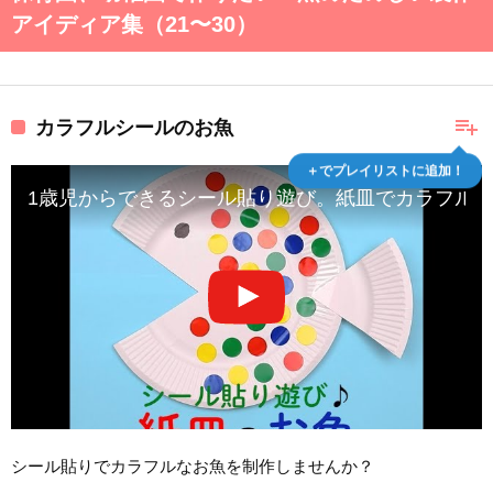
アイディア集（21〜30）
playlist_add
カラフルシールのお魚
＋でプレイリストに追加！
1歳児からできるシール貼り遊び。紙皿でカラフル
シール貼りでカラフルなお魚を制作しませんか？