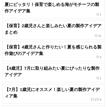
夏にピッタリ！保育で楽しめる海がモチーフの製
作アイデア集
favorite_border
1
【保育】2歳児さんと楽しみたい夏の製作アイデア
まとめ
favorite_border
11
【保育】4歳児さんと作りたい！夏を感じられる製
作遊びのアイデア集
favorite_border
2
【4歳児】7月に取り組みたい夏にぴったりな製作
アイデア
favorite_border
1
【7月】1歳児にオススメ！楽しい夏の製作アイデ
ィア集
chat_bubble_outline
favorite_border
1
5