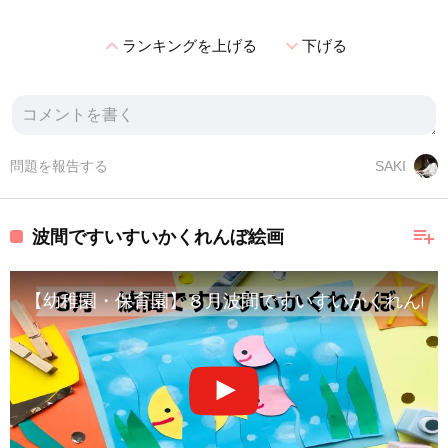
expand_less
expand_more
ランキングを上げる
下げる
問題を報告する
SAKI
playlist_add
波間ですいすいかくれんぼ絵画
【幼稚園・保育園】８月波間ですいすいかくれんぼ