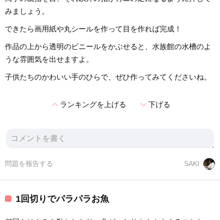
みましょう。
できたら画用紙や丸シールを作って目を作れば完成！
作品の上から透明のビニールをかぶせると、水族館の水槽のよ
うな雰囲気を出せますよ。
子供たちのかわいい手のひらで、ぜひ作ってみてくださいね。
expand_less
expand_more
ランキングを上げる
下げる
問題を報告する
SAKI
1回切りでパラパラお魚