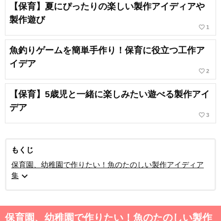
【保育】夏にぴったりの楽しい製作アイディアや
製作遊び
favorite_border
1
魚釣りゲームを簡単手作り！保育に役立つ工作ア
イデア
favorite_border
2
【保育】5歳児と一緒に楽しみたい遊べる製作アイ
デア
favorite_border
3
もくじ
保育園、幼稚園で作りたい！魚のたのしい製作アイディア
expand_more
集
保育園、幼稚園で作りたい！魚のたのしい製作