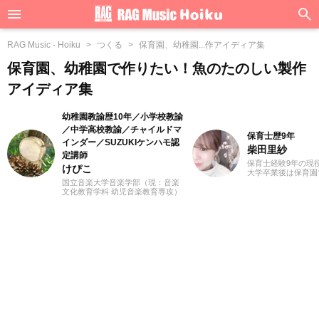
RAG Music - Hoiku
つくる
保育園、幼稚園...作アイディア集
保育園、幼稚園で作りたい！魚のたのしい製作
アイディア集
幼稚園教諭歴10年／小学校教諭
／中学高校教諭／チャイルドマ
保育士歴9年
インダー／SUZUKIケンハモ認
柴田里紗
定講師
保育士経験9年の現
けぴこ
大学卒業後は保育園
た。ピアノを弾きな
国立音楽大学音楽学部（現：音楽
遊びなどを通して子
文化教育学科 幼児音楽教育専攻）
く過ごした経験は宝
卒業。小学校時代は、ゲーム研究
は3人の子どもを育
家の草場純先生が担任でした。大
後デイサービスにて
学卒業後は幼稚園教諭として10年
関わり、一人ひとり
間、学童保育指導員として7年間勤
達支援を行っていま
務した後、シンガポールのインタ
して、母として、さ
ーナショナルスクールで音楽教諭
を活かしながら、文
として赴任。音楽教育だけでな
いを表現し伝えてい
く、日本文化や伝承遊び、レクリ
ます。
エーションなども伝える活動をお
こない、多くの子供たちと関わっ
てきました。その後、小学館にて
フリーランスライター、企画、編
集の仕事を通して楽しい大人との