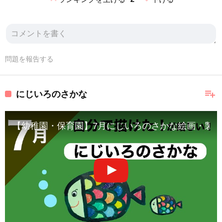
問題を報告する
playlist_add
にじいろのさかな
【幼稚園・保育園】7月にじいろのさかな絵画・製