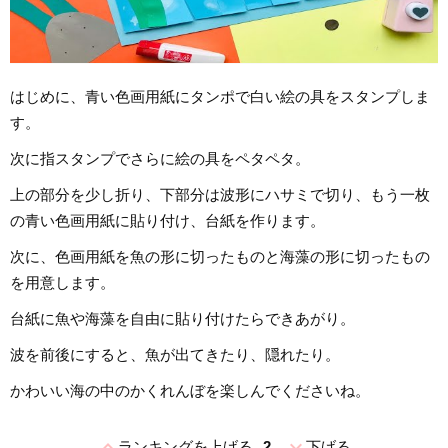
はじめに、青い色画用紙にタンポで白い絵の具をスタンプしま
す。
次に指スタンプでさらに絵の具をペタペタ。
上の部分を少し折り、下部分は波形にハサミで切り、もう一枚
の青い色画用紙に貼り付け、台紙を作ります。
次に、色画用紙を魚の形に切ったものと海藻の形に切ったもの
を用意します。
台紙に魚や海藻を自由に貼り付けたらできあがり。
波を前後にすると、魚が出てきたり、隠れたり。
かわいい海の中のかくれんぼを楽しんでくださいね。
expand_less
expand_more
ランキングを上げる
2
下げる