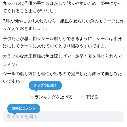
丸シールは子供の手でもはがして貼りやすいため、夢中になっ
てくれることまちがいなし！
7月の制作に取り入れるなら、紙皿を夏らしい魚のモチーフに作
りかえておきましょう。
子供たちが思い切りシール貼りができるように、シールは小分
けにしてケースに入れておくと取り組みやすいですよ。
カラフルな水玉模様の魚は涼しげで一足早く夏を感じられるで
しょう。
シールの貼り方にも個性が出るので完成したら飾って楽しみた
いですね！
タップで応援！
expand_less
expand_more
ランキングを上げる
下げる
気軽にコメント