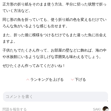
正方形の折り紙をそのまま使う方法、半分に切った状態で折っ
ていく方法など。
同じ形の魚を折っていても、使う折り紙の色を変えるだけでい
ろんな魚がいるような感じも出せます。
また、折った後に模様をつけるだけでもまた違った魚に出会え
ますよ。
子供たちでたくさん作って、お部屋の壁などに飾れば、海の中
や水族館にいるような涼しげな雰囲気も味わえるでしょう。
ぜひたくさん作ってみてくださいね！
expand_less
expand_more
ランキングを上げる
下げる
問題を報告する
SAKI