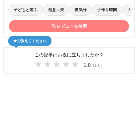
子どもと遊ぶ
創意工夫
夏気分
手作り時間
カラ
search
レビューを検索
★で教えてください
この記事はお役に立ちましたか？
★
★
★
★
★
1.0
（1人）