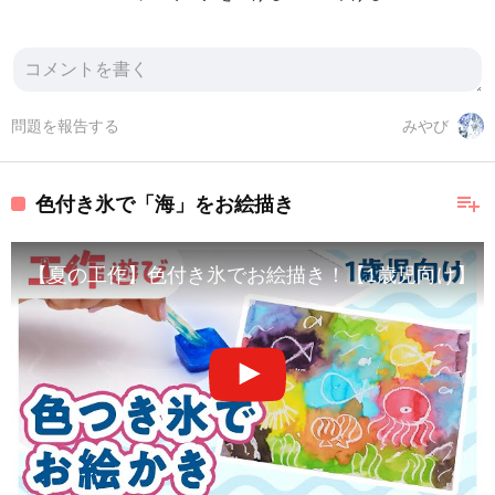
問題を報告する
みやび
playlist_add
色付き氷で「海」をお絵描き
【夏の工作】色付き氷でお絵描き！【1歳児向け】