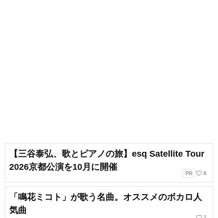
【三谷泰弘、歌とピアノの旅】esq Satellite Tour
2026京都公演を10月に開催
favorite_border
PR
8
「鳴花ミコト」が歌う名曲。オススメのボカロ人
気曲
favorite_border
7