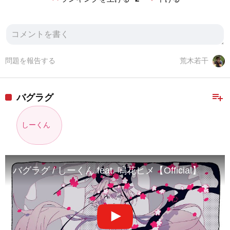
問題を報告する
荒木若干
playlist_add
バグラグ
しーくん
バグラグ / しーくん feat. 鳴花ヒメ【Official】