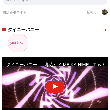
問題を報告する
荒木若干
playlist_add
タイニーバニー
youまん
タイニーバニー … 鳴花ヒメ MEIKA HIME｜Tiny Bun