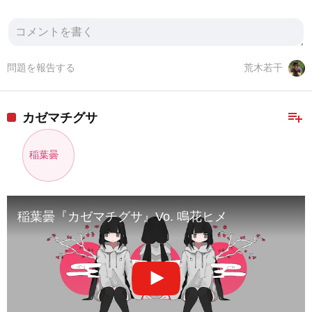
問題を報告する
荒木若干
playlist_add
カゼマチグサ
稲葉曇
稲葉曇『カゼマチグサ』Vo. 鳴花ヒメ