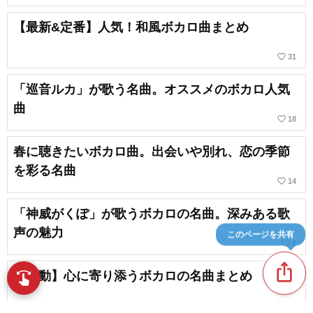
【最新&定番】人気！和風ボカロ曲まとめ
favorite_border
31
「巡音ルカ」が歌う名曲。オススメのボカロ人気
曲
favorite_border
18
春に聴きたいボカロ曲。出会いや別れ、恋の季節
を彩る名曲
favorite_border
14
「神威がくぽ」が歌うボカロの名曲。深みある歌
声の魅力
このページを共有
favorite_border
2
ios_share
【感動】心に寄り添うボカロの名曲まとめ
swipe
指先で音楽をブラウズ
favorite_border
86