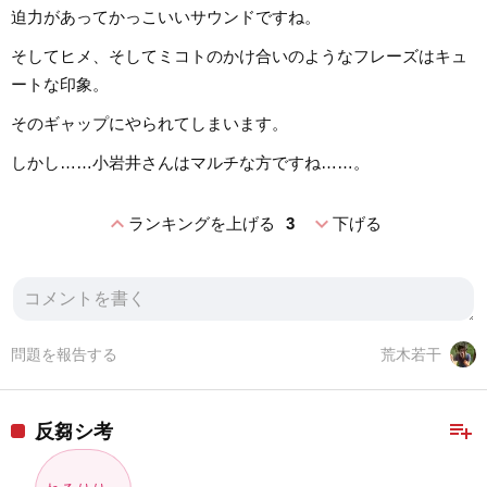
迫力があってかっこいいサウンドですね。
そしてヒメ、そしてミコトのかけ合いのようなフレーズはキュ
ートな印象。
そのギャップにやられてしまいます。
しかし……小岩井さんはマルチな方ですね……。
expand_less
expand_more
ランキングを上げる
3
下げる
問題を報告する
荒木若干
playlist_add
反芻シ考