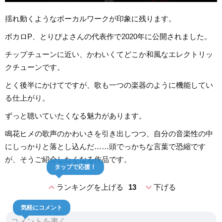
揺れ動くようなボーカルワークが印象に残ります。
ボカロP、とりぴよさんの代表作で2020年に公開されました。
チップチューンに近い、かわいくてどこか和風なエレクトリッ
クチューンです。
とく後半にかけてですが、歌も一つの楽器のように機能してい
る仕上がり。
ずっと聴いていたくなる魅力があります。
鳴花ヒメの歌声のかわいさを引き出しつつ、自分の音楽性の中
にしっかりと落とし込んだ……頭でっかちな言葉で恐縮です
が、そうご紹介したくなる作品です。
タップで応援！
expand_less
expand_more
ランキングを上げる
13
下げる
気軽にコメント