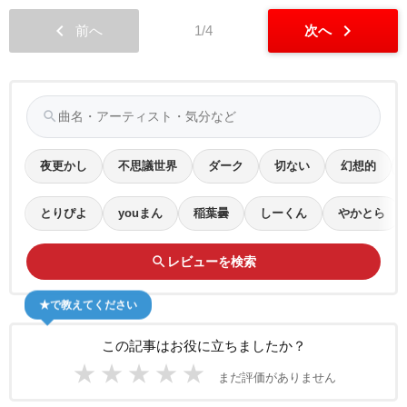
chevron_left
chevron_right
前へ
1/4
次へ
search
夜更かし
不思議世界
ダーク
切ない
幻想的
とりぴよ
youまん
稲葉曇
しーくん
やかとら
search
レビューを検索
★で教えてください
この記事はお役に立ちましたか？
★
★
★
★
★
まだ評価がありません