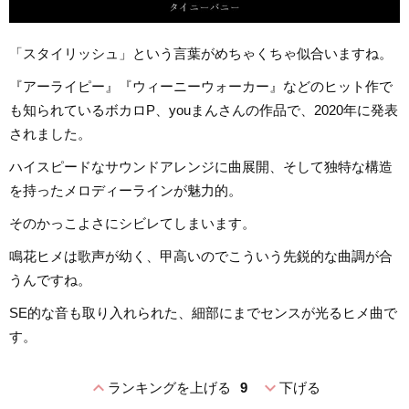
「スタイリッシュ」という言葉がめちゃくちゃ似合いますね。
『アーライピー』『ウィーニーウォーカー』などのヒット作で
も知られているボカロP、youまんさんの作品で、2020年に発表
されました。
ハイスピードなサウンドアレンジに曲展開、そして独特な構造
を持ったメロディーラインが魅力的。
そのかっこよさにシビレてしまいます。
鳴花ヒメは歌声が幼く、甲高いのでこういう先鋭的な曲調が合
うんですね。
SE的な音も取り入れられた、細部にまでセンスが光るヒメ曲で
す。
expand_less
expand_more
ランキングを上げる
9
下げる