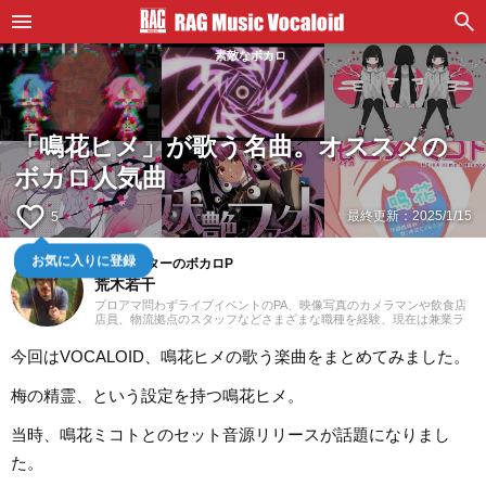
素敵なボカロ
「鳴花ヒメ」が歌う名曲。オススメの
ボカロ人気曲
favorite_border
最終更新：
2025/1/15
5
音楽ライターのボカロP
お気に入りに登録
荒木若干
プロアマ問わずライブイベントのPA、映像写真のカメラマンや飲食店
店員、物流拠点のスタッフなどさまざまな職種を経験、現在は兼業ラ
イターとして日々を過ごしています。これまでに音楽、漫画系サイト
での作品紹介記事や、1st PLACE株式会社様の「IA SUPER BEST」特
今回はVOCALOID、鳴花ヒメの歌う楽曲をまとめてみました。
典ライナーノーツの執筆等に携わらせていただきました。音楽経験と
しては、中学からギターを始め、学生時代はバンド活動に注力。その
後15年以上、現在に至るまで、いちボカロPとしてオリジナル楽曲を発
梅の精霊、という設定を持つ鳴花ヒメ。
表し続けています。邦楽ロック、ボカロ、漫画が得意ジャンルです。
当時、鳴花ミコトとのセット音源リリースが話題になりまし
た。