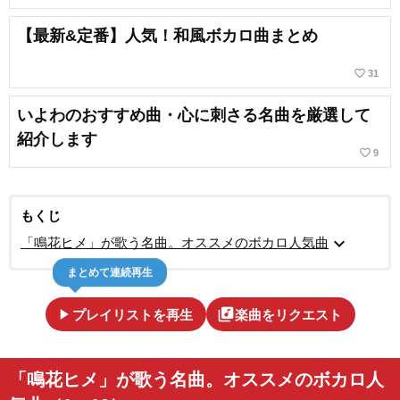
【最新&定番】人気！和風ボカロ曲まとめ
favorite_border
31
いよわのおすすめ曲・心に刺さる名曲を厳選して
紹介します
favorite_border
9
もくじ
expand_more
「鳴花ヒメ」が歌う名曲。オススメのボカロ人気曲
まとめて連続再生
play_arrow
library_music
プレイリストを再生
楽曲をリクエスト
「鳴花ヒメ」が歌う名曲。オススメのボカロ人