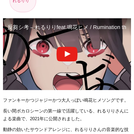
れるりり
反芻シ考 – れるりりfeat.鳴花ヒメ / Rumination thinking – 
ファンキーかつジャジーかつ大人っぽい鳴花ヒメソングです。
長い間ボカロシーンの第一線で活躍している、れるりりさんに
よる楽曲で、2021年に公開されました。
動静の効いたサウンドアレンジに、れるりりさんの音楽的な技