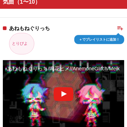
気曲（1〜10）
playlist_add
あねもねぐりっち
＋でプレイリストに追加！
とりぴよ
あねもねぐりっち/鳴花ヒメ//AnemoneGlitch/MeikaH