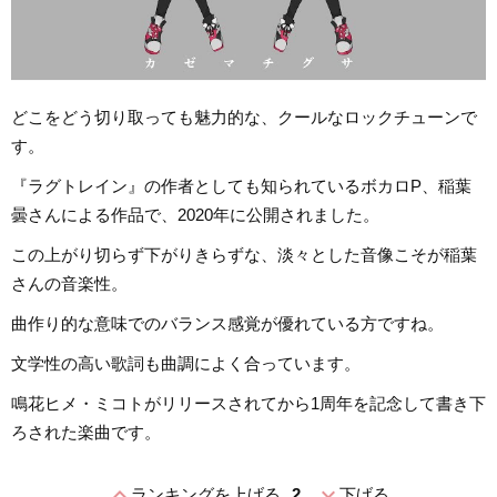
どこをどう切り取っても魅力的な、クールなロックチューンで
す。
『ラグトレイン』の作者としても知られているボカロP、稲葉
曇さんによる作品で、2020年に公開されました。
この上がり切らず下がりきらずな、淡々とした音像こそが稲葉
さんの音楽性。
曲作り的な意味でのバランス感覚が優れている方ですね。
文学性の高い歌詞も曲調によく合っています。
鳴花ヒメ・ミコトがリリースされてから1周年を記念して書き下
ろされた楽曲です。
expand_less
expand_more
ランキングを上げる
2
下げる