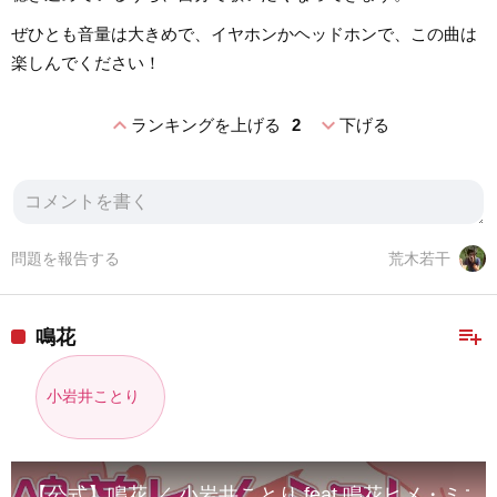
ぜひとも音量は大きめで、イヤホンかヘッドホンで、この曲は
楽しんでください！
expand_less
expand_more
ランキングを上げる
2
下げる
問題を報告する
荒木若干
playlist_add
鳴花
小岩井ことり
【公式】鳴花 ／ 小岩井ことり feat.鳴花ヒメ・ミコ