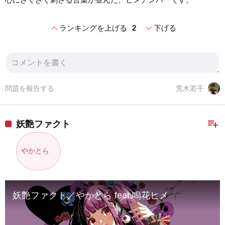
expand_less
expand_more
ランキングを上げる
2
下げる
問題を報告する
荒木若干
playlist_add
妖艶ファクト
やかとら
妖艶ファクト／やかとら feat.鳴花ヒメ