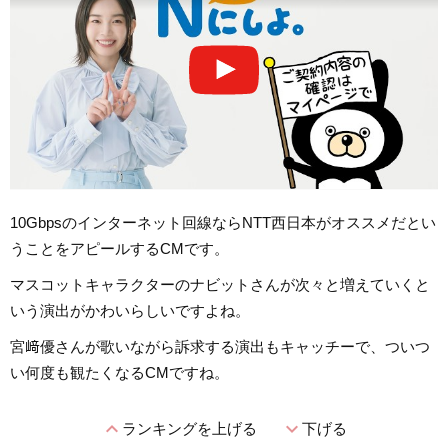
10Gbpsのインターネット回線ならNTT西日本がオススメだとい
うことをアピールするCMです。
マスコットキャラクターのナビットさんが次々と増えていくと
いう演出がかわいらしいですよね。
宮﨑優さんが歌いながら訴求する演出もキャッチーで、ついつ
い何度も観たくなるCMですね。
expand_less
expand_more
ランキングを上げる
下げる