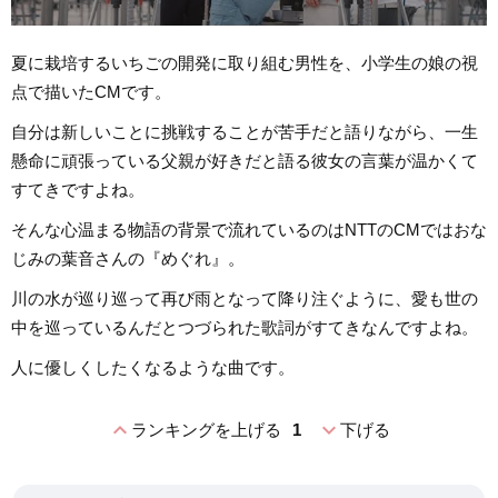
夏に栽培するいちごの開発に取り組む男性を、小学生の娘の視
点で描いたCMです。
自分は新しいことに挑戦することが苦手だと語りながら、一生
懸命に頑張っている父親が好きだと語る彼女の言葉が温かくて
すてきですよね。
そんな心温まる物語の背景で流れているのはNTTのCMではおな
じみの葉音さんの『めぐれ』。
川の水が巡り巡って再び雨となって降り注ぐように、愛も世の
中を巡っているんだとつづられた歌詞がすてきなんですよね。
人に優しくしたくなるような曲です。
expand_less
expand_more
ランキングを上げる
1
下げる