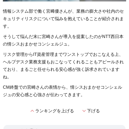
情報システム部で働く宮﨑優さんが、業務の膨大さや社内のセ
キュリティリスクについて悩みを抱えていることが紹介されま
す。
そうして悩んだ末に宮崎さんが導入を提案したのがNTT西日本
の情シスおまかせコンシェルジュ。
リスク管理からIT資産管理までワンストップでおこなえる上、
ヘルプデスク業務支援もおこなってくれることもアピールされ
ており、まるごと任せられる安心感が強く訴求されています
ね。
CM終盤での宮崎さんの表情から、情シスおまかせコンシェル
ジュの安心感と心強さが伝わってきます。
expand_less
expand_more
ランキングを上げる
下げる