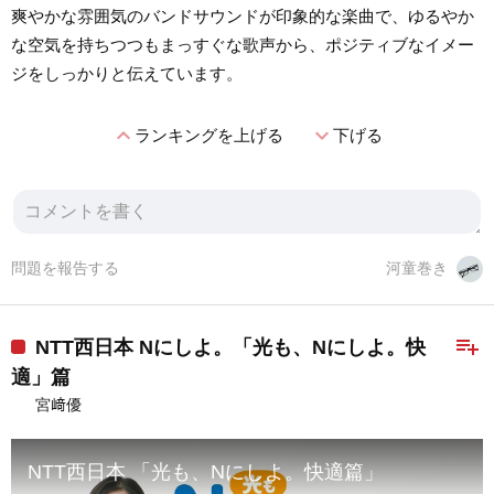
爽やかな雰囲気のバンドサウンドが印象的な楽曲で、ゆるやか
な空気を持ちつつもまっすぐな歌声から、ポジティブなイメー
ジをしっかりと伝えています。
expand_less
expand_more
ランキングを上げる
下げる
問題を報告する
河童巻き
playlist_add
NTT西日本 Nにしよ。「光も、Nにしよ。快
適」篇
宮﨑優
NTT西日本 「光も、Nにしよ。快適篇」