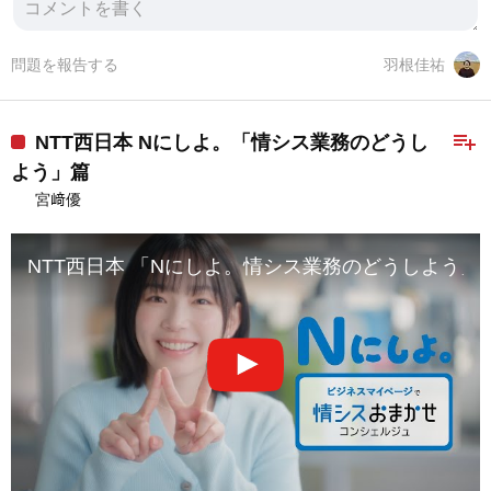
問題を報告する
羽根佳祐
playlist_add
NTT西日本 Nにしよ。「情シス業務のどうし
よう」篇
宮﨑優
NTT西日本 「Nにしよ。情シス業務のどうしよう」