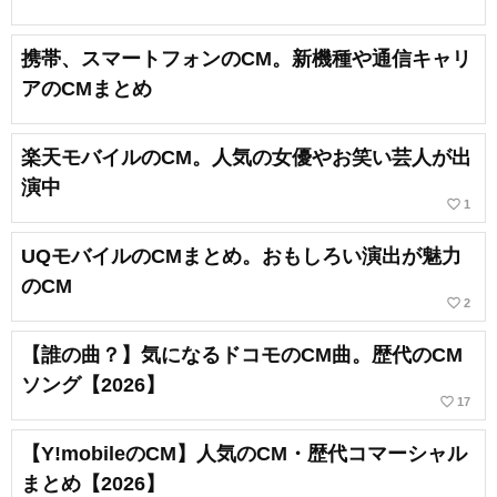
携帯、スマートフォンのCM。新機種や通信キャリ
アのCMまとめ
楽天モバイルのCM。人気の女優やお笑い芸人が出
演中
favorite_border
1
UQモバイルのCMまとめ。おもしろい演出が魅力
のCM
favorite_border
2
【誰の曲？】気になるドコモのCM曲。歴代のCM
ソング【2026】
favorite_border
17
【Y!mobileのCM】人気のCM・歴代コマーシャル
まとめ【2026】