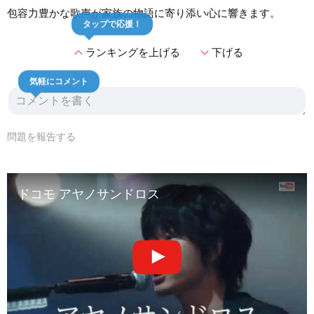
包容力豊かな歌声が家族の物語に寄り添い心に響きます。
タップで応援！
expand_less
expand_more
ランキングを上げる
下げる
気軽にコメント
問題を報告する
ドコモ アヤノサンドロス