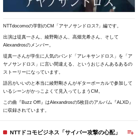
NTTdocomoの学割のCM「アヤノサンドロス?」編です。
出演は堤真一さん、綾野剛さん、高畑充希さん、そして
Alexandrosのメンバー。
堤真一さんが学生に人気のバンド「アレキサンドロス」を「ア
ヤノサンドロス」に言い間違える、というおじさんあるあるの
ストーリーになっています。
語呂がいいのと本当に綾野剛さんがギターボーカルで参加して
いるシーンがかっこよくて見入ってしまうCM。
この曲『Buzz Off!』はAlexandrosの5枚目のアルバム『ALXD』
に収録されています。
playlist_add
NTTドコモビジネス「サイバー攻撃の心配」