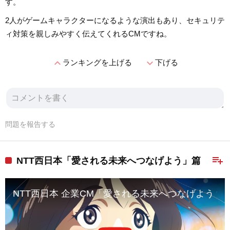
す。
2人がゲームキャラクターになるような演出もあり、セキュリテ
ィ対策を親しみやすく伝えてくれるCMですね。
expand_less
expand_more
ランキングを上げる
下げる
問題を報告する
playlist_add
NTT西日本「愛される未来へつなげよう」篇
NTT西日本 企業CM「愛される未来へつなげよう 篇