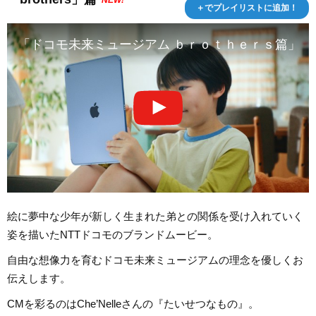
NEW!
＋でプレイリストに追加！
「ドコモ未来ミュージアム ｂｒｏｔｈｅｒｓ篇」６
絵に夢中な少年が新しく生まれた弟との関係を受け入れていく
姿を描いたNTTドコモのブランドムービー。
自由な想像力を育むドコモ未来ミュージアムの理念を優しくお
伝えします。
CMを彩るのはChe’Nelleさんの『たいせつなもの』。