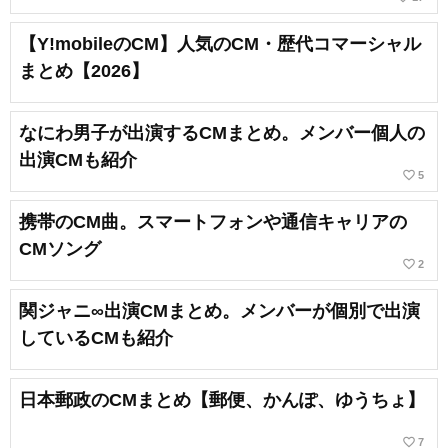
【Y!mobileのCM】人気のCM・歴代コマーシャル
まとめ【2026】
なにわ男子が出演するCMまとめ。メンバー個人の
出演CMも紹介
favorite_border
5
携帯のCM曲。スマートフォンや通信キャリアの
CMソング
favorite_border
2
関ジャニ∞出演CMまとめ。メンバーが個別で出演
しているCMも紹介
日本郵政のCMまとめ【郵便、かんぽ、ゆうちょ】
favorite_border
7