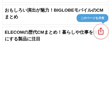
おもしろい演出が魅力！BIGLOBEモバイルのCM
まとめ
このページを共有
ios_share
ELECOMの歴代CMまとめ！暮らしや仕事を快適
にする製品に注目
【オプテージ】eoのCM。ネット回線のCMまとめ
content_copy
DMMのCMを振り返る！「こんなことまで？」と
驚く事業の幅広さに注目
favorite_border
ソフトバンクのCMまとめ。白戸家などのユーモア
のあるCMが魅力
favorite_border
1