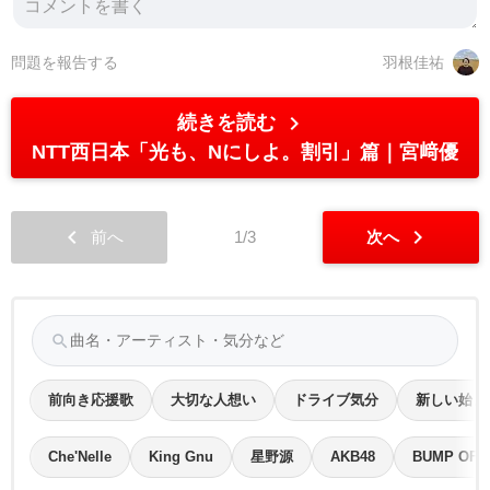
問題を報告する
羽根佳祐
chevron_right
続きを読む
NTT西日本「光も、Nにしよ。割引」篇
宮﨑優
chevron_left
chevron_right
前へ
1/3
次へ
search
前向き応援歌
大切な人想い
ドライブ気分
新しい始ま
Che'Nelle
King Gnu
星野源
AKB48
BUMP OF 