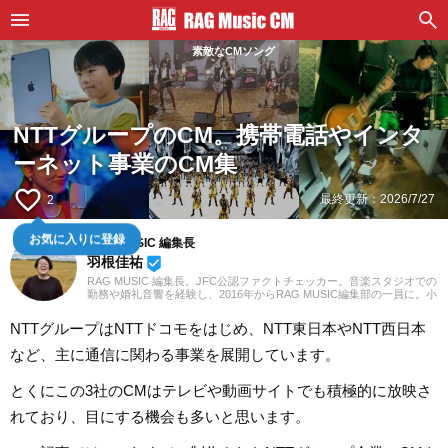
素敵なCMソング
NTTグループのCM。携帯電話やインタ
ーネット事業のCM集
favorite_border
最終更新：
2026/7/27
2
お気に入りに登録
RAG MUSIC 編集長
羽根佳祐
beenhere
RAG MUSIC 編集長。JFC公認ファクトチェッカー。音楽スタジオでの
勤務や婚礼音響を経験し、2016年からRAG MUSIC編集部の一員に。小
学校ではマーチング、中学校では吹奏楽でクラリネット、高校以降は
バンドでドラムと、さまざまな楽器を経験。各種楽曲紹介記事をはじ
NTTグループはNTTドコモをはじめ、NTT東日本やNTT西日本
め、各地の音楽フェスの紹介記事やライブレポートなど、自身の音楽
活動やこれまでの業務で培った経験を元に日々記事を制作していま
など、主に通信に関わる事業を展開しています。
す。音楽は国内外のロックはもちろん、最近ではJ-POPも広く好んで
聴いています。
とくにこの3社のCMはテレビや動画サイトでも積極的に放映さ
れており、目にする機会も多いと思います。