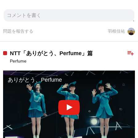
問題を報告する
羽根佳祐
playlist_add
NTT「ありがとう、Perfume」篇
Perfume
ありがとう、Perfume