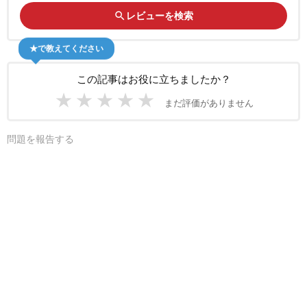
search
レビューを検索
★で教えてください
この記事はお役に立ちましたか？
★
★
★
★
★
まだ評価がありません
問題を報告する