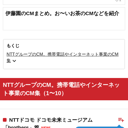
favorite_border
2
伊藤園のCMまとめ。お〜いお茶のCMなどを紹介
もくじ
NTTグループのCM。携帯電話やインターネット事業のCM
expand_more
集
NTTグループのCM。携帯電話やインターネッ
ト事業のCM集（1〜10）
playlist_add
NTTドコモ ドコモ未来ミュージアム
「brothers」篇