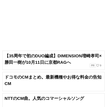
【35周年で初のDUO編成】DIMENSION増崎孝司×
勝田一樹が10月11日に京都RAGへ
favorite_border
PR
9
ドコモのCMまとめ。最新機種やお得な料金の告知
CM
NTTのCM曲。人気のコマーシャルソング