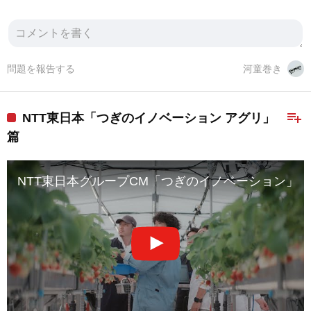
問題を報告する
河童巻き
playlist_add
NTT東日本「つぎのイノベーション アグリ」
篇
NTT東日本グループCM「つぎのイノベーション」アグ