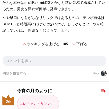
そんな本作はmid1F#～mid2Gとかなり狭い音域で構成されてい
るため、男女を問わず簡単に発声できます。
やや早口になりがちなリリックではあるものの、テンポ自体は
BPM132と特段高いわけではないので、しっかりとフロウを暗
記していれば、問題なく歌えるでしょう。
expand_less
expand_more
ランキングを上げる
105
下げる
問題を報告する
Ryo
playlist_add
今宵の月のように
3
位
エレファントカシマシ