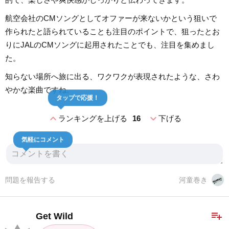
航空会社のCMソングとしてオファーが来ないかという狙いで
作られたと語られていることも注目のポイントで、狙ったとお
りにJALのCMソングに起用されたことでも、注目を集めまし
た。
知らない場所へ旅に出る、ワクワクが表現されたような、さわ
やかな楽曲ですね。
タップで応援！
expand_less
expand_more
ランキングを上げる
16
下げる
気軽にコメント
問題を報告する
河童巻き
playlist_add
Get Wild