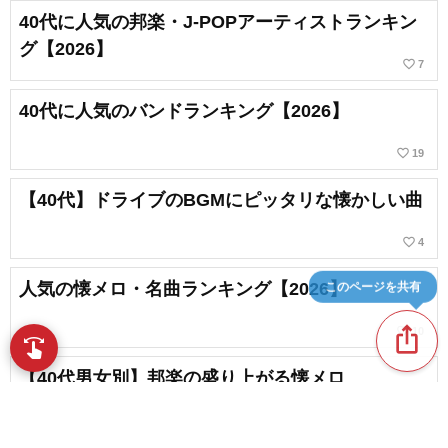
40代に人気の邦楽・J-POPアーティストランキン
グ【2026】
favorite_border
7
40代に人気のバンドランキング【2026】
favorite_border
19
【40代】ドライブのBGMにピッタリな懐かしい曲
favorite_border
4
このページを共有
人気の懐メロ・名曲ランキング【2026】
ios_share
favorite_border
10
swipe
指先で音楽をブラウズ
【40代男女別】邦楽の盛り上がる懐メロ
favorite_border
35