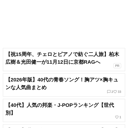
【祝15周年、チェロとピアノで紡ぐ二人旅】柏木
広樹＆光田健一が11月12日に京都RAGへ
PR
【2026年版】40代の青春ソング！胸アツ×胸キュ
ンな人気曲まとめ
chat_bubble_outline
favorite_border
2
33
【40代】人気の邦楽・J-POPランキング【世代
別】
favorite_border
1