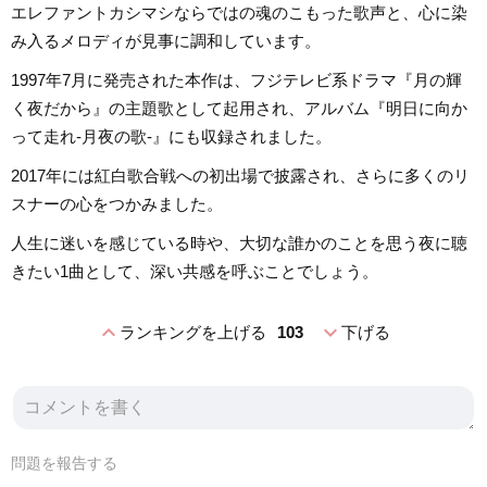
エレファントカシマシならではの魂のこもった歌声と、心に染
み入るメロディが見事に調和しています。
1997年7月に発売された本作は、フジテレビ系ドラマ『月の輝
く夜だから』の主題歌として起用され、アルバム『明日に向か
って走れ-月夜の歌-』にも収録されました。
2017年には紅白歌合戦への初出場で披露され、さらに多くのリ
スナーの心をつかみました。
人生に迷いを感じている時や、大切な誰かのことを思う夜に聴
きたい1曲として、深い共感を呼ぶことでしょう。
expand_less
expand_more
ランキングを上げる
103
下げる
問題を報告する