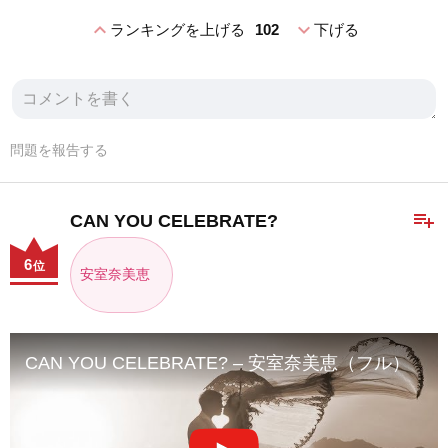
expand_less
expand_more
ランキングを上げる
102
下げる
問題を報告する
playlist_add
CAN YOU CELEBRATE?
6
位
安室奈美恵
CAN YOU CELEBRATE? – 安室奈美恵（フル）