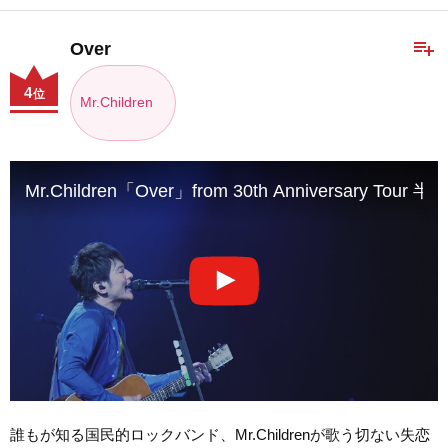
playlist_add
Over
4
位
Mr.Children
Mr.Children「Over」from 30th Anniversary T
誰もが知る国民的ロックバンド、Mr.Childrenが歌う切ない失恋