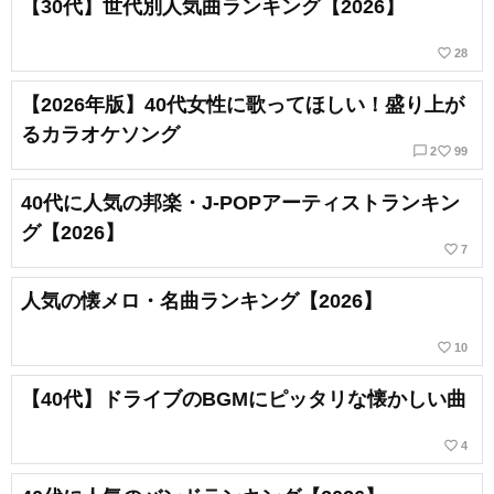
【30代】世代別人気曲ランキング【2026】
favorite_border
28
【2026年版】40代女性に歌ってほしい！盛り上が
るカラオケソング
chat_bubble_outline
favorite_border
2
99
40代に人気の邦楽・J-POPアーティストランキン
グ【2026】
favorite_border
7
人気の懐メロ・名曲ランキング【2026】
favorite_border
10
【40代】ドライブのBGMにピッタリな懐かしい曲
favorite_border
4