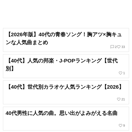
【2026年版】40代の青春ソング！胸アツ×胸キュ
ンな人気曲まとめ
chat_bubble_outline
favorite_border
2
33
【40代】人気の邦楽・J-POPランキング【世代
別】
favorite_border
1
【40代】世代別カラオケ人気ランキング【2026】
favorite_border
21
40代男性に人気の曲。思い出がよみがえる名曲
favorite_border
9