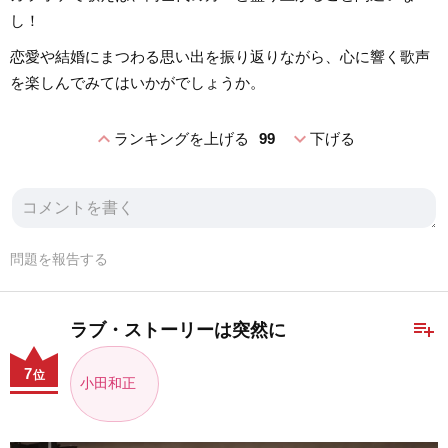
し！
恋愛や結婚にまつわる思い出を振り返りながら、心に響く歌声
を楽しんでみてはいかがでしょうか。
expand_less
expand_more
ランキングを上げる
99
下げる
問題を報告する
playlist_add
ラブ・ストーリーは突然に
7
位
小田和正