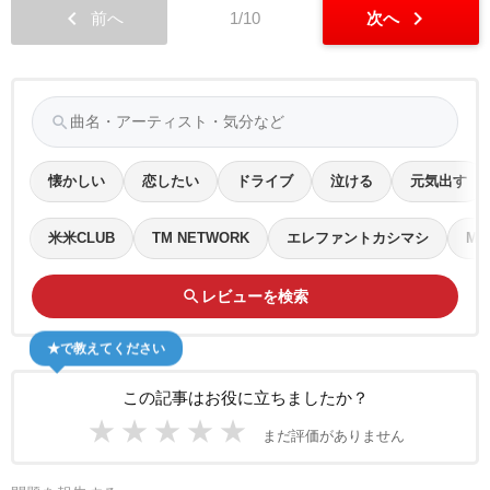
chevron_left
chevron_right
前へ
1/10
次へ
search
懐かしい
恋したい
ドライブ
泣ける
元気出す
米米CLUB
TM NETWORK
エレファントカシマシ
Mr.
search
レビューを検索
★で教えてください
この記事はお役に立ちましたか？
★
★
★
★
★
まだ評価がありません