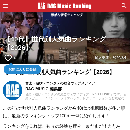
素敵な音楽ランキング
【40代】世代別人気曲ランキング
【2026】
favorite_border
最終更新：
2026/8/4
41
お気に入りに登録
【40代】世代別人気曲ランキング【2026】
音楽・遊び・エンタメの総合ウェブメディア
RAG MUSIC 編集部
音楽・遊び・エンタメの総合ウェブメディア「RAG MUSIC」です。音
楽レビュー、イベント、ライフハック、レクリエーションなど素敵な
エンタメ情報をお届けします。
この年の世代別人気曲ランキングから40代の視聴回数が多い順
に、最新のランキングトップ100を一挙に紹介します！
ランキングを見れば、数々の経験を積み、まだまだ体力もあ