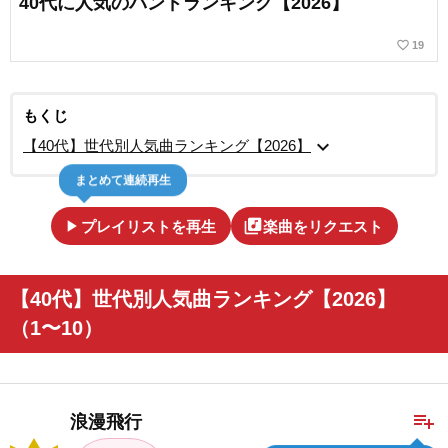
40代に人気のバンドランキング【2026】
favorite_border
19
もくじ
expand_more
【40代】世代別人気曲ランキング【2026】
まとめて連続再生
play_arrow
library_music
プレイリストを再生
楽曲をリクエスト
【40代】世代別人気曲ランキング【2026】
（1〜10）
playlist_add
浪漫飛行