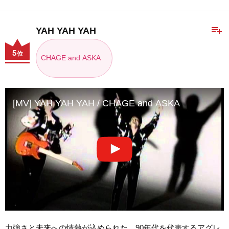
playlist_add
YAH YAH YAH
5
位
CHAGE and ASKA
[MV] YAH YAH YAH / CHAGE and ASKA
力強さと未来への情熱が込められた、90年代を代表するアグレ