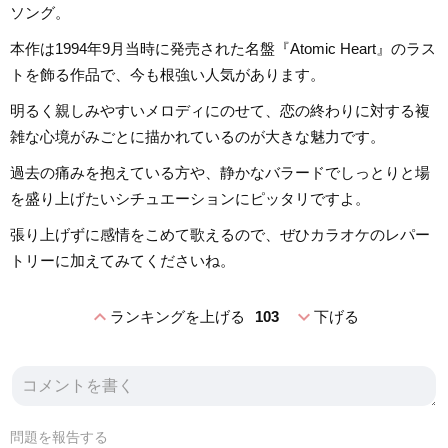
ソング。
本作は1994年9月当時に発売された名盤『Atomic Heart』のラス
トを飾る作品で、今も根強い人気があります。
明るく親しみやすいメロディにのせて、恋の終わりに対する複
雑な心境がみごとに描かれているのが大きな魅力です。
過去の痛みを抱えている方や、静かなバラードでしっとりと場
を盛り上げたいシチュエーションにピッタリですよ。
張り上げずに感情をこめて歌えるので、ぜひカラオケのレパー
トリーに加えてみてくださいね。
expand_less
expand_more
ランキングを上げる
103
下げる
問題を報告する