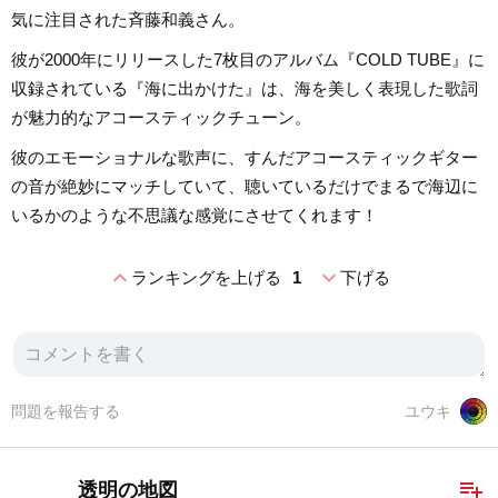
気に注目された斉藤和義さん。
彼が2000年にリリースした7枚目のアルバム『COLD TUBE』に
収録されている『海に出かけた』は、海を美しく表現した歌詞
が魅力的なアコースティックチューン。
彼のエモーショナルな歌声に、すんだアコースティックギター
の音が絶妙にマッチしていて、聴いているだけでまるで海辺に
いるかのような不思議な感覚にさせてくれます！
expand_less
expand_more
ランキングを上げる
1
下げる
問題を報告する
ユウキ
playlist_add
透明の地図