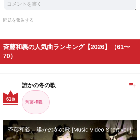
問題を報告する
斉藤和義の人気曲ランキング【2026】（61〜
70）
playlist_add
誰かの冬の歌
61
位
斉藤和義
斉藤和義 – 誰かの冬の歌 [Music Video Short ver.]