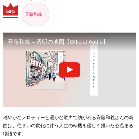
59
位
斉藤和義
斉藤和義 – 透明の地図【Official Audio】
穏やかなメロディーと暖かな歌声で紡がれる斉藤和義さんの新
曲は、住まいの変化に伴う人生の転機を優しく描いた心温まる
物語です。