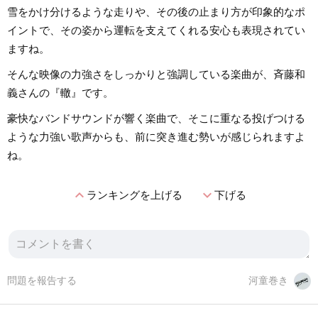
雪をかけ分けるような走りや、その後の止まり方が印象的なポ
イントで、その姿から運転を支えてくれる安心も表現されてい
ますね。
そんな映像の力強さをしっかりと強調している楽曲が、斉藤和
義さんの『轍』です。
豪快なバンドサウンドが響く楽曲で、そこに重なる投げつける
ような力強い歌声からも、前に突き進む勢いが感じられますよ
ね。
expand_less
expand_more
ランキングを上げる
下げる
問題を報告する
河童巻き