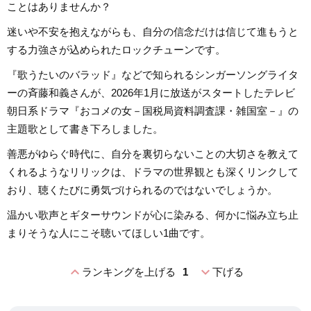
ことはありませんか？
迷いや不安を抱えながらも、自分の信念だけは信じて進もうと
する力強さが込められたロックチューンです。
『歌うたいのバラッド』などで知られるシンガーソングライタ
ーの斉藤和義さんが、2026年1月に放送がスタートしたテレビ
朝日系ドラマ『おコメの女－国税局資料調査課・雑国室－』の
主題歌として書き下ろしました。
善悪がゆらぐ時代に、自分を裏切らないことの大切さを教えて
くれるようなリリックは、ドラマの世界観とも深くリンクして
おり、聴くたびに勇気づけられるのではないでしょうか。
温かい歌声とギターサウンドが心に染みる、何かに悩み立ち止
まりそうな人にこそ聴いてほしい1曲です。
expand_less
expand_more
ランキングを上げる
1
下げる