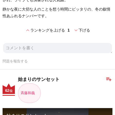
静かな夜に大切な人のことを想う時間にピッタリの、冬の叙情
性あふれるナンバーです。
expand_less
expand_more
ランキングを上げる
1
下げる
問題を報告する
playlist_add
始まりのサンセット
62
位
斉藤和義