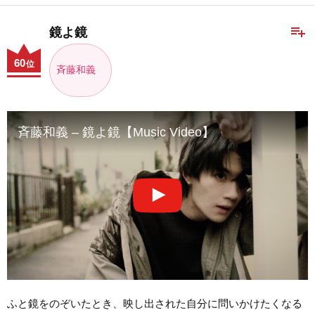
playlist_add
鏡よ鏡
60
位
斉藤和義
斉藤和義 – 鏡よ鏡【Music Video】
ふと鏡をのぞいたとき、映し出された自分に問いかけたくなる