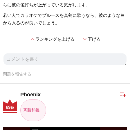
らに彼の値打ちが上がっている気がします。
若い人でカラオケでブルースを真剣に歌うなら、彼のような曲
から入るのが良いでしょう。
expand_less
expand_more
ランキングを上げる
下げる
問題を報告する
playlist_add
Phoenix
69
位
斉藤和義