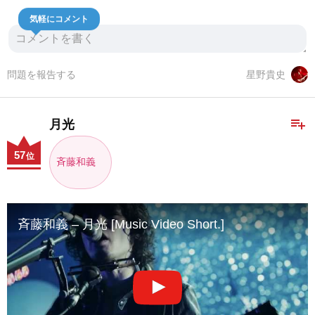
気軽にコメント
問題を報告する
星野貴史
playlist_add
月光
57
位
斉藤和義
斉藤和義 – 月光 [Music Video Short.]