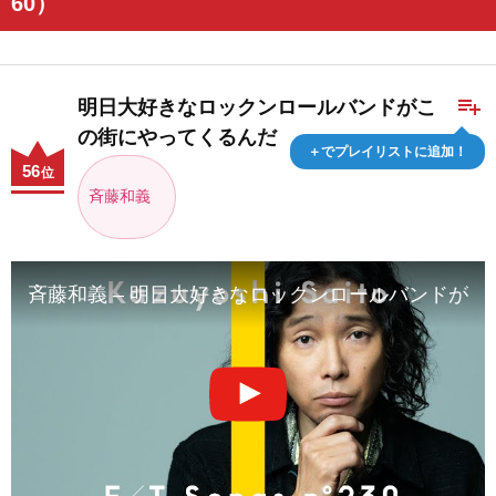
60）
playlist_add
明日大好きなロックンロールバンドがこ
の街にやってくるんだ
＋でプレイリストに追加！
56
位
斉藤和義
斉藤和義 – 明日大好きなロックンロールバンドがこの街にやってく