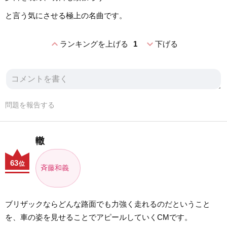
と言う気にさせる極上の名曲です。
expand_less
expand_more
ランキングを上げる
1
下げる
問題を報告する
轍
63
位
斉藤和義
ブリザックならどんな路面でも力強く走れるのだということ
を、車の姿を見せることでアピールしていくCMです。