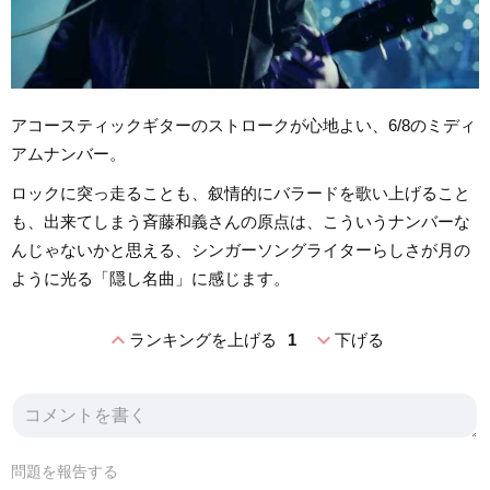
アコースティックギターのストロークが心地よい、6/8のミディ
アムナンバー。
ロックに突っ走ることも、叙情的にバラードを歌い上げること
も、出来てしまう斉藤和義さんの原点は、こういうナンバーな
んじゃないかと思える、シンガーソングライターらしさが月の
ように光る「隠し名曲」に感じます。
expand_less
expand_more
ランキングを上げる
1
下げる
問題を報告する