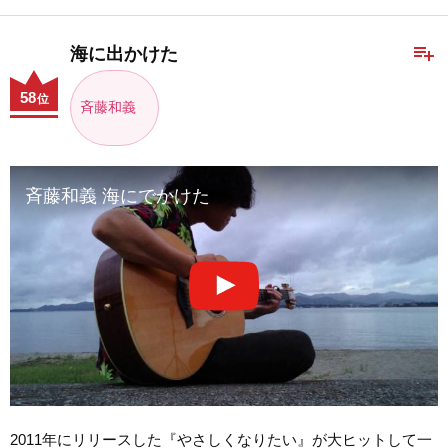
playlist_add
海に出かけた
58
位
斉藤和義
斉藤和義 海にでかけた
2011年にリリースした『やさしくなりたい』が大ヒットして一