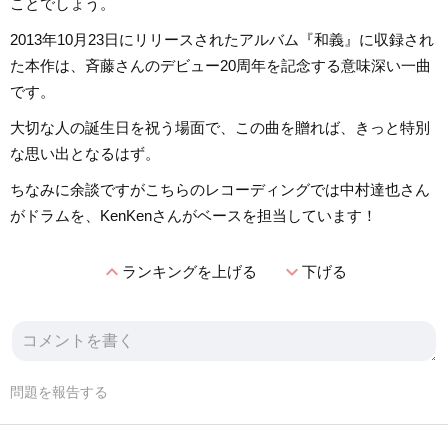
ことでしょう。
2013年10月23日にリリースされたアルバム『和義』に収録され
た本作は、斉藤さんのデビュー20周年を記念する意味深い一曲
です。
大切な人の誕生日を祝う場面で、この曲を贈れば、きっと特別
な思い出となるはず。
ちなみに余談ですがこちらのレコーディングでは中村達也さん
がドラムを、KenKenさんがベースを担当しています！
expand_less
expand_more
ランキングを上げる
下げる
問題を報告する