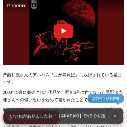
Phoenix
斉藤和義さんのアルバム『月が昇れば』に収録されている楽曲
です。
2009年9月に発売された作品で、同年5月に亡くなった忌野清志
このページを共有
郎さんへの強い思いを込めて書かれたことで知られています。
単なる感傷にとどまらず、ロックミュージシャンとしての熱い
ios_share
いいねがありました👍「【やなせたかしさんのおすすめ曲】
×
swipe
魂が感じられる1曲。
指先で音楽をブラウズ