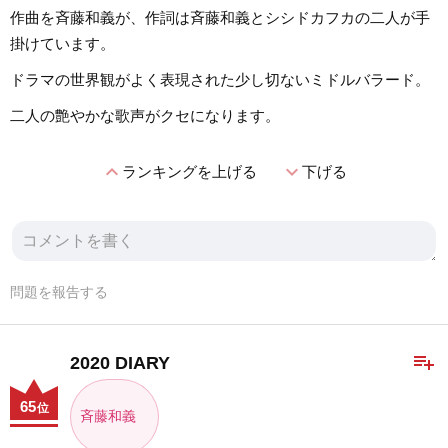
作曲を斉藤和義が、作詞は斉藤和義とシシドカフカの二人が手
掛けています。
ドラマの世界観がよく表現された少し切ないミドルバラード。
二人の艶やかな歌声がクセになります。
expand_less
expand_more
ランキングを上げる
下げる
問題を報告する
playlist_add
2020 DIARY
65
位
斉藤和義