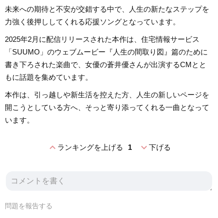
未来への期待と不安が交錯する中で、人生の新たなステップを
力強く後押ししてくれる応援ソングとなっています。
2025年2月に配信リリースされた本作は、住宅情報サービス
「SUUMO」のウェブムービー『人生の間取り図』篇のために
書き下ろされた楽曲で、女優の蒼井優さんが出演するCMとと
もに話題を集めています。
本作は、引っ越しや新生活を控えた方、人生の新しいページを
開こうとしている方へ、そっと寄り添ってくれる一曲となって
います。
expand_less
expand_more
ランキングを上げる
1
下げる
問題を報告する