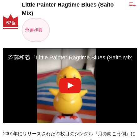
playlist_add
Little Painter Ragtime Blues (Saito
Mix)
67
位
斉藤和義
斉藤和義『Little Painter Ragtime Blues (Saito Mi
2001年にリリースされた21枚目のシングル『月の向こう側』に