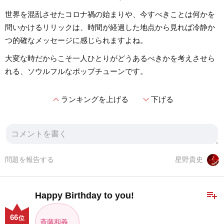
世界を混乱させたコロナ禍の始まりや、今すべきことは何かを
問いかけるリリックは、時間が経過した地点から見れば冷静か
つ的確なメッセージに感じられますよね。
大変な時だからこそ一人ひとりがどうあるべきかを考えさせら
れる、ソウルフルなポップチューンです。
expand_less
expand_more
ランキングを上げる
下げる
問題を報告する
星野貴史
playlist_add
Happy Birthday to you!
66
位
斉藤和義