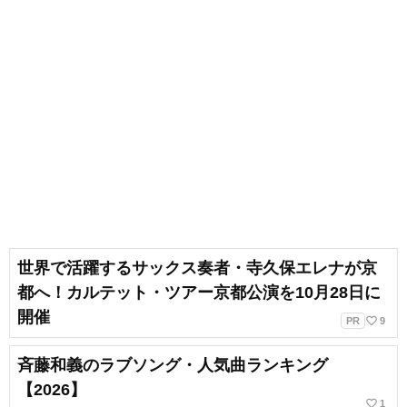
世界で活躍するサックス奏者・寺久保エレナが京
都へ！カルテット・ツアー京都公演を10月28日に
開催
favorite_border
PR
9
斉藤和義のラブソング・人気曲ランキング
【2026】
favorite_border
1