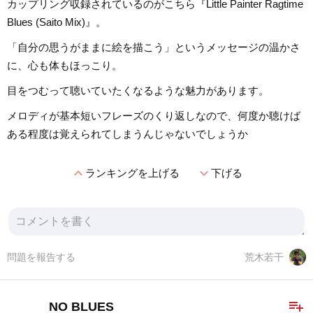
カップリング収録されているのがこちら『Little Painter Ragtime
Blues (Saito Mix)』。
「自分の思うがままに絵を描こう」というメッセージの温かさ
に、心も体もほっこり。
目をつむって聴いていたくなるような魅力があります。
メロディが基本短いフレーズのくり返しなので、何度か聴けば
ある程度は覚えられてしまうんじゃないでしょうか
expand_less
expand_more
ランキングを上げる
下げる
問題を報告する
荒木若干
playlist_add
NO BLUES