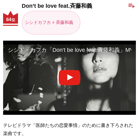
playlist_add
Don’t be love feat.斉藤和義
64
位
シシドカフカ × 斉藤和義
シシド・カフカ「Don’t be love feat.斉藤和義」MV／Sh
テレビドラマ「医師たちの恋愛事情」のために書き下ろされた
楽曲です。