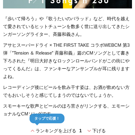
『歩いて帰ろう』や『歌うたいのバラッド』など、時代を越え
て愛されているヒットチューンを数多く世に送り出してきたシ
ンガーソングライター、斉藤和義さん。
アサヒスーパードライ × THE FIRST TAKE コラボWEBCM 第3
弾「”Tension ＆ Release” 斉藤和義」篇のCMソングとして書き
下ろされた『明日大好きなロックンロールバンドがこの街にや
ってくるんだ』は、ファンキーなアンサンブルが耳に残ります
よね。
レコーディング後にビールを飲み干す姿は、お酒が飲めない方
でもおいしそうと感じてしまうのではないでしょうか。
スモーキーな歌声とビールのほろ苦さがリンクする、エモーシ
ョナルなCMソングです。
タップで応援！
expand_less
expand_more
ランキングを上げる
1
下げる