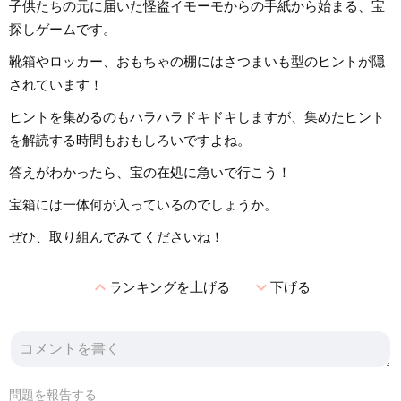
子供たちの元に届いた怪盗イモーモからの手紙から始まる、宝
探しゲームです。
靴箱やロッカー、おもちゃの棚にはさつまいも型のヒントが隠
されています！
ヒントを集めるのもハラハラドキドキしますが、集めたヒント
を解読する時間もおもしろいですよね。
答えがわかったら、宝の在処に急いで行こう！
宝箱には一体何が入っているのでしょうか。
ぜひ、取り組んでみてくださいね！
expand_less
expand_more
ランキングを上げる
下げる
問題を報告する