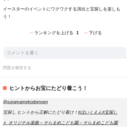
イースターのイベントにワクワクする演出と宝探しを楽しも
う！
expand_less
expand_more
ランキングを上げる
1
下げる
問題を報告する
ヒントからお宝にたどり着こう！
@soramamekodomoen
宝探し ヒントから正解にたどり着け！
#ほいくえん
#宝探し
♬ オリジナル楽曲 – そらまめこども園 – そらまめこども園