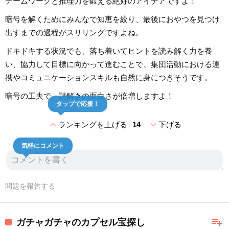
チームワークと推理力を鍛える絶好のアイデアですよ！
暗号を解くためにみんなで知恵を絞り、最後におやつを見つけ
出すまでの過程がスリリングですよね。
ドキドキする状況でも、落ち着いてヒントを読み解く力を養
い、協力して目標に向かって進むことで、集団活動における連
携やコミュニケーションスキルも自然に身につきそうです。
暗号の工夫で、謎解きの面白さが倍増しますよ！
タップで応援！
expand_less
expand_more
ランキングを上げる
14
下げる
気軽にコメント
問題を報告する
playlist_add
ガチャガチャのカプセル宝探し