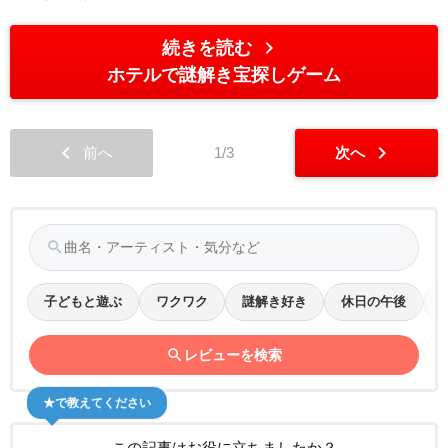
chevron_right
続きを読む
ホテルで謎解き宝探しゲーム
chevron_left
chevron_right
前へ
1/3
次へ
search
子どもと遊ぶ
ワクワク
謎解き好き
休日の午後
search
レビューを検索
★で教えてください
この記事はお役に立ちましたか？