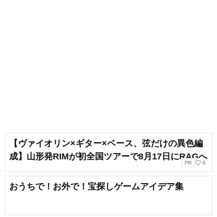
【ヴァイオリン×ギター×ベース、弦だけの異色編
成】山形発RIMが初全国ツアーで8月17日にRAGへ
favorite_border
PR
6
おうちで！お外で！宝探しゲームアイデア集