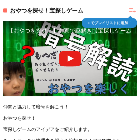
playlist_add
おやつを探せ！宝探しゲーム
＋でプレイリストに追加！
【おやつを探せ！】お家で謎解き【宝探しゲーム】
仲間と協力して暗号を解こう！
おやつを探せ！
宝探しゲームのアイデアをご紹介します。