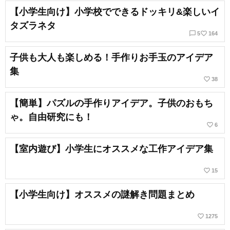
【小学生向け】小学校でできるドッキリ&楽しいイ
タズラネタ
chat_bubble_outline
favorite_border
5
164
子供も大人も楽しめる！手作りお手玉のアイデア
集
favorite_border
38
【簡単】パズルの手作りアイデア。子供のおもち
ゃ。自由研究にも！
favorite_border
6
【室内遊び】小学生にオススメな工作アイデア集
favorite_border
15
【小学生向け】オススメの謎解き問題まとめ
favorite_border
1275