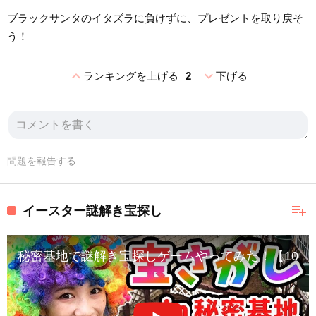
ブラックサンタのイタズラに負けずに、プレゼントを取り戻そ
う！
expand_less
expand_more
ランキングを上げる
2
下げる
問題を報告する
playlist_add
イースター謎解き宝探し
秘密基地で謎解き宝探しゲームやってみた！【100