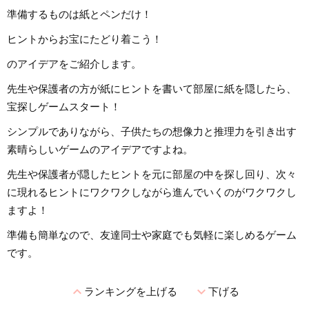
準備するものは紙とペンだけ！
ヒントからお宝にたどり着こう！
のアイデアをご紹介します。
先生や保護者の方が紙にヒントを書いて部屋に紙を隠したら、
宝探しゲームスタート！
シンプルでありながら、子供たちの想像力と推理力を引き出す
素晴らしいゲームのアイデアですよね。
先生や保護者が隠したヒントを元に部屋の中を探し回り、次々
に現れるヒントにワクワクしながら進んでいくのがワクワクし
ますよ！
準備も簡単なので、友達同士や家庭でも気軽に楽しめるゲーム
です。
expand_less
expand_more
ランキングを上げる
下げる