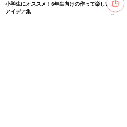
ios_share
小学生にオススメ！6年生向けの作って楽しい工作
アイデア集
favorite_border
100
100均アイテムで作る！小学生も大満足のキラキラ
＆かわいい工作のアイデア集
favorite_border
161
content_copy
小学生にオススメ！5年生向けの作って楽しい工作
アイデア集
favorite_border
favorite_border
65
小学生向け！みんなで楽しめる面白くて楽しいな
ぞなぞ
favorite_border
78
【小学生向け】室内が冒険の舞台に変わる！宝探
しゲーム
favorite_border
7