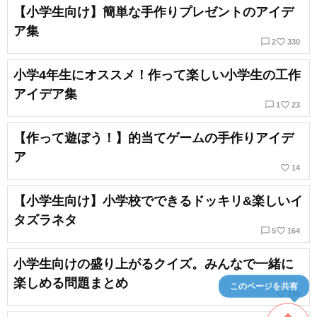
【小学生向け】簡単な手作りプレゼントのアイデ
ア集
chat_bubble_outline
favorite_border
2
330
小学4年生にオススメ！作って楽しい小学生の工作
アイデア集
chat_bubble_outline
favorite_border
1
23
【作って遊ぼう！】的当てゲームの手作りアイデ
ア
favorite_border
14
【小学生向け】小学校でできるドッキリ&楽しいイ
タズラネタ
chat_bubble_outline
favorite_border
5
164
小学生向けの盛り上がるクイズ。みんなで一緒に
楽しめる問題まとめ
このページを共有
favorite_border
230