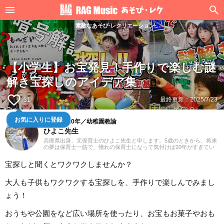
素敵なあそび·レクリエーション
【小学生】お宝発見！手作りで楽しむ謎
解き宝探しのアイデア集
favorite_border
最終更新：
2025/7/23
31
お気に入りに登録
保育士歴20年／幼稚園教諭
ひよこ先生
兵庫県出身、元保育士のひよこ先生と申します。5歳のときから、将来
の夢は保育士一筋で、憧れの保育士になって気付けば20年がすぎてい
ました。子供たちと一緒に歌や遊びを通し、年々体力の限界を感じな
がらも（笑）気持ちは20代のまま働いてきました。これからは現場の
宝探しと聞くとワクワクしませんか？
経験をいかしながら、役立つ情報をていねいにお届けしていきたいと
思っています。
大人も子供もワクワクする宝探しを、手作りで楽しんでみまし
ょう！
おうちや公園をなど広い場所を使ったり、お宝もお菓子やおも