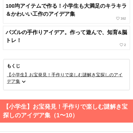
100均アイテムで作る！小学生も大満足のキラキラ
＆かわいい工作のアイデア集
favorite_border
162
パズルの手作りアイデア。作って遊んで、知育&脳
トレ！
favorite_border
2
もくじ
【小学生】お宝発見！手作りで楽しむ謎解き宝探しのアイ
expand_more
デア集
【小学生】お宝発見！手作りで楽しむ謎解き宝
探しのアイデア集（1〜10）