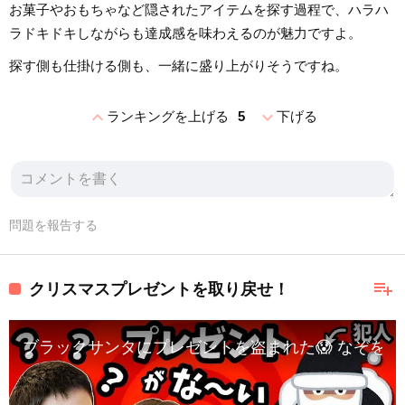
お菓子やおもちゃなど隠されたアイテムを探す過程で、ハラハ
ラドキドキしながらも達成感を味わえるのが魅力ですよ。
探す側も仕掛ける側も、一緒に盛り上がりそうですね。
expand_less
expand_more
ランキングを上げる
5
下げる
問題を報告する
playlist_add
クリスマスプレゼントを取り戻せ！
ブラックサンタにプレゼントを盗まれた😱 なぞをと