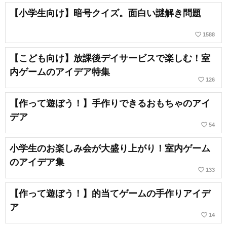
【小学生向け】暗号クイズ。面白い謎解き問題
favorite_border
1588
【こども向け】放課後デイサービスで楽しむ！室
内ゲームのアイデア特集
favorite_border
126
【作って遊ぼう！】手作りできるおもちゃのアイ
デア
favorite_border
54
小学生のお楽しみ会が大盛り上がり！室内ゲーム
のアイデア集
favorite_border
133
【作って遊ぼう！】的当てゲームの手作りアイデ
ア
favorite_border
14