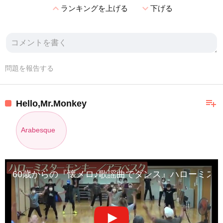
expand_less
expand_more
ランキングを上げる
下げる
問題を報告する
playlist_add
Hello,Mr.Monkey
Arabesque
60歳からの『懐メロ♪歌謡曲でダンス』ハローミス