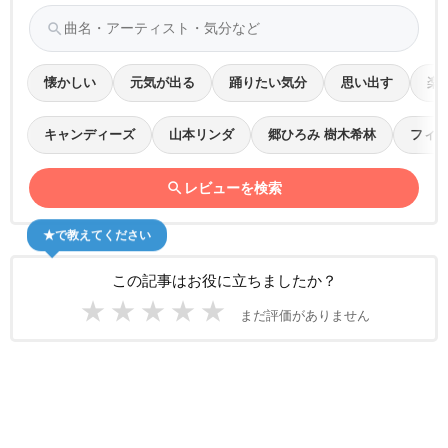
search
懐かしい
元気が出る
踊りたい気分
思い出す
楽
キャンディーズ
山本リンダ
郷ひろみ 樹木希林
フィン
search
レビューを検索
★で教えてください
この記事はお役に立ちましたか？
★
★
★
★
★
まだ評価がありません