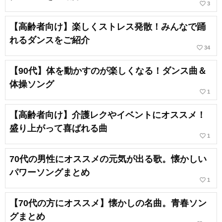
favorite_border
3
【高齢者向け】楽しくストレス発散！みんなで踊
れるダンスをご紹介
favorite_border
34
【90代】体を動かすのが楽しくなる！ダンス曲＆
体操ソング
favorite_border
1
【高齢者向け】介護レクやイベントにオススメ！
盛り上がって喜ばれる曲
favorite_border
1
70代の男性にオススメの元気が出る歌。懐かしい
パワーソングまとめ
favorite_border
1
【70代の方にオススメ】懐かしの名曲。青春ソン
グまとめ