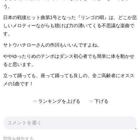
う。
日本の戦後ヒット曲第1号となった『リンゴの唄』は、どこか悲
しいメロティーながらも聴けば力の湧いてくる不思議な楽曲で
す。
サトウハチローさんの作詞もいいんですよね。
ややゆったりめのテンポはダンス初心者でも簡単に体を動かせ
ると思います。
立って踊っても、座って踊っても良しの、全ご高齢者にオスス
メの1曲です！
expand_less
expand_more
ランキングを上げる
下げる
問題を報告する