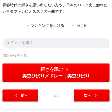
青春時代の輝きを思い出したい方や、日本のロック史に触れた
い音楽ファンにオススメの一曲です。
expand_less
expand_more
ランキングを上げる
下げる
問題を報告する
chevron_right
続きを読む
美空ひばりメドレー
美空ひばり
chevron_left
chevron_right
前へ
3/5
次へ