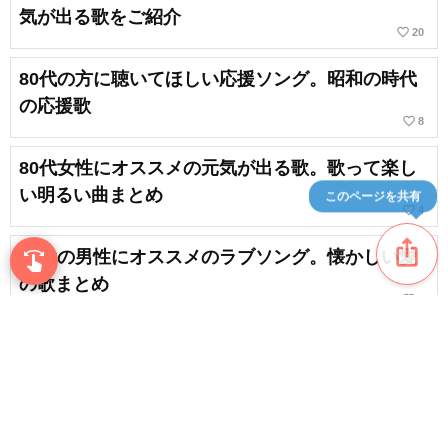
気が出る歌をご紹介
favorite_border
20
80代の方に聴いてほしい応援ソング。昭和の時代
の応援歌
favorite_border
8
80代女性にオススメの元気が出る歌。歌って楽し
い明るい曲まとめ
このページを共有
favorite_border
4
ios_share
70代の男性にオススメのラブソング。懐かしい愛
swipe
指先で音楽をブラウズ
の歌まとめ
favorite_border
4
【70代の方におすすめ】グッとくるいい歌。懐か
しき日本の名曲
chat_bubble_outline
favorite_border
1
25
content_copy
【70代男性向け】音痴の方でも歌いやすい曲まと