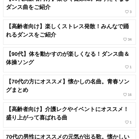
ダンス曲をご紹介
favorite_border
3
【高齢者向け】楽しくストレス発散！みんなで踊
れるダンスをご紹介
favorite_border
34
【90代】体を動かすのが楽しくなる！ダンス曲＆
体操ソング
favorite_border
1
【70代の方にオススメ】懐かしの名曲。青春ソン
グまとめ
favorite_border
16
【高齢者向け】介護レクやイベントにオススメ！
盛り上がって喜ばれる曲
favorite_border
1
70代の男性にオススメの元気が出る歌。懐かしい