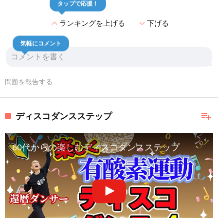
タップで応援！
expand_less
expand_more
ランキングを上げる
下げる
気軽にコメント
問題を報告する
playlist_add
ディスコダンスステップ
60代からの楽しむディスコダンスステップ