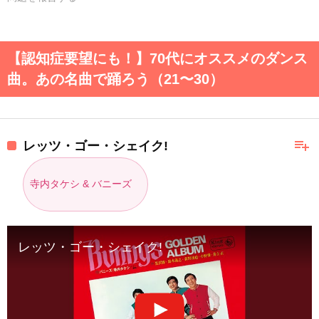
【認知症要望にも！】70代にオススメのダンス
曲。あの名曲で踊ろう（21〜30）
playlist_add
レッツ・ゴー・シェイク!
寺内タケシ & バニーズ
レッツ・ゴー・シェイク!