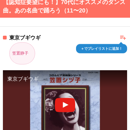
【認知症要望にも！】70代にオススメのダンス
曲。あの名曲で踊ろう（11〜20）
playlist_add
東京ブギウギ
＋でプレイリストに追加！
笠置静子
東京ブギウギ