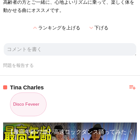
高齢者の方とご一緒に、心地よいリズムに乗って、楽しく体を
動かせる曲にオススメです。
expand_less
expand_more
ランキングを上げる
下げる
問題を報告する
playlist_add
Tina Charles
Disco Feveer
【最高年齢77歳】高速ロックダンス踊ってみた《オリジ