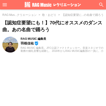
RAG Mus...クリエーション
歌・おどり
【認知症要望に...の名曲で踊ろう
【認知症要望にも！】70代にオススメのダンス
曲。あの名曲で踊ろう
RAG MUSIC 編集長
羽根佳祐
beenhere
RAG MUSIC 編集長。JFC公認ファクトチェッカー。音楽スタジオでの
勤務や婚礼音響を経験し、2016年からRAG MUSIC編集部の一員に。小
学校ではマーチング、中学校では吹奏楽でクラリネット、高校以降は
バンドでドラムと、さまざまな楽器を経験。各種楽曲紹介記事をはじ
め、各地の音楽フェスの紹介記事やライブレポートなど、自身の音楽
活動やこれまでの業務で培った経験を元に日々記事を制作していま
す。音楽は国内外のロックはもちろん、最近ではJ-POPも広く好んで
聴いています。