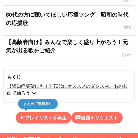
favorite_border
4
80代の方に聴いてほしい応援ソング。昭和の時代
の応援歌
favorite_border
8
【高齢者向け】みんなで楽しく盛り上がろう！元
気が出る歌をご紹介
favorite_border
20
もくじ
【認知症要望にも！】70代にオススメのダンス曲。あの名
expand_more
曲で踊ろう
まとめて連続再生
play_arrow
library_music
プレイリストを再生
楽曲をリクエスト