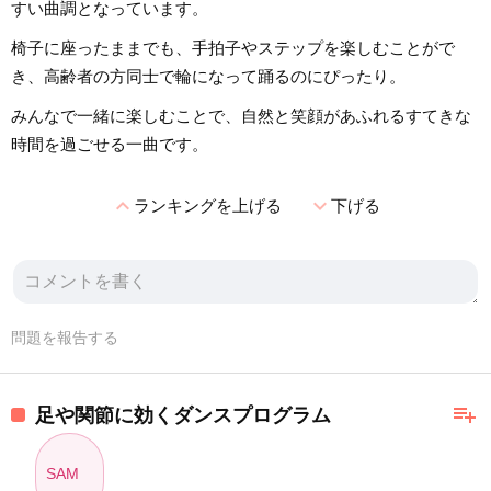
すい曲調となっています。
椅子に座ったままでも、手拍子やステップを楽しむことがで
き、高齢者の方同士で輪になって踊るのにぴったり。
みんなで一緒に楽しむことで、自然と笑顔があふれるすてきな
時間を過ごせる一曲です。
expand_less
expand_more
ランキングを上げる
下げる
問題を報告する
playlist_add
足や関節に効くダンスプログラム
SAM