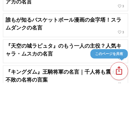
アカの名言
favorite_border
3
誰もが知るバスケットボール漫画の金字塔！スラ
ムダンクの名言
favorite_border
3
『天空の城ラピュタ』のもう一人の主役？人気キ
ャラ・ムスカの名言
このページを共有
favorite_border
1
ios_share
『キングダム』王騎将軍の名言｜千人将も震えた
不敗の名将の言葉
favorite_border
1
聞けば感動すること間違いなし！偉人や著名人に
よる心に残る言葉
favorite_border
3
content_copy
【子供向け】進撃の巨人の雑学＆豆知識問題！ク