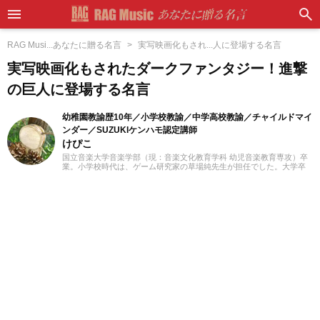
RAG Musi...あなたに贈る名言
実写映画化もされ...人に登場する名言
実写映画化もされたダークファンタジー！進撃
の巨人に登場する名言
幼稚園教諭歴10年／小学校教諭／中学高校教諭／チャイルドマイ
ンダー／SUZUKIケンハモ認定講師
けぴこ
国立音楽大学音楽学部（現：音楽文化教育学科 幼児音楽教育専攻）卒
業。小学校時代は、ゲーム研究家の草場純先生が担任でした。大学卒
業後は幼稚園教諭として10年間、学童保育指導員として7年間勤務した
後、シンガポールのインターナショナルスクールで音楽教諭として赴
任。音楽教育だけでなく、日本文化や伝承遊び、レクリエーションな
ども伝える活動をおこない、多くの子供たちと関わってきました。そ
の後、小学館にてフリーランスライター、企画、編集の仕事を通して
楽しい大人との出会いもへて、伝えることの楽しさを経験。教育現場
で培った視点と編集者としての経験を活かし、インプットとアウトプ
ットを大切に音楽や子供に関わる分野を中心に実践に役立つ情報をお
届けします。趣味は楽器、歌、手作り、おもちゃ、お絵描き、伝承あ
そび、アウトドア、本、工作、クラフト。特技はコマ技。