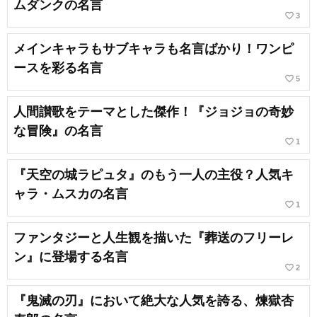
ムダンクの名言
favorite_border
3
メインキャラもサブキャラも名言ばかり！ワンピ
ースを彩る名言
favorite_border
5
人間讃歌をテーマとした傑作！『ジョジョの奇妙
な冒険』の名言
favorite_border
1
『天空の城ラピュタ』のもう一人の主役？人気キ
ャラ・ムスカの名言
favorite_border
1
ファンタジーと人生観を描いた『葬送のフリーレ
ン』に登場する名言
favorite_border
2
『鬼滅の刃』において絶大な人気を誇る、煉獄杏