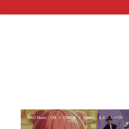
RAG Music - CM
CM動画
Spotify...るオススメCM