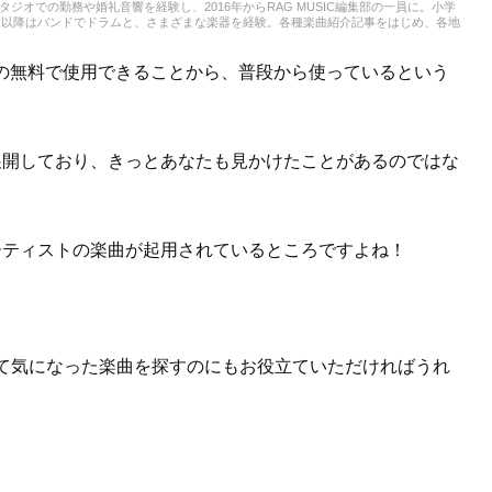
スタジオでの勤務や婚礼音響を経験し、2016年からRAG MUSIC編集部の一員に。小学
校以降はバンドでドラムと、さまざまな楽器を経験。各種楽曲紹介記事をはじめ、各地
楽活動やこれまでの業務で培った経験を元に日々記事を制作しています。音楽は国内外
います。
ものの無料で使用できることから、普段から使っているという
的に展開しており、きっとあなたも見かけたことがあるのではな
気アーティストの楽曲が起用されているところですよね！
して気になった楽曲を探すのにもお役立ていただければうれ