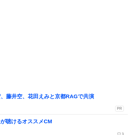
、藤井空、花田えみと京都RAGで共演
PR
楽曲が聴けるオススメCM
favorite_border
3