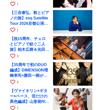
と京都RAGで共演
favorite_border
1
【三谷泰弘、歌とピア
ノの旅】esq Satellite
Tour 2026京都公演を
10月に開催
favorite_border
1
【祝15周年、チェロ
とピアノで紡ぐ二人
旅】柏木広樹＆光田健
一が11月12日に京都
favorite_border
3
RAGへ
【35周年で初のDUO
編成】DIMENSION増
崎孝司×勝田一樹が10
月11日に京都RAGへ
favorite_border
4
【ヴァイオリン×ギタ
ー×ベース、弦だけの
異色編成】山形発RIM
が初全国ツアーで8月
favorite_border
7