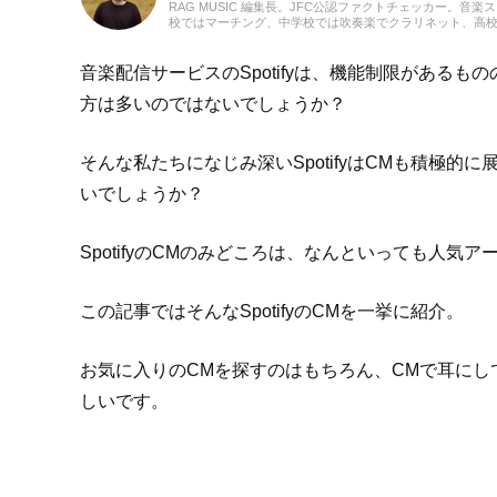
RAG MUSIC 編集長。JFC公認ファクトチェッカー。音楽
校ではマーチング、中学校では吹奏楽でクラリネット、高
の音楽フェスの紹介記事やライブレポートなど、自身の音
のロックはもちろん、最近ではJ-POPも広く好んで聴いて
音楽配信サービスのSpotifyは、機能制限がある
方は多いのではないでしょうか？
そんな私たちになじみ深いSpotifyはCMも積極
いでしょうか？
SpotifyのCMのみどころは、なんといっても人
この記事ではそんなSpotifyのCMを一挙に紹介。
お気に入りのCMを探すのはもちろん、CMで耳に
しいです。