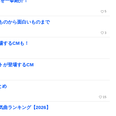
グを一挙紹介！
favorite_border
5
ものから面白いものまで
favorite_border
3
場するCMも！
ストが登場するCM
とめ
favorite_border
15
曲ランキング【2026】