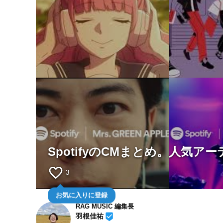
SpotifyのCMまとめ。人気
favorite_border
3
お気に入りに登録
RAG MUSIC 編集長
beenhere
羽根佳祐