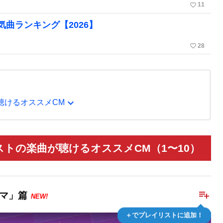
favorite_border
11
曲ランキング【2026】
favorite_border
28
expand_more
が聴けるオススメCM
ィストの楽曲が聴けるオススメCM（1〜10）
playlist_add
ズマ」篇
NEW!
＋でプレイリストに追加！