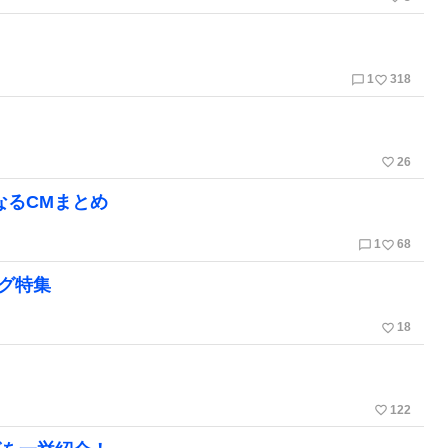
chat_bubble_outline
favorite_border
1
318
favorite_border
26
なるCMまとめ
chat_bubble_outline
favorite_border
1
68
ング特集
favorite_border
18
favorite_border
122