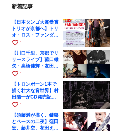
新着記事
【日本タンゴ大賞受賞
トリオが京都へ】トリ
オ・ロス・ファンダン
ゴスが10月9日にRAG
favorite_border
1
で公演
【川口千里、京都でリ
リースライブ】菰口雄
矢・高橋佳輝・友田ジ
ュンと9月28日にRAG
favorite_border
1
へ
【トロンボーン1本で
描く壮大な音世界】村
田陽一がCD発売記念
ツアーで9月4日に京
favorite_border
1
都へ
【須藤満が描く、鍵盤
とベースの二夜】窪田
宏、藤井空、花田えみ