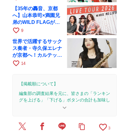
17日にRAGへ
【35年の轟音、京都
へ】山本恭司×満園兄
弟のWILD FLAGが8
月6日にRAGでライブ
favorite_border
9
世界で活躍するサック
ス奏者・寺久保エレナ
が京都へ！カルテッ
ト・ツアー京都公演を
favorite_border
14
10月28日に開催
【掲載順について】
編集部の調査結果を元に、皆さまの「ランキン
グを上げる」「下げる」ボタンの合計も加味し
て決まります。
keyboard_arrow_down
【更新履歴】
favorite_border
content_copy
2026/7/30：1本のレビューを追加・更新。
3
2026/7/10：1本のレビューを追加・更新。
2026/4/29：2本のレビューを追加・更新。