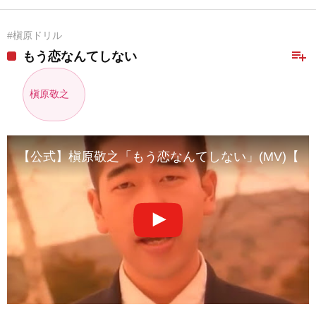
#槇原ドリル
playlist_add
もう恋なんてしない
槇原敬之
【公式】槇原敬之「もう恋なんてしない」(MV)【5thシングル】 (19