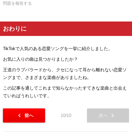
問題を報告する
おわりに
TikTokで人気のある恋愛ソングを一挙に紹介しました。
お気に入りの曲は見つかりましたか？
王道のラブバラードから、クセになって耳から離れない恋愛ソ
ングまで、さまざまな楽曲がありましたね。
この記事を通してこれまで知らなかったすてきな楽曲と出会え
ていればうれしいです。
chevron_left
chevron_right
前へ
10/10
次へ