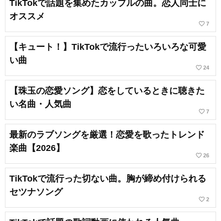
TikTokで話題を集めたカップルの曲。恋人同士に
オススメ
favorite_border
7
【キュート！】TikTokで流行ったいろいろな可愛
い曲
favorite_border
24
【珠玉の恋愛ソング】恋をしているときに聴きた
い名曲・人気曲
favorite_border
7
最新のラブソングを厳選！恋愛を歌ったトレンド
楽曲【2026】
favorite_border
26
TikTokで流行った切ない曲。胸が締め付けられる
セツナソング
favorite_border
2