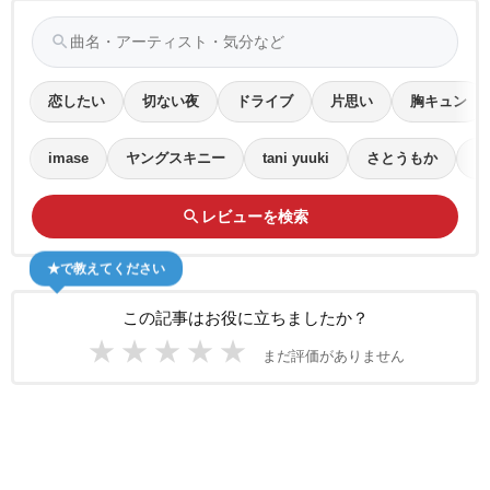
search
恋したい
切ない夜
ドライブ
片思い
胸キュン
imase
ヤングスキニー
tani yuuki
さとうもか
多
search
レビューを検索
★で教えてください
この記事はお役に立ちましたか？
★
★
★
★
★
まだ評価がありません