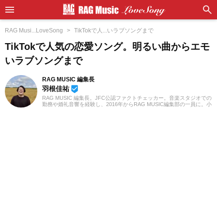
RAG Musi...LoveSong
TikTokで人...いラブソングまで
TikTokで人気の恋愛ソング。明るい曲からエモ
いラブソングまで
RAG MUSIC 編集長
羽根佳祐
beenhere
RAG MUSIC 編集長。JFC公認ファクトチェッカー。音楽スタジオでの
勤務や婚礼音響を経験し、2016年からRAG MUSIC編集部の一員に。小
学校ではマーチング、中学校では吹奏楽でクラリネット、高校以降は
バンドでドラムと、さまざまな楽器を経験。各種楽曲紹介記事をはじ
め、各地の音楽フェスの紹介記事やライブレポートなど、自身の音楽
活動やこれまでの業務で培った経験を元に日々記事を制作していま
す。音楽は国内外のロックはもちろん、最近ではJ-POPも広く好んで
聴いています。