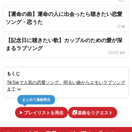
favorite_border
7
【運命の曲】運命の人に出会ったら聴きたい恋愛
ソング・恋うた
favorite_border
30
【記念日に聴きたい歌】カップルのための愛が深
まるラブソング
chat_bubble_outline
favorite_border
1
107
もくじ
TikTokで人気の恋愛ソング。明るい曲からエモいラブソング
expand_more
まで
まとめて連続再生
play_arrow
library_music
プレイリストを再生
楽曲をリクエスト