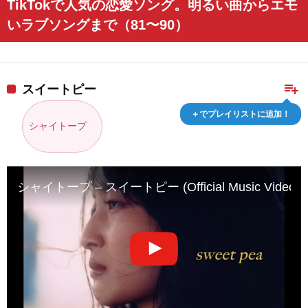
TikTokで人気の恋愛ソング。明るい曲からエモ
いラブソングまで（81〜90）
playlist_add
スイートピー
＋でプレイリストに追加！
シャイトープ
シャイトープ – スイートピー (Official Music Video)