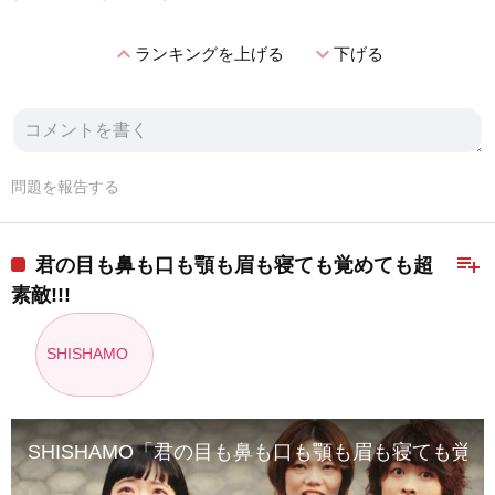
expand_less
expand_more
ランキングを上げる
下げる
問題を報告する
playlist_add
君の目も鼻も口も顎も眉も寝ても覚めても超
素敵!!!
SHISHAMO
SHISHAMO「君の目も鼻も口も顎も眉も寝ても覚めて