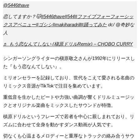
@5446thave
恋してますか？😽
#5446thave
#544
#ファイブフォーフォーシッ
クスアベニュー
#ゴシシ
#makiharadrill
#踊ってみた
dc/ @奇妙な
人
♬ もう恋なんてしない (槇原ドリルRemix) – CHOBO CURRY
シンガーソングライターの槇原敬之さんが1992年にリリースし
た『もう恋なんてしない』。
ミリオンセラーを記録しており、世代をこえて愛される名曲の
リミックス音源がTikTokで注目を集めています。
重低音を生かしたビートや力強い曲調が響くドリルミュージッ
クとオリジナル楽曲をミックスしたサウンドが特徴。
槙原ドリルというフレーズで若者を中心に親しまれており、リ
ズムに合わせて全身を動かすダンス動画が人気です。
切なくも心温まるメロディーと重厚なトラックの絡み合うサウ