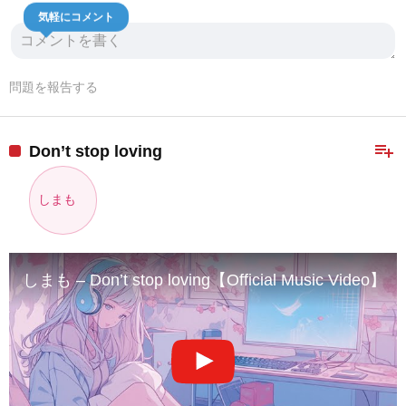
気軽にコメント
問題を報告する
playlist_add
Don’t stop loving
しまも
しまも – Don’t stop loving【Official Music Video】