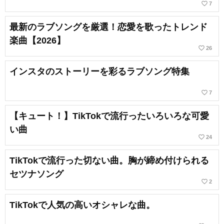
favorite_border
7
最新のラブソングを厳選！恋愛を歌ったトレンド
楽曲【2026】
favorite_border
26
インスタのストーリーを彩るラブソング特集
favorite_border
7
【キュート！】TikTokで流行ったいろいろな可愛
い曲
favorite_border
24
TikTokで流行った切ない曲。胸が締め付けられる
セツナソング
favorite_border
2
TikTokで人気の高いオシャレな曲。