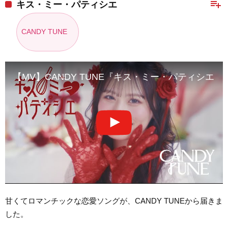
playlist_add
キス・ミー・パティシエ
CANDY TUNE
【MV】CANDY TUNE『キス・ミー・パティシエ』
甘くてロマンチックな恋愛ソングが、CANDY TUNEから届きま
した。