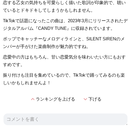
恋する乙女の気持ちを可愛らしく描いた歌詞が印象的で、聴い
ているとドキドキしてしまうかもしれません。
TikTokで話題になったこの曲は、2023年3月にリリースされたデ
ジタルアルバム『CANDY TUNE』に収録されています。
ポップでキャッチーなメロディラインと、SILENT SIRENのメ
ンバーが手がけた楽曲制作が魅力的ですね。
恋愛中の方はもちろん、甘い恋愛気分を味わいたい方にもおす
すめです。
振り付けも注目を集めているので、TikTokで踊ってみるのも楽
しいかもしれませんよ！
expand_less
expand_more
ランキングを上げる
下げる