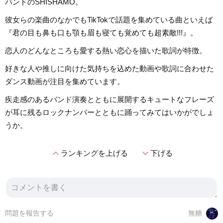
バンドのSHISHAMO。
彼女らの楽曲のなかでもTikTokで話題を集めている曲といえば
『君の目も鼻も口も顎も眉も寝ても覚めても超素敵!!!』。
恋人のどんなところも愛する熱い恋心を描いた歌詞が特徴。
好きな人や推しに向けた気持ちを込めた動画や歌詞に合わせた
ダンス動画が注目を集めています。
疾走感のあるバンド演奏とともに展開するキュートなフレーズ
が耳に残るロックナンバーとともに踊ってみてはいかがでしょ
うか。
expand_less
expand_more
ランキングを上げる
下げる
問題を報告する
無糖