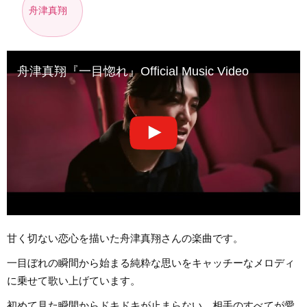
舟津真翔
舟津真翔『一目惚れ』Official Music Video
甘く切ない恋心を描いた舟津真翔さんの楽曲です。
一目ぼれの瞬間から始まる純粋な思いをキャッチーなメロディ
に乗せて歌い上げています。
初めて見た瞬間からドキドキが止まらない、相手のすべてが愛