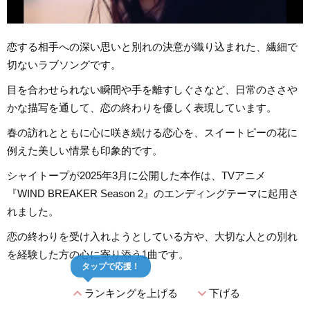
恋する相手への深い思いと別れの決意が織り込まれた、繊細で
切ないラブソングです。
目を合わせられない瞬間や手を離すしぐさなど、日常のささや
かな描写を通して、恋の終わりを優しく表現しています。
春の訪れとともに心に咲き続ける恋心を、スイートピーの花に
例えた美しい情景も印象的です。
シャイトープが2025年3月に公開した本作は、TVアニメ
『WIND BREAKER Season 2』のエンディングテーマに起用さ
れました。
恋の終わりを受け入れようとしている方や、大切な人との別れ
を経験した方の心に寄り添う1曲です。
タップで応援！
expand_less
expand_more
ランキングを上げる
下げる