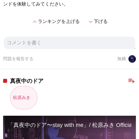
ンドを体験してみてください。
expand_less
expand_more
ランキングを上げる
下げる
問題を報告する
無糖
playlist_add
真夜中のドア
松原みき
「真夜中のドア〜stay with me」/ 松原みき Official Lyr