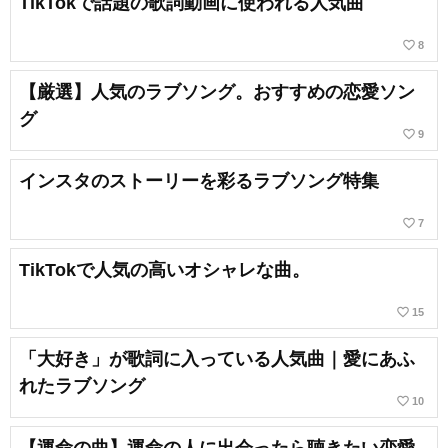
TikTokで話題の歌詞動画に使われる人気曲
favorite_border
8
【厳選】人気のラブソング。おすすめの恋愛ソン
グ
favorite_border
9
インスタのストーリーを彩るラブソング特集
favorite_border
7
TikTokで人気の高いオシャレな曲。
favorite_border
15
「大好き」が歌詞に入っている人気曲｜愛にあふ
れたラブソング
favorite_border
10
【運命の曲】運命の人に出会ったら聴きたい恋愛