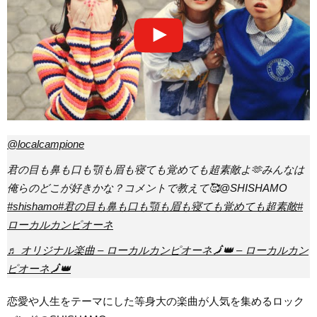
@localcampione
君の目も鼻も口も顎も眉も寝ても覚めても超素敵よ🫶みんなは
俺らのどこが好きかな？コメントで教えて🥰@SHISHAMO
#shishamo
#君の目も鼻も口も顎も眉も寝ても覚めても超素敵
#
ローカルカンピオーネ
♬ オリジナル楽曲 – ローカルカンピオーネ🗾👑 – ローカルカン
ピオーネ🗾👑
恋愛や人生をテーマにした等身大の楽曲が人気を集めるロック