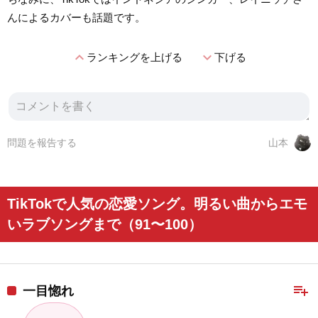
んによるカバーも話題です。
expand_less
expand_more
ランキングを上げる
下げる
問題を報告する
山本
TikTokで人気の恋愛ソング。明るい曲からエモ
いラブソングまで（91〜100）
playlist_add
一目惚れ