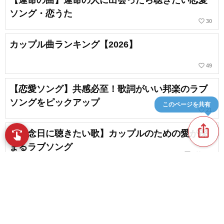
ソング・恋うた
favorite_border
30
カップル曲ランキング【2026】
favorite_border
49
【恋愛ソング】共感必至！歌詞がいい邦楽のラブ
ソングをピックアップ
このページを共有
favorite_border
21
ios_share
【記念日に聴きたい歌】カップルのための愛が深
swipe
指先で音楽をブラウズ
まるラブソング
chat_bubble_outline
favorite_border
1
107
20代の女性におすすめの恋愛ソング。邦楽ラブソ
ングの定番&人気曲
favorite_border
5
content_copy
【叶わない恋】切ない恋の歌｜泣ける片思い＆失