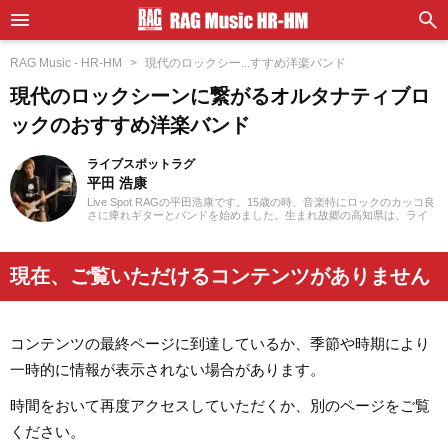
RAG Music - HR-HM
現代のロックシー...すすめ洋楽バンド
現代のロックシーンに繋がるオルタナティブロ
ックのおすすめ洋楽バンド
ライブスポットラグ
平田 浩康
Live Spot RAGの平田浩康です。15歳の時、音楽特にロックのカッコ良
さに痺れギターとバンドを始めました。生まれ故郷の高知県は、ライ
ブハウスやコンサート会場も少なく生の音楽に触れる機会が少ない、
当時は情報源も雑誌やCD、VHSビデオ（!?）という時代でしたが、音
楽というとてもキラキラしたものに魅了され、勉強そっちのけでギタ
ーと音楽を楽しむ毎日でした。大学進学から京都に移住し、大学では
現在、ご覧いただけるコンテンツがありません
軽音楽部を卒業（笑）。それまでは邦楽ロックや洋楽ハードロックを
中心に聴いていましたが、先輩や同期から世の中にはもっとたくさん
の音楽があることを知らされ、今では「いいな」と思えるものはジャ
ンル隔てなく聴いております。大学卒業後にRAGに入社、約6年のオフ
ィスや約10年の音楽スタジオを経て、現在は創業39年の老舗Live Spot
コンテンツの最終ページに到達しているか、季節や時期により
RAGにて勤務、主にプロモーション業務を担当しております。日本ト
ップミュージシャン達が奏でる「本物の音楽」に触れ、お客様に届け
一時的に情報が表示されない場合があります。
ることで、あらためて音楽の煌めきを実感する日々です。今でもギタ
ー、バンドはゆるく継続しており近年は今更ながら歌も歌ってみたり
しています。もうすっかりおっさんになってはしまいましたが、あの
時間をおいて再度アクセスしていただくか、別のページをご覧
頃「音楽に描いた夢の向こう側」を、今後もみなさんと追っていけれ
ばと思っています。
ください。