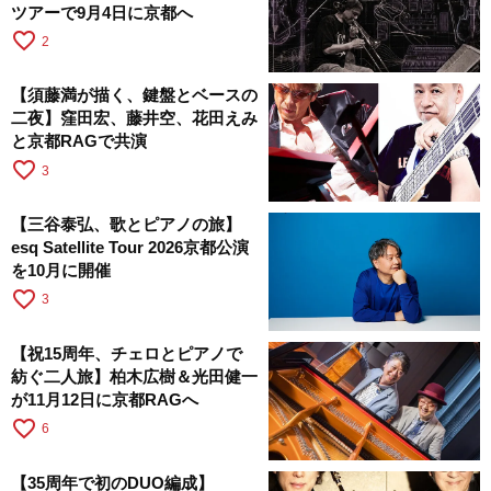
ツアーで9月4日に京都へ
favorite_border
2
【須藤満が描く、鍵盤とベースの
二夜】窪田宏、藤井空、花田えみ
と京都RAGで共演
favorite_border
3
【三谷泰弘、歌とピアノの旅】
esq Satellite Tour 2026京都公演
を10月に開催
favorite_border
3
【祝15周年、チェロとピアノで
紡ぐ二人旅】柏木広樹＆光田健一
が11月12日に京都RAGへ
favorite_border
6
【35周年で初のDUO編成】