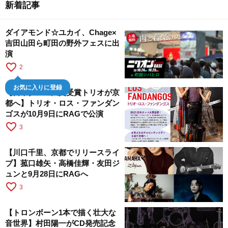
新着記事
ダイアモンド☆ユカイ、Chage×
吉田山田ら町田の野外フェスに出
演
favorite_border
2
お気に入りに登録
【日本タンゴ大賞受賞トリオが京
都へ】トリオ・ロス・ファンダン
ゴスが10月9日にRAGで公演
favorite_border
3
【川口千里、京都でリリースライ
ブ】菰口雄矢・高橋佳輝・友田ジ
ュンと9月28日にRAGへ
favorite_border
3
【トロンボーン1本で描く壮大な
音世界】村田陽一がCD発売記念