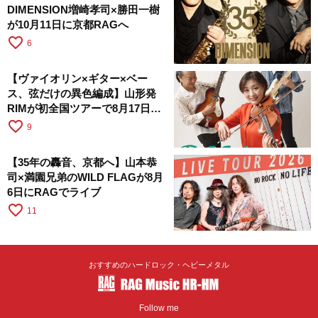
DIMENSION増崎孝司×勝田一樹
が10月11日に京都RAGへ
favorite_border
6
【ヴァイオリン×ギター×ベー
ス、弦だけの異色編成】山形発
RIMが初全国ツアーで8月17日に
RAGへ
favorite_border
9
【35年の轟音、京都へ】山本恭
司×満園兄弟のWILD FLAGが8月
6日にRAGでライブ
favorite_border
11
おすすめのハードロック・ヘビーメタル
Follow me