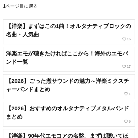
1ページ目に戻る
【洋楽】まずはこの1曲！オルタナティブロックの
名曲・人気曲
favorite_border
15
洋楽エモが聴きたければここから！海外のエモバ
ンド一覧
favorite_border
17
【2026】ごった煮サウンドの魅力～洋楽ミクスチ
ャーバンドまとめ
favorite_border
1
【2026】おすすめのオルタナティブメタルバンド
まとめ
favorite_border
5
【洋楽】90年代エモコアの名盤。まずは聴いてほ