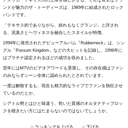
ンドが魅力のザ・トーディーズは、1989年に結成されたロック
バンドです。
「テキサス的でありながら、紛れもなくグランジ」と評され
る、泥臭さとヘヴィネスを融合したスタイルが特徴。
1994年に発売されたデビューアルバム『Rubberneck』は、シン
グル「Possum Kingdom」などの大ヒットを記録し、1996年に
はプラチナ認定されるほどの成功を収めました。
翌年にはMTVのビデオアワードも受賞し、その存在感はファン
のみならずシーン全体に認められたとされています。
一度は解散するも、現在も精力的なライブでファンを熱狂させ
ているのだとか。
シアトル勢とはひと味違う、乾いた質感のオルタナティブロッ
クを聴きたい方にはたまらないのではないでしょうか。
expand_less
expand_more
ランキングを上げる
下げる