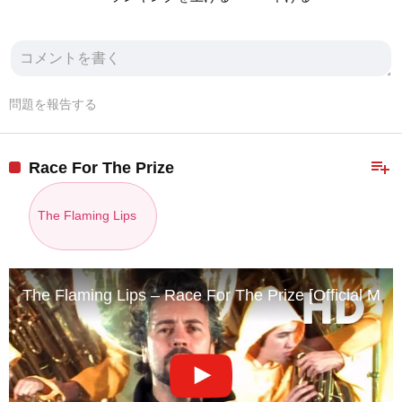
問題を報告する
playlist_add
Race For The Prize
The Flaming Lips
The Flaming Lips – Race For The Prize [Official Musi