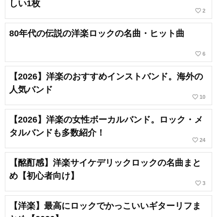
しい1枚
favorite_border
2
80年代の伝説の洋楽ロックの名曲・ヒット曲
favorite_border
6
【2026】洋楽のおすすめインストバンド。海外の
人気バンド
favorite_border
10
【2026】洋楽の女性ボーカルバンド。ロック・メ
タルバンドも多数紹介！
favorite_border
24
【酩酊感】洋楽サイケデリックロックの名曲まと
め【初心者向け】
favorite_border
3
【洋楽】最高にロックでかっこいいギターリフま