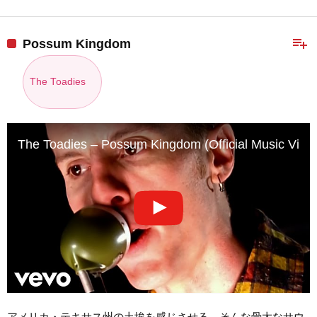
playlist_add
Possum Kingdom
The Toadies
The Toadies – Possum Kingdom (Official Music Vide
アメリカ・テキサス州の土埃を感じさせる、そんな骨太なサウ