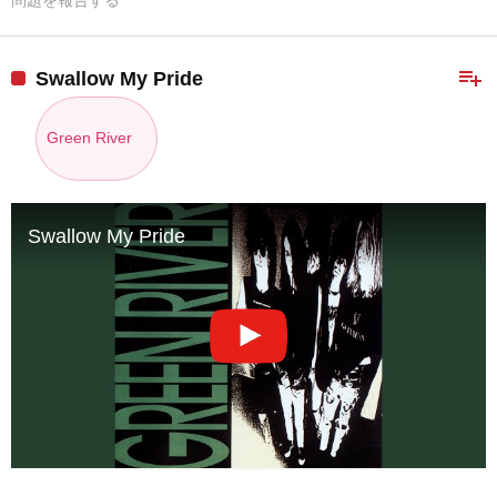
問題を報告する
playlist_add
Swallow My Pride
Green River
Swallow My Pride