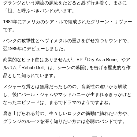
グランジという潮流の源流をたどると必ず行き着く、まさに
「祖」と呼ぶべきバンドがいます。
1984年にアメリカのシアトルで結成されたグリーン・リヴァー
です。
パンクの攻撃性とヘヴィメタルの重さを併せ持つサウンドで、
翌1985年にデビューしました。
商業的なヒット曲はありませんが、EP『Dry As a Bone』やア
ルバム『Rehab Doll』は、シーンの幕開けを告げる歴史的な作
品として知られています。
メジャーな賞とは無縁だったものの、音楽性の違いから解散
し、後にパール・ジャムやマッドハニーが生まれるきっかけと
なったエピソードは、まるでドラマのようですよね。
磨き上げられる前の、生々しいロックの衝動に触れたい方や、
グランジのルーツを深く知りたい方には必聴のバンドです。