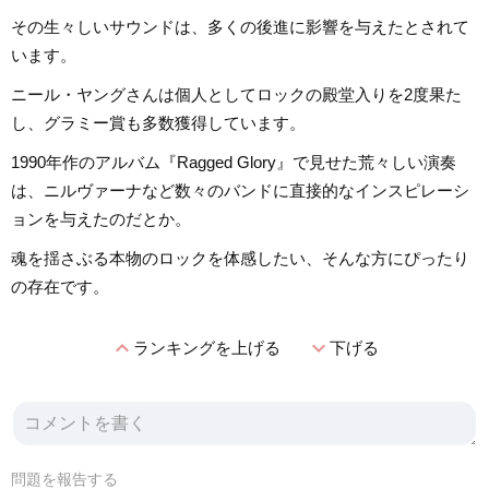
その生々しいサウンドは、多くの後進に影響を与えたとされて
います。
ニール・ヤングさんは個人としてロックの殿堂入りを2度果た
し、グラミー賞も多数獲得しています。
1990年作のアルバム『Ragged Glory』で見せた荒々しい演奏
は、ニルヴァーナなど数々のバンドに直接的なインスピレーシ
ョンを与えたのだとか。
魂を揺さぶる本物のロックを体感したい、そんな方にぴったり
の存在です。
expand_less
expand_more
ランキングを上げる
下げる
問題を報告する