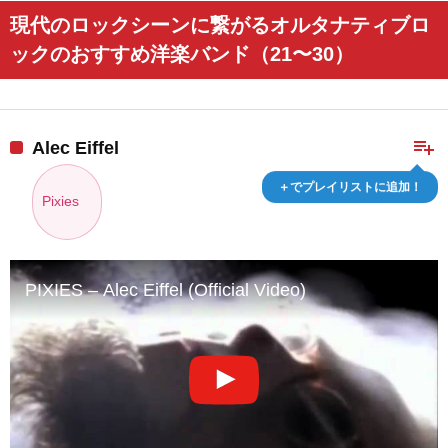
現代のロックシーンに繋がるオルタナティブロ
ックのおすすめ洋楽バンド（21〜30）
playlist_add
Alec Eiffel
＋でプレイリストに追加！
Pixies
PIXIES – Alec Eiffel (Official Video)