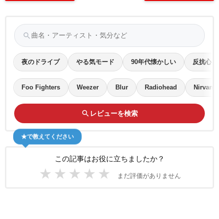
search
夜のドライブ
やる気モード
90年代懐かしい
反抗心
Foo Fighters
Weezer
Blur
Radiohead
Nirvana
search
レビューを検索
★で教えてください
この記事はお役に立ちましたか？
★
★
★
★
★
まだ評価がありません