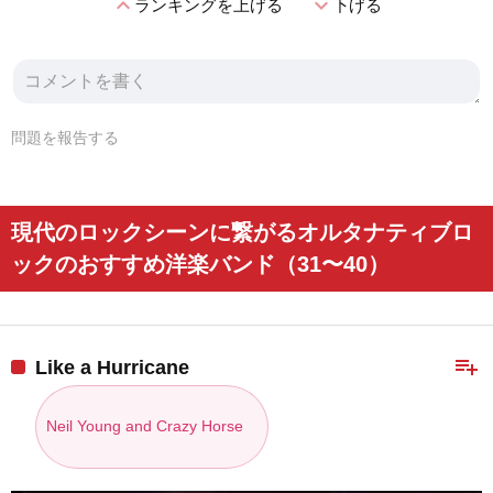
expand_less
expand_more
ランキングを上げる
下げる
問題を報告する
現代のロックシーンに繋がるオルタナティブロ
ックのおすすめ洋楽バンド（31〜40）
playlist_add
Like a Hurricane
Neil Young and Crazy Horse