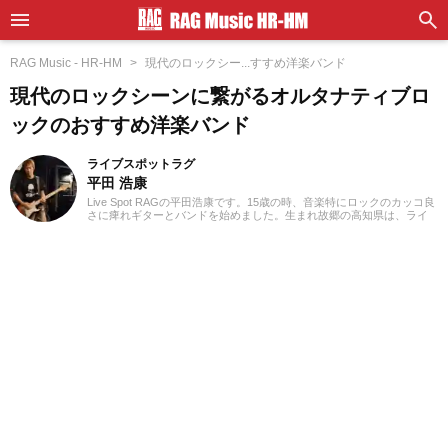
RAG Music - HR-HM
現代のロックシー...すすめ洋楽バンド
現代のロックシーンに繋がるオルタナティブロ
ックのおすすめ洋楽バンド
ライブスポットラグ
平田 浩康
Live Spot RAGの平田浩康です。15歳の時、音楽特にロックのカッコ良
さに痺れギターとバンドを始めました。生まれ故郷の高知県は、ライ
ブハウスやコンサート会場も少なく生の音楽に触れる機会が少ない、
当時は情報源も雑誌やCD、VHSビデオ（!?）という時代でしたが、音
楽というとてもキラキラしたものに魅了され、勉強そっちのけでギタ
ーと音楽を楽しむ毎日でした。大学進学から京都に移住し、大学では
軽音楽部を卒業（笑）。それまでは邦楽ロックや洋楽ハードロックを
中心に聴いていましたが、先輩や同期から世の中にはもっとたくさん
の音楽があることを知らされ、今では「いいな」と思えるものはジャ
ンル隔てなく聴いております。大学卒業後にRAGに入社、約6年のオフ
ィスや約10年の音楽スタジオを経て、現在は創業39年の老舗Live Spot
RAGにて勤務、主にプロモーション業務を担当しております。日本ト
ップミュージシャン達が奏でる「本物の音楽」に触れ、お客様に届け
ることで、あらためて音楽の煌めきを実感する日々です。今でもギタ
ー、バンドはゆるく継続しており近年は今更ながら歌も歌ってみたり
しています。もうすっかりおっさんになってはしまいましたが、あの
頃「音楽に描いた夢の向こう側」を、今後もみなさんと追っていけれ
ばと思っています。