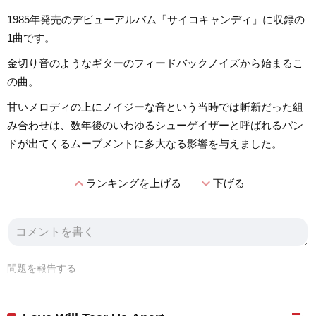
1985年発売のデビューアルバム「サイコキャンディ」に収録の
1曲です。
金切り音のようなギターのフィードバックノイズから始まるこ
の曲。
甘いメロディの上にノイジーな音という当時では斬新だった組
み合わせは、数年後のいわゆるシューゲイザーと呼ばれるバン
ドが出てくるムーブメントに多大なる影響を与えました。
expand_less
expand_more
ランキングを上げる
下げる
問題を報告する