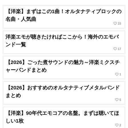
【洋楽】まずはこの1曲！オルタナティブロックの
名曲・人気曲
favorite_border
15
洋楽エモが聴きたければここから！海外のエモバ
ンド一覧
favorite_border
17
【2026】ごった煮サウンドの魅力～洋楽ミクスチ
ャーバンドまとめ
favorite_border
1
【2026】おすすめのオルタナティブメタルバンド
まとめ
favorite_border
5
【洋楽】90年代エモコアの名盤。まずは聴いてほ
しい1枚
favorite_border
2