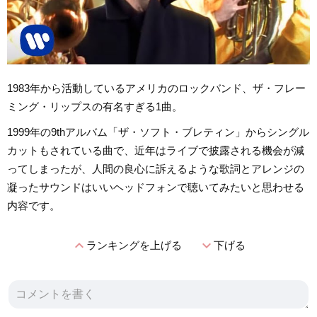
1983年から活動しているアメリカのロックバンド、ザ・フレー
ミング・リップスの有名すぎる1曲。
1999年の9thアルバム「ザ・ソフト・ブレティン」からシングル
カットもされている曲で、近年はライブで披露される機会が減
ってしまったが、人間の良心に訴えるような歌詞とアレンジの
凝ったサウンドはいいヘッドフォンで聴いてみたいと思わせる
内容です。
expand_less
expand_more
ランキングを上げる
下げる