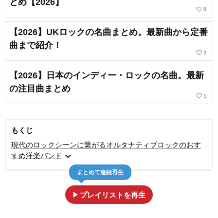
とめ【2026】
favorite_border
8
【2026】UKロックの名曲まとめ。最新曲から定番
曲まで紹介！
favorite_border
3
【2026】日本のインディー・ロックの名曲。最新
の注目曲まとめ
favorite_border
1
もくじ
現代のロックシーンに繋がるオルタナティブロックのおす
expand_more
すめ洋楽バンド
まとめて連続再生
play_arrow
プレイリストを再生