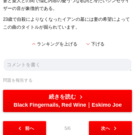
妻と愛人との間で悩む内容の憂うつな歌詞と冷たいシンセサイ
ザーの音が象徴的である。
23歳で自殺によりなくなったイアンの墓には妻の希望によって
この曲のタイトルが掘られています。
expand_less
expand_more
ランキングを上げる
下げる
問題を報告する
chevron_right
続きを読む
Black Fingernails, Red Wine
Eskimo Joe
chevron_left
chevron_right
前へ
5/6
次へ