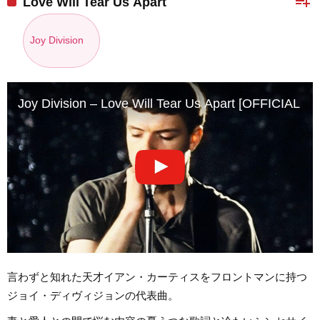
playlist_add
Love Will Tear Us Apart
Joy Division
Joy Division – Love Will Tear Us Apart [OFFICIAL 
言わずと知れた天才イアン・カーティスをフロントマンに持つ
ジョイ・ディヴィジョンの代表曲。