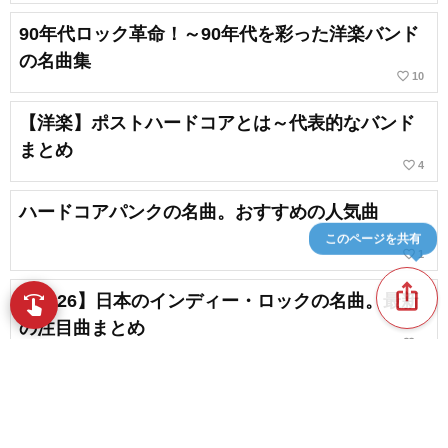
90年代ロック革命！～90年代を彩った洋楽バンド
の名曲集
favorite_border
10
【洋楽】ポストハードコアとは～代表的なバンド
まとめ
favorite_border
4
ハードコアパンクの名曲。おすすめの人気曲
このページを共有
favorite_border
1
ios_share
【2026】日本のインディー・ロックの名曲。最新
swipe
指先で音楽をブラウズ
の注目曲まとめ
favorite_border
1
【酩酊感】洋楽サイケデリックロックの名曲まと
め【初心者向け】
favorite_border
3