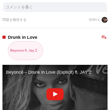
問題を報告する
KOH-1
playlist_add
Drunk in Love
Beyonce ft. Jay Z
Beyoncé – Drunk in Love (Explicit) ft. JAY Z