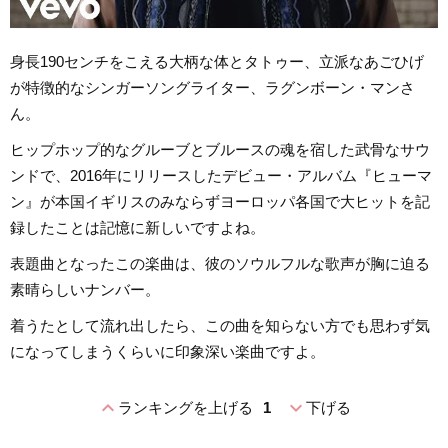
身長190センチをこえる大柄な体とタトゥー、立派なあごひげ
が特徴的なシンガーソングライター、ラグンボーン・マンさ
ん。
ヒップホップ的なグルーブとブルースの魂を宿した武骨なサウ
ンドで、2016年にリリースしたデビュー・アルバム『ヒューマ
ン』が本国イギリスのみならずヨーロッパ各国で大ヒットを記
録したことは記憶に新しいですよね。
表題曲となったこの楽曲は、彼のソウルフルな歌声が胸に迫る
素晴らしいナンバー。
着うたとして流れ出したら、この曲を知らない方でも思わず気
になってしまうくらいに印象深い楽曲ですよ。
expand_less
expand_more
ランキングを上げる
1
下げる