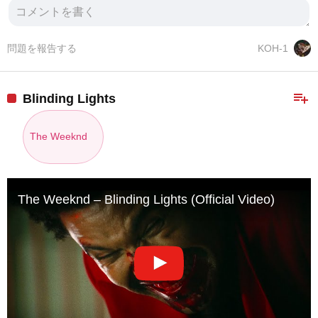
問題を報告する
KOH-1
playlist_add
Blinding Lights
The Weeknd
The Weeknd – Blinding Lights (Official Video)