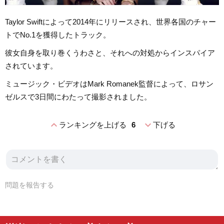
Taylor Swiftによって2014年にリリースされ、世界各国のチャー
トでNo.1を獲得したトラック。
彼女自身を取り巻くうわさと、それへの対処からインスパイア
されています。
ミュージック・ビデオはMark Romanek監督によって、ロサン
ゼルスで3日間にわたって撮影されました。
expand_less
expand_more
ランキングを上げる
6
下げる
問題を報告する