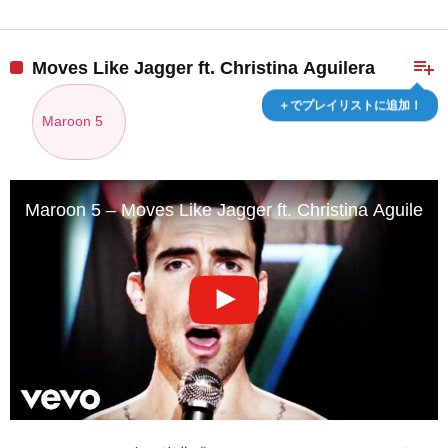
playlist_add
Moves Like Jagger ft. Christina Aguilera
＋でプレイリストに追加！
Maroon 5
Maroon 5 – Moves Like Jagger ft. Christina Aguilera (O