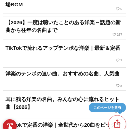
場BGM
favorite_border
6
【2026】一度は聴いたことのある洋楽～話題の新
曲から往年の名曲まで
favorite_border
257
TikTokで流れるアップテンポな洋楽｜最新＆定番
favorite_border
1
洋楽のテンポの速い曲。おすすめの名曲、人気曲
favorite_border
8
耳に残る洋楽の名曲。みんなの心に流れるヒット
曲【2026】
このページを共有
favorite_border
18
ios_share
TikTokで定番の洋楽｜全世代から20曲をピックア
swipe
指先で音楽をブラウズ