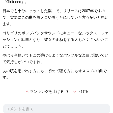
『Girlfriend』。
日本でも十分にヒットした楽曲で、リリースは2007年ですの
で、実際にこの曲を着メロや着うたにしていた方も多いと思い
ます。
ゴリゴリのポップパンクサウンドにキュートなルックス、ファ
ッションが話題となり、彼女のまねをする人もたくさんいたこ
とでしょう。
やはり今聴いてもこの弾けるようなパワフルな楽曲は聴いてい
て気持ちがいいですね。
あの頃を思い出す方にも、初めて聴く方にもオススメの1曲で
す。
expand_less
expand_more
ランキングを上げる
7
下げる