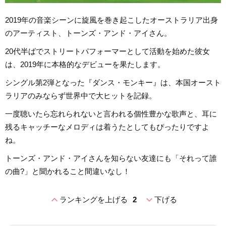
2019年の音楽シーンに旋風を巻き起こしたオーストラリア出身
のアーティスト、トーンズ・アンド・アイさん。
20代半ばでストリートパフォーマーとして活動を始めた彼女
は、2019年に本格的なデビューを果たします。
シングル第2弾となった『ダンス・モンキー』は、本国オースト
ラリアのみならず世界中で大ヒットを記録。
一度聴いたら忘れられないと言われる個性豊かな歌声と、耳に
残るキャッチーなメロディは着うたとしてもぴったりですよ
ね。
トーンズ・アンド・アイさんを知らない友達にも「それって誰
の曲?」と聞かれること間違いなし！
expand_less
expand_more
ランキングを上げる
2
下げる