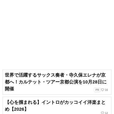
世界で活躍するサックス奏者・寺久保エレナが京
都へ！カルテット・ツアー京都公演を10月28日に
開催
favorite_border
PR
16
【心を掴まれる】イントロがカッコイイ洋楽まと
め【2026】
favorite_border
12