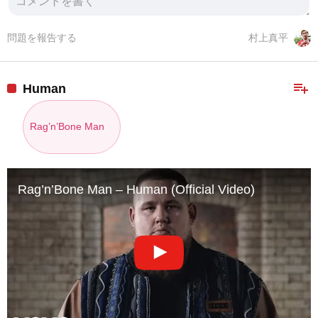
問題を報告する
村上真平
playlist_add
Human
Rag’n’Bone Man
Rag’n’Bone Man – Human (Official Video)