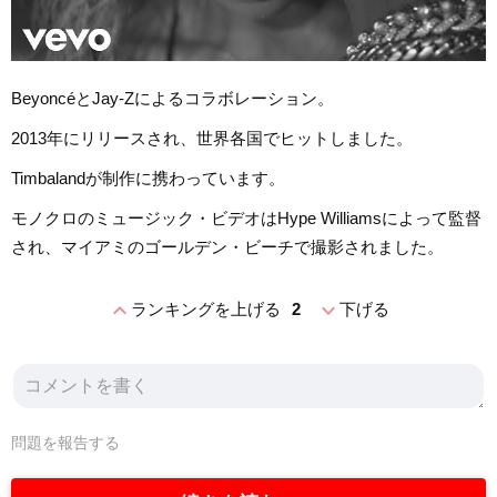
BeyoncéとJay-Zによるコラボレーション。
2013年にリリースされ、世界各国でヒットしました。
Timbalandが制作に携わっています。
モノクロのミュージック・ビデオはHype Williamsによって監督
され、マイアミのゴールデン・ビーチで撮影されました。
expand_less
expand_more
ランキングを上げる
2
下げる
問題を報告する