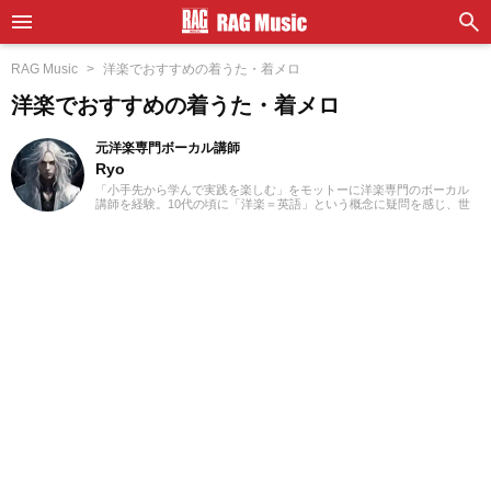
RAG Music
洋楽でおすすめの着うた・着メロ
洋楽でおすすめの着うた・着メロ
元洋楽専門ボーカル講師
Ryo
「小手先から学んで実践を楽しむ」をモットーに洋楽専門のボーカル
講師を経験。10代の頃に「洋楽＝英語」という概念に疑問を感じ、世
界中の楽曲を聴き始めました。現在では80ヵ国以上の音楽を聴き漁
り、個人で楽曲紹介のブログを運営。普段はヌエボフラメンコ、ボレ
ロ、カンツォーネ、R&Bなどのジャンルをよく聴きます。あなたが求
める1曲を探して、日々記事を更新してまいります！