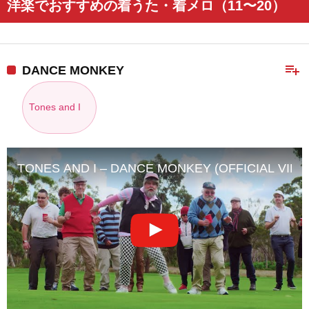
洋楽でおすすめの着うた・着メロ（11〜20）
playlist_add
DANCE MONKEY
Tones and I
TONES AND I – DANCE MONKEY (OFFICIAL VIDE