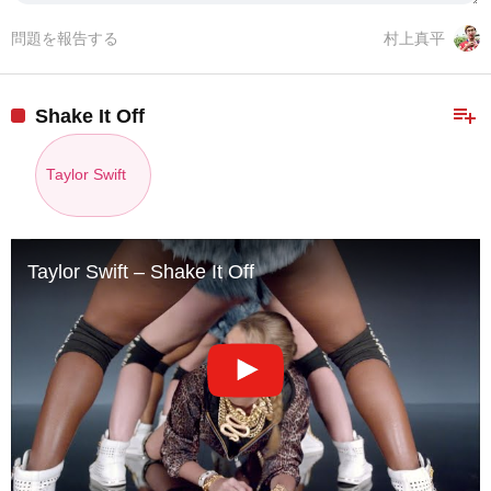
問題を報告する
村上真平
playlist_add
Shake It Off
Taylor Swift
Taylor Swift – Shake It Off