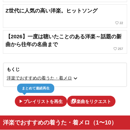
Z世代に人気の高い洋楽。ヒットソング
favorite_border
22
【2026】一度は聴いたことのある洋楽～話題の新
曲から往年の名曲まで
favorite_border
257
もくじ
expand_more
洋楽でおすすめの着うた・着メロ
まとめて連続再生
play_arrow
library_music
プレイリストを再生
楽曲をリクエスト
洋楽でおすすめの着うた・着メロ（1〜10）