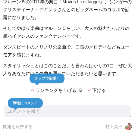
マルーン５の2011年の楽曲『Moves Like Jagger』、シンガーの
クリスティーナ・アギレラさんとのビッグネームのコラボで話
題になりました。
そしてやはり楽曲はマルーン５らしい、大人の魅力たっぷりの
超ハイセンスのファンクナンバーです。
ダンスビートのノリノリの楽曲で、口笛のメロディなどもユー
モアを感じますね。
スタイリッシュとはこのことだ、と言わんばかりの1曲、ぜひ大
人なあなたにはこの曲を選んでいただきたいと思います。
タップで応援！
expand_less
expand_more
ランキングを上げる
5
下げる
気軽にコメント
問題を報告する
村上真平