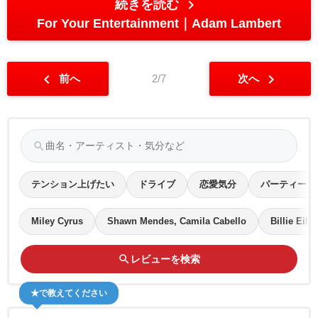
chevron_right
続きを読む
For Your Entertainment
Adam Lambert
chevron_left
chevron_right
前へ
2/7
次へ
search
テンション上げたい
ドライブ
恋愛気分
パーティー
Miley Cyrus
Shawn Mendes, Camila Cabello
Billie Eilis
search
レビューを検索
★で教えてください