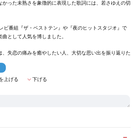
なかった未熟さを象徴的に表現した歌詞には、若さゆえの切
テレビ番組『ザ・ベストテン』や『夜のヒットスタジオ』で
楽曲として人気を博しました。
は、失恋の痛みを癒やしたい人、大切な思い出を振り返りた
！
expand_more
を上げる
下げる