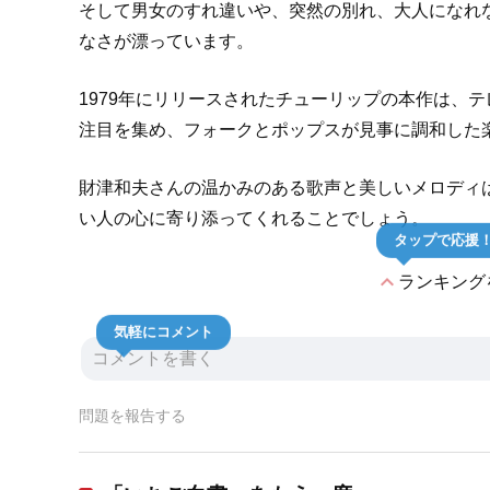
そして男女のすれ違いや、突然の別れ、大人になれ
なさが漂っています。
1979年にリリースされたチューリップの本作は、
注目を集め、フォークとポップスが見事に調和した
財津和夫さんの温かみのある歌声と美しいメロディ
い人の心に寄り添ってくれることでしょう。
タップで応援
expand_less
ランキング
気軽にコメント
問題を報告する