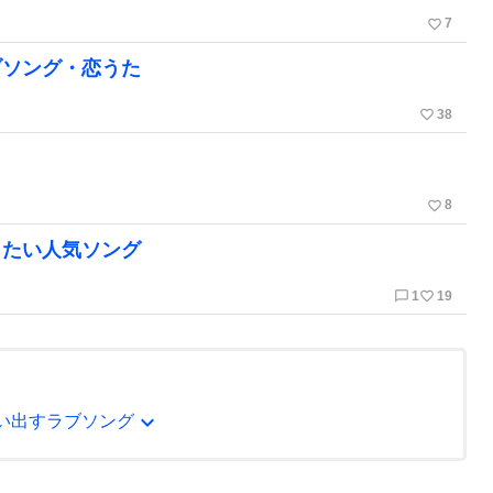
favorite_border
7
ブソング・恋うた
favorite_border
38
favorite_border
8
きたい人気ソング
chat_bubble_outline
favorite_border
1
19
expand_more
い出すラブソング