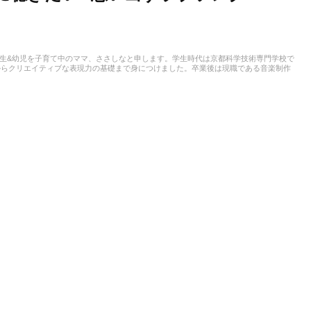
。小学生&幼児を子育て中のママ、ささしなと申します。学生時代は京都科学技術専門学校で
からクリエイティブな表現力の基礎まで身につけました。卒業後は現職である音楽制作
積み、音楽を軸に多様な業務に取り組んでいます。現在は自分なりに子育てについて学
とを活かしながら、子供向けの記事を中心に担当しています。少しでもみなさんのお役