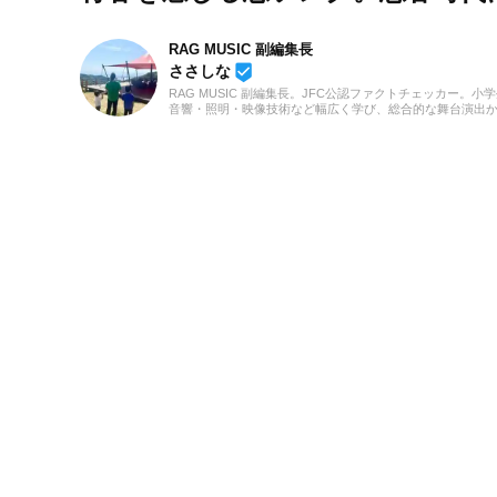
RAG MUSIC 副編集長
beenhere
ささしな
RAG MUSIC 副編集長。JFC公認ファクトチェッカー
音響・照明・映像技術など幅広く学び、総合的な舞台演出
会社に入社し、現在に至るまで一貫して制作畑にて経験を
んだこと、日々子供と向き合う中で感じたことや知ったこ
に立てれば幸いです！