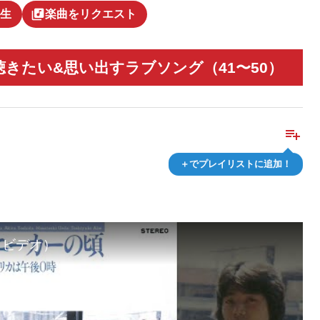
library_music
生
楽曲をリクエスト
きたい&思い出すラブソング（41〜50）
playlist_add
＋でプレイリストに追加！
クビデオ）