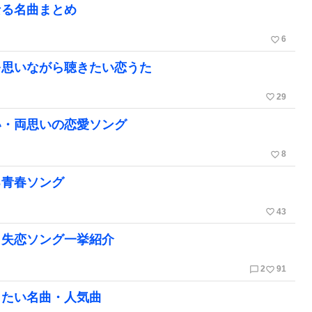
なる名曲まとめ
favorite_border
6
を思いながら聴きたい恋うた
favorite_border
29
い・両思いの恋愛ソング
favorite_border
8
る青春ソング
favorite_border
43
＆失恋ソング一挙紹介
chat_bubble_outline
favorite_border
2
91
きたい名曲・人気曲