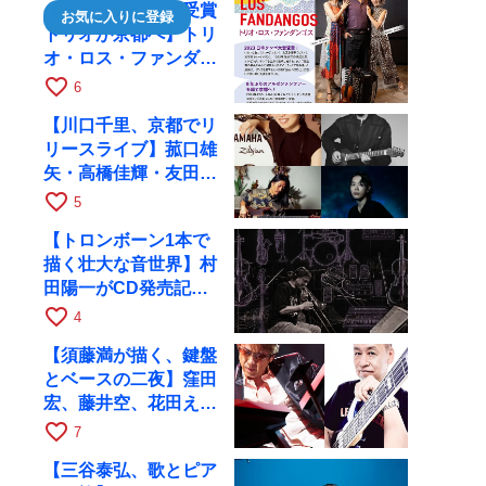
【日本タンゴ大賞受賞
お気に入りに登録
トリオが京都へ】トリ
オ・ロス・ファンダン
ゴスが10月9日にRAG
favorite_border
6
で公演
【川口千里、京都でリ
リースライブ】菰口雄
矢・高橋佳輝・友田ジ
ュンと9月28日にRAG
favorite_border
5
へ
【トロンボーン1本で
描く壮大な音世界】村
田陽一がCD発売記念
ツアーで9月4日に京
favorite_border
4
都へ
【須藤満が描く、鍵盤
とベースの二夜】窪田
宏、藤井空、花田えみ
と京都RAGで共演
favorite_border
7
【三谷泰弘、歌とピア