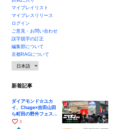
マイプレイリスト
マイプレスリリース
ログイン
ご意見・お問い合わせ
誤字脱字の訂正
編集部について
京都RAGについて
新着記事
ダイアモンド☆ユカ
イ、Chage×吉田山田
ら町田の野外フェスに
出演
favorite_border
3