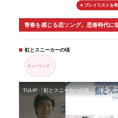
play_arrow
プレイリストを再
青春を感じる恋ソング。思春時代に聴
虹とスニーカーの頃
チューリップ
TULIP 「虹とスニーカーの頃」（リリッ