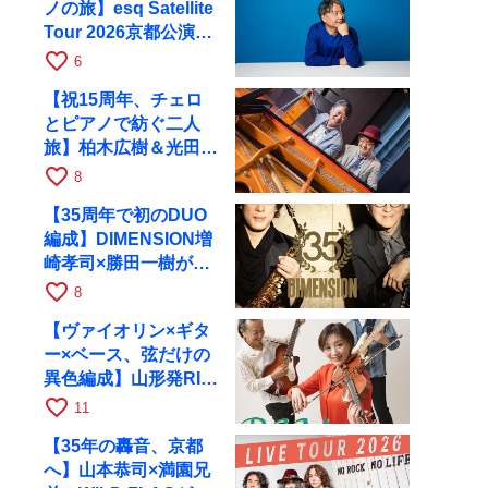
ノの旅】esq Satellite
Tour 2026京都公演を
10月に開催
favorite_border
6
【祝15周年、チェロ
とピアノで紡ぐ二人
旅】柏木広樹＆光田健
一が11月12日に京都
favorite_border
8
RAGへ
【35周年で初のDUO
編成】DIMENSION増
崎孝司×勝田一樹が10
月11日に京都RAGへ
favorite_border
8
【ヴァイオリン×ギタ
ー×ベース、弦だけの
異色編成】山形発RIM
が初全国ツアーで8月
favorite_border
11
17日にRAGへ
【35年の轟音、京都
へ】山本恭司×満園兄