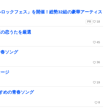
ルロックフェス」を開催！総勢32組の豪華アーティス
favorite_border
PR
18
至の恋うたを厳選
favorite_border
45
青春ソング
favorite_border
36
セージ
favorite_border
19
すめの青春ソング
favorite_border
8