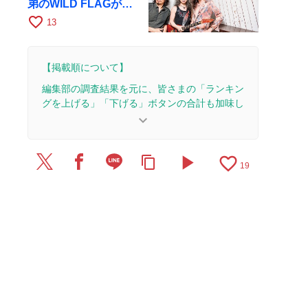
弟のWILD FLAGが8
月6日にRAGでライブ
favorite_border
13
【掲載順について】
編集部の調査結果を元に、皆さまの「ランキン
グを上げる」「下げる」ボタンの合計も加味し
て決まります。
keyboard_arrow_down
【更新履歴】
play_arrow
favorite_border
content_copy
2026/6/24：1本のレビューを追加・更新。
19
2026/6/19：1本のレビューを追加・更新。
2026/5/14：1本のレビューを追加・更新。
2026/1/20：1本のレビューを追加・更新。
2026/1/12：1本のレビューを追加・更新。
2025/12/4：2本のレビューを追加・更新。
2025/11/23：1本のレビューを追加・更新。
2025/11/5：2本のレビューを追加・更新。
2025/10/15：1本のレビューを追加・更新。
2025/9/30：1本のレビューを追加・更新。
2025/9/22：1本のレビューを追加・更新。