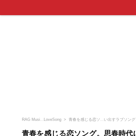
RAG Musi...LoveSong
青春を感じる恋ソ...い出すラブソング
青春を感じる恋ソング。思春時代