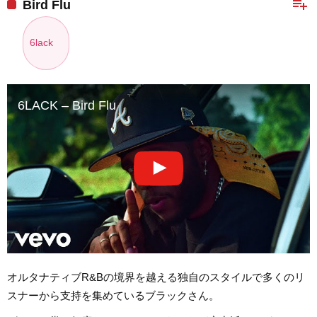
playlist_add
Bird Flu
6lack
6LACK – Bird Flu
オルタナティブR&Bの境界を越える独自のスタイルで多くのリ
スナーから支持を集めているブラックさん。