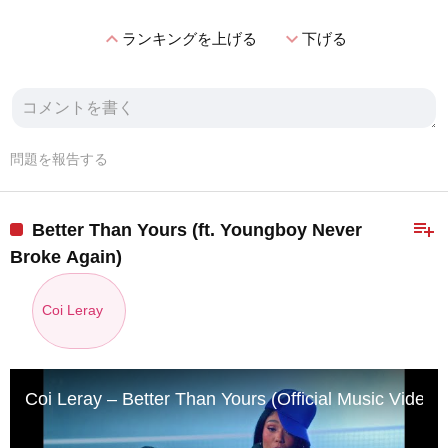
expand_less
expand_more
ランキングを上げる
下げる
問題を報告する
playlist_add
Better Than Yours (ft. Youngboy Never
Broke Again)
Coi Leray
Coi Leray – Better Than Yours (Official Music Video