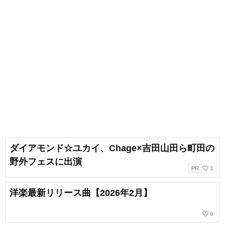
ダイアモンド☆ユカイ、Chage×吉田山田ら町田の
野外フェスに出演
favorite_border
PR
3
洋楽最新リリース曲【2026年2月】
favorite_border
6