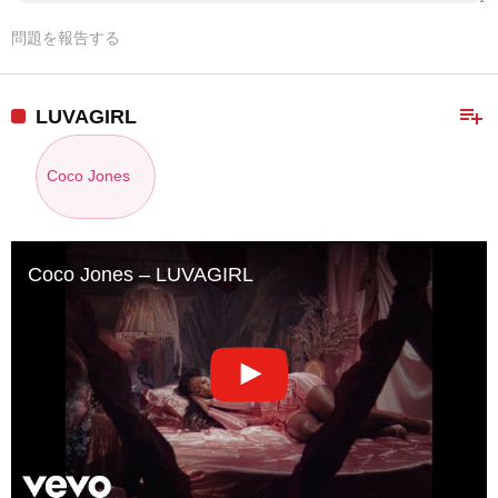
問題を報告する
playlist_add
LUVAGIRL
Coco Jones
Coco Jones – LUVAGIRL