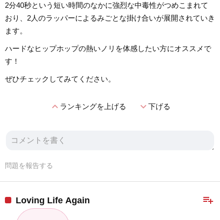
2分40秒という短い時間のなかに強烈な中毒性がつめこまれて
おり、2人のラッパーによるみごとな掛け合いが展開されていき
ます。
ハードなヒップホップの熱いノリを体感したい方にオススメで
す！
ぜひチェックしてみてください。
expand_less
expand_more
ランキングを上げる
下げる
問題を報告する
playlist_add
Loving Life Again