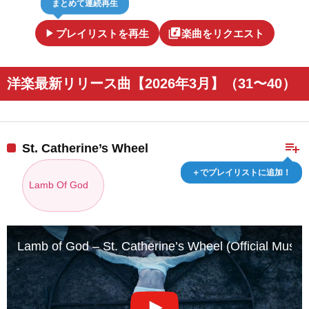
まとめて連続再生
play_arrow
library_music
プレイリストを再生
楽曲をリクエスト
洋楽最新リリース曲【2026年3月】（31〜40）
playlist_add
St. Catherine’s Wheel
＋でプレイリストに追加！
Lamb Of God
Lamb of God – St. Catherine’s Wheel (Official Music