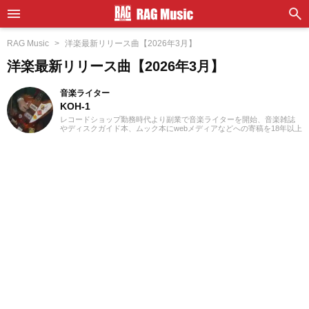
RAG Music
洋楽最新リリース曲【2026年3月】
洋楽最新リリース曲【2026年3月】
音楽ライター
KOH-1
レコードショップ勤務時代より副業で音楽ライターを開始、音楽雑誌
やディスクガイド本、ムック本にwebメディアなどへの寄稿を18年以上
担当。ライターとしては洋楽が主戦場ですが、音楽リスナーとしては
35年以上「好きなものが好き」をモットーに好奇心を忘れないことを
常に心がけています。バンド活動歴あり、作詞作曲を担当するベーシ
ストという立ち位置でした。演奏経験のある楽器はベース、ギター、
ピアノ。40代半ばから英語の勉強を開始、現在も継続中です。