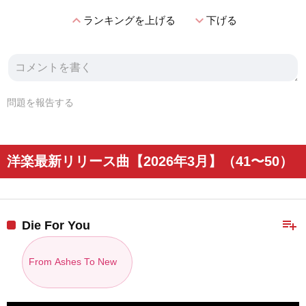
expand_less
expand_more
ランキングを上げる
下げる
問題を報告する
洋楽最新リリース曲【2026年3月】（41〜50）
playlist_add
Die For You
From Ashes To New