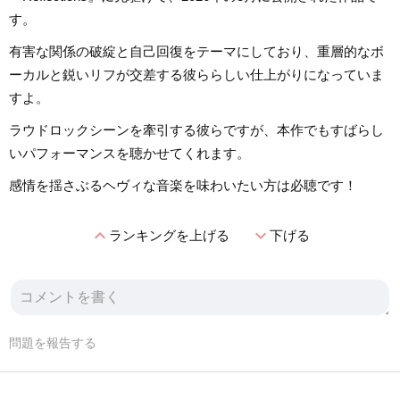
す。
有害な関係の破綻と自己回復をテーマにしており、重層的なボ
ーカルと鋭いリフが交差する彼ららしい仕上がりになっていま
すよ。
ラウドロックシーンを牽引する彼らですが、本作でもすばらし
いパフォーマンスを聴かせてくれます。
感情を揺さぶるヘヴィな音楽を味わいたい方は必聴です！
expand_less
expand_more
ランキングを上げる
下げる
問題を報告する