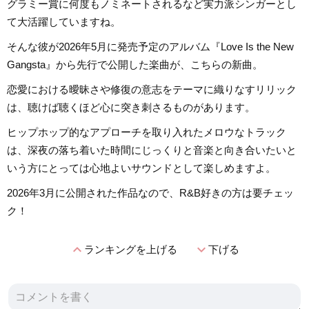
グラミー賞に何度もノミネートされるなど実力派シンガーとし
て大活躍していますね。
そんな彼が2026年5月に発売予定のアルバム『Love Is the New
Gangsta』から先行で公開した楽曲が、こちらの新曲。
恋愛における曖昧さや修復の意志をテーマに織りなすリリック
は、聴けば聴くほど心に突き刺さるものがあります。
ヒップホップ的なアプローチを取り入れたメロウなトラック
は、深夜の落ち着いた時間にじっくりと音楽と向き合いたいと
いう方にとっては心地よいサウンドとして楽しめますよ。
2026年3月に公開された作品なので、R&B好きの方は要チェッ
ク！
expand_less
expand_more
ランキングを上げる
下げる