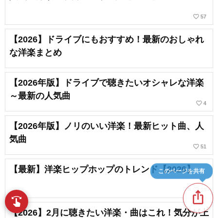
favorite_border
57
【2026】ドライブにもおすすめ！最新のおしゃれ
な洋楽まとめ
【2026年版】ドライブで聴きたいオシャレな洋楽
～最新の人気曲
favorite_border
4
【2026年版】ノリのいい洋楽！最新ヒット曲、人
気曲
favorite_border
51
【最新】洋楽ヒップホップのトレンド【2026】
このページを共有
favorite_border
18
ios_share
swipe
指先で音楽をブラウズ
【2026】2月に聴きたい洋楽・曲はこれ！気分が上