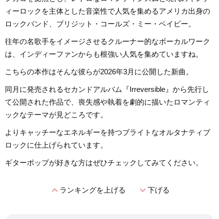
ィーロックを主体とした音楽性で人気を集めるアメリカ出身の
ロックバンド、ブリジット・コールズ・ミー・ベイビー。
往年の名歌手をイメージさせるクルーナー的なボーカルワーク
は、インディーファンからも根強い人気を集めていますね。
こちらの本作はそんな彼らが2026年3月に公開した新曲。
同月に発売されるセカンドアルバム『Irreversible』から先行し
て公開された作品で、喪失感や執着を劇的に描いたロマンティ
ックなテーマが見どころです。
よりキャッチーなエネルギーを持つブライトなオルタナティブ
ロックに仕上げられています。
ギターポップが好きな方はぜひチェックしてみてください。
expand_less
expand_more
ランキングを上げる
下げる