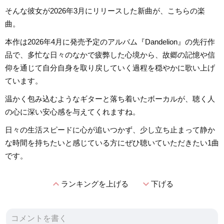
そんな彼女が2026年3月にリリースした新曲が、こちらの楽
曲。
本作は2026年4月に発売予定のアルバム『Dandelion』の先行作
品で、多忙な日々のなかで疲弊した心境から、故郷の記憶や信
仰を通じて自分自身を取り戻していく過程を穏やかに歌い上げ
ています。
温かく包み込むようなギターと落ち着いたボーカルが、聴く人
の心に深い安心感を与えてくれますね。
日々の生活スピードに心が追いつかず、少し立ち止まって静か
な時間を持ちたいと感じている方にぜひ聴いていただきたい1曲
です。
expand_less
expand_more
ランキングを上げる
下げる