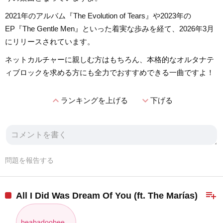
2021年のアルバム『The Evolution of Tears』や2023年の
EP『The Gentle Men』といった着実な歩みを経て、2026年3月
にリリースされています。
ネットカルチャーに親しむ方はもちろん、本格的なオルタナテ
ィブロックを求める方にも全力でおすすめできる一曲ですよ！
expand_less
expand_more
ランキングを上げる
下げる
問題を報告する
playlist_add
All I Did Was Dream Of You (ft. The Marías)
beabadoobee