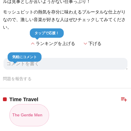
ルは見事としか言いようがない仕事っぷり！
モッシュピットの熱気を存分に味わえるブルータルな仕上がり
なので、激しい音楽が好きな人はぜひチェックしてみてくださ
い。
タップで応援！
expand_less
expand_more
ランキングを上げる
下げる
気軽にコメント
問題を報告する
playlist_add
Time Travel
The Gentle Men