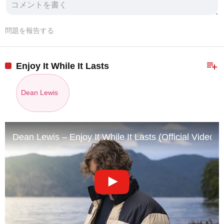
問題を報告する
playlist_add
Enjoy It While It Lasts
Dean Lewis
Dean Lewis – Enjoy It While It Lasts (Official Video)