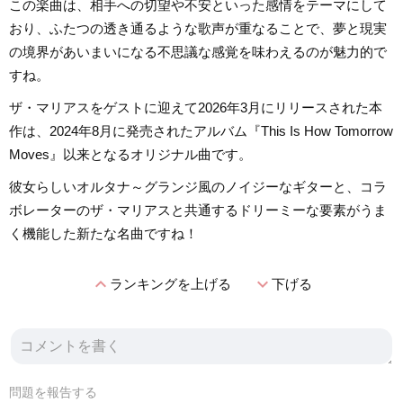
この楽曲は、相手への切望や不安といった感情をテーマにして
おり、ふたつの透き通るような歌声が重なることで、夢と現実
の境界があいまいになる不思議な感覚を味わえるのが魅力的で
すね。
ザ・マリアスをゲストに迎えて2026年3月にリリースされた本
作は、2024年8月に発売されたアルバム『This Is How Tomorrow
Moves』以来となるオリジナル曲です。
彼女らしいオルタナ～グランジ風のノイジーなギターと、コラ
ボレーターのザ・マリアスと共通するドリーミーな要素がうま
く機能した新たな名曲ですね！
expand_less
expand_more
ランキングを上げる
下げる
問題を報告する