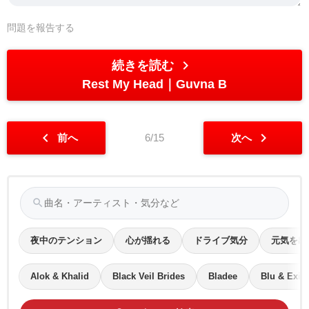
問題を報告する
chevron_right
続きを読む
Rest My Head
Guvna B
chevron_left
chevron_right
前へ
6/15
次へ
search
夜中のテンション
心が揺れる
ドライブ気分
元気を出
Alok & Khalid
Black Veil Brides
Bladee
Blu & Exile