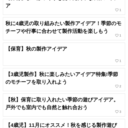
ア
favorite_border
1
秋に4歳児の取り組みたい製作アイデア！季節のモ
チーフや行事に合わせて製作活動を楽しもう
favorite_border
1
【保育】秋の製作アイデア
favorite_border
1
【3歳児製作】秋に楽しみたいアイデア特集!季節
のモチーフを取り入れよう
favorite_border
2
【秋】保育に取り入れたい季節の遊びアイデア。
戸外でも室内でも自然と触れ合おう
favorite_border
3
【4歳児】11月にオススメ！秋を感じる製作遊び