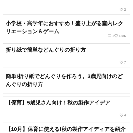
favorite_border
2
小学校・高学年におすすめ！盛り上がる室内レク
リエーション＆ゲーム
chat_bubble_outline
favorite_border
1
1386
折り紙で簡単などんぐりの折り方
favorite_border
7
簡単!折り紙でどんぐりを作ろう。3歳児向けのど
んぐりの折り方
【保育】5歳児さん向け！秋の製作アイデア
favorite_border
4
【10月】保育に使える!秋の製作アイディアを紹介