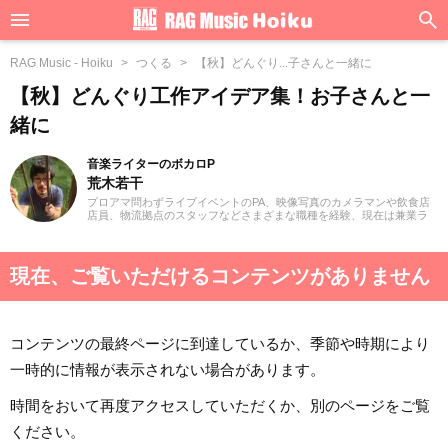
RAG Music - Hoiku
つくる
【秋】どんぐり...子さんと一緒に
【秋】どんぐり工作アイデア集！お子さんと一
緒に
音楽ライターのボカロP
荒木若干
プロアマ問わずライブイベントのPA、映像写真のカメラマンや飲食店
店員、物流拠点のスタッフなどさまざまな職種を経験、現在は兼業ラ
イターとして日々を過ごしています。これまでに音楽、漫画系サイト
での作品紹介記事や、1st PLACE株式会社様の「IA SUPER BEST」特
典ライナーノーツの執筆等に携わらせていただきました。音楽経験と
しては、中学からギターを始め、学生時代はバンド活動に注力。その
現在、ご覧いただけるコンテンツがありません
後15年以上、現在に至るまで、いちボカロPとしてオリジナル楽曲を発
表し続けています。邦楽ロック、ボカロ、漫画が得意ジャンルです。
コンテンツの最終ページに到達しているか、季節や時期により
一時的に情報が表示されない場合があります。
時間をおいて再度アクセスしていただくか、別のページをご覧
ください。