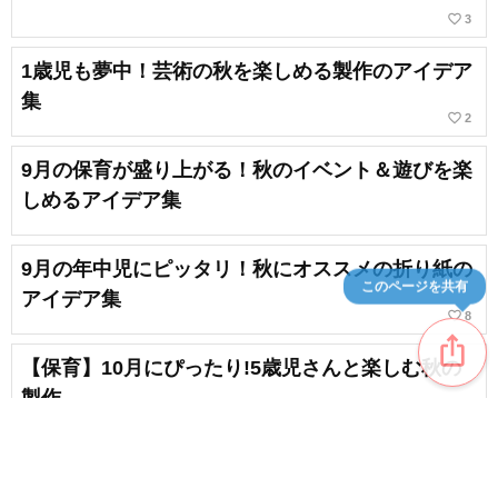
favorite_border
3
1歳児も夢中！芸術の秋を楽しめる製作のアイデア
集
favorite_border
2
9月の保育が盛り上がる！秋のイベント＆遊びを楽
しめるアイデア集
9月の年中児にピッタリ！秋にオススメの折り紙の
このページを共有
アイデア集
favorite_border
8
ios_share
【保育】10月にぴったり!5歳児さんと楽しむ秋の
製作
favorite_border
1