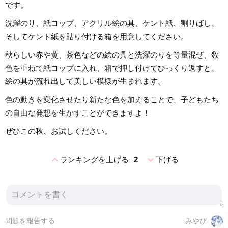
です。
洗濯のり、紙コップ、アクリル絵の具、ケント紙、割りばし、
そしてケント紙を貼り付ける箱を用意してください。
秋らしい赤や黄、茶色などの絵の具と洗濯のりを等量混ぜ、数
色を重ねて紙コップに入れ、箱で押し付けてひっくり返すと、
絵の具が流れ出して美しい模様が生まれます。
色の動きを変化させたり新たな色を加えることで、子どもたち
の自由な発想を生かすことができますよ！
ぜひこの秋、お試しください。
expand_less
expand_more
ランキングを上げる
2
下げる
問題を報告する
みやび