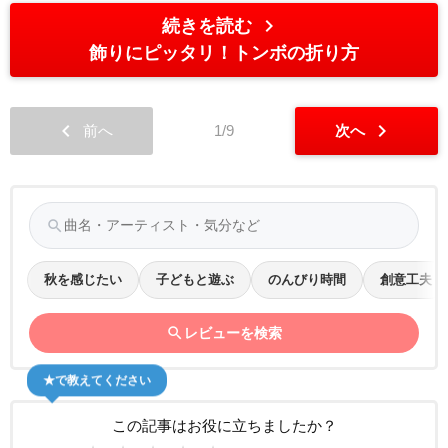
chevron_right
続きを読む
飾りにピッタリ！トンボの折り方
chevron_left
chevron_right
前へ
1/9
次へ
search
秋を感じたい
子どもと遊ぶ
のんびり時間
創意工夫
search
レビューを検索
★で教えてください
この記事はお役に立ちましたか？