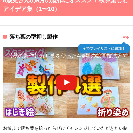
5歳児さんの9月の製作にオススメ！秋を楽しむ
アイデア集（1〜10）
playlist_add
落ち葉の型押し製作
＋でプレイリストに追加！
【秋の製作】落ち葉を使った4種類の絵画技法とや
お散歩で落ち葉を拾ったらぜひチャレンジしていただきたい制