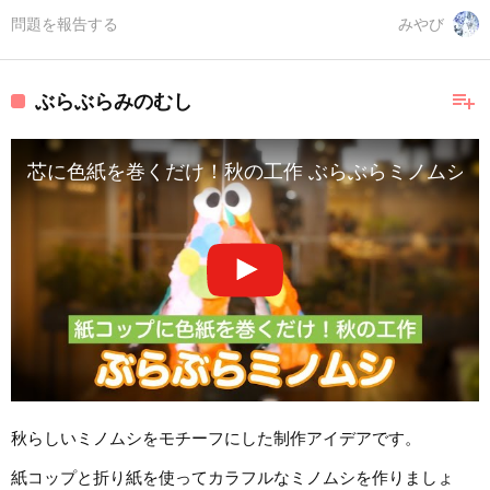
問題を報告する
みやび
playlist_add
ぶらぶらみのむし
芯に色紙を巻くだけ！秋の工作 ぶらぶらミノムシ
秋らしいミノムシをモチーフにした制作アイデアです。
紙コップと折り紙を使ってカラフルなミノムシを作りましょ