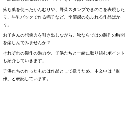
ほしいと考えていま
く、日本文化や伝承遊び、レクリ
エーションなども伝える活動をお
落ち葉を使ったかんむりや、野菜スタンプできのこを表現した
こない、多くの子供たちと関わっ
てきました。その後、小学館にて
り、牛乳パックで作る鳴子など、季節感のあふれる作品ばか
フリーランスライター、企画、編
集の仕事を通して楽しい大人との
り。
出会いもへて、伝えることの楽し
さを経験。教育現場で培った視点
と編集者としての経験を活かし、
お子さんの想像力を引き出しながら、秋ならではの製作の時間
インプットとアウトプットを大切
に音楽や子供に関わる分野を中心
を楽しんでみませんか？
に実践に役立つ情報をお届けしま
す。趣味は楽器、歌、手作り、お
もちゃ、お絵描き、伝承あそび、
それぞれの製作の魅力や、子供たちと一緒に取り組むポイント
アウトドア、本、工作、クラフ
ト。特技はコマ技。
も紹介していきます。
子供たちの作ったものは作品として扱うため、本文中は「制
作」と表記しています。