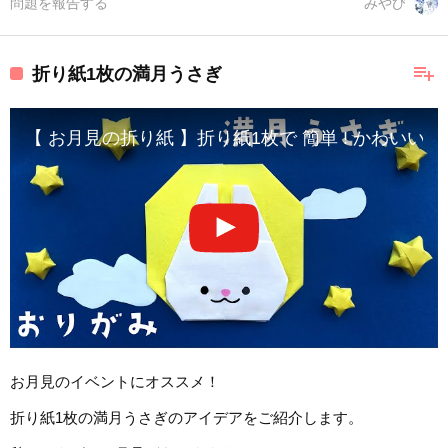
問題を報告する
みやび
playlist_add
折り紙1枚の満月うさぎ
【 お月見の折り紙 】折り紙1枚で 簡単 ! かわいい 満月 うさぎ
お月見のイベントにオススメ！
折り紙1枚の満月うさぎのアイデアをご紹介します。