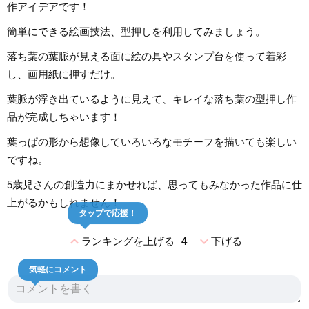
作アイデアです！
簡単にできる絵画技法、型押しを利用してみましょう。
落ち葉の葉脈が見える面に絵の具やスタンプ台を使って着彩
し、画用紙に押すだけ。
葉脈が浮き出ているように見えて、キレイな落ち葉の型押し作
品が完成しちゃいます！
葉っぱの形から想像していろいろなモチーフを描いても楽しい
ですね。
5歳児さんの創造力にまかせれば、思ってもみなかった作品に仕
上がるかもしれません！
タップで応援！
expand_less
expand_more
ランキングを上げる
4
下げる
気軽にコメント