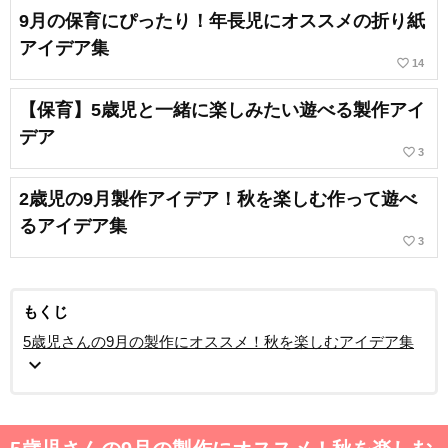
9月の保育にぴったり！年長児にオススメの折り紙
アイデア集
favorite_border
14
【保育】5歳児と一緒に楽しみたい遊べる製作アイ
デア
favorite_border
3
2歳児の9月製作アイデア！秋を楽しむ作って遊べ
るアイデア集
favorite_border
3
もくじ
5歳児さんの9月の製作にオススメ！秋を楽しむアイデア集
expand_more