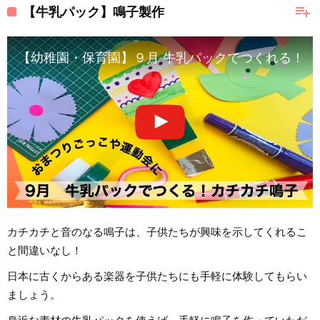
playlist_add
【牛乳パック】鳴子製作
【幼稚園・保育園】９月 牛乳パックでつくれる！カチ
カチカチと音のなる鳴子は、子供たちが興味を示してくれるこ
と間違いなし！
日本に古くからある楽器を子供たちにも手軽に体験してもらい
ましょう。