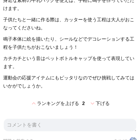
身近な素材の牛乳パックを使えば、手軽に鳴子を作っていただ
けます。
子供たちと一緒に作る際は、カッターを使う工程は大人がおこ
なってくださいね。
鳴子本体に絵を描いたり、シールなどでデコレーションする工
程を子供たちがおこないましょう！
カチカチという音はペットボトルキャップを使って表現してい
ます。
運動会の応援アイテムにもピッタリなのでぜひ挑戦してみては
いかがでしょうか。
expand_less
expand_more
ランキングを上げる
2
下げる