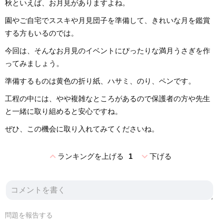
秋といえば、お月見がありますよね。
園やご自宅でススキや月見団子を準備して、きれいな月を鑑賞
する方もいるのでは。
今回は、そんなお月見のイベントにぴったりな満月うさぎを作
ってみましょう。
準備するものは黄色の折り紙、ハサミ、のり、ペンです。
工程の中には、やや複雑なところがあるので保護者の方や先生
と一緒に取り組めると安心ですね。
ぜひ、この機会に取り入れてみてくださいね。
expand_less
expand_more
ランキングを上げる
1
下げる
問題を報告する