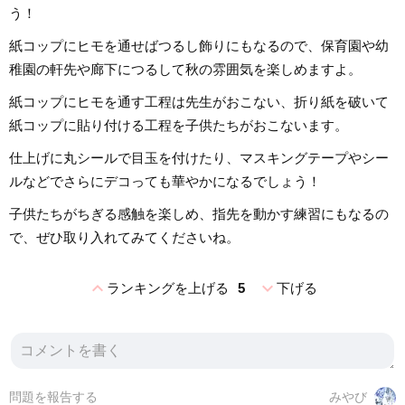
う！
紙コップにヒモを通せばつるし飾りにもなるので、保育園や幼
稚園の軒先や廊下につるして秋の雰囲気を楽しめますよ。
紙コップにヒモを通す工程は先生がおこない、折り紙を破いて
紙コップに貼り付ける工程を子供たちがおこないます。
仕上げに丸シールで目玉を付けたり、マスキングテープやシー
ルなどでさらにデコっても華やかになるでしょう！
子供たちがちぎる感触を楽しめ、指先を動かす練習にもなるの
で、ぜひ取り入れてみてくださいね。
expand_less
expand_more
ランキングを上げる
5
下げる
問題を報告する
みやび