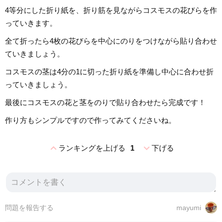
4等分にした折り紙を、折り筋を見ながらコスモスの花びらを作
っていきます。
全て折ったら4枚の花びらを中心にのりをつけながら貼り合わせ
ていきましょう。
コスモスの茎は4分の1に切った折り紙を準備し中心に合わせ折
っていきましょう。
最後にコスモスの花と茎をのりで貼り合わせたら完成です！
作り方もシンプルですので作ってみてくださいね。
expand_less
expand_more
ランキングを上げる
1
下げる
問題を報告する
mayumi