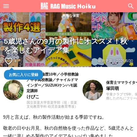
素敵な保育
5歳児さんの9月の製作にオススメ！秋
を楽しむアイデア集
favorite_border
最終更新：
2026/6/30
4
幼稚園教諭歴10年／小学校教諭
お気に入りに登録
／中学高校教諭／チャイルドマ
保育士ママライタ
インダー／SUZUKIケンハモ認
塚田萌
定講師
学童クラブで5年、
けぴこ
務したのちにフリー
して活動しています
国立音楽大学音楽学部（現：音楽
のママです。小学生
文化教育学科 幼児音楽教育専攻）
楽部でフルートを担
卒業。小学校時代は、ゲーム研究
っかけに、大学では
家の草場純先生が担任でした。大
9月と言えば、秋の製作活動が始まる季節ですね。
ルに所属。ウクレレ
学卒業後は幼稚園教諭として10年
奏も保育に活かして
間、学童保育指導員として7年間勤
んだり笑ったり、悲
務した後、シンガポールのインタ
敬老の日やお月見、秋の自然物を使った作品など、5歳児さんと
悔しく感じたり。子
ーナショナルスクールで音楽教諭
さまざまな経験を積
として赴任。音楽教育だけでな
一緒に楽しめる製作のアイデアをいっぱい集めました。