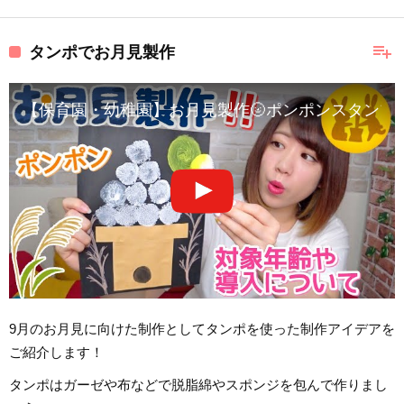
playlist_add
タンポでお月見製作
【保育園・幼稚園】お月見製作🌝ポンポンスタンプ
9月のお月見に向けた制作としてタンポを使った制作アイデアを
ご紹介します！
タンポはガーゼや布などで脱脂綿やスポンジを包んで作りまし