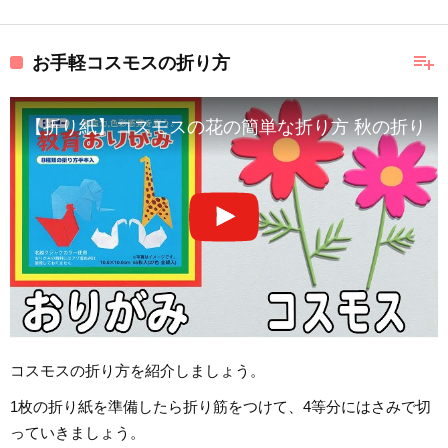
playlist_add
お手軽コスモスの折り方
【折り紙】コスモスの花の簡単な折り方 秋の折り紙
コスモスの折り方を紹介しましょう。
1枚の折り紙を準備したら折り筋をつけて、4等分にはさみで切
っていきましょう。