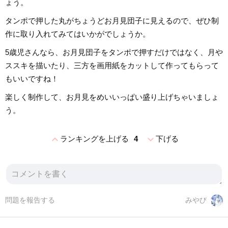
ょう。
タンポで押した丸がちょうどお月見団子に見えるので、ぜひ制
作に取り入れてみてはいかがでしょうか。
5歳児さんなら、お月見団子をタンポで押すだけではなく、月や
ススキを描いたり、三方を画用紙をカットして作ってもらって
もいいですね！
楽しく制作して、お月見をめいいっぱい盛り上げちゃいましょ
う。
expand_less
expand_more
ランキングを上げる
4
下げる
問題を報告する
みやび