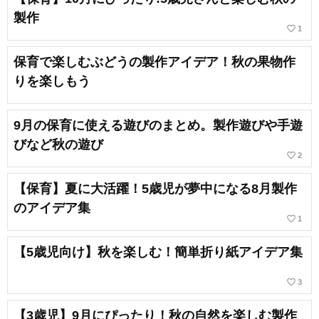
製作
favorite_border
1
保育で楽しむぶどうの製作アイデア！秋の果物作
りを楽しもう
9月の保育に使える遊びのまとめ。製作遊びや手遊
びなど秋の遊び
favorite_border
2
【保育】夏に大活躍！5歳児が夢中になる8月製作
のアイデア集
favorite_border
1
【5歳児向け】秋を楽しむ！簡単折り紙アイデア集
favorite_border
3
【3歳児】9月にぴったり！秋の自然を楽しむ製作