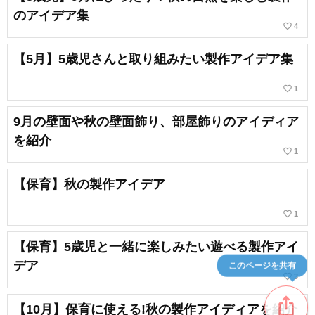
のアイデア集
favorite_border
4
【5月】5歳児さんと取り組みたい製作アイデア集
favorite_border
1
9月の壁面や秋の壁面飾り、部屋飾りのアイディア
を紹介
favorite_border
1
【保育】秋の製作アイデア
favorite_border
1
【保育】5歳児と一緒に楽しみたい遊べる製作アイ
デア
このページを共有
favorite_border
3
ios_share
【10月】保育に使える!秋の製作アイディアを紹介