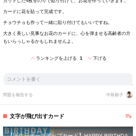
カットした4枚をのりで貼り付けて、お花を作っていきます。
カードに花を貼って完成です。
チョウチョも作って一緒に貼り付けてもいいですね。
大きく美しい見事なお花のカードに、心を弾ませる高齢者の方
もいらっしゃるかもしれませんよ。
expand_less
expand_more
ランキングを上げる
1
下げる
問題を報告する
中島順子
playlist_add
文字が飛び出すカード
【誕生日ポップアップカード】HAPPY BIRTHD