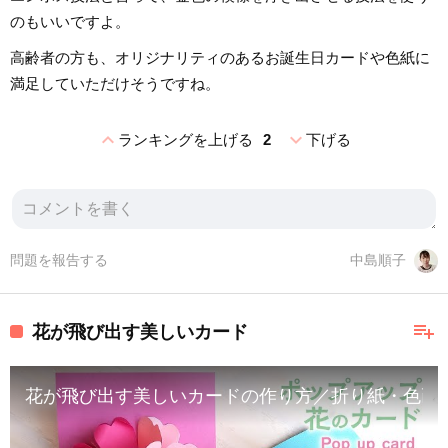
のもいいですよ。
高齢者の方も、オリジナリティのあるお誕生日カードや色紙に
満足していただけそうですね。
expand_less
expand_more
ランキングを上げる
2
下げる
問題を報告する
中島順子
playlist_add
花が飛び出す美しいカード
花が飛び出す美しいカードの作り方／折り紙・色画用紙（音声解説あり）How