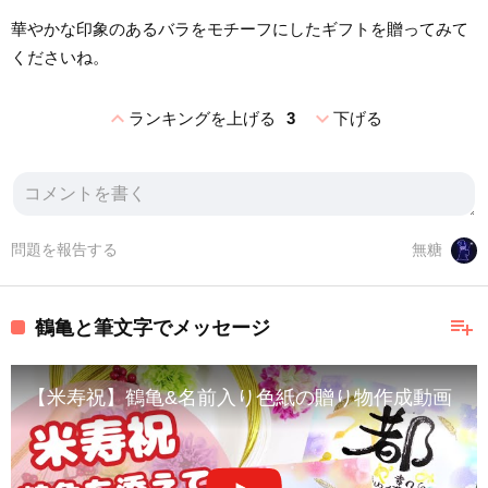
華やかな印象のあるバラをモチーフにしたギフトを贈ってみて
くださいね。
expand_less
expand_more
ランキングを上げる
3
下げる
問題を報告する
無糖
playlist_add
鶴亀と筆文字でメッセージ
【米寿祝】鶴亀&名前入り色紙の贈り物作成動画【