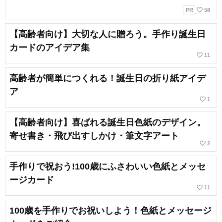
favorite_border
PR
58
【高齢者向け】大切な人に贈ろう。手作り誕生日
カードのアイデア集
favorite_border
11
高齢者が簡単につくれる！誕生日の折り紙アイデ
ア
favorite_border
1
【高齢者向け】喜ばれる誕生日色紙のデザイン。
寄せ書き・飛び出すしかけ・筆文字アート
favorite_border
2
手作りで祝おう!100歳にふさわいい色紙とメッセ
ージカード
favorite_border
11
100歳を手作りでお祝いしよう！色紙とメッセージ