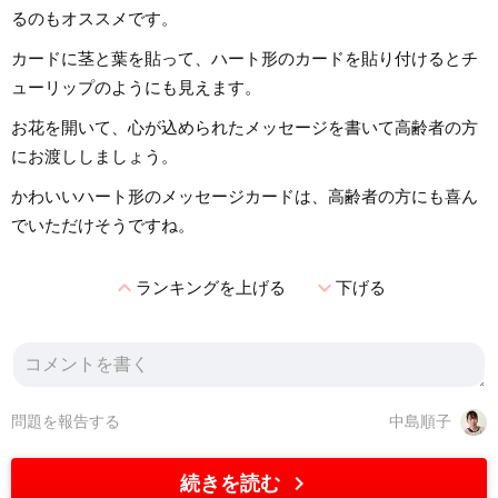
るのもオススメです。
カードに茎と葉を貼って、ハート形のカードを貼り付けるとチ
ューリップのようにも見えます。
お花を開いて、心が込められたメッセージを書いて高齢者の方
にお渡ししましょう。
かわいいハート形のメッセージカードは、高齢者の方にも喜ん
でいただけそうですね。
expand_less
expand_more
ランキングを上げる
下げる
問題を報告する
中島順子
chevron_right
続きを読む