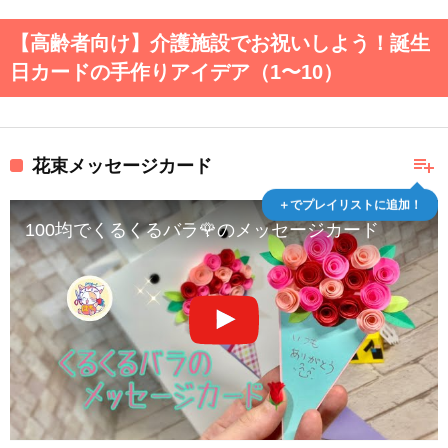
【高齢者向け】介護施設でお祝いしよう！誕生
日カードの手作りアイデア（1〜10）
playlist_add
花束メッセージカード
＋でプレイリストに追加！
100均でくるくるバラ🌹のメッセージカード