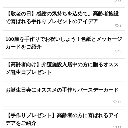
favorite_border
11
【敬老の日】感謝の気持ちを込めて。高齢者施設
で喜ばれる手作りプレゼントのアイデア
favorite_border
1
100歳を手作りでお祝いしよう！色紙とメッセージ
カードをご紹介
favorite_border
5
【高齢者向け】介護施設入居中の方に贈るオスス
メ誕生日プレゼント
お誕生日会にオススメの手作りバースデーカード
favorite_border
12
【手作りプレゼント】高齢者の方に喜ばれるアイ
デアをご紹介
favorite_border
13