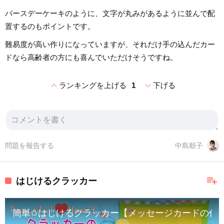
バースデーケーキのように、文字が丸みがあるように並んで配
置するのもポイントです。
難易度が高い作りになっていますが、それだけ手の込んだカー
ドなら高齢者の方にも喜んでいただけそうですね。
expand_less
expand_more
ランキングを上げる
1
下げる
問題を報告する
中島順子
playlist_add
はじけるクラッカー
簡単✩はじけるクラッカー【メッセージカードの作