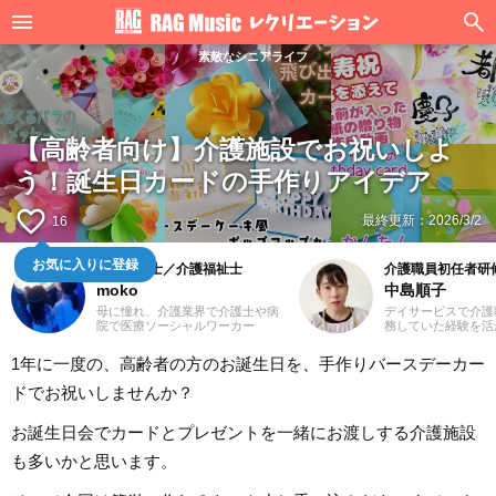
素敵なシニアライフ
【高齢者向け】介護施設でお祝いしよ
う！誕生日カードの手作りアイデア
favorite_border
最終更新：
2026/3/2
16
お気に入りに登録
社会福祉士／介護福祉士
介護職員初任者研
moko
中島順子
母に憧れ、介護業界で介護士や病
デイサービスで介護
院で医療ソーシャルワーカー
務していた経験を活
（MSW）をしておりました3児の
福祉系ライターとし
ママ、mokoと申します。前職での
イティングにとどま
1年に一度の、高齢者の方のお誕生日を、手作りバースデーカー
経験を活かして、主に介護に関す
ザイン、イラストの
る記事を執筆してまいります。ど
の場を広げたいと思
ドでお祝いしませんか？
うぞよろしくお願いいたします。
社会福祉士を目指し
た3人子育てママで
お誕生日会でカードとプレゼントを一緒にお渡しする介護施設
も多いかと思います。