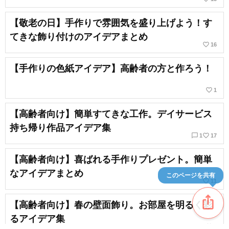
【敬老の日】手作りで雰囲気を盛り上げよう！す
てきな飾り付けのアイデアまとめ
favorite_border
16
【手作りの色紙アイデア】高齢者の方と作ろう！
favorite_border
1
【高齢者向け】簡単すてきな工作。デイサービス
持ち帰り作品アイデア集
chat_bubble_outline
favorite_border
1
17
【高齢者向け】喜ばれる手作りプレゼント。簡単
なアイデアまとめ
このページを共有
favorite_border
11
ios_share
【高齢者向け】春の壁面飾り。お部屋を明るく彩
るアイデア集
favorite_border
6