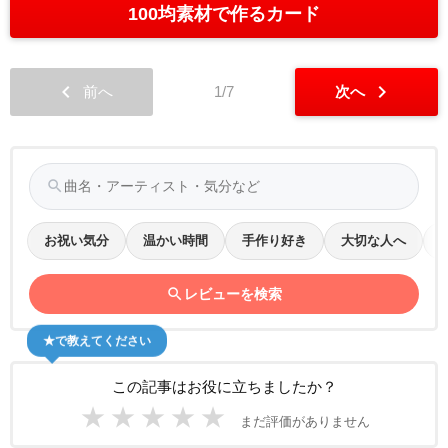
100均素材で作るカード
chevron_left
chevron_right
前へ
1/7
次へ
search
お祝い気分
温かい時間
手作り好き
大切な人へ
search
レビューを検索
★で教えてください
この記事はお役に立ちましたか？
★
★
★
★
★
まだ評価がありません