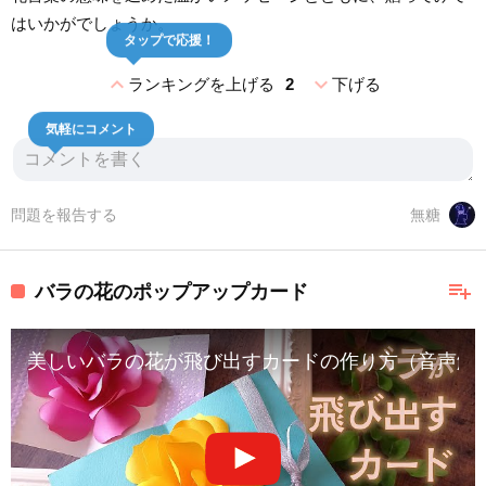
はいかがでしょうか。
タップで応援！
expand_less
expand_more
ランキングを上げる
2
下げる
気軽にコメント
問題を報告する
無糖
playlist_add
バラの花のポップアップカード
美しいバラの花が飛び出すカードの作り方（音声解説あり）How to m