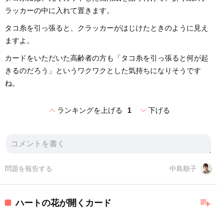
ラッカーの中に入れて置きます。
タコ糸を引っ張ると、クラッカーがはじけたときのように見え
ますよ。
カードをいただいた高齢者の方も「タコ糸を引っ張ると何が起
きるのだろう」というワクワクとした気持ちになりそうです
ね。
expand_less
expand_more
ランキングを上げる
1
下げる
問題を報告する
中島順子
playlist_add
ハートの花が開くカード