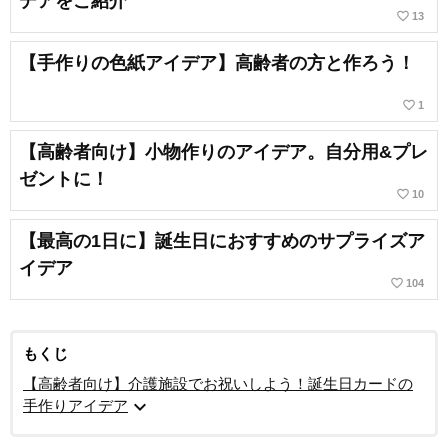
デアをご紹介
favorite_border
13
【手作りの色紙アイデア】高齢者の方と作ろう！
favorite_border
1
【高齢者向け】小物作りのアイデア。自分用&プレ
ゼントに！
favorite_border
10
【最高の1日に】誕生日におすすめのサプライズア
イデア
favorite_border
104
もくじ
【高齢者向け】介護施設でお祝いしよう！誕生日カードの
expand_more
手作りアイデア