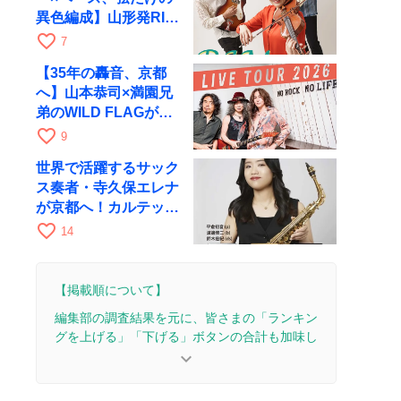
異色編成】山形発RIM
が初全国ツアーで8月
favorite_border
7
17日にRAGへ
【35年の轟音、京都
へ】山本恭司×満園兄
弟のWILD FLAGが8
月6日にRAGでライブ
favorite_border
9
世界で活躍するサック
ス奏者・寺久保エレナ
が京都へ！カルテッ
ト・ツアー京都公演を
favorite_border
14
10月28日に開催
【掲載順について】
編集部の調査結果を元に、皆さまの「ランキン
グを上げる」「下げる」ボタンの合計も加味し
て決まります。
keyboard_arrow_down
【更新履歴】