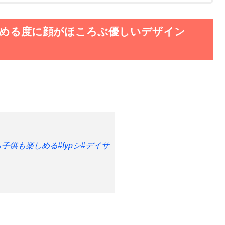
眺める度に顔がほころぶ優しいデザイン
も子供も楽しめる
#fypシ
#デイサ