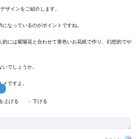
たデザインをご紹介します。
的になっているのがポイントですね。
人的には紫陽花と合わせて黄色いお花紙で作り、幻想的でや
ないでしょうか。
スメですよ。
！
expand_more
を上げる
下げる