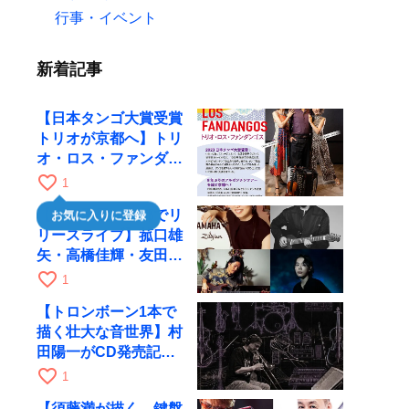
行事・イベント
新着記事
【日本タンゴ大賞受賞
トリオが京都へ】トリ
オ・ロス・ファンダン
ゴスが10月9日にRAG
favorite_border
1
で公演
【川口千里、京都でリ
お気に入りに登録
リースライブ】菰口雄
矢・高橋佳輝・友田ジ
ュンと9月28日にRAG
favorite_border
1
へ
【トロンボーン1本で
描く壮大な音世界】村
田陽一がCD発売記念
ツアーで9月4日に京
favorite_border
1
都へ
【須藤満が描く、鍵盤