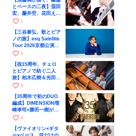
とベースの二夜】窪田
宏、藤井空、花田えみ
と京都RAGで共演
favorite_border
1
【三谷泰弘、歌とピア
ノの旅】esq Satellite
Tour 2026京都公演を
10月に開催
favorite_border
1
【祝15周年、チェロ
とピアノで紡ぐ二人
旅】柏木広樹＆光田健
一が11月12日に京都
favorite_border
3
RAGへ
【35周年で初のDUO
編成】DIMENSION増
崎孝司×勝田一樹が10
月11日に京都RAGへ
favorite_border
4
【ヴァイオリン×ギタ
ー×ベース、弦だけの