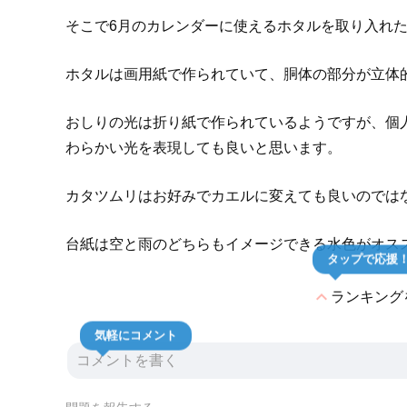
そこで6月のカレンダーに使えるホタルを取り入れ
ホタルは画用紙で作られていて、胴体の部分が立体
おしりの光は折り紙で作られているようですが、個
わらかい光を表現しても良いと思います。
カタツムリはお好みでカエルに変えても良いのでは
台紙は空と雨のどちらもイメージできる水色がオス
タップで応援
expand_less
ランキング
気軽にコメント