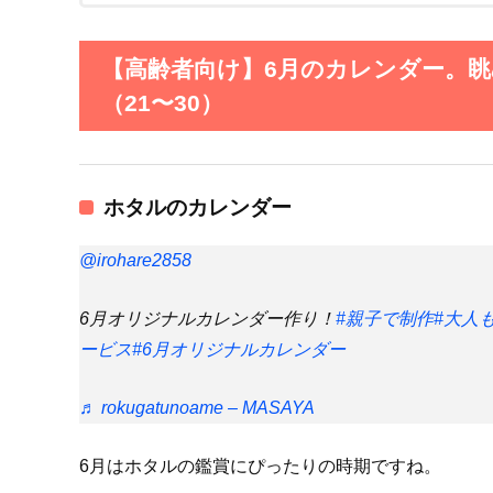
【高齢者向け】6月のカレンダー。
（21〜30）
ホタルのカレンダー
@irohare2858
6月オリジナルカレンダー作り！
#親子で制作
#大人
ービス
#6月オリジナルカレンダー
♬ rokugatunoame – MASAYA
6月はホタルの鑑賞にぴったりの時期ですね。