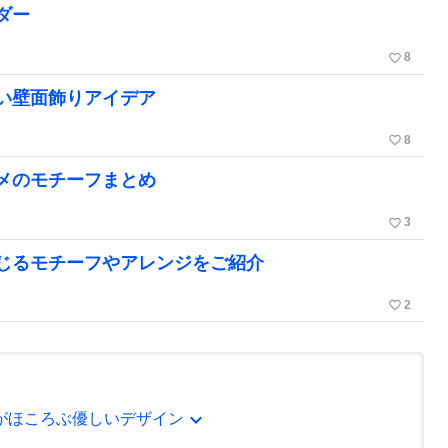
ダー
favorite_border
8
い壁面飾りアイデア
favorite_border
8
メのモチーフまとめ
favorite_border
3
じるモチーフやアレンジをご紹介
favorite_border
2
expand_more
がほころぶ優しいデザイン