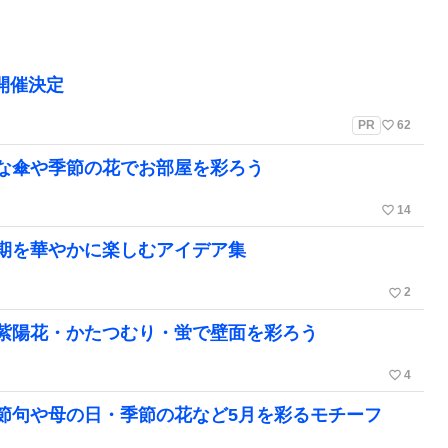
」開催決定
favorite_border
PR
62
な傘や季節の花でお部屋を彩ろう
favorite_border
14
期を華やかに楽しむアイデア集
favorite_border
2
紫陽花・かたつむり・蛍で壁面を彩ろう
favorite_border
4
節句や母の日・季節の花など5月を彩るモチーフ