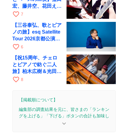
宏、藤井空、花田えみ
と京都RAGで共演
favorite_border
7
【三谷泰弘、歌とピア
ノの旅】esq Satellite
Tour 2026京都公演を
10月に開催
favorite_border
6
【祝15周年、チェロ
とピアノで紡ぐ二人
旅】柏木広樹＆光田健
一が11月12日に京都
favorite_border
8
RAGへ
【掲載順について】
編集部の調査結果を元に、皆さまの「ランキン
グを上げる」「下げる」ボタンの合計も加味し
て決まります。
keyboard_arrow_down
【更新履歴】