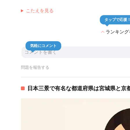
こたえを見る
タップで応援
expand_less
ランキング
気軽にコメント
問題を報告する
日本三景で有名な都道府県は宮城県と京