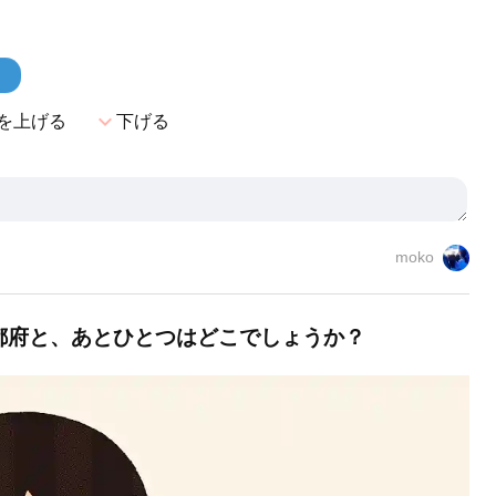
！
expand_more
を上げる
下げる
moko
都府と、あとひとつはどこでしょうか？