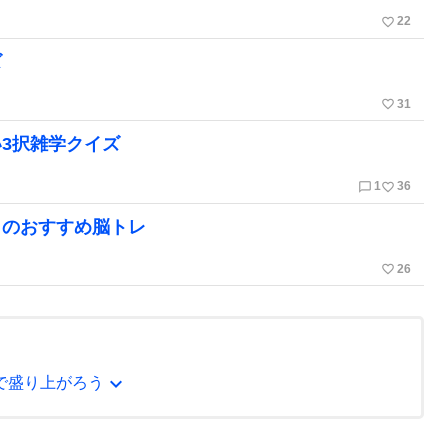
favorite_border
22
ズ
favorite_border
31
3択雑学クイズ
chat_bubble_outline
favorite_border
1
36
日のおすすめ脳トレ
favorite_border
26
expand_more
で盛り上がろう