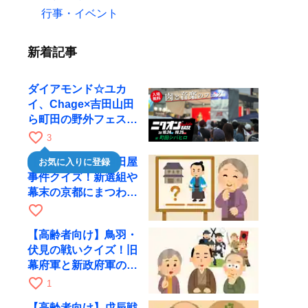
行事・イベント
新着記事
ダイアモンド☆ユカ
イ、Chage×吉田山田
ら町田の野外フェスに
出演
favorite_border
3
【高齢者向け】池田屋
お気に入りに登録
事件クイズ！新選組や
幕末の京都にまつわる
問題
favorite_border
【高齢者向け】鳥羽・
伏見の戦いクイズ！旧
幕府軍と新政府軍の戦
いを振り返る
favorite_border
1
【高齢者向け】戊辰戦