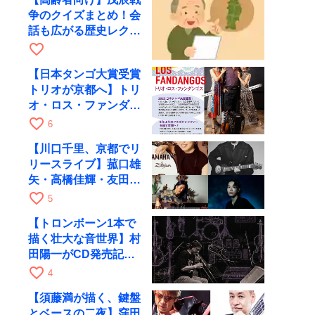
争のクイズまとめ！会
話も広がる歴史レクリ
エーション
favorite_border
【日本タンゴ大賞受賞
トリオが京都へ】トリ
オ・ロス・ファンダン
ゴスが10月9日にRAG
favorite_border
6
で公演
【川口千里、京都でリ
リースライブ】菰口雄
矢・高橋佳輝・友田ジ
ュンと9月28日にRAG
favorite_border
5
へ
【トロンボーン1本で
描く壮大な音世界】村
田陽一がCD発売記念
ツアーで9月4日に京
favorite_border
4
都へ
【須藤満が描く、鍵盤
とベースの二夜】窪田