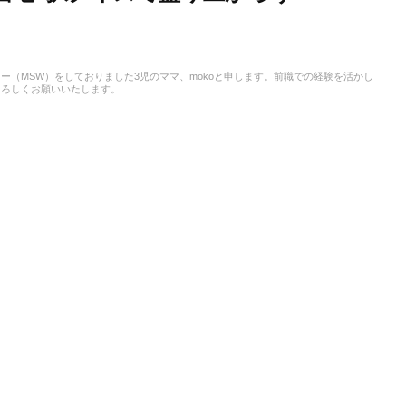
（MSW）をしておりました3児のママ、mokoと申します。前職での経験を活かし
よろしくお願いいたします。